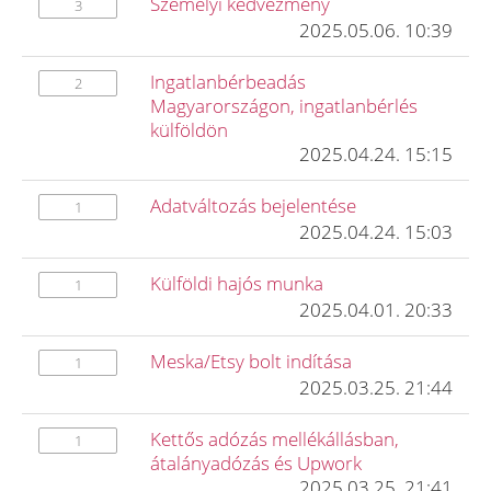
Személyi kedvezmény
3
2025.05.06. 10:39
Ingatlanbérbeadás
2
Magyarországon, ingatlanbérlés
külföldön
2025.04.24. 15:15
Adatváltozás bejelentése
1
2025.04.24. 15:03
Külföldi hajós munka
1
2025.04.01. 20:33
Meska/Etsy bolt indítása
1
2025.03.25. 21:44
Kettős adózás mellékállásban,
1
átalányadózás és Upwork
2025.03.25. 21:41