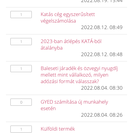
2022.08.19. 15:44
Katás cég egyszerűsített
1
végelszámolása
2022.08.12. 08:49
2023-ban átlépés KATÁ-ból
1
átalányba
2022.08.12. 08:48
Baleseti járadék és özvegyi nyugdíj
1
mellett mint vállalkozó, milyen
adózási formát válasszak?
2022.08.04. 08:30
GYED számítása új munkahely
0
esetén
2022.08.04. 08:26
Külföldi termék
1