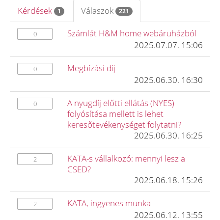
Kérdések
Válaszok
1
221
Számlát H&M home webáruházból
0
2025.07.07. 15:06
Megbízási díj
0
2025.06.30. 16:30
A nyugdíj előtti ellátás (NYES)
0
folyósítása mellett is lehet
keresőtevékenységet folytatni?
2025.06.30. 16:25
KATA-s vállalkozó: mennyi lesz a
2
CSED?
2025.06.18. 15:26
KATA, ingyenes munka
2
2025.06.12. 13:55