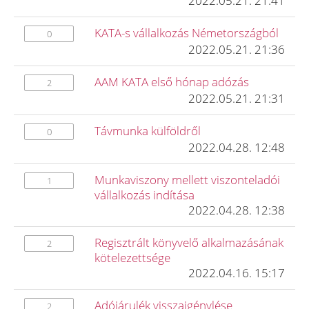
2022.05.21. 21:41
KATA-s vállalkozás Németországból
0
2022.05.21. 21:36
AAM KATA első hónap adózás
2
2022.05.21. 21:31
Távmunka külföldről
0
2022.04.28. 12:48
Munkaviszony mellett viszonteladói
1
vállalkozás indítása
2022.04.28. 12:38
Regisztrált könyvelő alkalmazásának
2
kötelezettsége
2022.04.16. 15:17
Adójárulék visszaigénylése
2