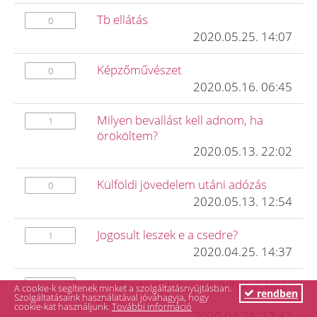
Tb ellátás
0
2020.05.25. 14:07
Képzőművészet
0
2020.05.16. 06:45
Milyen bevallást kell adnom, ha
1
örököltem?
2020.05.13. 22:02
Külföldi jövedelem utáni adózás
0
2020.05.13. 12:54
Jogosult leszek e a csedre?
1
2020.04.25. 14:37
Csed mellett hogy maradhatok katá-
0
A cookie-k segítenek minket a szolgáltatásnyújtásban.
rendben
Szolgáltatásaink használatával jóváhagyja, hogy
ban?
cookie-kat használjunk.
További információ
2020.04.24. 17:32