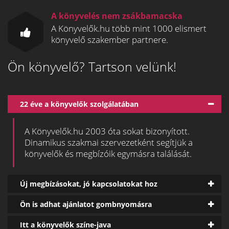
A könyvelés nem zsákbamacska
A Könyvelők.hu több mint 1000 elismert
könyvelő szakember partnere.
Ön könyvelő? Tartson velünk!
22 éve a könyvelők szolgálatában
A Könyvelők.hu 2003 óta sokat bizonyított.
Dinamikus szakmai szervezetként segítjük a
könyvelők és megbízóik egymásra találását.
Új megbízásokat, jó kapcsolatokat hoz
Ön is adhat ajánlatot gombnyomásra
Itt a könyvelők színe-java