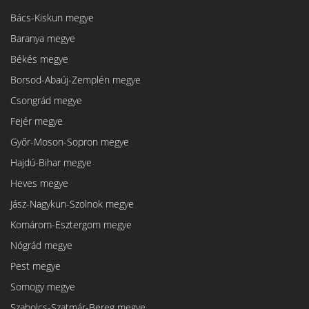
Bács-Kiskun megye
Baranya megye
Békés megye
Borsod-Abaúj-Zemplén megye
Csongrád megye
Fejér megye
Győr-Moson-Sopron megye
Hajdú-Bihar megye
Heves megye
Jász-Nagykun-Szolnok megye
Komárom-Esztergom megye
Nógrád megye
Pest megye
Somogy megye
Szabolcs-Szatmár-Bereg megye