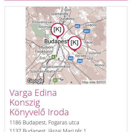
Varga Edina
Konszig
Könyvelő Iroda
1186
Budapest
,
Fogaras utca
1137
Budapest
,
Jászai Mari tér 1.