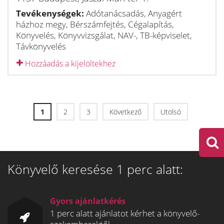
Tevékenységek:
Adótanácsadás, Anyagért
házhoz megy, Bérszámfejtés, Cégalapítás,
Könyvelés, Könyvvizsgálat, NAV-, TB-képviselet,
Távkönyvelés
Hozzáadás a kijelöltekhez
1
2
3
Következő
Utolsó
Könyvelő keresése 1 perc alatt:
Gyors ajánlatkérés
1 perc alatt ajánlatot kérhet a könyvelő-