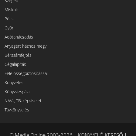
Szeged
Miskolc
Pécs
Győr
Adótanácsadás
Anyagért házhoz megy
Bérszámfejtés
Cégalapítás
Felelősségbiztosítással
Könyvelés
Könyvvizsgálat
NAV-, TB-képviselet
Távkönyvelés
© Media Online 2003-2026 | KÖNYVELŐ KERESŐ |