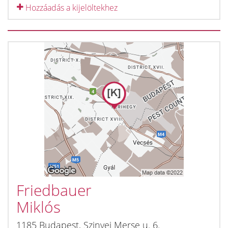
Hozzáadás a kijelöltekhez
Friedbauer
Miklós
1185
Budapest
,
Szinyei Merse u. 6.