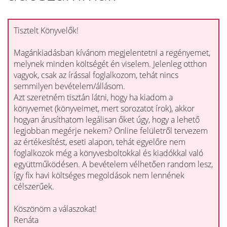
Tisztelt Könyvelők!
Magánkiadásban kívánom megjelentetni a regényemet,
melynek minden költségét én viselem. Jelenleg otthon
vagyok, csak az írással foglalkozom, tehát nincs
semmilyen bevételem/állásom.
Azt szeretném tisztán látni, hogy ha kiadom a
könyvemet (könyveimet, mert sorozatot írok), akkor
hogyan árusíthatom legálisan őket úgy, hogy a lehető
legjobban megérje nekem? Online felületről tervezem
az értékesítést, eseti alapon, tehát egyelőre nem
foglalkozok még a könyvesboltokkal és kiadókkal való
együttműködésen. A bevételem vélhetően random lesz,
így fix havi költséges megoldások nem lennének
célszerűek.
Köszönöm a válaszokat!
Renáta