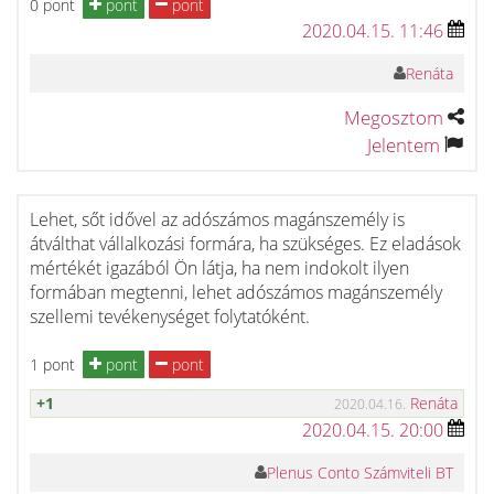
0 pont
pont
pont
2020.04.15. 11:46
Renáta
Megosztom
Jelentem
Lehet, sőt idővel az adószámos magánszemély is
átválthat vállalkozási formára, ha szükséges. Ez eladások
mértékét igazából Ön látja, ha nem indokolt ilyen
formában megtenni, lehet adószámos magánszemély
szellemi tevékenységet folytatóként.
1 pont
pont
pont
+1
Renáta
2020.04.16.
2020.04.15. 20:00
Plenus Conto Számviteli BT