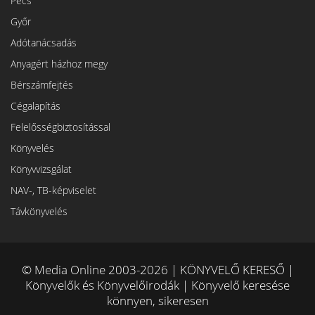
Pécs
Győr
Adótanácsadás
Anyagért házhoz megy
Bérszámfejtés
Cégalapítás
Felelősségbiztosítással
Könyvelés
Könyvvizsgálat
NAV-, TB-képviselet
Távkönyvelés
© Media Online 2003-2026 | KÖNYVELŐ KERESŐ |
Könyvelők és Könyvelőirodák | Könyvelő keresése
könnyen, sikeresen