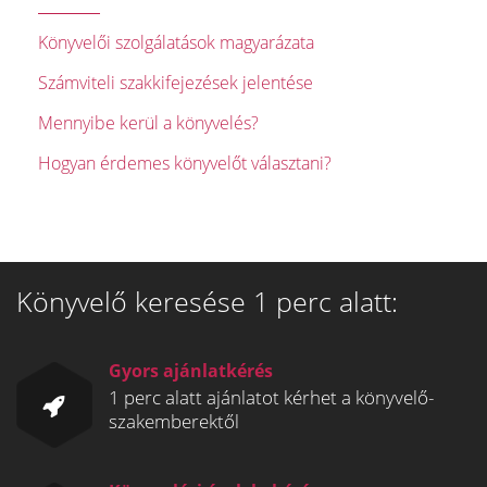
Könyvelői szolgálatások magyarázata
Számviteli szakkifejezések jelentése
Mennyibe kerül a könyvelés?
Hogyan érdemes könyvelőt választani?
Könyvelő keresése 1 perc alatt:
Gyors ajánlatkérés
1 perc alatt ajánlatot kérhet a könyvelő-
szakemberektől