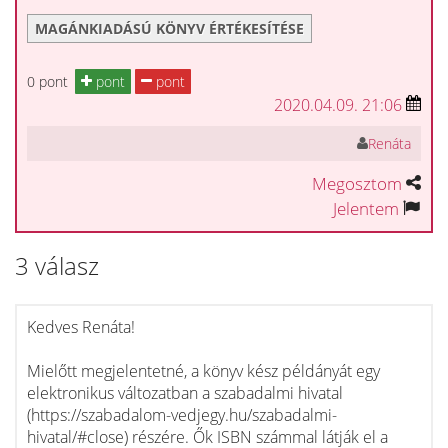
MAGÁNKIADÁSÚ KÖNYV ÉRTÉKESÍTÉSE
0 pont
pont
pont
2020.04.09. 21:06
Renáta
Megosztom
Jelentem
3 válasz
Kedves Renáta!
Mielőtt megjelentetné, a könyv kész példányát egy
elektronikus változatban a szabadalmi hivatal
(https://szabadalom-vedjegy.hu/szabadalmi-
hivatal/#close) részére. Ők ISBN számmal látják el a