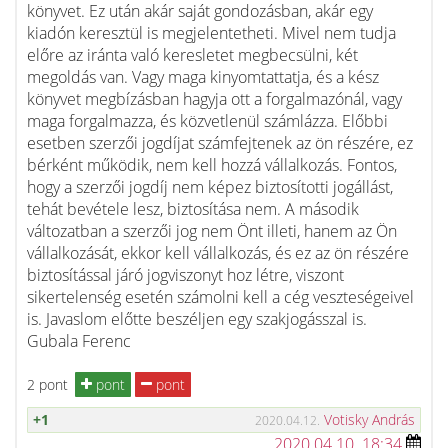
könyvet. Ez után akár saját gondozásban, akár egy
kiadón keresztül is megjelentetheti. Mivel nem tudja
előre az iránta való keresletet megbecsülni, két
megoldás van. Vagy maga kinyomtattatja, és a kész
könyvet megbízásban hagyja ott a forgalmazónál, vagy
maga forgalmazza, és közvetlenül számlázza. Előbbi
esetben szerzői jogdíjat számfejtenek az ön részére, ez
bérként működik, nem kell hozzá vállalkozás. Fontos,
hogy a szerzői jogdíj nem képez biztosítotti jogállást,
tehát bevétele lesz, biztosítása nem. A második
változatban a szerzői jog nem Önt illeti, hanem az Ön
vállalkozását, ekkor kell vállalkozás, és ez az ön részére
biztosítással járó jogviszonyt hoz létre, viszont
sikertelenség esetén számolni kell a cég veszteségeivel
is. Javaslom előtte beszéljen egy szakjogásszal is.
Gubala Ferenc
2 pont
pont
pont
+1
Votisky András
2020.04.12.
2020.04.10. 18:34