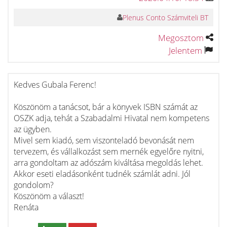
Plenus Conto Számviteli BT
Megosztom
Jelentem
Kedves Gubala Ferenc!
Köszönöm a tanácsot, bár a könyvek ISBN számát az
OSZK adja, tehát a Szabadalmi Hivatal nem kompetens
az ügyben.
Mivel sem kiadó, sem viszonteladó bevonását nem
tervezem, és vállalkozást sem mernék egyelőre nyitni,
arra gondoltam az adószám kiváltása megoldás lehet.
Akkor eseti eladásonként tudnék számlát adni. Jól
gondolom?
Köszönöm a választ!
Renáta