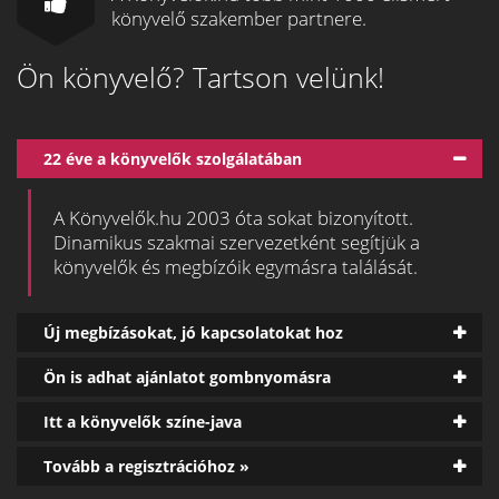
könyvelő szakember partnere.
Ön könyvelő? Tartson velünk!
22 éve a könyvelők szolgálatában
A Könyvelők.hu 2003 óta sokat bizonyított.
Dinamikus szakmai szervezetként segítjük a
könyvelők és megbízóik egymásra találását.
Új megbízásokat, jó kapcsolatokat hoz
Ön is adhat ajánlatot gombnyomásra
Itt a könyvelők színe-java
Tovább a regisztrációhoz »