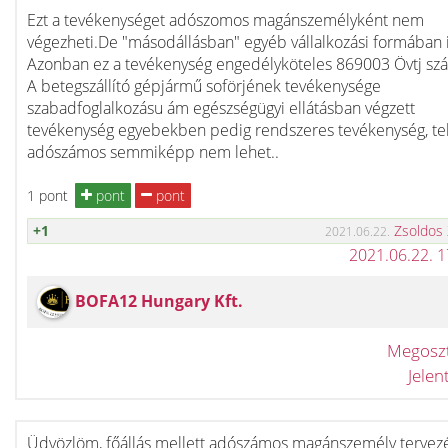
Ezt a tevékenységet adószomos magánszemélyként nem
végezheti.De "másodállásban" egyéb vállalkozási formában 
Azonban ez a tevékenység engedélyköteles 869003 Övtj sz
A betegszállító gépjármű soförjének tevékenysége
szabadfoglalkozásu ám egészségügyi ellátásban végzett
tevékenység egyebekben pedig rendszeres tevékenység, te
adószámos semmiképp nem lehet..
1 pont
pont
pont
+1
Zsoldos
2021.06.22.
2021.06.22. 
BOFA12 Hungary Kft.
Megosz
Jele
Üdvözlöm, főállás mellett adószámos magánszemély tervez