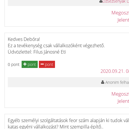
Dzsezsenyák 
Megosz
Jele
Kedves Debóra!
Ez a tevékenység csak vállalkozóként végezhető.
Üdvözlettel: Filus Jánosné Eti
0 pont
pont
pont
2020.09.21. 
Anonim felha
Megosz
Jele
Egyéb személyi szolgáltatások feor szám alapján ki tudok vál
katas egyéni vállalkozást? Mint szempilla építő..