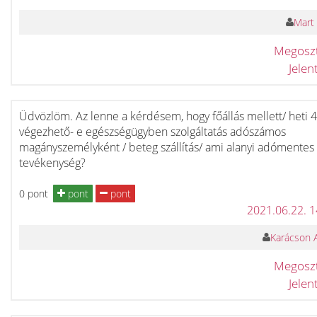
Mart 
Megosz
Jele
Üdvözlöm. Az lenne a kérdésem, hogy főállás mellett/ heti 4
végezhető- e egészségügyben szolgáltatás adószámos
magányszemélyként / beteg szállítás/ ami alanyi adómentes
tevékenység?
0 pont
pont
pont
2021.06.22. 
Karácson 
Megosz
Jele