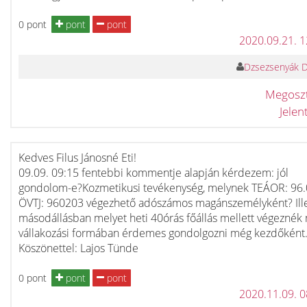
0 pont
pont
pont
2020.09.21. 
Dzsezsenyák 
Megosz
Jele
Kedves Filus Jánosné Eti!
09.09. 09:15 fentebbi kommentje alapján kérdezem: jól
gondolom-e?Kozmetikusi tevékenység, melynek TEÁOR: 96
ÖVTJ: 960203 végezhető adószámos magánszemélyként? Ill
másodállásban melyet heti 40órás főállás mellett végeznék
vállakozási formában érdemes gondolgozni még kezdőként
Köszönettel: Lajos Tünde
0 pont
pont
pont
2020.11.09. 