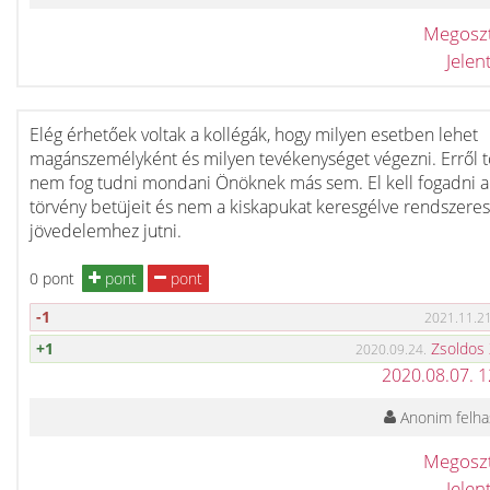
Megosz
Jele
Elég érhetőek voltak a kollégák, hogy milyen esetben lehet
magánszemélyként és milyen tevékenységet végezni. Erről 
nem fog tudni mondani Önöknek más sem. El kell fogadni a
törvény betüjeit és nem a kiskapukat keresgélve rendszeres
jövedelemhez jutni.
0 pont
pont
pont
-1
2021.11.21
+1
Zsoldos
2020.09.24.
2020.08.07. 
Anonim felha
Megosz
Jele