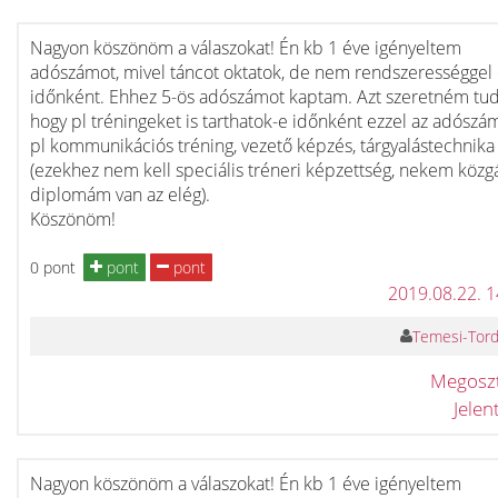
Nagyon köszönöm a válaszokat! Én kb 1 éve igényeltem
adószámot, mivel táncot oktatok, de nem rendszerességgel
időnként. Ehhez 5-ös adószámot kaptam. Azt szeretném tud
hogy pl tréningeket is tarthatok-e időnként ezzel az adósz
pl kommunikációs tréning, vezető képzés, tárgyalástechnika
(ezekhez nem kell speciális tréneri képzettség, nekem közg
diplomám van az elég).
Köszönöm!
0 pont
pont
pont
2019.08.22. 
Temesi-Torda
Megosz
Jele
Nagyon köszönöm a válaszokat! Én kb 1 éve igényeltem