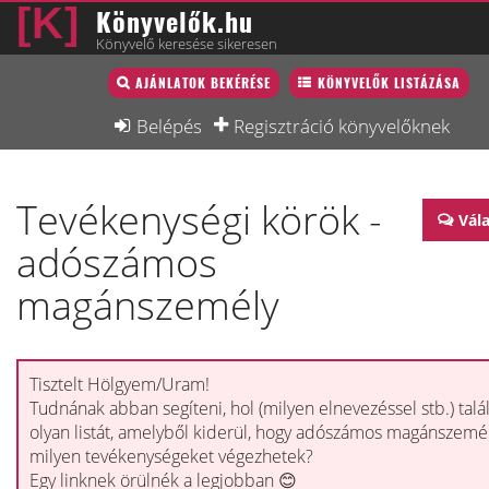
Könyvelők.hu
Könyvelő keresése sikeresen
Könyvelő lista
AJÁNLATOK BEKÉRÉSE
KÖNYVELŐK LISTÁZÁSA
Könyvelési munkák
Belépés
Regisztráció könyvelőknek
Fórum
Tevékenységi körök -
Interjú
Vál
adószámos
Blog
magánszemély
Állás
Képzésnaptár
Tisztelt Hölgyem/Uram!
Tudnának abban segíteni, hol (milyen elnevezéssel stb.) talá
olyan listát, amelyből kiderül, hogy adószámos magánszemé
milyen tevékenységeket végezhetek?
Egy linknek örülnék a legjobban 😊