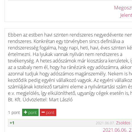
Megosz
Jele
Ebben az estben havi szinten rendszeres negyedévente ne
rendszeres. Konkrétan egy törvényben sincs definiálva a
rendszeresség fogalma, hogy napi, heti, havi, éves szinten k
értelmezni. Ha lyukak vannak nyilván nem rendszeres a
tevékenység. A hetes adószámok már kiosztásra kerületek, 
az a szabaly nem él, hogy ha ránézünk egy adószámra, akkor
azonnal tudjuk hogy adószámos magánszemély. Nekem is h
kezdődik pedig egyéni vállalkozó vagyok. Az egyéni vállalko
számlájának kötelező tartalmi eleme a nyilvántartási szám és
e.v. megjelölés, így elkülöníthető, ugyanígy cégek esetén is, 
Bt. Kft. Üdvözlettel: Mart László
1 pont
pont
pont
+1
Zsoldos
2021.06.07.
2021.06.06. 