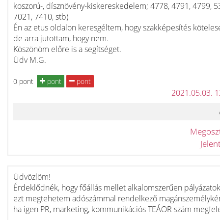
koszorú-, dísznövény-kiskereskedelem; 4778, 4791, 4799, 5
7021, 7410, stb)
Én az etus oldalon keresgéltem, hogy szakképesítés köteles
de arra jutottam, hogy nem.
Köszönöm előre is a segítséget.
Üdv M.G.
0 pont
pont
pont
2021.05.03. 
Megosz
Jele
Üdvözlöm!
Érdeklődnék, hogy főállás mellet alkalomszerűen pályázatoka
ezt megtehetem adószámmal rendelkező magánszemélykén
ha igen PR, marketing, kommunikációs TEÁOR szám megfele