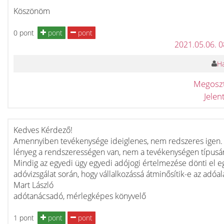
Köszönöm
0 pont
pont
pont
2021.05.06. 
Ha
Megosz
Jele
Kedves Kérdező!
Amennyiben tevékenysége ideiglenes, nem redszeres igen.
lényeg a rendszerességen van, nem a tevékenységen típusá
Mindig az egyedi ügy egyedi adójogi értelmezése dönti el e
adóvizsgálat során, hogy vállalkozássá átminősítik-e az adóal
Mart László
adótanácsadó, mérlegképes könyvelő
1 pont
pont
pont