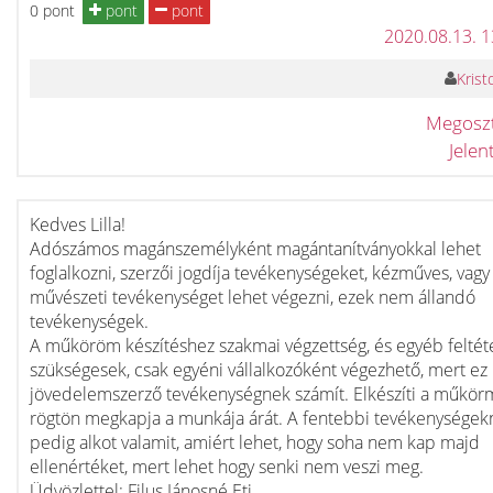
0 pont
pont
pont
2020.08.13. 
Kristo
Megosz
Jele
Kedves Lilla!
Adószámos magánszemélyként magántanítványokkal lehet
foglalkozni, szerzői jogdíja tevékenységeket, kézműves, vagy
művészeti tevékenységet lehet végezni, ezek nem állandó
tevékenységek.
A műköröm készítéshez szakmai végzettség, és egyéb feltéte
szükségesek, csak egyéni vállalkozóként végezhető, mert ez
jövedelemszerző tevékenységnek számít. Elkészíti a műkör
rögtön megkapja a munkája árát. A fentebbi tevékenységek
pedig alkot valamit, amiért lehet, hogy soha nem kap majd
ellenértéket, mert lehet hogy senki nem veszi meg.
Üdvözlettel: Filus Jánosné Eti