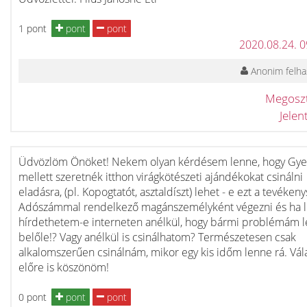
1 pont
pont
pont
2020.08.24. 
Anonim felha
Megosz
Jele
Üdvözlöm Önöket! Nekem olyan kérdésem lenne, hogy Gy
mellett szeretnék itthon virágkötészeti ajándékokat csinálni
eladásra, (pl. Kopogtatót, asztaldíszt) lehet - e ezt a tevéken
Adószámmal rendelkező magánszemélyként végezni és ha l
hírdethetem-e interneten anélkül, hogy bármi problémám 
belőle!? Vagy anélkül is csinálhatom? Természetesen csak
alkalomszerűen csinálnám, mikor egy kis időm lenne rá. Vál
előre is köszönöm!
0 pont
pont
pont