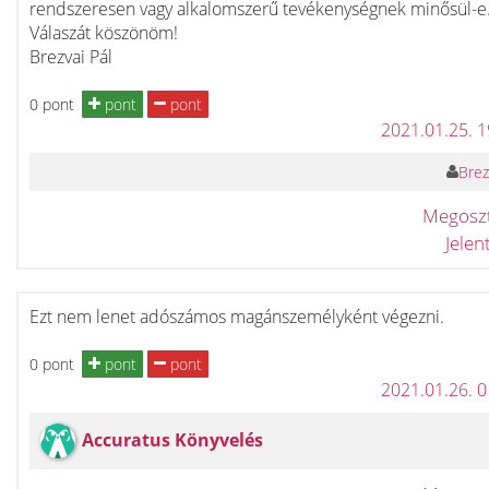
rendszeresen vagy alkalomszerű tevékenységnek minősül-e
Válaszát köszönöm!
Brezvai Pál
0 pont
pont
pont
2021.01.25. 
Brez
Megosz
Jele
Ezt nem lenet adószámos magánszemélyként végezni.
0 pont
pont
pont
2021.01.26. 
Accuratus Könyvelés