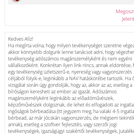
Megosz
Jele
Kedves Alíz!
Ha megírta volna, hogy milyen tevékenységet szeretne végez
akkor könnyebb dolgunk lenne tanácsot adni, hogy végezhe
tevékenység adószámos magánszemélyként és nem egyéni
vállalkozóként. Konkrétan ilyen link nincs, annak eldöntése,
egy tevékenység üzletszerű-e, nyereség vagy vagyonszerzés
céljából folyik-e, leginkább a NAV hatáskörébe tartozik. Ha 
vizsgálat során úgy gondolják, hogy az, akkor az az, esetleg a
bíróságon keresheti az ember az igazát. Adószámos
magánszemélyként leginkább az előadóművészek,
képzőművészek dolgoznak, de lehet és elfogadott az ingatla
ingóságok bérbeadása (itt jegyzem meg, ha valaki 4-5 ingatl
bérbead, az már jócskán vagyonszerzés, de mégsem tekinti
annak), esetleg a szoftver fejlesztés, vagy szerzői jogi
tevékenységek, igazságügyi szakértői tevékenységek, jutalék