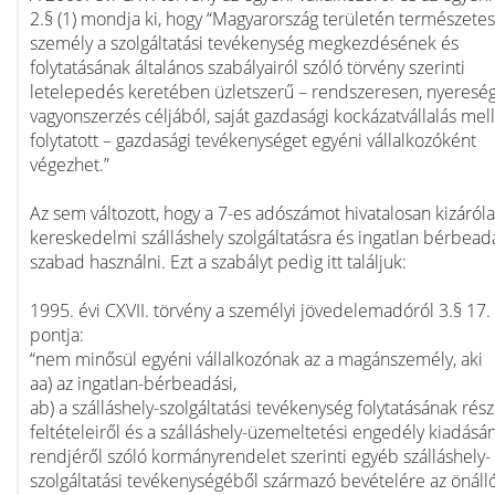
2.§ (1) mondja ki, hogy “Magyarország területén természetes
személy a szolgáltatási tevékenység megkezdésének és
folytatásának általános szabályairól szóló törvény szerinti
letelepedés keretében üzletszerű – rendszeresen, nyereség
vagyonszerzés céljából, saját gazdasági kockázatvállalás mell
folytatott – gazdasági tevékenységet egyéni vállalkozóként
végezhet.”
Az sem változott, hogy a 7-es adószámot hivatalosan kizáról
kereskedelmi szálláshely szolgáltatásra és ingatlan bérbead
szabad használni. Ezt a szabályt pedig itt találjuk:
1995. évi CXVII. törvény a személyi jövedelemadóról 3.§ 17.
pontja:
“nem minősül egyéni vállalkozónak az a magánszemély, aki
aa) az ingatlan-bérbeadási,
ab) a szálláshely-szolgáltatási tevékenység folytatásának rész
feltételeiről és a szálláshely-üzemeltetési engedély kiadásá
rendjéről szóló kormányrendelet szerinti egyéb szálláshely-
szolgáltatási tevékenységéből származó bevételére az önáll