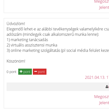
Megosz
Jele
Üdvözlöm!
Elegendő lehet-e az alábbi tevékenységek valamelyikére cs
adószám (mindegyik csak alkalomszerű munka lenne):
1) marketing tanácsadás
2) virtuális asszisztensi munka
3) online marketing szolgáltatás (pl social média felület keze
Köszönöm!
0 pont
pont
pont
2021.04.13. 
Megosz
Jele