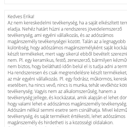
Kedves Erika!
Az nem kereskedelmi tevékenység, ha a saját elkészített te
eladja. Nehéz határt húzni a rendszeres jövedelemszerző
tevékenység, ami egyéni vállalkozás, és az adószámos
magánszemély tevékenységei között. Talán az a legnagyobb
különbség, hogy adószámos magánszemélyként saját kockáz
készít termékeket, mert vagy sikerül ebből bevételt szerezni
nem. Pl. egy keramikus, festő, zeneszerző, bármilyen kézmű
nem biztos, hogy belátható időn belül el is tudja adni a term
Ha rendszeresen és csak megrendelésre készít termékeket,
az már egyéni vállalkozás. Pl. egy fodrász, műkörmös, keres
esetében, ha nincs vevő, nincs is munka, tehát vevőkhöz kötö
tevékenység. Vagyis nem az alkalomszerűség, hanem a
tevékenység jellege, és kockázatai, amik alapján el lehet dön
hogy valami lehet-e adószámos magánszemély tevékenység
Adószám nélkül semmi esetre sem csinálhatja. Mivel kézm
tevékenység, és saját termékeit értékesíti, lehet adószámos
magánszemély és hirdetheti is a közösségi oldalakon.