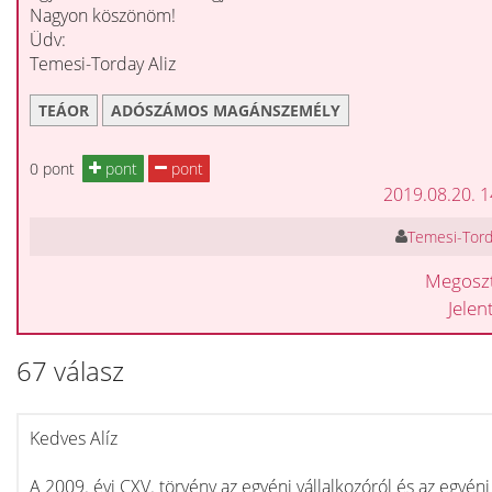
Nagyon köszönöm!
Üdv:
Temesi-Torday Aliz
TEÁOR
ADÓSZÁMOS MAGÁNSZEMÉLY
0 pont
pont
pont
2019.08.20. 
Temesi-Torda
Megosz
Jele
67 válasz
Kedves Alíz
A 2009. évi CXV. törvény az egyéni vállalkozóról és az egyéni