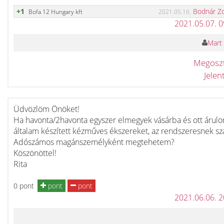
+1
Bodnár Z
Bofa 12 Hungary kft
2021.05.16.
2021.05.07. 
Mart 
Megosz
Jele
Üdvözlöm Önöket!
Ha havonta/2havonta egyszer elmegyek vásárba és ott árul
általam készített kézműves ékszereket, az rendszeresnek sz
Adószámos magánszemélyként megtehetem?
Köszönöttel!
Rita
0 pont
pont
pont
2021.06.06. 