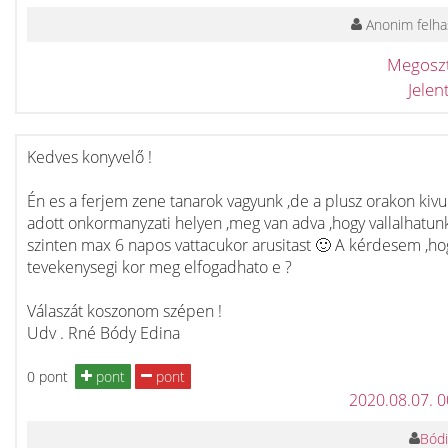
Anonim felha
Megosz
Jele
Kedves konyvelő !
Én es a ferjem zene tanarok vagyunk ,de a plusz orakon kivul
adott onkormanyzati helyen ,meg van adva ,hogy vallalhatun
szinten max 6 napos vattacukor arusitast 🙂 A kérdesem ,ho
tevekenysegi kor meg elfogadhato e ?
Válaszát koszonom szépen !
Udv . Rné Bódy Edina
0 pont
pont
pont
2020.08.07. 
Bódi