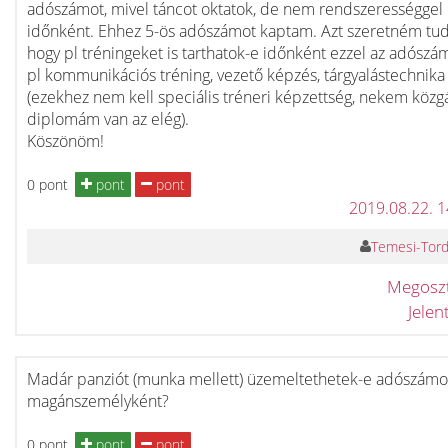
adószámot, mivel táncot oktatok, de nem rendszerességgel
időnként. Ehhez 5-ös adószámot kaptam. Azt szeretném tud
hogy pl tréningeket is tarthatok-e időnként ezzel az adósz
pl kommunikációs tréning, vezető képzés, tárgyalástechnika
(ezekhez nem kell speciális tréneri képzettség, nekem közg
diplomám van az elég).
Köszönöm!
0 pont
pont
pont
2019.08.22. 
Temesi-Torda
Megosz
Jele
Madár panziót (munka mellett) üzemeltethetek-e adószámo
magánszemélyként?
0 pont
pont
pont