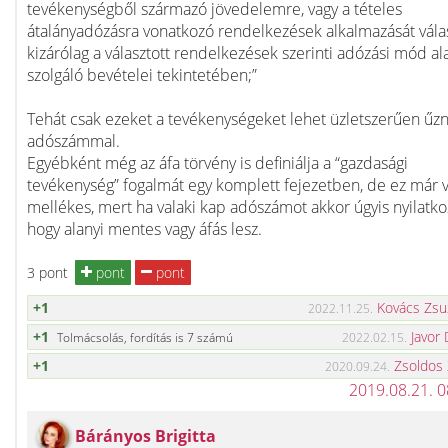
tevékenységből származó jövedelemre, vagy a tételes
átalányadózásra vonatkozó rendelkezések alkalmazását válas
kizárólag a választott rendelkezések szerinti adózási mód al
szolgáló bevételei tekintetében;”
Tehát csak ezeket a tevékenységeket lehet üzletszerűen űzn
adószámmal.
Egyébként még az áfa törvény is definiálja a “gazdasági
tevékenység” fogalmát egy komplett fejezetben, de ez már v
mellékes, mert ha valaki kap adószámot akkor úgyis nyilatkoz
hogy alanyi mentes vagy áfás lesz.
3 pont
pont
pont
+1
Kovács Zsu
2022.11.25.
+1
Javor 
Tolmácsolás, fordítás is 7 számú
2022.02.15.
+1
Zsoldos
2020.09.24.
2019.08.21. 
Bárányos Brigitta