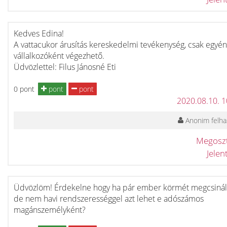
Kedves Edina!
A vattacukor árusítás kereskedelmi tevékenység, csak egyén
vállalkozóként végezhető.
Üdvözlettel: Filus Jánosné Eti
0 pont
pont
pont
2020.08.10. 
Anonim felha
Megosz
Jele
Üdvözlöm! Érdekelne hogy ha pár ember körmét megcsiná
de nem havi rendszerességgel azt lehet e adószámos
magánszemélyként?