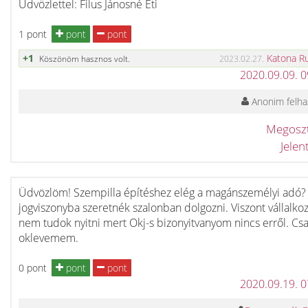
Üdvözlettel: Filus Jánosné Eti
1 pont
pont
pont
+1
Katona R
Köszönöm hasznos volt.
2023.02.27.
2020.09.09. 
Anonim felha
Megosz
Jele
Üdvözlöm! Szempilla építéshez elég a magánszemélyi adó? 
jogviszonyba szeretnék szalonban dolgozni. Viszont vállalkoz
nem tudok nyitni mert Okj-s bizonyitvanyom nincs erről. Cs
oklevemem.
0 pont
pont
pont
2020.09.19. 