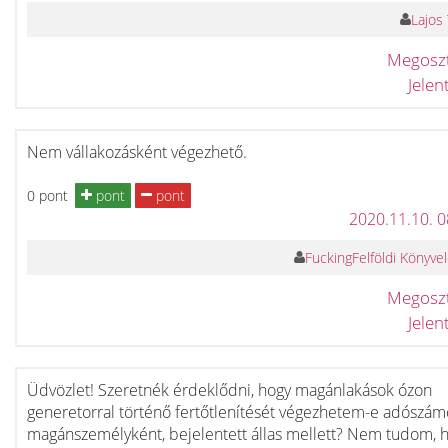
Lajos
Megosz
Jele
Nem vállakozásként végezhető.
0 pont
pont
pont
2020.11.10. 
FuckingFelföldi Könyve
Megosz
Jele
Üdvözlet! Szeretnék érdeklődni, hogy magánlakások ózon
generetorral történő fertőtlenítését végezhetem-e adószám
magánszemélyként, bejelentett állas mellett? Nem tudom, 