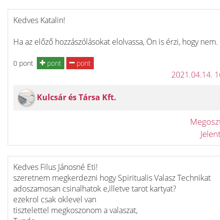
Kedves Katalin!
Ha az előző hozzászólásokat elolvassa, Ön is érzi, hogy nem.
0 pont
pont
pont
2021.04.14. 
Kulcsár és Társa Kft.
Megosz
Jele
Kedves Filus Jánosné Eti!
szeretnem megkerdezni hogy Spiritualis Valasz Technikat
adoszamosan csinalhatok e,illetve tarot kartyat?
ezekrol csak oklevel van
tisztelettel megkoszonom a valaszat,