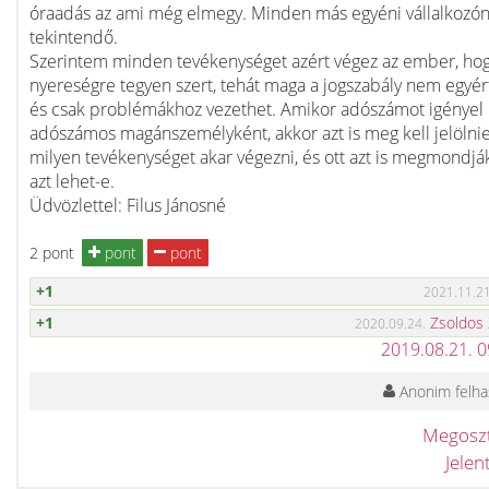
óraadás az ami még elmegy. Minden más egyéni vállalkozó
tekintendő.
Szerintem minden tevékenységet azért végez az ember, ho
nyereségre tegyen szert, tehát maga a jogszabály nem egyér
és csak problémákhoz vezethet. Amikor adószámot igényel
adószámos magánszemélyként, akkor azt is meg kell jelölnie
milyen tevékenységet akar végezni, és ott azt is megmondjá
azt lehet-e.
Üdvözlettel: Filus Jánosné
2 pont
pont
pont
+1
2021.11.21
+1
Zsoldos
2020.09.24.
2019.08.21. 
Anonim felha
Megosz
Jele