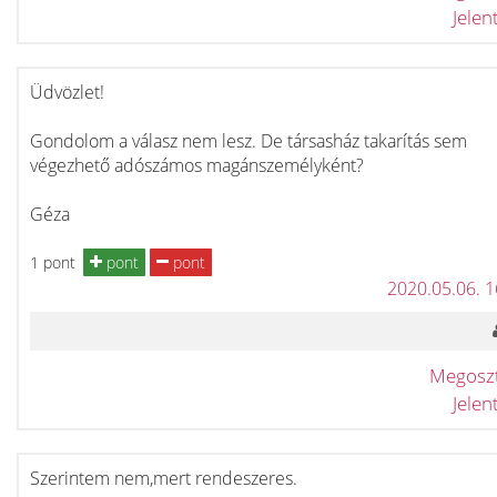
Jele
Üdvözlet!
Gondolom a válasz nem lesz. De társasház takarítás sem
végezhető adószámos magánszemélyként?
Géza
1 pont
pont
pont
2020.05.06. 
Megosz
Jele
Szerintem nem,mert rendeszeres.