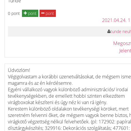
Tunde
0 pont
pont
pont
2021.04.24. 
tunde neu
Megosz
Jele
Üdvözlöm!
Végigolvastam a korábbi üzenetváltásokat, de mégsem ism
magamra és az én kérdésemre.
Egyéni vállalkozó vagyok különböző adminisztrációs/ irodai
tevékenységekben, de emellett hobbi szinten elkezdtem
virágboxokat készíteni és úgy néz ki van rá igény.
Kerestem különböző oldalakon tevékenységi köröket, mert
szeretném felvenni őket, de mégsem vagyok benne biztos, 
virágkötő végzettség nélkül felvehetőek. (pl: 172902: papíra
dísztárgykészítés; 329916: Dekorációs szolgáltatás; 477601: 