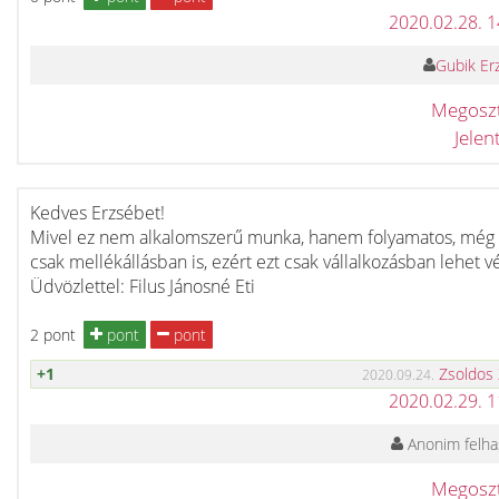
2020.02.28. 
Gubik Er
Megosz
Jele
Kedves Erzsébet!
Mivel ez nem alkalomszerű munka, hanem folyamatos, még
csak mellékállásban is, ezért ezt csak vállalkozásban lehet v
Üdvözlettel: Filus Jánosné Eti
2 pont
pont
pont
+1
Zsoldos
2020.09.24.
2020.02.29. 
Anonim felha
Megosz