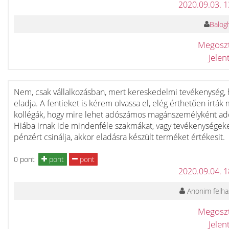
2020.09.03. 
Balogh
Megosz
Jele
Nem, csak vállalkozásban, mert kereskedelmi tevékenység, 
eladja. A fentieket is kérem olvassa el, elég érthetően irták
kollégák, hogy mire lehet adószámos magánszemélyként ad
Hiába irnak ide mindenféle szakmákat, vagy tevékenységek
pénzért csinálja, akkor eladásra készült terméket értékesit.
0 pont
pont
pont
2020.09.04. 
Anonim felha
Megosz
Jele