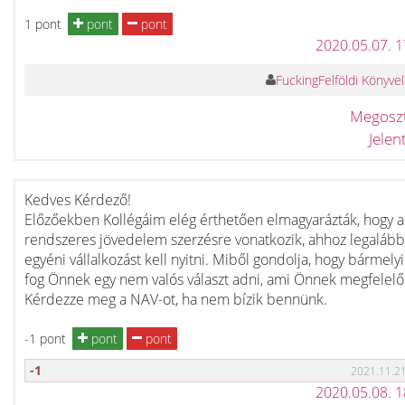
1 pont
pont
pont
2020.05.07. 
FuckingFelföldi Könyve
Megosz
Jele
Kedves Kérdező!
Előzőekben Kollégáim elég érthetően elmagyarázták, hogy 
rendszeres jövedelem szerzésre vonatkozik, ahhoz legalább
egyéni vállalkozást kell nyitni. Miből gondolja, hogy bármely
fog Önnek egy nem valós választ adni, ami Önnek megfelelő
Kérdezze meg a NAV-ot, ha nem bízik bennünk.
-1 pont
pont
pont
-1
2021.11.21
2020.05.08. 