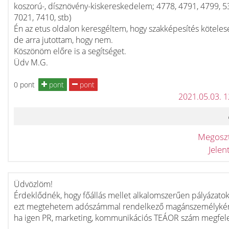
koszorú-, dísznövény-kiskereskedelem; 4778, 4791, 4799, 5
7021, 7410, stb)
Én az etus oldalon keresgéltem, hogy szakképesítés köteles
de arra jutottam, hogy nem.
Köszönöm előre is a segítséget.
Üdv M.G.
0 pont
pont
pont
2021.05.03. 
Megosz
Jele
Üdvözlöm!
Érdeklődnék, hogy főállás mellet alkalomszerűen pályázatoka
ezt megtehetem adószámmal rendelkező magánszemélykén
ha igen PR, marketing, kommunikációs TEÁOR szám megfele