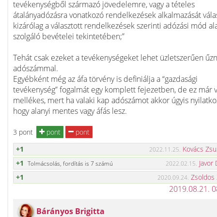
tevékenységből származó jövedelemre, vagy a tételes
átalányadózásra vonatkozó rendelkezések alkalmazását válas
kizárólag a választott rendelkezések szerinti adózási mód al
szolgáló bevételei tekintetében;”
Tehát csak ezeket a tevékenységeket lehet üzletszerűen űzn
adószámmal.
Egyébként még az áfa törvény is definiálja a “gazdasági
tevékenység” fogalmát egy komplett fejezetben, de ez már v
mellékes, mert ha valaki kap adószámot akkor úgyis nyilatkoz
hogy alanyi mentes vagy áfás lesz.
3 pont
pont
pont
+1
Kovács Zsu
2022.11.25.
+1
Javor 
Tolmácsolás, fordítás is 7 számú
2022.02.15.
+1
Zsoldos
2020.09.24.
2019.08.21. 
Bárányos Brigitta