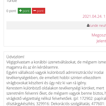
Tunde
0 pont
pont
pont
2021.04.24. 
tunde neu
Megosz
Jele
Üdvözlöm!
Végigolvastam a korábbi üzenetváltásokat, de mégsem ism
magamra és az én kérdésemre.
Egyéni vállalkozó vagyok különböző adminisztrációs/ irodai
tevékenységekben, de emellett hobbi szinten elkezdtem
virágboxokat készíteni és úgy néz ki van rá igény.
Kerestem különböző oldalakon tevékenységi köröket, mert
szeretném felvenni őket, de mégsem vagyok benne biztos, 
virágkötő végzettség nélkül felvehetőek. (pl: 172902: papíra
dísztárgykészítés; 329916: Dekorációs szolgáltatás; 477601: 