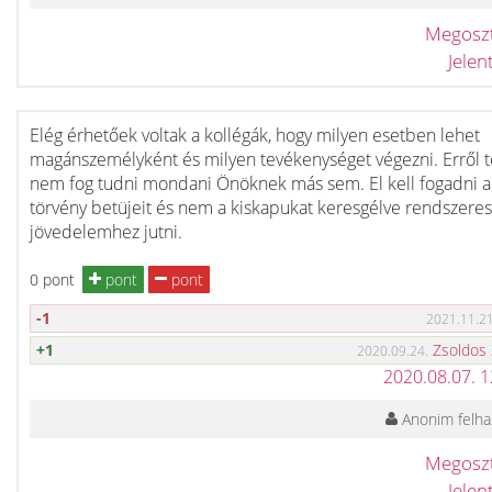
Megosz
Jele
Elég érhetőek voltak a kollégák, hogy milyen esetben lehet
magánszemélyként és milyen tevékenységet végezni. Erről 
nem fog tudni mondani Önöknek más sem. El kell fogadni a
törvény betüjeit és nem a kiskapukat keresgélve rendszeres
jövedelemhez jutni.
0 pont
pont
pont
-1
2021.11.21
+1
Zsoldos
2020.09.24.
2020.08.07. 
Anonim felha
Megosz
Jele