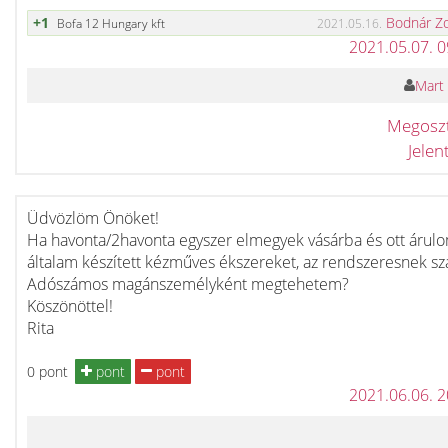
+1
Bodnár Z
Bofa 12 Hungary kft
2021.05.16.
2021.05.07. 
Mart 
Megosz
Jele
Üdvözlöm Önöket!
Ha havonta/2havonta egyszer elmegyek vásárba és ott árul
általam készített kézműves ékszereket, az rendszeresnek sz
Adószámos magánszemélyként megtehetem?
Köszönöttel!
Rita
0 pont
pont
pont
2021.06.06. 