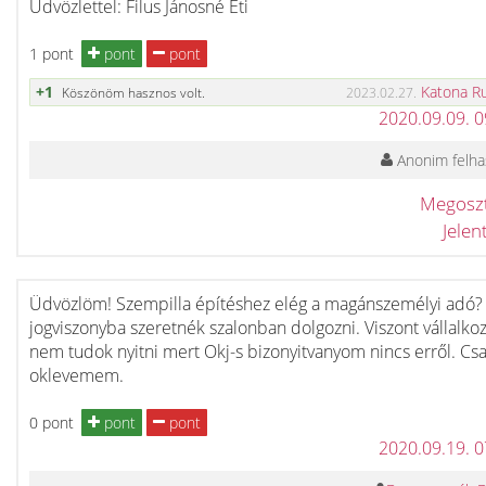
Üdvözlettel: Filus Jánosné Eti
1 pont
pont
pont
+1
Katona R
Köszönöm hasznos volt.
2023.02.27.
2020.09.09. 
Anonim felha
Megosz
Jele
Üdvözlöm! Szempilla építéshez elég a magánszemélyi adó? 
jogviszonyba szeretnék szalonban dolgozni. Viszont vállalkoz
nem tudok nyitni mert Okj-s bizonyitvanyom nincs erről. Cs
oklevemem.
0 pont
pont
pont
2020.09.19. 