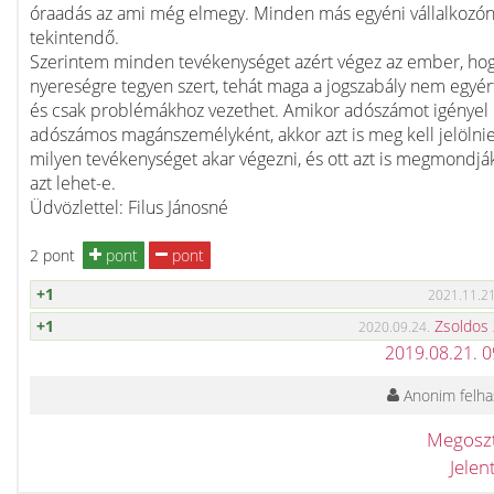
óraadás az ami még elmegy. Minden más egyéni vállalkozó
tekintendő.
Szerintem minden tevékenységet azért végez az ember, ho
nyereségre tegyen szert, tehát maga a jogszabály nem egyér
és csak problémákhoz vezethet. Amikor adószámot igényel
adószámos magánszemélyként, akkor azt is meg kell jelölnie
milyen tevékenységet akar végezni, és ott azt is megmondjá
azt lehet-e.
Üdvözlettel: Filus Jánosné
2 pont
pont
pont
+1
2021.11.21
+1
Zsoldos
2020.09.24.
2019.08.21. 
Anonim felha
Megosz
Jele