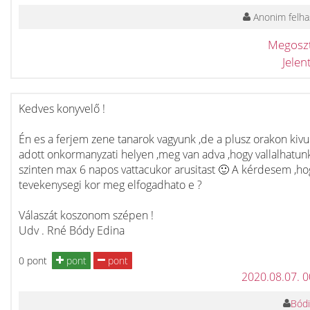
Anonim felha
Megosz
Jele
Kedves konyvelő !
Én es a ferjem zene tanarok vagyunk ,de a plusz orakon kivul
adott onkormanyzati helyen ,meg van adva ,hogy vallalhatun
szinten max 6 napos vattacukor arusitast 🙂 A kérdesem ,ho
tevekenysegi kor meg elfogadhato e ?
Válaszát koszonom szépen !
Udv . Rné Bódy Edina
0 pont
pont
pont
2020.08.07. 
Bódi