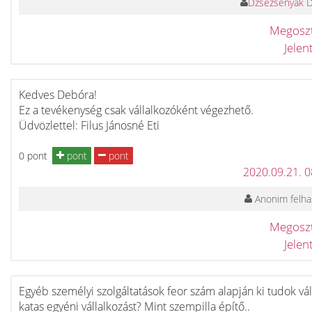
Dzsezsenyák 
Megosz
Jele
Kedves Debóra!
Ez a tevékenység csak vállalkozóként végezhető.
Üdvözlettel: Filus Jánosné Eti
0 pont
pont
pont
2020.09.21. 
Anonim felha
Megosz
Jele
Egyéb személyi szolgáltatások feor szám alapján ki tudok vál
katas egyéni vállalkozást? Mint szempilla építő..