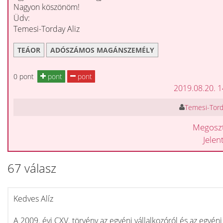
Nagyon köszönöm!
Üdv:
Temesi-Torday Aliz
TEÁOR
ADÓSZÁMOS MAGÁNSZEMÉLY
0 pont
pont
pont
2019.08.20. 
Temesi-Torda
Megosz
Jele
67 válasz
Kedves Alíz
A 2009. évi CXV. törvény az egyéni vállalkozóról és az egyéni