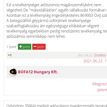
Ezt a tevékenységet adószomos magánszemélyként nem
végezheti.De "másodállásban" egyéb vállalkozási formában 
Azonban ez a tevékenység engedélyköteles 869003 Övtj sz
A betegszállító gépjármű soförjének tevékenysége
szabadfoglalkozásu ám egészségügyi ellátásban végzett
tevékenység egyebekben pedig rendszeres tevékenység, te
adószámos semmiképp nem lehet..
1 pont
pont
pont
+1
Zsoldos
2021.06.22.
2021.06.22. 
BOFA12 Hungary Kft.
Megosz
Jele
Üdvözlöm, főállás mellett adószámos magánszemély tervez