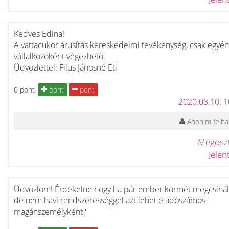
Kedves Edina!
A vattacukor árusítás kereskedelmi tevékenység, csak egyén
vállalkozóként végezhető.
Üdvözlettel: Filus Jánosné Eti
0 pont
pont
pont
2020.08.10. 
Anonim felha
Megosz
Jele
Üdvözlöm! Érdekelne hogy ha pár ember körmét megcsiná
de nem havi rendszerességgel azt lehet e adószámos
magánszemélyként?