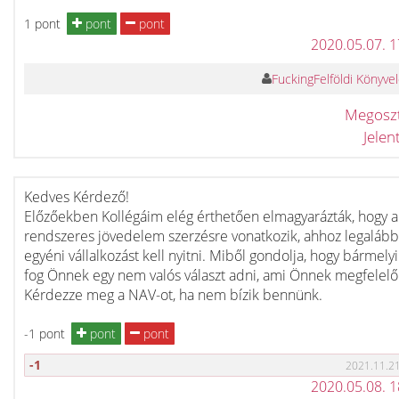
1 pont
pont
pont
2020.05.07. 
FuckingFelföldi Könyve
Megosz
Jele
Kedves Kérdező!
Előzőekben Kollégáim elég érthetően elmagyarázták, hogy 
rendszeres jövedelem szerzésre vonatkozik, ahhoz legalább
egyéni vállalkozást kell nyitni. Miből gondolja, hogy bármely
fog Önnek egy nem valós választ adni, ami Önnek megfelelő
Kérdezze meg a NAV-ot, ha nem bízik bennünk.
-1 pont
pont
pont
-1
2021.11.21
2020.05.08. 