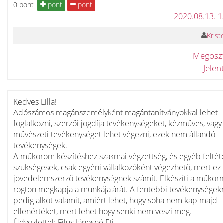
0 pont
pont
pont
2020.08.13. 
Kristo
Megosz
Jele
Kedves Lilla!
Adószámos magánszemélyként magántanítványokkal lehet
foglalkozni, szerzői jogdíja tevékenységeket, kézműves, vagy
művészeti tevékenységet lehet végezni, ezek nem állandó
tevékenységek.
A műköröm készítéshez szakmai végzettség, és egyéb feltéte
szükségesek, csak egyéni vállalkozóként végezhető, mert ez
jövedelemszerző tevékenységnek számít. Elkészíti a műkör
rögtön megkapja a munkája árát. A fentebbi tevékenységek
pedig alkot valamit, amiért lehet, hogy soha nem kap majd
ellenértéket, mert lehet hogy senki nem veszi meg.
Üdvözlettel: Filus Jánosné Eti