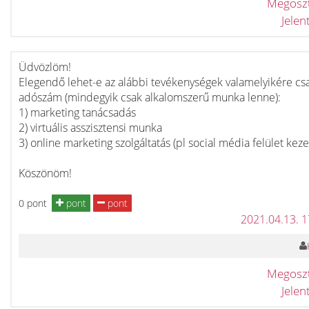
Megosz
Jele
Üdvözlöm!
Elegendő lehet-e az alábbi tevékenységek valamelyikére cs
adószám (mindegyik csak alkalomszerű munka lenne):
1) marketing tanácsadás
2) virtuális asszisztensi munka
3) online marketing szolgáltatás (pl social média felület keze
Köszönöm!
0 pont
pont
pont
2021.04.13. 
Megosz
Jele