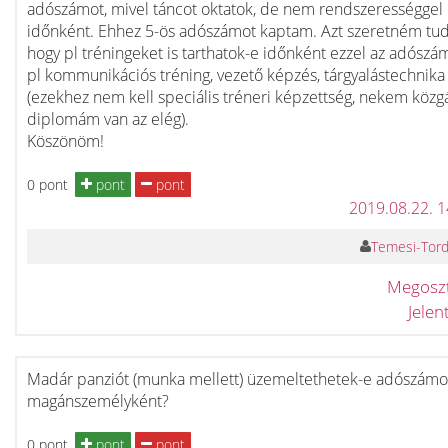
adószámot, mivel táncot oktatok, de nem rendszerességgel
időnként. Ehhez 5-ös adószámot kaptam. Azt szeretném tud
hogy pl tréningeket is tarthatok-e időnként ezzel az adósz
pl kommunikációs tréning, vezető képzés, tárgyalástechnika
(ezekhez nem kell speciális tréneri képzettség, nekem közg
diplomám van az elég).
Köszönöm!
0 pont
pont
pont
2019.08.22. 
Temesi-Torda
Megosz
Jele
Madár panziót (munka mellett) üzemeltethetek-e adószámo
magánszemélyként?
0 pont
pont
pont