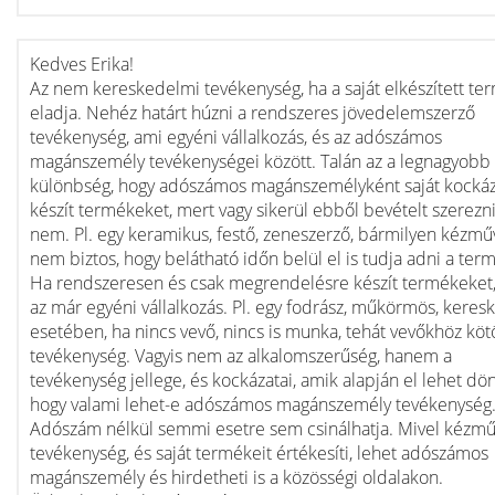
Kedves Erika!
Az nem kereskedelmi tevékenység, ha a saját elkészített te
eladja. Nehéz határt húzni a rendszeres jövedelemszerző
tevékenység, ami egyéni vállalkozás, és az adószámos
magánszemély tevékenységei között. Talán az a legnagyobb
különbség, hogy adószámos magánszemélyként saját kockáz
készít termékeket, mert vagy sikerül ebből bevételt szerezni
nem. Pl. egy keramikus, festő, zeneszerző, bármilyen kézmű
nem biztos, hogy belátható időn belül el is tudja adni a term
Ha rendszeresen és csak megrendelésre készít termékeket,
az már egyéni vállalkozás. Pl. egy fodrász, műkörmös, keres
esetében, ha nincs vevő, nincs is munka, tehát vevőkhöz kötö
tevékenység. Vagyis nem az alkalomszerűség, hanem a
tevékenység jellege, és kockázatai, amik alapján el lehet dön
hogy valami lehet-e adószámos magánszemély tevékenység
Adószám nélkül semmi esetre sem csinálhatja. Mivel kézm
tevékenység, és saját termékeit értékesíti, lehet adószámos
magánszemély és hirdetheti is a közösségi oldalakon.