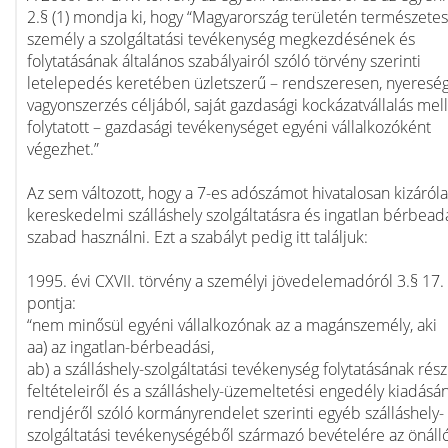
2.§ (1) mondja ki, hogy “Magyarország területén természetes
személy a szolgáltatási tevékenység megkezdésének és
folytatásának általános szabályairól szóló törvény szerinti
letelepedés keretében üzletszerű – rendszeresen, nyereség
vagyonszerzés céljából, saját gazdasági kockázatvállalás mell
folytatott – gazdasági tevékenységet egyéni vállalkozóként
végezhet.”
Az sem változott, hogy a 7-es adószámot hivatalosan kizáról
kereskedelmi szálláshely szolgáltatásra és ingatlan bérbead
szabad használni. Ezt a szabályt pedig itt találjuk:
1995. évi CXVII. törvény a személyi jövedelemadóról 3.§ 17.
pontja:
“nem minősül egyéni vállalkozónak az a magánszemély, aki
aa) az ingatlan-bérbeadási,
ab) a szálláshely-szolgáltatási tevékenység folytatásának rész
feltételeiről és a szálláshely-üzemeltetési engedély kiadásá
rendjéről szóló kormányrendelet szerinti egyéb szálláshely-
szolgáltatási tevékenységéből származó bevételére az önáll