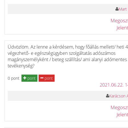
Mart 
Megosz
Jele
Üdvözlöm. Az lenne a kérdésem, hogy főállás mellett/ heti 4
végezhető- e egészségügyben szolgáltatás adószámos
magányszemélyként / beteg szállítás/ ami alanyi adómentes
tevékenység?
0 pont
pont
pont
2021.06.22. 
Karácson 
Megosz
Jele