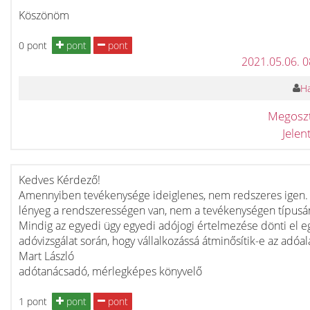
Köszönöm
0 pont
pont
pont
2021.05.06. 
Ha
Megosz
Jele
Kedves Kérdező!
Amennyiben tevékenysége ideiglenes, nem redszeres igen.
lényeg a rendszerességen van, nem a tevékenységen típusá
Mindig az egyedi ügy egyedi adójogi értelmezése dönti el e
adóvizsgálat során, hogy vállalkozássá átminősítik-e az adóal
Mart László
adótanácsadó, mérlegképes könyvelő
1 pont
pont
pont