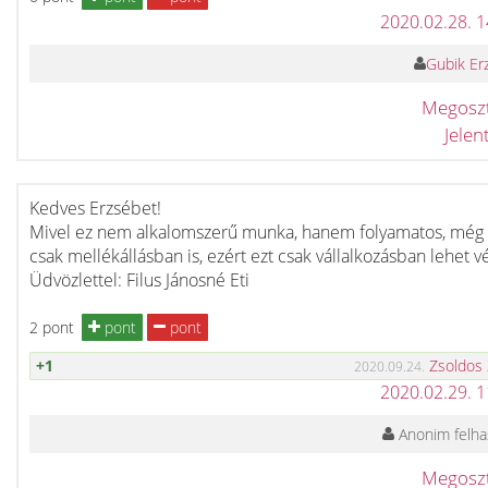
2020.02.28. 
Gubik Er
Megosz
Jele
Kedves Erzsébet!
Mivel ez nem alkalomszerű munka, hanem folyamatos, még
csak mellékállásban is, ezért ezt csak vállalkozásban lehet v
Üdvözlettel: Filus Jánosné Eti
2 pont
pont
pont
+1
Zsoldos
2020.09.24.
2020.02.29. 
Anonim felha
Megosz