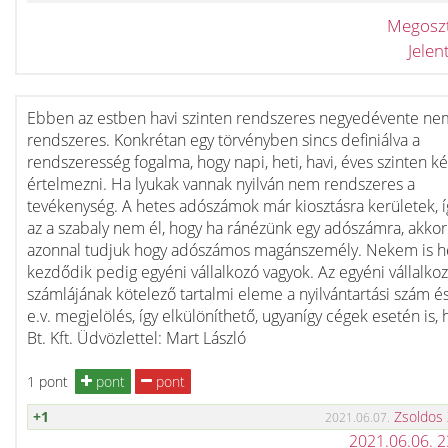
Megosz
Jele
Ebben az estben havi szinten rendszeres negyedévente ne
rendszeres. Konkrétan egy törvényben sincs definiálva a
rendszeresség fogalma, hogy napi, heti, havi, éves szinten k
értelmezni. Ha lyukak vannak nyilván nem rendszeres a
tevékenység. A hetes adószámok már kiosztásra kerületek, 
az a szabaly nem él, hogy ha ránézünk egy adószámra, akkor
azonnal tudjuk hogy adószámos magánszemély. Nekem is h
kezdődik pedig egyéni vállalkozó vagyok. Az egyéni vállalko
számlájának kötelező tartalmi eleme a nyilvántartási szám és
e.v. megjelölés, így elkülöníthető, ugyanígy cégek esetén is, 
Bt. Kft. Üdvözlettel: Mart László
1 pont
pont
pont
+1
Zsoldos
2021.06.07.
2021.06.06. 