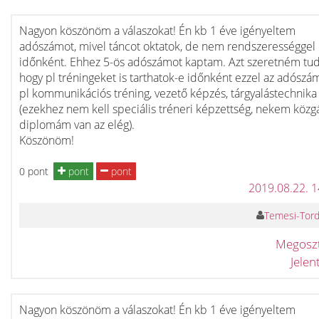
Nagyon köszönöm a válaszokat! Én kb 1 éve igényeltem
adószámot, mivel táncot oktatok, de nem rendszerességgel
időnként. Ehhez 5-ös adószámot kaptam. Azt szeretném tud
hogy pl tréningeket is tarthatok-e időnként ezzel az adósz
pl kommunikációs tréning, vezető képzés, tárgyalástechnika
(ezekhez nem kell speciális tréneri képzettség, nekem közg
diplomám van az elég).
Köszönöm!
0 pont
pont
pont
2019.08.22. 
Temesi-Torda
Megosz
Jele
Nagyon köszönöm a válaszokat! Én kb 1 éve igényeltem