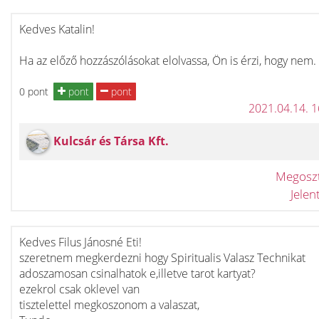
Kedves Katalin!
Ha az előző hozzászólásokat elolvassa, Ön is érzi, hogy nem.
0 pont
pont
pont
2021.04.14. 
Kulcsár és Társa Kft.
Megosz
Jele
Kedves Filus Jánosné Eti!
szeretnem megkerdezni hogy Spiritualis Valasz Technikat
adoszamosan csinalhatok e,illetve tarot kartyat?
ezekrol csak oklevel van
tisztelettel megkoszonom a valaszat,