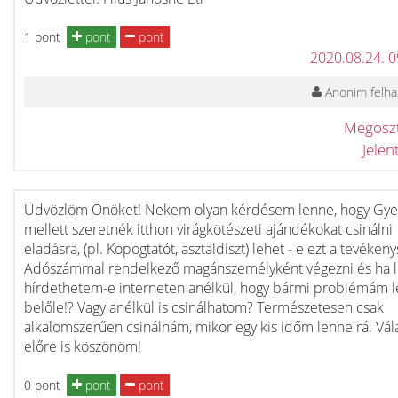
1 pont
pont
pont
2020.08.24. 
Anonim felha
Megosz
Jele
Üdvözlöm Önöket! Nekem olyan kérdésem lenne, hogy Gy
mellett szeretnék itthon virágkötészeti ajándékokat csinálni
eladásra, (pl. Kopogtatót, asztaldíszt) lehet - e ezt a tevéken
Adószámmal rendelkező magánszemélyként végezni és ha l
hírdethetem-e interneten anélkül, hogy bármi problémám 
belőle!? Vagy anélkül is csinálhatom? Természetesen csak
alkalomszerűen csinálnám, mikor egy kis időm lenne rá. Vál
előre is köszönöm!
0 pont
pont
pont