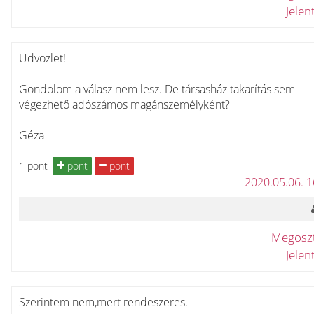
Jele
Üdvözlet!
Gondolom a válasz nem lesz. De társasház takarítás sem
végezhető adószámos magánszemélyként?
Géza
1 pont
pont
pont
2020.05.06. 
Megosz
Jele
Szerintem nem,mert rendeszeres.