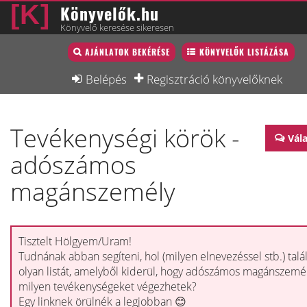
Könyvelők.hu
Könyvelő keresése sikeresen
Könyvelő lista
AJÁNLATOK BEKÉRÉSE
KÖNYVELŐK LISTÁZÁSA
Könyvelési munkák
Belépés
Regisztráció könyvelőknek
Fórum
Tevékenységi körök -
Interjú
Vál
adószámos
Blog
magánszemély
Állás
Képzésnaptár
Tisztelt Hölgyem/Uram!
Tudnának abban segíteni, hol (milyen elnevezéssel stb.) talá
olyan listát, amelyből kiderül, hogy adószámos magánszemé
milyen tevékenységeket végezhetek?
Egy linknek örülnék a legjobban 😊