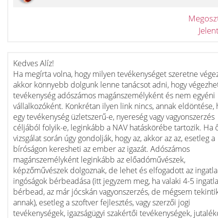
Megosz
Jele
Kedves Alíz!
Ha megírta volna, hogy milyen tevékenységet szeretne végez
akkor könnyebb dolgunk lenne tanácsot adni, hogy végezhe
tevékenység adószámos magánszemélyként és nem egyéni
vállalkozóként. Konkrétan ilyen link nincs, annak eldöntése,
egy tevékenység üzletszerű-e, nyereség vagy vagyonszerzés
céljából folyik-e, leginkább a NAV hatáskörébe tartozik. Ha 
vizsgálat során úgy gondolják, hogy az, akkor az az, esetleg a
bíróságon keresheti az ember az igazát. Adószámos
magánszemélyként leginkább az előadóművészek,
képzőművészek dolgoznak, de lehet és elfogadott az ingatla
ingóságok bérbeadása (itt jegyzem meg, ha valaki 4-5 ingatl
bérbead, az már jócskán vagyonszerzés, de mégsem tekinti
annak), esetleg a szoftver fejlesztés, vagy szerzői jogi
tevékenységek, igazságügyi szakértői tevékenységek, jutalék