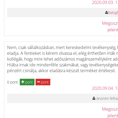
2020.09.03. 
Balogh
Megosz
Jele
Nem, csak vállalkozásban, mert kereskedelmi tevékenység, 
eladja. A fentieket is kérem olvassa el, elég érthetően irták
kollégák, hogy mire lehet adószámos magánszemélyként ad
Hiába irnak ide mindenféle szakmákat, vagy tevékenységek
pénzért csinálja, akkor eladásra készült terméket értékesit.
0 pont
pont
pont
2020.09.04. 
Anonim felha
Megosz
Jele