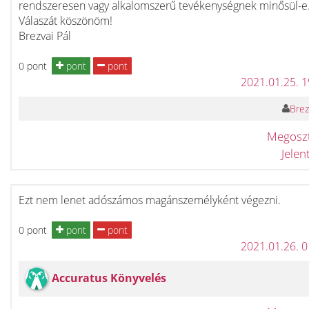
rendszeresen vagy alkalomszerű tevékenységnek minősül-e
Válaszát köszönöm!
Brezvai Pál
0 pont
pont
pont
2021.01.25. 
Brez
Megosz
Jele
Ezt nem lenet adószámos magánszemélyként végezni.
0 pont
pont
pont
2021.01.26. 
Accuratus Könyvelés