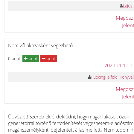
Lajos
Megosz
Jele
Nem vállakozásként végezhető.
0 pont
pont
pont
2020.11.10. 
FuckingFelföldi Könyve
Megosz
Jele
Üdvözlet! Szeretnék érdeklődni, hogy magánlakások ózon
generetorral történő fertőtlenítését végezhetem-e adószám
magánszemélyként, bejelentett állas mellett? Nem tudom, 