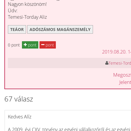
Nagyon köszönöm!
Üdv:
Temesi-Torday Aliz
TEÁOR
ADÓSZÁMOS MAGÁNSZEMÉLY
0 pont
pont
pont
2019.08.20. 
Temesi-Torda
Megosz
Jele
67 válasz
Kedves Alíz
A 2009. évi CXV. törvény az egyéni vállalkozóról és az egyéni