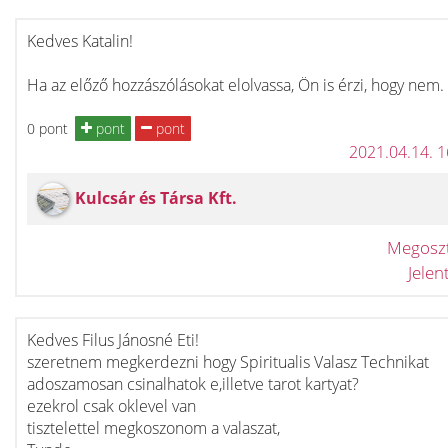
Kedves Katalin!
Ha az előző hozzászólásokat elolvassa, Ön is érzi, hogy nem.
0 pont
pont
pont
2021.04.14. 
Kulcsár és Társa Kft.
Megosz
Jele
Kedves Filus Jánosné Eti!
szeretnem megkerdezni hogy Spiritualis Valasz Technikat
adoszamosan csinalhatok e,illetve tarot kartyat?
ezekrol csak oklevel van
tisztelettel megkoszonom a valaszat,