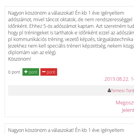
Nagyon köszönöm a válaszokat! Én kb 1 éve igényeltem
adószámot, mivel táncot oktatok, de nem rendszerességgel
időnként. Ehhez 5-ös adószámot kaptam. Azt szeretném tud
hogy pl tréningeket is tarthatok-e időnként ezzel az adósz
pl kommunikációs tréning, vezető képzés, tárgyalástechnika
(ezekhez nem kell speciális tréneri képzettség, nekem közg
diplomám van az elég).
Köszönöm!
0 pont
pont
pont
2019.08.22. 
Temesi-Torda
Megosz
Jele
Nagyon köszönöm a válaszokat! Én kb 1 éve igényeltem