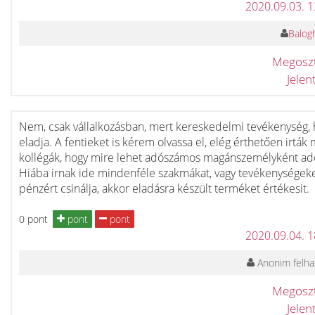
2020.09.03. 
Balogh
Megosz
Jele
Nem, csak vállalkozásban, mert kereskedelmi tevékenység, 
eladja. A fentieket is kérem olvassa el, elég érthetően irták
kollégák, hogy mire lehet adószámos magánszemélyként ad
Hiába irnak ide mindenféle szakmákat, vagy tevékenységek
pénzért csinálja, akkor eladásra készült terméket értékesit.
0 pont
pont
pont
2020.09.04. 
Anonim felha
Megosz
Jele