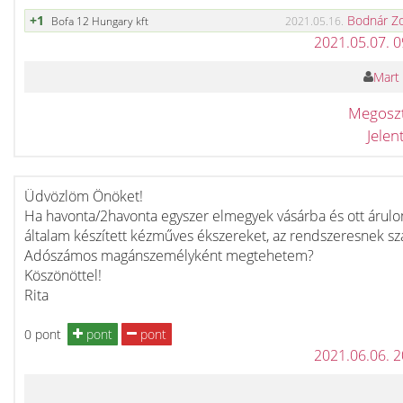
+1
Bodnár Z
Bofa 12 Hungary kft
2021.05.16.
2021.05.07. 
Mart 
Megosz
Jele
Üdvözlöm Önöket!
Ha havonta/2havonta egyszer elmegyek vásárba és ott árul
általam készített kézműves ékszereket, az rendszeresnek sz
Adószámos magánszemélyként megtehetem?
Köszönöttel!
Rita
0 pont
pont
pont
2021.06.06. 