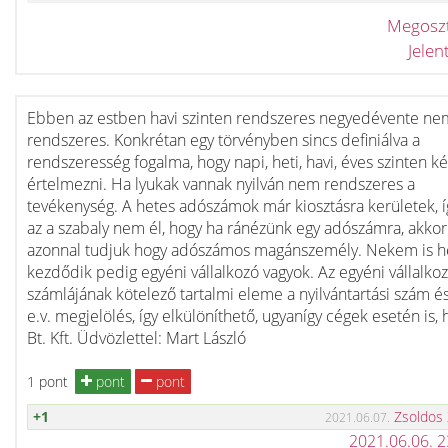
Megosz
Jele
Ebben az estben havi szinten rendszeres negyedévente ne
rendszeres. Konkrétan egy törvényben sincs definiálva a
rendszeresség fogalma, hogy napi, heti, havi, éves szinten k
értelmezni. Ha lyukak vannak nyilván nem rendszeres a
tevékenység. A hetes adószámok már kiosztásra kerületek, 
az a szabaly nem él, hogy ha ránézünk egy adószámra, akkor
azonnal tudjuk hogy adószámos magánszemély. Nekem is h
kezdődik pedig egyéni vállalkozó vagyok. Az egyéni vállalko
számlájának kötelező tartalmi eleme a nyilvántartási szám és
e.v. megjelölés, így elkülöníthető, ugyanígy cégek esetén is, 
Bt. Kft. Üdvözlettel: Mart László
1 pont
pont
pont
+1
Zsoldos
2021.06.07.
2021.06.06. 