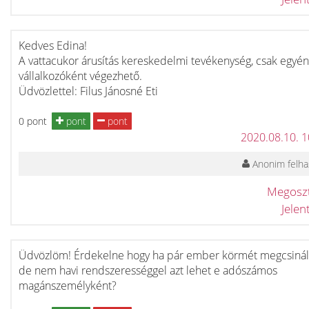
Kedves Edina!
A vattacukor árusítás kereskedelmi tevékenység, csak egyén
vállalkozóként végezhető.
Üdvözlettel: Filus Jánosné Eti
0 pont
pont
pont
2020.08.10. 
Anonim felha
Megosz
Jele
Üdvözlöm! Érdekelne hogy ha pár ember körmét megcsiná
de nem havi rendszerességgel azt lehet e adószámos
magánszemélyként?