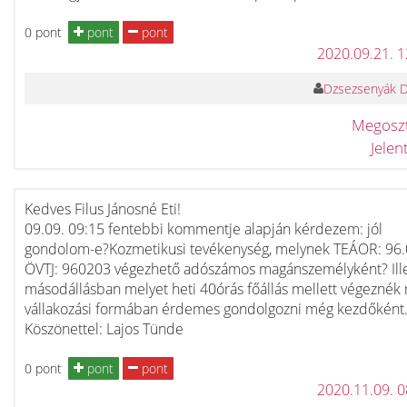
0 pont
pont
pont
2020.09.21. 
Dzsezsenyák 
Megosz
Jele
Kedves Filus Jánosné Eti!
09.09. 09:15 fentebbi kommentje alapján kérdezem: jól
gondolom-e?Kozmetikusi tevékenység, melynek TEÁOR: 96
ÖVTJ: 960203 végezhető adószámos magánszemélyként? Ill
másodállásban melyet heti 40órás főállás mellett végeznék
vállakozási formában érdemes gondolgozni még kezdőként
Köszönettel: Lajos Tünde
0 pont
pont
pont
2020.11.09. 