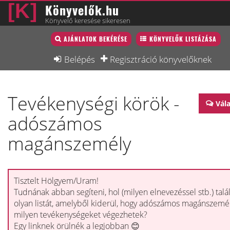
Könyvelők.hu
Könyvelő keresése sikeresen
Könyvelő lista
AJÁNLATOK BEKÉRÉSE
KÖNYVELŐK LISTÁZÁSA
Könyvelési munkák
Belépés
Regisztráció könyvelőknek
Fórum
Tevékenységi körök -
Interjú
Vál
adószámos
Blog
magánszemély
Állás
Képzésnaptár
Tisztelt Hölgyem/Uram!
Tudnának abban segíteni, hol (milyen elnevezéssel stb.) talá
olyan listát, amelyből kiderül, hogy adószámos magánszemé
milyen tevékenységeket végezhetek?
Egy linknek örülnék a legjobban 😊