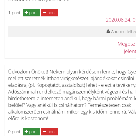
1 pont
pont
pont
2020.08.24. 
Anonim felha
Megosz
Jele
Üdvözlöm Önöket! Nekem olyan kérdésem lenne, hogy Gy
mellett szeretnék itthon virágkötészeti ajándékokat csinálni
eladásra, (pl. Kopogtatót, asztaldíszt) lehet - e ezt a tevéken
Adószámmal rendelkező magánszemélyként végezni és ha l
hírdethetem-e interneten anélkül, hogy bármi problémám 
belőle!? Vagy anélkül is csinálhatom? Természetesen csak
alkalomszerűen csinálnám, mikor egy kis időm lenne rá. Vál
előre is köszönöm!
0 pont
pont
pont