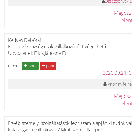
Dzsezsenyák 
Megosz
Jele
Kedves Debóra!
Ez a tevékenység csak vállalkozóként végezhető.
Üdvözlettel: Filus Jánosné Eti
0 pont
pont
pont
2020.09.21. 
Anonim felha
Megosz
Jele
Egyéb személyi szolgáltatások feor szám alapján ki tudok vál
katas egyéni vállalkozást? Mint szempilla építő..