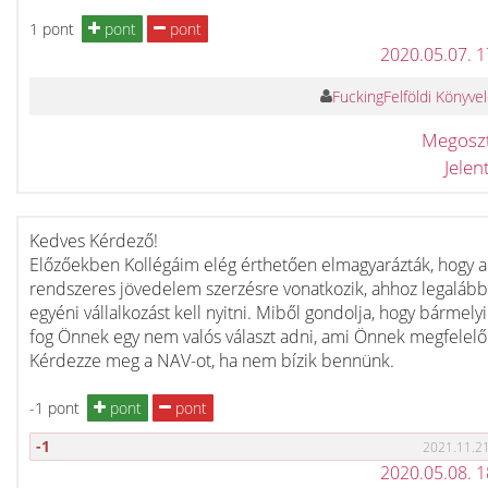
1 pont
pont
pont
2020.05.07. 
FuckingFelföldi Könyve
Megosz
Jele
Kedves Kérdező!
Előzőekben Kollégáim elég érthetően elmagyarázták, hogy 
rendszeres jövedelem szerzésre vonatkozik, ahhoz legalább
egyéni vállalkozást kell nyitni. Miből gondolja, hogy bármely
fog Önnek egy nem valós választ adni, ami Önnek megfelelő
Kérdezze meg a NAV-ot, ha nem bízik bennünk.
-1 pont
pont
pont
-1
2021.11.21
2020.05.08. 