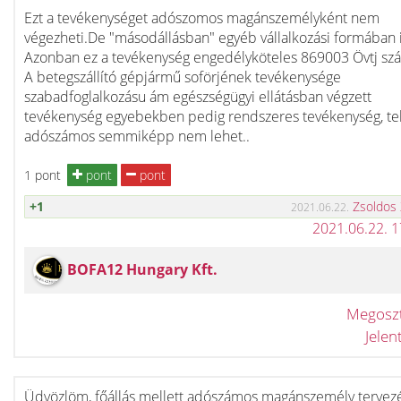
Ezt a tevékenységet adószomos magánszemélyként nem
végezheti.De "másodállásban" egyéb vállalkozási formában 
Azonban ez a tevékenység engedélyköteles 869003 Övtj sz
A betegszállító gépjármű soförjének tevékenysége
szabadfoglalkozásu ám egészségügyi ellátásban végzett
tevékenység egyebekben pedig rendszeres tevékenység, te
adószámos semmiképp nem lehet..
1 pont
pont
pont
+1
Zsoldos
2021.06.22.
2021.06.22. 
BOFA12 Hungary Kft.
Megosz
Jele
Üdvözlöm, főállás mellett adószámos magánszemély tervez