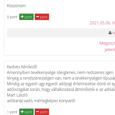
Köszönöm
0 pont
pont
pont
2021.05.06. 
Ha
Megosz
Jele
Kedves Kérdező!
Amennyiben tevékenysége ideiglenes, nem redszeres igen.
lényeg a rendszerességen van, nem a tevékenységen típusá
Mindig az egyedi ügy egyedi adójogi értelmezése dönti el e
adóvizsgálat során, hogy vállalkozássá átminősítik-e az adóal
Mart László
adótanácsadó, mérlegképes könyvelő
1 pont
pont
pont