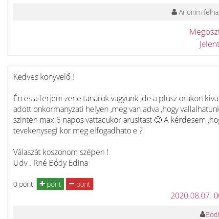
Anonim felha
Megosz
Jele
Kedves konyvelő !
Én es a ferjem zene tanarok vagyunk ,de a plusz orakon kivul
adott onkormanyzati helyen ,meg van adva ,hogy vallalhatun
szinten max 6 napos vattacukor arusitast 🙂 A kérdesem ,ho
tevekenysegi kor meg elfogadhato e ?
Válaszát koszonom szépen !
Udv . Rné Bódy Edina
0 pont
pont
pont
2020.08.07. 
Bódi