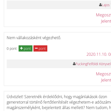
Lajos
Megosz
Jele
Nem vállakozásként végezhető.
0 pont
pont
pont
2020.11.10. 
FuckingFelföldi Könyve
Megosz
Jele
Üdvözlet! Szeretnék érdeklődni, hogy magánlakások ózon
generetorral történő fertőtlenítését végezhetem-e adószám
magánszemélyként, bejelentett állas mellett? Nem tudom, 