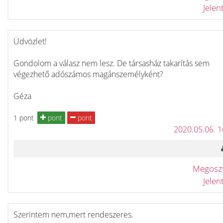
Jele
Üdvözlet!
Gondolom a válasz nem lesz. De társasház takarítás sem
végezhető adószámos magánszemélyként?
Géza
1 pont
pont
pont
2020.05.06. 
Megosz
Jele
Szerintem nem,mert rendeszeres.