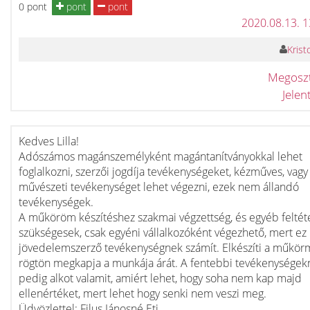
0 pont
pont
pont
2020.08.13. 
Kristo
Megosz
Jele
Kedves Lilla!
Adószámos magánszemélyként magántanítványokkal lehet
foglalkozni, szerzői jogdíja tevékenységeket, kézműves, vagy
művészeti tevékenységet lehet végezni, ezek nem állandó
tevékenységek.
A műköröm készítéshez szakmai végzettség, és egyéb feltéte
szükségesek, csak egyéni vállalkozóként végezhető, mert ez
jövedelemszerző tevékenységnek számít. Elkészíti a műkör
rögtön megkapja a munkája árát. A fentebbi tevékenységek
pedig alkot valamit, amiért lehet, hogy soha nem kap majd
ellenértéket, mert lehet hogy senki nem veszi meg.
Üdvözlettel: Filus Jánosné Eti