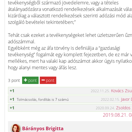
tevékenységből származó jövedelemre, vagy a tételes
átalányadózásra vonatkozó rendelkezések alkalmazását válas
kizárólag a választott rendelkezések szerinti adózási mód al
szolgáló bevételei tekintetében;”
Tehát csak ezeket a tevékenységeket lehet üzletszerűen űzn
adószámmal.
Egyébként még az áfa törvény is definiálja a “gazdasági
tevékenység” fogalmát egy komplett fejezetben, de ez már v
mellékes, mert ha valaki kap adószámot akkor úgyis nyilatkoz
hogy alanyi mentes vagy áfás lesz.
3 pont
pont
pont
+1
Kovács Zsu
2022.11.25.
+1
Javor 
Tolmácsolás, fordítás is 7 számú
2022.02.15.
+1
Zsoldos
2020.09.24.
2019.08.21. 
Bárányos Brigitta