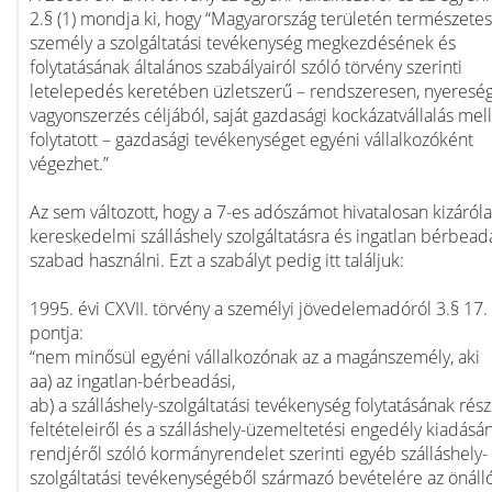
2.§ (1) mondja ki, hogy “Magyarország területén természetes
személy a szolgáltatási tevékenység megkezdésének és
folytatásának általános szabályairól szóló törvény szerinti
letelepedés keretében üzletszerű – rendszeresen, nyereség
vagyonszerzés céljából, saját gazdasági kockázatvállalás mell
folytatott – gazdasági tevékenységet egyéni vállalkozóként
végezhet.”
Az sem változott, hogy a 7-es adószámot hivatalosan kizáról
kereskedelmi szálláshely szolgáltatásra és ingatlan bérbead
szabad használni. Ezt a szabályt pedig itt találjuk:
1995. évi CXVII. törvény a személyi jövedelemadóról 3.§ 17.
pontja:
“nem minősül egyéni vállalkozónak az a magánszemély, aki
aa) az ingatlan-bérbeadási,
ab) a szálláshely-szolgáltatási tevékenység folytatásának rész
feltételeiről és a szálláshely-üzemeltetési engedély kiadásá
rendjéről szóló kormányrendelet szerinti egyéb szálláshely-
szolgáltatási tevékenységéből származó bevételére az önáll