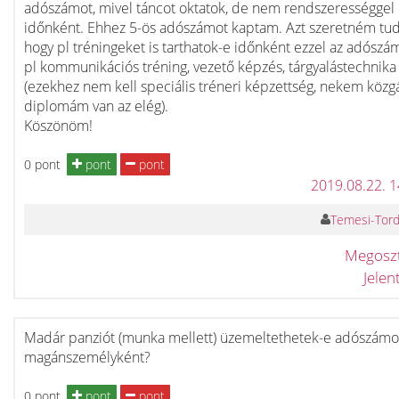
adószámot, mivel táncot oktatok, de nem rendszerességgel
időnként. Ehhez 5-ös adószámot kaptam. Azt szeretném tud
hogy pl tréningeket is tarthatok-e időnként ezzel az adósz
pl kommunikációs tréning, vezető képzés, tárgyalástechnika
(ezekhez nem kell speciális tréneri képzettség, nekem közg
diplomám van az elég).
Köszönöm!
0 pont
pont
pont
2019.08.22. 
Temesi-Torda
Megosz
Jele
Madár panziót (munka mellett) üzemeltethetek-e adószámo
magánszemélyként?
0 pont
pont
pont