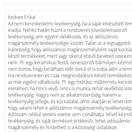
Kedves Erika!
Az nem kereskedelmi tevékenység, ha a saját elkészített te
eladja. Nehéz határt húzni a rendszeres jövedelemszerző
tevékenység, ami egyéni vállalkozás, és az adószámos
magánszemély tevékenységei között. Talán az a legnagyobb
különbség, hogy adószámos magánszemélyként saját kockáz
készít termékeket, mert vagy sikerül ebből bevételt szerezni
nem. Pl. egy keramikus, festő, zeneszerző, bármilyen kézmű
nem biztos, hogy belátható időn belül el is tudja adni a term
Ha rendszeresen és csak megrendelésre készít termékeket,
az már egyéni vállalkozás. Pl. egy fodrász, műkörmös, keres
esetében, ha nincs vevő, nincs is munka, tehát vevőkhöz kötö
tevékenység. Vagyis nem az alkalomszerűség, hanem a
tevékenység jellege, és kockázatai, amik alapján el lehet dön
hogy valami lehet-e adószámos magánszemély tevékenység
Adószám nélkül semmi esetre sem csinálhatja. Mivel kézm
tevékenység, és saját termékeit értékesíti, lehet adószámos
magánszemély és hirdetheti is a közösségi oldalakon.