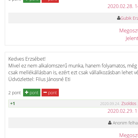
2020.02.28. 
Gubik Er
Megosz
Jele
Kedves Erzsébet!
Mivel ez nem alkalomszerű munka, hanem folyamatos, még
csak mellékállásban is, ezért ezt csak vállalkozásban lehet v
Üdvözlettel: Filus Jánosné Eti
2 pont
pont
pont
+1
Zsoldos
2020.09.24.
2020.02.29. 
Anonim felha
Megosz