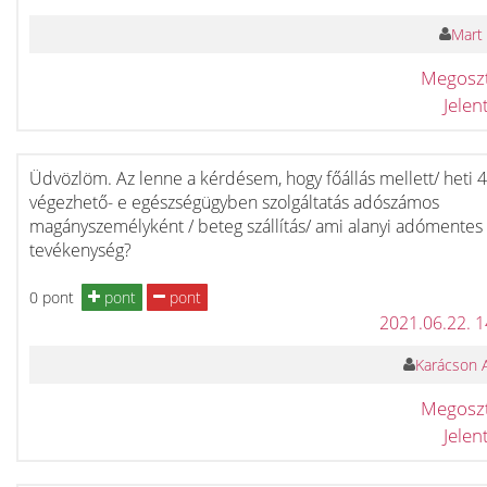
Mart 
Megosz
Jele
Üdvözlöm. Az lenne a kérdésem, hogy főállás mellett/ heti 4
végezhető- e egészségügyben szolgáltatás adószámos
magányszemélyként / beteg szállítás/ ami alanyi adómentes
tevékenység?
0 pont
pont
pont
2021.06.22. 
Karácson 
Megosz
Jele