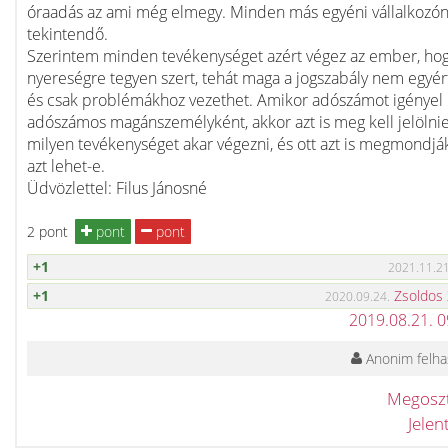
óraadás az ami még elmegy. Minden más egyéni vállalkozó
tekintendő.
Szerintem minden tevékenységet azért végez az ember, ho
nyereségre tegyen szert, tehát maga a jogszabály nem egyér
és csak problémákhoz vezethet. Amikor adószámot igényel
adószámos magánszemélyként, akkor azt is meg kell jelölnie
milyen tevékenységet akar végezni, és ott azt is megmondjá
azt lehet-e.
Üdvözlettel: Filus Jánosné
2 pont
pont
pont
+1
2021.11.21
+1
Zsoldos
2020.09.24.
2019.08.21. 
Anonim felha
Megosz
Jele