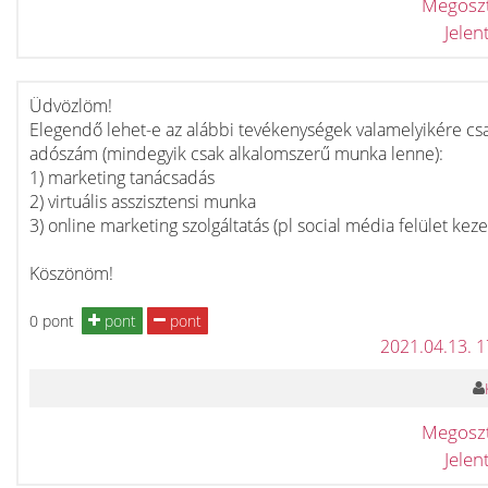
Megosz
Jele
Üdvözlöm!
Elegendő lehet-e az alábbi tevékenységek valamelyikére cs
adószám (mindegyik csak alkalomszerű munka lenne):
1) marketing tanácsadás
2) virtuális asszisztensi munka
3) online marketing szolgáltatás (pl social média felület keze
Köszönöm!
0 pont
pont
pont
2021.04.13. 
Megosz
Jele