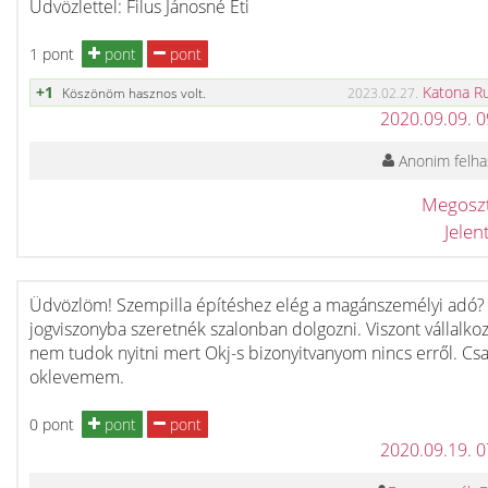
Üdvözlettel: Filus Jánosné Eti
1 pont
pont
pont
+1
Katona R
Köszönöm hasznos volt.
2023.02.27.
2020.09.09. 
Anonim felha
Megosz
Jele
Üdvözlöm! Szempilla építéshez elég a magánszemélyi adó? 
jogviszonyba szeretnék szalonban dolgozni. Viszont vállalkoz
nem tudok nyitni mert Okj-s bizonyitvanyom nincs erről. Cs
oklevemem.
0 pont
pont
pont
2020.09.19. 