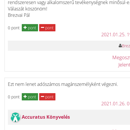
rendszeresen vagy alkalomszerű tevékenységnek minősül-e
Válaszát köszönöm!
Brezvai Pál
0 pont
pont
pont
2021.01.25. 
Brez
Megosz
Jele
Ezt nem lenet adószámos magánszemélyként végezni.
0 pont
pont
pont
2021.01.26. 
Accuratus Könyvelés