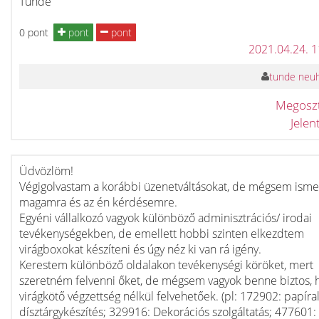
Tunde
0 pont
pont
pont
2021.04.24. 
tunde neu
Megosz
Jele
Üdvözlöm!
Végigolvastam a korábbi üzenetváltásokat, de mégsem ism
magamra és az én kérdésemre.
Egyéni vállalkozó vagyok különböző adminisztrációs/ irodai
tevékenységekben, de emellett hobbi szinten elkezdtem
virágboxokat készíteni és úgy néz ki van rá igény.
Kerestem különböző oldalakon tevékenységi köröket, mert
szeretném felvenni őket, de mégsem vagyok benne biztos, 
virágkötő végzettség nélkül felvehetőek. (pl: 172902: papíra
dísztárgykészítés; 329916: Dekorációs szolgáltatás; 477601: 