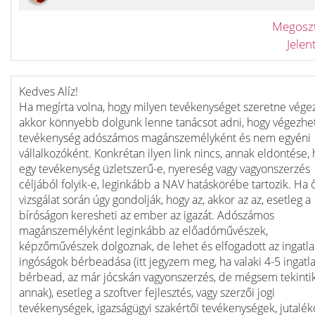
Megosz
Jele
Kedves Alíz!
Ha megírta volna, hogy milyen tevékenységet szeretne végez
akkor könnyebb dolgunk lenne tanácsot adni, hogy végezhe
tevékenység adószámos magánszemélyként és nem egyéni
vállalkozóként. Konkrétan ilyen link nincs, annak eldöntése,
egy tevékenység üzletszerű-e, nyereség vagy vagyonszerzés
céljából folyik-e, leginkább a NAV hatáskörébe tartozik. Ha 
vizsgálat során úgy gondolják, hogy az, akkor az az, esetleg a
bíróságon keresheti az ember az igazát. Adószámos
magánszemélyként leginkább az előadóművészek,
képzőművészek dolgoznak, de lehet és elfogadott az ingatla
ingóságok bérbeadása (itt jegyzem meg, ha valaki 4-5 ingatl
bérbead, az már jócskán vagyonszerzés, de mégsem tekinti
annak), esetleg a szoftver fejlesztés, vagy szerzői jogi
tevékenységek, igazságügyi szakértői tevékenységek, jutalék