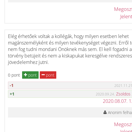
Megosz
Jele
Elég érhetőek voltak a kollégák, hogy milyen esetben lehet
magánszemélyként és milyen tevékenységet végezni. Erről 
nem fog tudni mondani Önöknek más sem. El kell fogadni a
törvény betüjeit és nem a kiskapukat keresgélve rendszeres
jövedelemhez jutni.
0 pont
pont
pont
-1
2021.11.21
+1
Zsoldos
2020.09.24.
2020.08.07. 
Anonim felha
Megosz
Jele