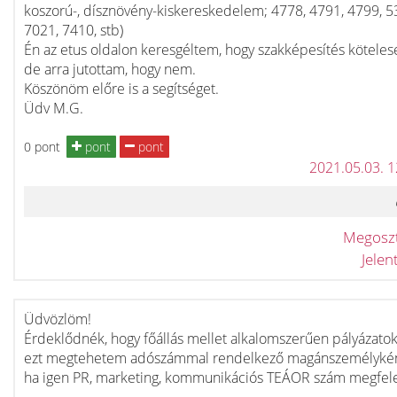
koszorú-, dísznövény-kiskereskedelem; 4778, 4791, 4799, 5
7021, 7410, stb)
Én az etus oldalon keresgéltem, hogy szakképesítés köteles
de arra jutottam, hogy nem.
Köszönöm előre is a segítséget.
Üdv M.G.
0 pont
pont
pont
2021.05.03. 
Megosz
Jele
Üdvözlöm!
Érdeklődnék, hogy főállás mellet alkalomszerűen pályázatoka
ezt megtehetem adószámmal rendelkező magánszemélykén
ha igen PR, marketing, kommunikációs TEÁOR szám megfele