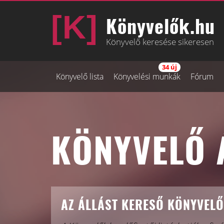
Könyvelők.hu
Könyvelő keresése sikeresen
34 új
Könyvelő lista
Könyvelési munkák
Fórum
KÖNYVELŐ 
AZ ÁLLÁST KERESŐ KÖNYVELŐ