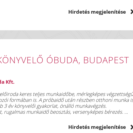
etek alkalmazása
Hirdetés megjelenítése
ete
se
si igény megjelölésével az alábbi e-mail címre várjuk:
KÖNYVELŐ ÓBUDA, BUDAPEST
a Kft.
előiroda keres teljes munkaidőbe, mérlegképes végzettség
lkozói formában is. A próbaidő után részben otthoni munka i
bb 3 év könyvelői gyakorlat, önálló munkavégzés.
at, rugalmas munkaidő beosztás, versenyképes bérezés.
al, bérigénnyel, e-mailben (konyvelesobuda@gmail.com)
Hirdetés megjelenítése