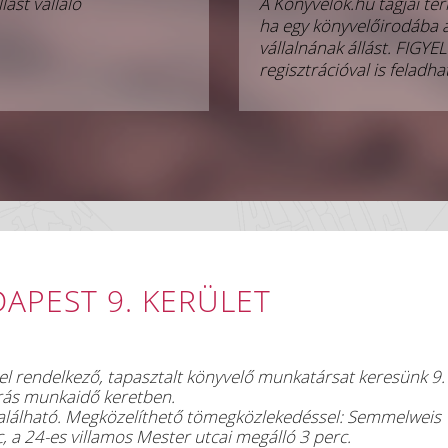
lást vállaló
A Könyvelők.hu tagjai tér
ha egy könyvelőirodába 
vállalnának állást. FIGY
regisztrációval is feladha
APEST 9. KERÜLET
el rendelkező, tapasztalt könyvelő munkatársat keresünk 9.
órás munkaidő keretben.
található. Megközelíthető tömegközlekedéssel: Semmelweis
, a 24-es villamos Mester utcai megálló 3 perc.