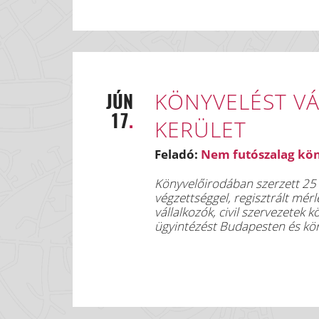
KÖNYVELÉST VÁ
JÚN
17
.
KERÜLET
Feladó:
Nem futószalag kö
Könyvelőirodában szerzett 25 
végzettséggel, regisztrált mérlegképes könyvelőként vállalom társaságok, egyéni
vállalkozók, civil szervezetek
ügyintézést Budapesten és kör
az ország bármely területéről.
NEM FUTÓSZALAG és 20%-kal
konyveles32@g