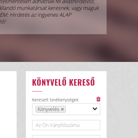
ítésmentesen adhatnak fel álláshirdetést,
állandó munkatársat keresnek, vagy maguk
ELEM: Hirdetés az ingyenes ALAP
tó!
KÖNYVELŐ KERESŐ
Keresett tevékenységek
Könyvelés