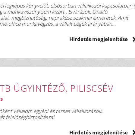
infrastruktúra
elsősorban vállalkozói kapcsolatban (
almas munkaidő
 önéletrajzodat, releváns tapasztalataid feltüntetésével az
g a munkaviszony sem kizárt . Elvárások: Önálló
artneri kedvezmények
alat, megbízhatóság, naprakész szakmai ismeretek. Amit
és munkakörnyezet Szeged belvárosában
d@gmail.com
me-office munkavégzés, a vállalt cégek arányában
gegyezés alapján
 tovább szakmai karriered!
zakmai ismeretek bővítése, ügyvédi , adószakértői,
gramok ismerete előny! Jelentkezés: (lehetőleg
Hirdetés megjelenítése
fényképes) önéletrajzzal az alábbi email címre : smici0202@gmail.com
TB ÜGYINTÉZŐ, PILISCSÉV
s
m egyéni és társas vállalkozások,
t felelőségbiztosítással.
Hirdetés megjelenítése