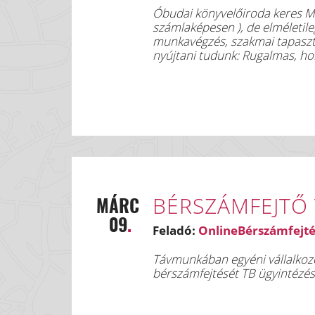
várjuk.
- Modern, fejlett informatikai 
Óbudai könyvelőiroda keres Mérlegképes könyvelőt, 
- Bizonyos időszakokban rug
Jelentkezés: Fényképes szakmai
számlaképesen ), de elméletile
- Béren kívüli juttatások és p
alábbi e-mail címre várjuk:
munkavégzés, szakmai tapaszt
- Kellemes, támogató csapat 
📧 konyveloasszisztensszege
nyújtani tudunk: Rugalmas, ho
- HO lehetőség fél év után me
Csatlakozz hozzánk, és építsd
teljesítményarányos díjazás, s
könyvvizsgálói háttér. RLB / Infotéka pro
BÉRSZÁMFEJTŐ 
MÁRC
09
.
Feladó:
OnlineBérszámfejté
Távmunkában egyéni vállalkozóként vállalo
bérszámfejtését TB ügyintézésé