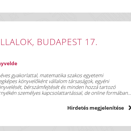
LLALOK, BUDAPEST 17.
nyvelde
éves gyakorlattal, matematika szakos egyetemi
 könyvelését, bérszámfejtését és minden hozzá tartozó
nyékén személyes kapcsolattartással, de online formában
 OLCSÓBB!!!
Hirdetés megjelenítése
mail.com 30-720-0561