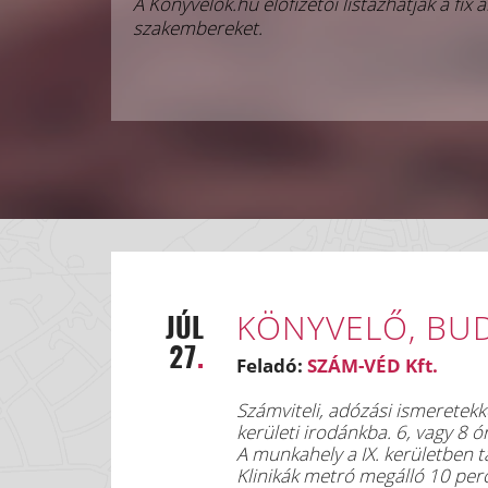
A Könyvelők.hu előfizetői listázhatják a fix ál
szakembereket.
KÖNYVELŐ, BUD
JÚL
27
.
Feladó:
SZÁM-VÉD Kft.
Számviteli, adózási ismeretekk
kerületi irodánkba. 6, vagy 8 
A munkahely a IX. kerületben 
Klinikák metró megálló 10 perc