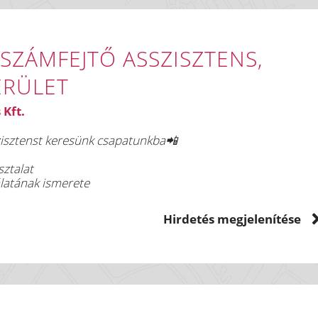
SZÁMFEJTŐ ASSZISZTENS,
ERÜLET
Kft.
zisztenst keresünk csapatunkba📲
sztalat
latának ismerete
aprakész használata
Hirdetés megjelenítése
őség
gyüttműködés
Nyár u. 30
l háttér
kalkuluseconomics@gmail.com
/
nomics #Könyvelőiroda #Könyvelő #Bérszámfejtő #Budapes