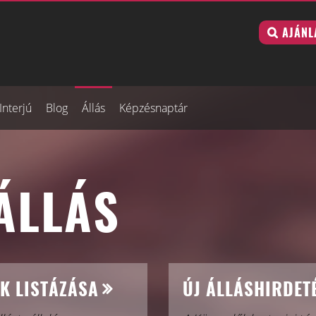
AJÁNL
Interjú
Blog
Állás
Képzésnaptár
ÁLLÁS
K LISTÁZÁSA
ÚJ ÁLLÁSHIRDET