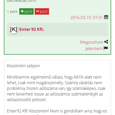
berbeadas.html
1 pont
pont
pont
2016.03.19. 07:41
Enter 92 Kft.
Megosztom
Jelentem
Köszönöm szépen.
Kérdésemre egyértelmű válasz, hogy KATA alatt nem
lehet, csak mint magánszemély. Számla vásárlás nem
probléma, hiszen adószáma van, igy számlaképes, csak
nem keverheti össze az adószámos számlatömbjét az
adóazonosító jelessel.
Enter92 Kft! Köszönöm! Nem is gondoltam arra, hogy ez