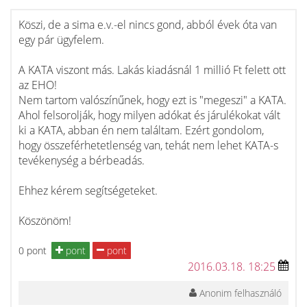
Köszi, de a sima e.v.-el nincs gond, abból évek óta van
egy pár ügyfelem.
A KATA viszont más. Lakás kiadásnál 1 millió Ft felett ott
az EHO!
Nem tartom valószínűnek, hogy ezt is "megeszi" a KATA.
Ahol felsorolják, hogy milyen adókat és járulékokat vált
ki a KATA, abban én nem találtam. Ezért gondolom,
hogy összeférhetetlenség van, tehát nem lehet KATA-s
tevékenység a bérbeadás.
Ehhez kérem segítségeteket.
Köszönöm!
0 pont
pont
pont
2016.03.18. 18:25
Anonim felhasználó