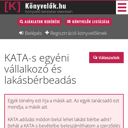
Könyvelők.hu
Könyvelő keresése sikeresen
Könyvelő lista
AJÁNLATOK BEKÉRÉSE
KÖNYVELŐK LISTÁZÁSA
40 új
Könyvelési munkák
Belépés
Regisztráció könyvelőknek
Fórum
KATA-s egyéni
Interjú
Válaszolok
vállalkozó és
Blog
lakásbérbeadás
Állás
Képzésnaptár
Egyik törvény ezt írja a másik azt. Az egyik tanácsadó ezt
mondja, a másik azt.
KATA adózási módon belül lehet lakást bérbe adni?
(tehát a KATA-s bevételbe beleszámíthatom a szerződés