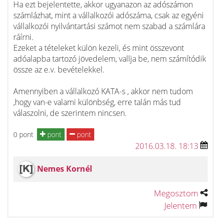
Ha ezt bejelentette, akkor ugyanazon az adószámon
számlázhat, mint a vállalkozói adószáma, csak az egyéni
vállalkozói nyilvántartási számot nem szabad a számlára
ráírni.
Ezeket a tételeket külön kezeli, és mint összevont
adóalapba tartozó jövedelem, vallja be, nem számítódik
össze az e.v. bevételekkel.
Amennyiben a vállalkozó KATA-s , akkor nem tudom
,hogy van-e valami különbség, erre talán más tud
válaszolni, de szerintem nincsen.
0 pont
pont
pont
2016.03.18. 18:13
Nemes Kornél
Megosztom
Jelentem