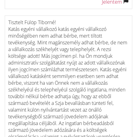
Jelentem
Tisztelt Fülöp Tiborné!
Katás egyéni vállalkozó katás egyéni vállalkozó
minőségében nem adhat bérbe, mert tiltott
tevékenység. Mint magánszemély adhat bérbe, de nem
a vállalkozás székhelyét vagy telephelyét. A rezsi
költsége adott! Más jogcímen pl. ha Ön mondjuk
adminisztratív szolgáltatást nyújt az adott vállalkozónak
ilyen jogcímen számlázhat természetesen. Katás egyéni
vállalkozó katásként semmilyen esetben sem adhat
bérbe, viszont ha van Önnek nem a vállalkozás
székhelyéül és telephelyéül szolgáló ingatlana, minden
további nélkül bérbe adhatja úgy, hogy az ebből
származó bevételét a Szja bevallásban tünteti fel,
valamint külön nyilvántartást vezet az önálló
tevékenységből származó jövedelem adójának
megállapítása céljából. Az ingatlan bérbeadásból
származó jövedelem adózására és a költségek
elszámolására, valamint a nyilvántartások vezetésére