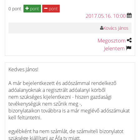
0 pont
pont
pont
2017.05.16. 10:00
Kovács János
Megosztom
Jelentem
Kedves János!
A már bejelentkezett és adószámmal rendelkező
adóalanyoknak a regisztrált adóalanyi körből
nem szükséges kijelentkezni - hiszen gazdasági
tevékenységük nem szűnik meg -,
bizonylataikon továbbra is a már meglévő adószámukat
kell feltüntetni.
egyébként ha nem számlát, de számviteli bizonylatot
szüksége kiállítani az Áfa tv miatt.