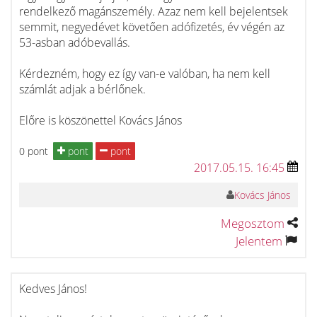
rendelkező magánszemély. Azaz nem kell bejelentsek
semmit, negyedévet követően adófizetés, év végén az
53-asban adóbevallás.
Kérdezném, hogy ez így van-e valóban, ha nem kell
számlát adjak a bérlőnek.
Előre is köszönettel Kovács János
0 pont
pont
pont
2017.05.15. 16:45
Kovács János
Megosztom
Jelentem
Kedves János!