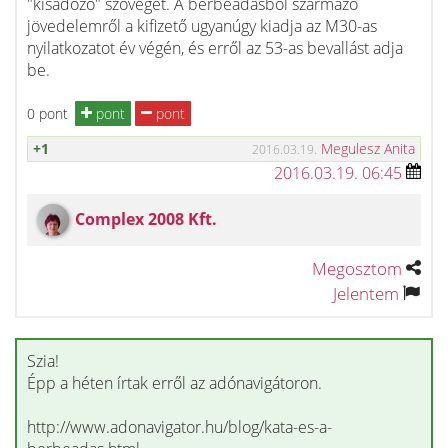
"kisadózó" szöveget. A bérbeadásból származó
jövedelemről a kifizető ugyanúgy kiadja az M30-as
nyilatkozatot év végén, és erről az 53-as bevallást adja
be.
0 pont
pont
pont
+1
Megulesz Anita
2016.03.19.
2016.03.19. 06:45
Complex 2008 Kft.
Megosztom
Jelentem
Szia!
Épp a héten írtak erről az adónavigátoron.
http://www.adonavigator.hu/blog/kata-es-a-