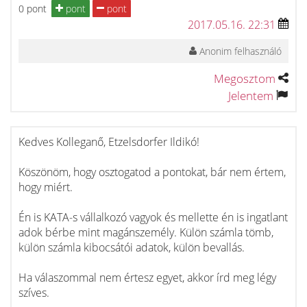
0 pont
pont
pont
2017.05.16. 22:31
Anonim felhasználó
Megosztom
Jelentem
Kedves Kolleganő, Etzelsdorfer Ildikó!
Köszönöm, hogy osztogatod a pontokat, bár nem értem,
hogy miért.
Én is KATA-s vállalkozó vagyok és mellette én is ingatlant
adok bérbe mint magánszemély. Külön számla tömb,
külön számla kibocsátói adatok, külön bevallás.
Ha válaszommal nem értesz egyet, akkor írd meg légy
szíves.