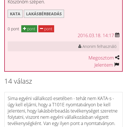
Köszönöm szépen.
KATA
LAKÁSBÉRBEADÁS
0 pont
pont
pont
2016.03.18. 14:17
Anonim felhasználó
Megosztom
Jelentem
14 válasz
Sima egyéni vállalkozó esetében - tehát nem KATA-s -
úgy kell eljárni, hogy a T101E nyomtatványon be kell
jelenteni, hogy lakásbérbeadás tevékenységet szeretne
folytatni, viszont nem egyéni vállalkozásban végzett
tevékenységként. Van egy ilyen pont a nyomtatványon.