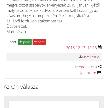
megváltozott szabályok érvényesek 2019. január 1-jétől,
mely az adózóknak kedvez, de érteni kell hozzá. Így azt
javaslom, hogy a komplex kérdéskőr megvitatása
céljából forduljon szakemberhez!
Üdvözlettel:
Mart László
0 pont
pont
pont
2018.12.17. 10:13
Mart László
Megosztom
Jelentem
Az Ön válasza