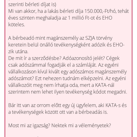
szerinti bérleti díjat is)
Mi van akkor, ha a lakás bérleti díja 150.000,-Ft/hó, tehát
éves szinten meghaladja az 1 millió Ft-ot és EHO
köteles.
A bérbeadó mint magánszemély az SZJA törvény
keretein belül önálló tevékenységként adózik és EHO-
zik utána.
De mit ír a szerződésbe? Adóazonosító jelét? Cégek
csak adószámmal fogadják el a számláját. Az egyéni
vállalkozáson kívül kivált egy adószámos magánszemély
adószámot? Ezt nehezen tudnám elképzelni. Az egyéni
vállalkozóit meg nem írhatja oda, mert a KATA-nál
szerintem nem lehet ilyen tevékenység kódot megadni.
Bár itt van az orrom előtt egy új ügyfelem, aki KATA-s és
a tevékenységek között ott van a bérbeadás is.
Most mi az igazság? Nektek mi a véleményetek?