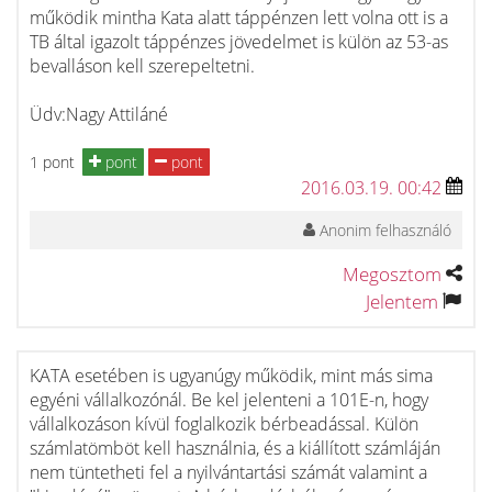
működik mintha Kata alatt táppénzen lett volna ott is a
TB által igazolt táppénzes jövedelmet is külön az 53-as
bevalláson kell szerepeltetni.
Üdv:Nagy Attiláné
1 pont
pont
pont
2016.03.19. 00:42
Anonim felhasználó
Megosztom
Jelentem
KATA esetében is ugyanúgy működik, mint más sima
egyéni vállalkozónál. Be kel jelenteni a 101E-n, hogy
vállalkozáson kívül foglalkozik bérbeadással. Külön
számlatömböt kell használnia, és a kiállított számláján
nem tüntetheti fel a nyilvántartási számát valamint a