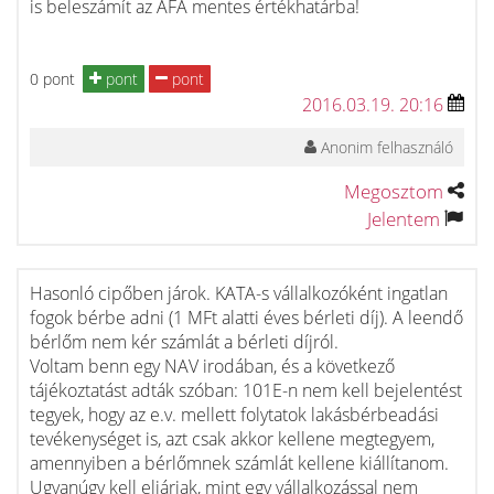
is beleszámít az ÁFA mentes értékhatárba!
0 pont
pont
pont
2016.03.19. 20:16
Anonim felhasználó
Megosztom
Jelentem
Hasonló cipőben járok. KATA-s vállalkozóként ingatlan
fogok bérbe adni (1 MFt alatti éves bérleti díj). A leendő
bérlőm nem kér számlát a bérleti díjról.
Voltam benn egy NAV irodában, és a következő
tájékoztatást adták szóban: 101E-n nem kell bejelentést
tegyek, hogy az e.v. mellett folytatok lakásbérbeadási
tevékenységet is, azt csak akkor kellene megtegyem,
amennyiben a bérlőmnek számlát kellene kiállítanom.
Ugyanúgy kell eljárjak, mint egy vállalkozással nem