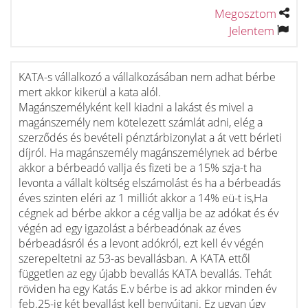
Megosztom
Jelentem
KATA-s vállalkozó a vállalkozásában nem adhat bérbe
mert akkor kikerül a kata alól.
Magánszemélyként kell kiadni a lakást és mivel a
magánszemély nem kötelezett számlát adni, elég a
szerződés és bevételi pénztárbizonylat a át vett bérleti
díjról. Ha magánszemély magánszemélynek ad bérbe
akkor a bérbeadó vallja és fizeti be a 15% szja-t ha
levonta a vállalt költség elszámolást és ha a bérbeadás
éves szinten eléri az 1 milliót akkor a 14% eü-t is,Ha
cégnek ad bérbe akkor a cég vallja be az adókat és év
végén ad egy igazolást a bérbeadónak az éves
bérbeadásról és a levont adókról, ezt kell év végén
szerepeltetni az 53-as bevallásban. A KATA ettől
független az egy újabb bevallás KATA bevallás. Tehát
röviden ha egy Katás E.v bérbe is ad akkor minden év
feb.25-ig két bevallást kell benyújtani. Ez ugyan úgy