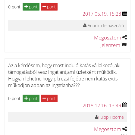
0 pont
pont
pont
2017.05.19. 15:28
Anonim felhasználó
Megosztom
Jelentem
Az a kérdésem, hogy most induló Katás vállalkozó ,aki
támogatásból vesz ingatlant,ami üzletként működik.
Hogyan lehetne,hogy pl.rezsi fejébe nem katás ev.is
működjön abban az ingatlanba???
0 pont
pont
pont
2018.12.16. 13:49
Fülöp Tiborné
Megosztom