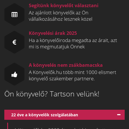
Segítünk könyvelőt választani
Az ajánlott könyvelők az Ön
vállalkozásához lesznek közel
Könyvelési árak 2025
Ha a könyvelőiroda megadta az árait, azt
mi is megmutatjuk Önnek
A könyvelés nem zsákbamacska
A Könyvelők.hu több mint 1000 elismert
könyvelő szakember partnere.
Ön könyvelő? Tartson velünk!
22 éve a könyvelők szolgálatában