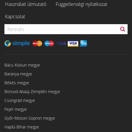
Használati útmutató
Függetlenségi nyilatkozat
Kapcsolat
Bács-Kiskun megye
Baranya megye
Békés megye
Borsod-Abaúj-Zemplén megye
Csongrád megye
Fejér megye
Győr-Moson-Sopron megye
Hajdú-Bihar megye