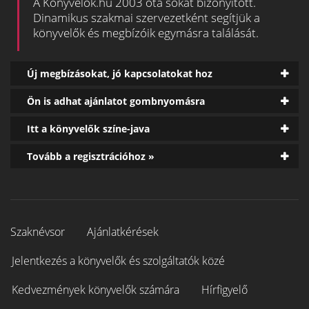
A Könyvelők.hu 2003 óta sokat bizonyított.
Dinamikus szakmai szervezetként segítjük a
könyvelők és megbízóik egymásra találását.
Új megbízásokat, jó kapcsolatokat hoz
Ön is adhat ajánlatot gombnyomásra
Itt a könyvelők színe-java
Tovább a regisztrációhoz »
Szaknévsor
Ajánlatkérések
Jelentkezés a könyvelők és szolgáltatók közé
Kedvezmények könyvelők számára
Hírfigyelő