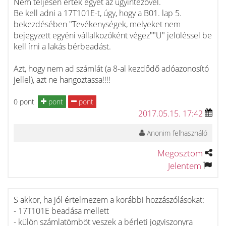
Nem teljesen értek egyet az ügyintézővel.
Be kell adni a 17T101E-t, úgy, hogy a B01. lap 5.
bekezdésében "Tevékenységek, melyeket nem
bejegyzett egyéni vállalkozóként végez""U" jelöléssel be
kell írni a lakás bérbeadást.
Azt, hogy nem ad számlát (a 8-al kezdődő adóazonosító
jellel), azt ne hangoztassa!!!!
0 pont
pont
pont
2017.05.15. 17:42
Anonim felhasználó
Megosztom
Jelentem
S akkor, ha jól értelmezem a korábbi hozzászólásokat:
- 17T101E beadása mellett
- külön számlatömböt veszek a bérleti jogviszonyra