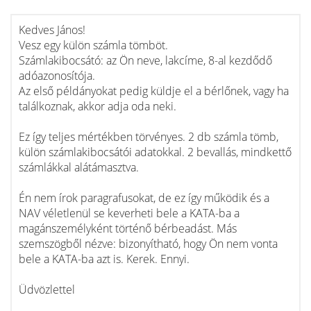
Kedves János!
Vesz egy külön számla tömböt.
Számlakibocsátó: az Ön neve, lakcíme, 8-al kezdődő
adóazonosítója.
Az első példányokat pedig küldje el a bérlőnek, vagy ha
találkoznak, akkor adja oda neki.
Ez így teljes mértékben törvényes. 2 db számla tömb,
külön számlakibocsátói adatokkal. 2 bevallás, mindkettő
számlákkal alátámasztva.
Én nem írok paragrafusokat, de ez így működik és a
NAV véletlenül se keverheti bele a KATA-ba a
magánszemélyként történő bérbeadást. Más
szemszögből nézve: bizonyítható, hogy Ön nem vonta
bele a KATA-ba azt is. Kerek. Ennyi.
Üdvözlettel