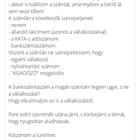
- akkor is kiállítom a számlát, amennyiben a bérlő át
sem veszi tőlem
A számlán a következők szerepeljenek:
- nevem
- állandó lakcímem (azonos a vállalkozáséval)
- a KATA-s adószámom
- bankszámlaszámom
Viszont a számlán ne szerepeltessem, hogy:
- egyéni vállalkozó
- nyilvántartási számom
- "KISADÓZÓ" megjelölés
A bankszámlaszám a magán számlám legyen ugye, s ne
a vállalkozásé?
Hogy elkülönüljön ez is a vállalkozástól.
Pont ezért szeretnék utána járni, s körbejárni a témát,
hogy nyugodtan aludhassak.
Köszönöm a türelmet.