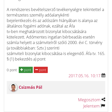
A rendszeres bevételszerző tevékenységre tekintettel a
természetes személy adóalanykénti
bejelentkezés és az adószám hiányában is alanya az
általános fogalmi adónak, ezáltal az Áfa
tv-ben meghatározott bizonylat kibocsátására
kötelezett. Adómentes ingatlan bérbeadás esetén
számla helyett a számvitelről szóló 2000. évi C. törvény
(a továbbiakban: Sztv.) szerinti
számviteli bizonylat kibocsátása is elegendő. Áfa tv. 165.
§ (1) bekezdés a) pont
0 pont
pont
pont
2017.05.16. 10:17
Csizmás Pál
Megosztom
Jelentem