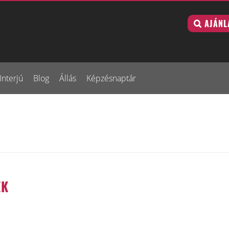
AJÁNL
Interjú
Blog
Állás
Képzésnaptár
EK