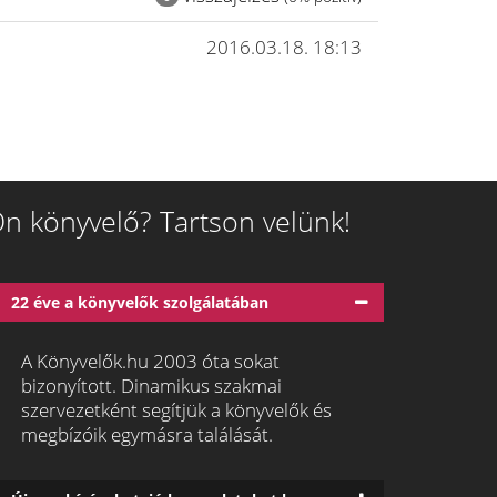
2016.03.18. 18:13
n könyvelő? Tartson velünk!
22 éve a könyvelők szolgálatában
A Könyvelők.hu 2003 óta sokat
bizonyított. Dinamikus szakmai
szervezetként segítjük a könyvelők és
megbízóik egymásra találását.