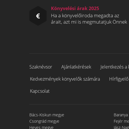
Könyvelési árak 2025
Ha a könyvelőiroda megadta az
árait, azt mi is megmutatjuk Önnek
Szaknévsor
Ajánlatkérések
Jelentkezés a 
Kedvezmények könyvelők számára
Hírfigyelő
Kapcsolat
Bács-Kiskun megye
Baranya
Csongrád megye
Fejér m
Heves megye
Jász-Na