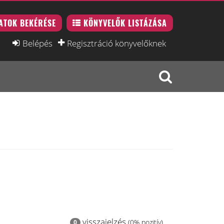
ATOK BEKÉRÉSE
KÖNYVELŐK LISTÁZÁSA
Belépés
Regisztráció könyvelőknek
visszajelzés
(0% pozitív)
0