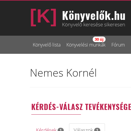
Könyvelők.hu
Könyvelő keresése sikeresen
30 új
Könyvelő lista
Könyvelési munkák
Fórum
Nemes Kornél
KÉRDÉS-VÁLASZ TEVÉKENYSÉG
Kérdések
Válaszok
1
1