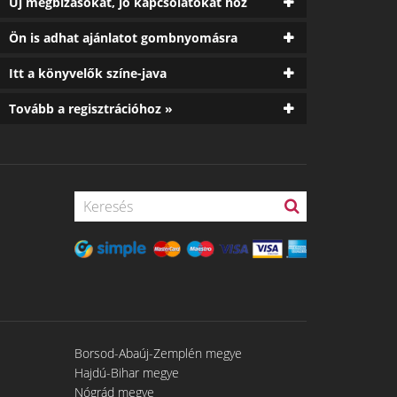
Új megbízásokat, jó kapcsolatokat hoz
Ön is adhat ajánlatot gombnyomásra
Itt a könyvelők színe-java
Tovább a regisztrációhoz »
Borsod-Abaúj-Zemplén megye
Hajdú-Bihar megye
Nógrád megye