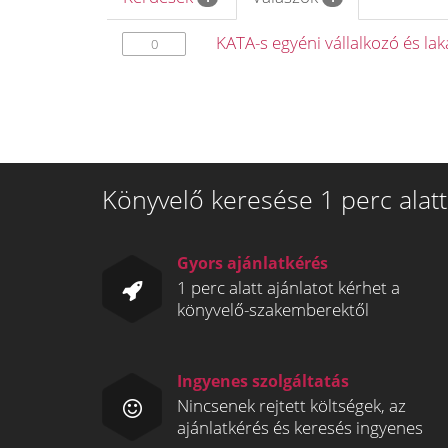
KATA-s egyéni vállalkozó és l
0
Könyvelő keresése 1 perc alatt
Gyors ajánlatkérés
1 perc alatt ajánlatot kérhet a
könyvelő-szakemberektől
Ingyenes szolgáltatás
Nincsenek rejtett költségek, az
ajánlatkérés és keresés ingyenes