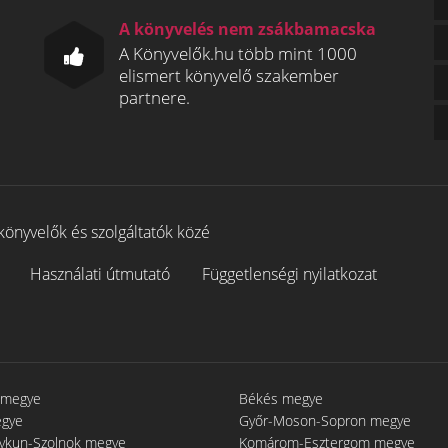
A könyvelés nem zsákbamacska
A Könyvelők.hu több mint 1000
elismert könyvelő szakember
partnere.
könyvelők és szolgáltatók közé
Használati útmutató
Függetlenségi nyilatkozat
 megye
Békés megye
egye
Győr-Moson-Sopron megye
gykun-Szolnok megye
Komárom-Esztergom megye