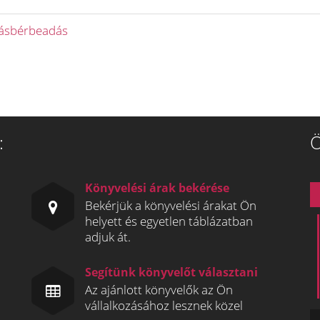
akásbérbeadás
:
Ö
Könyvelési árak bekérése
Bekérjük a könyvelési árakat Ön
helyett és egyetlen táblázatban
adjuk át.
Segítünk könyvelőt választani
Az ajánlott könyvelők az Ön
vállalkozásához lesznek közel