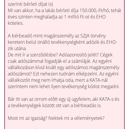
szerinti bérleti díjat is)
Mi van akkor, ha a lakás bérleti díja 150.000,-Ft/hó, tehát
éves szinten meghaladja az 1 millió Ft-ot és EHO
köteles.
A bérbeadó mint magánszemély az SZJA törvény
keretein belül önálló tevékenységként adózik és EHO-
zik utána.
De mit ír a szerződésbe? Adóazonosító jelét? Cégek
csak adószámmal fogadják el a számláját. Az egyéni
vállalkozáson kívül kivált egy adószámos magánszemély
adószámot? Ezt nehezen tudnám elképzelni. Az egyéni
vállalkozóit meg nem írhatja oda, mert a KATA-nál
szerintem nem lehet ilyen tevékenység kódot megadni.
Bár itt van az orrom előtt egy új ügyfelem, aki KATA-s és
a tevékenységek között ott van a bérbeadás is.
Most mi az igazság? Nektek mi a véleményetek?