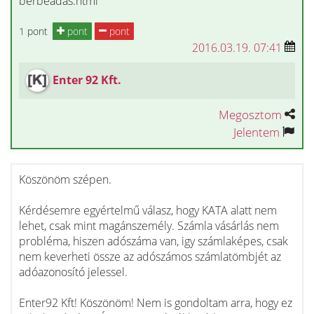
berbeadas.html
1 pont
pont
pont
2016.03.19. 07:41
Enter 92 Kft.
Megosztom
Jelentem
Köszönöm szépen.
Kérdésemre egyértelmű válasz, hogy KATA alatt nem
lehet, csak mint magánszemély. Számla vásárlás nem
probléma, hiszen adószáma van, igy számlaképes, csak
nem keverheti össze az adószámos számlatömbjét az
adóazonosító jelessel.
Enter92 Kft! Köszönöm! Nem is gondoltam arra, hogy ez