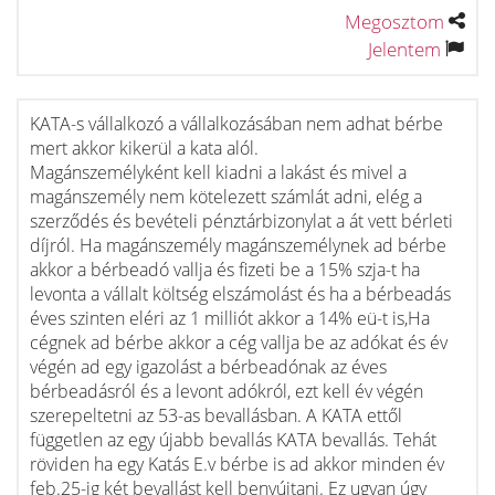
Megosztom
Jelentem
KATA-s vállalkozó a vállalkozásában nem adhat bérbe
mert akkor kikerül a kata alól.
Magánszemélyként kell kiadni a lakást és mivel a
magánszemély nem kötelezett számlát adni, elég a
szerződés és bevételi pénztárbizonylat a át vett bérleti
díjról. Ha magánszemély magánszemélynek ad bérbe
akkor a bérbeadó vallja és fizeti be a 15% szja-t ha
levonta a vállalt költség elszámolást és ha a bérbeadás
éves szinten eléri az 1 milliót akkor a 14% eü-t is,Ha
cégnek ad bérbe akkor a cég vallja be az adókat és év
végén ad egy igazolást a bérbeadónak az éves
bérbeadásról és a levont adókról, ezt kell év végén
szerepeltetni az 53-as bevallásban. A KATA ettől
független az egy újabb bevallás KATA bevallás. Tehát
röviden ha egy Katás E.v bérbe is ad akkor minden év
feb.25-ig két bevallást kell benyújtani. Ez ugyan úgy