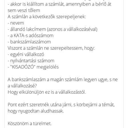
- akkor is kiállítom a számlát, amennyiben a bérlő át
sem veszi tőlem
A számlán a következők szerepeljenek:
- nevem
- állandó lakcímem (azonos a vállalkozáséval)
- a KATA-s adószámom
- bankszámlaszámom
Viszont a számlán ne szerepeltessem, hogy:
- egyéni vállalkozó
- nyilvántartási számom
- "KISADÓZÓ" megjelölés
A bankszámlaszám a magán számlám legyen ugye, s ne
a vállalkozásé?
Hogy elkülönüljön ez is a vállalkozástól.
Pont ezért szeretnék utána járni, s körbejárni a témát,
hogy nyugodtan aludhassak.
Köszönöm a türelmet.