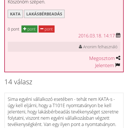
Köszönöm szépen.
KATA
LAKÁSBÉRBEADÁS
0 pont
pont
pont
2016.03.18. 14:17
Anonim felhasználó
Megosztom
Jelentem
14 válasz
Sima egyéni vállalkozó esetében - tehát nem KATA-s -
úgy kell eljárni, hogy a T101E nyomtatványon be kell
jelenteni, hogy lakásbérbeadás tevékenységet szeretne
folytatni, viszont nem egyéni vállalkozásban végzett
tevékenységként. Van egy ilyen pont a nyomtatványon.