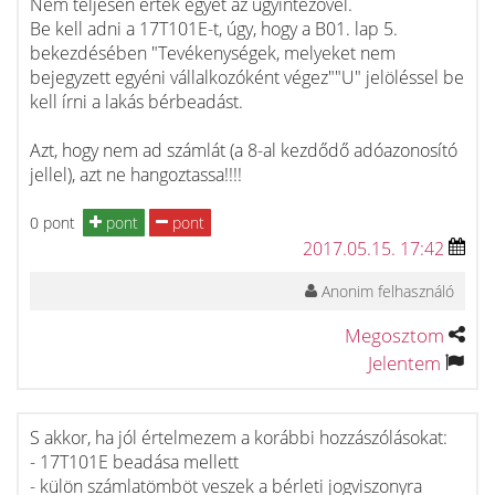
Nem teljesen értek egyet az ügyintézővel.
Be kell adni a 17T101E-t, úgy, hogy a B01. lap 5.
bekezdésében "Tevékenységek, melyeket nem
bejegyzett egyéni vállalkozóként végez""U" jelöléssel be
kell írni a lakás bérbeadást.
Azt, hogy nem ad számlát (a 8-al kezdődő adóazonosító
jellel), azt ne hangoztassa!!!!
0 pont
pont
pont
2017.05.15. 17:42
Anonim felhasználó
Megosztom
Jelentem
S akkor, ha jól értelmezem a korábbi hozzászólásokat:
- 17T101E beadása mellett
- külön számlatömböt veszek a bérleti jogviszonyra