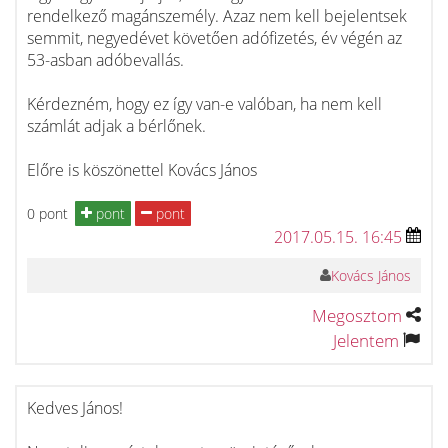
rendelkező magánszemély. Azaz nem kell bejelentsek
semmit, negyedévet követően adófizetés, év végén az
53-asban adóbevallás.
Kérdezném, hogy ez így van-e valóban, ha nem kell
számlát adjak a bérlőnek.
Előre is köszönettel Kovács János
0 pont
pont
pont
2017.05.15. 16:45
Kovács János
Megosztom
Jelentem
Kedves János!