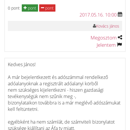
0 pont
pont
pont
2017.05.16. 10:00
Kovács János
Megosztom
Jelentem
Kedves János!
A már bejelentkezett és adószámmal rendelkező
adóalanyoknak a regisztrált adóalanyi körből
nem szükséges kijelentkezni - hiszen gazdasági
tevékenységük nem szűnik meg -,
bizonylataikon továbbra is a már meglévő adószámukat
kell feltüntetni.
egyébként ha nem számlát, de számviteli bizonylatot
szüksége kiállítani az Áfa tv miatt.