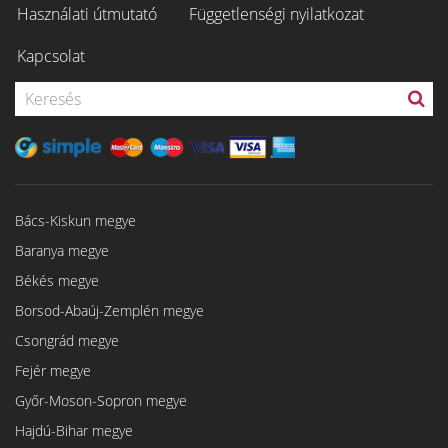
Használati útmutató
Függetlenségi nyilatkozat
Kapcsolat
Bács-Kiskun megye
Baranya megye
Békés megye
Borsod-Abaúj-Zemplén megye
Csongrád megye
Fejér megye
Győr-Moson-Sopron megye
Hajdú-Bihar megye