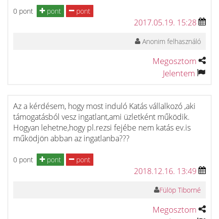
0 pont
pont
pont
2017.05.19. 15:28
Anonim felhasználó
Megosztom
Jelentem
Az a kérdésem, hogy most induló Katás vállalkozó ,aki
támogatásból vesz ingatlant,ami üzletként működik.
Hogyan lehetne,hogy pl.rezsi fejébe nem katás ev.is
működjön abban az ingatlanba???
0 pont
pont
pont
2018.12.16. 13:49
Fülöp Tiborné
Megosztom