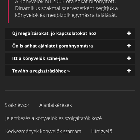
A Könyvelők.hu 2003 óta sokat bizonyított.
Dinamikus szakmai szervezetként segítjük a
könyvelők és megbízóik egymásra találását.
Új megbízásokat, jó kapcsolatokat hoz
Ön is adhat ajánlatot gombnyomásra
Itt a könyvelők színe-java
Tovább a regisztrációhoz »
Szaknévsor
Ajánlatkérések
Jelentkezés a könyvelők és szolgáltatók közé
Kedvezmények könyvelők számára
Hírfigyelő