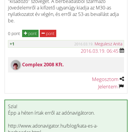
"kisadózó" szöveget. A bérbeadásból származó
jövedelemről a kifizető ugyanúgy kiadja az M30-as
nyilatkozatot év végén, és erről az 53-as bevallást adja
be.
0 pont
pont
pont
+1
Megulesz Anita
2016.03.19.
2016.03.19. 06:45
Complex 2008 Kft.
Megosztom
Jelentem
Szia!
Épp a héten írtak erről az adónavigátoron.
http://www.adonavigator.hu/blog/kata-es-a-