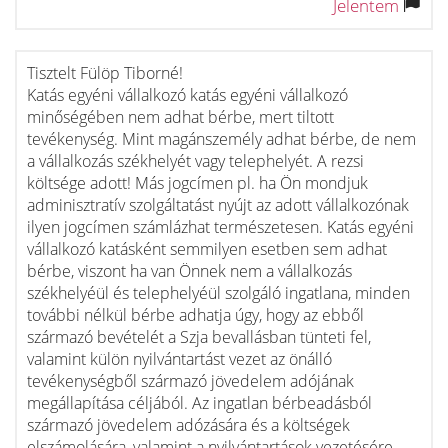
Jelentem
Tisztelt Fülöp Tiborné!
Katás egyéni vállalkozó katás egyéni vállalkozó
minőségében nem adhat bérbe, mert tiltott
tevékenység. Mint magánszemély adhat bérbe, de nem
a vállalkozás székhelyét vagy telephelyét. A rezsi
költsége adott! Más jogcímen pl. ha Ön mondjuk
adminisztratív szolgáltatást nyújt az adott vállalkozónak
ilyen jogcímen számlázhat természetesen. Katás egyéni
vállalkozó katásként semmilyen esetben sem adhat
bérbe, viszont ha van Önnek nem a vállalkozás
székhelyéül és telephelyéül szolgáló ingatlana, minden
további nélkül bérbe adhatja úgy, hogy az ebből
származó bevételét a Szja bevallásban tünteti fel,
valamint külön nyilvántartást vezet az önálló
tevékenységből származó jövedelem adójának
megállapítása céljából. Az ingatlan bérbeadásból
származó jövedelem adózására és a költségek
elszámolására, valamint a nyilvántartások vezetésére