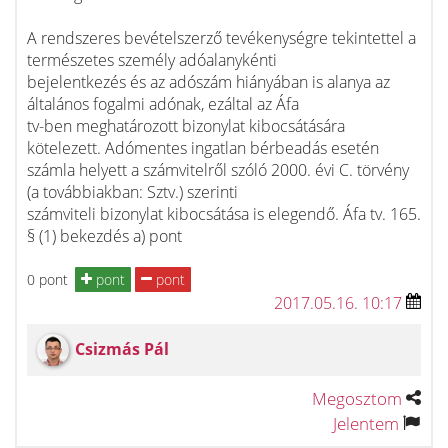
A rendszeres bevételszerző tevékenységre tekintettel a
természetes személy adóalanykénti
bejelentkezés és az adószám hiányában is alanya az
általános fogalmi adónak, ezáltal az Áfa
tv-ben meghatározott bizonylat kibocsátására
kötelezett. Adómentes ingatlan bérbeadás esetén
számla helyett a számvitelről szóló 2000. évi C. törvény
(a továbbiakban: Sztv.) szerinti
számviteli bizonylat kibocsátása is elegendő. Áfa tv. 165.
§ (1) bekezdés a) pont
0 pont
pont
pont
2017.05.16. 10:17
Csizmás Pál
Megosztom
Jelentem