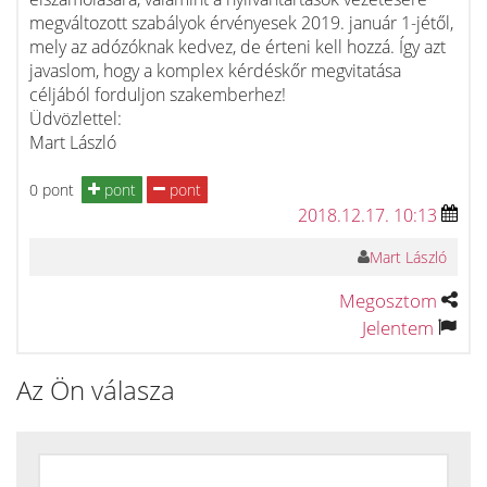
megváltozott szabályok érvényesek 2019. január 1-jétől,
mely az adózóknak kedvez, de érteni kell hozzá. Így azt
javaslom, hogy a komplex kérdéskőr megvitatása
céljából forduljon szakemberhez!
Üdvözlettel:
Mart László
0 pont
pont
pont
2018.12.17. 10:13
Mart László
Megosztom
Jelentem
Az Ön válasza