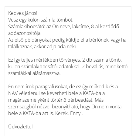
Kedves János!
Vesz egy külön számla tömböt.
Számlakibocsátó: az Ön neve, lakcíme, 8-al kezdődő
adóazonosítója.
Az első példányokat pedig küldje el a bérlőnek, vagy ha
találkoznak, akkor adja oda neki.
Ez így teljes mértékben törvényes. 2 db számla tömb,
külön számlakibocsátói adatokkal. 2 bevallás, mindkettő
számlákkal alátámasztva.
Én nem írok paragrafusokat, de ez így működik és a
NAV véletlenül se keverheti bele a KATA-ba a
magánszemélyként történő bérbeadást. Más
szemszögből nézve: bizonyítható, hogy Ön nem vonta
bele a KATA-ba azt is. Kerek. Ennyi.
Üdvözlettel