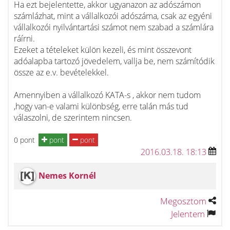
Ha ezt bejelentette, akkor ugyanazon az adószámon
számlázhat, mint a vállalkozói adószáma, csak az egyéni
vállalkozói nyilvántartási számot nem szabad a számlára
ráírni.
Ezeket a tételeket külön kezeli, és mint összevont
adóalapba tartozó jövedelem, vallja be, nem számítódik
össze az e.v. bevételekkel.
Amennyiben a vállalkozó KATA-s , akkor nem tudom
,hogy van-e valami különbség, erre talán más tud
válaszolni, de szerintem nincsen.
0 pont
pont
pont
2016.03.18. 18:13
Nemes Kornél
Megosztom
Jelentem