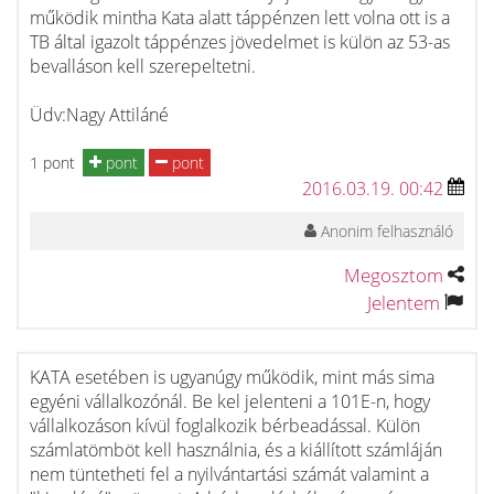
működik mintha Kata alatt táppénzen lett volna ott is a
TB által igazolt táppénzes jövedelmet is külön az 53-as
bevalláson kell szerepeltetni.
Üdv:Nagy Attiláné
1 pont
pont
pont
2016.03.19. 00:42
Anonim felhasználó
Megosztom
Jelentem
KATA esetében is ugyanúgy működik, mint más sima
egyéni vállalkozónál. Be kel jelenteni a 101E-n, hogy
vállalkozáson kívül foglalkozik bérbeadással. Külön
számlatömböt kell használnia, és a kiállított számláján
nem tüntetheti fel a nyilvántartási számát valamint a