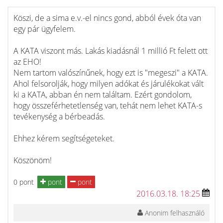
Köszi, de a sima e.v.-el nincs gond, abból évek óta van
egy pár ügyfelem.
A KATA viszont más. Lakás kiadásnál 1 millió Ft felett ott
az EHO!
Nem tartom valószínűnek, hogy ezt is "megeszi" a KATA.
Ahol felsorolják, hogy milyen adókat és járulékokat vált
ki a KATA, abban én nem találtam. Ezért gondolom,
hogy összeférhetetlenség van, tehát nem lehet KATA-s
tevékenység a bérbeadás.
Ehhez kérem segítségeteket.
Köszönöm!
0 pont
pont
pont
2016.03.18. 18:25
Anonim felhasználó