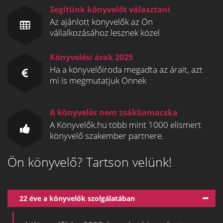
Segítünk könyvelőt választani
Az ajánlott könyvelők az Ön
vállalkozásához lesznek közel
Könyvelési árak 2025
Ha a könyvelőiroda megadta az árait, azt
mi is megmutatjuk Önnek
A könyvelés nem zsákbamacska
A Könyvelők.hu több mint 1000 elismert
könyvelő szakember partnere.
Ön könyvelő? Tartson velünk!
22 éve a könyvelők szolgálatában