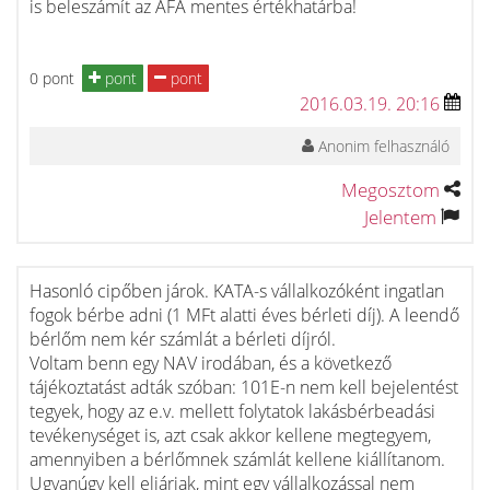
is beleszámít az ÁFA mentes értékhatárba!
0 pont
pont
pont
2016.03.19. 20:16
Anonim felhasználó
Megosztom
Jelentem
Hasonló cipőben járok. KATA-s vállalkozóként ingatlan
fogok bérbe adni (1 MFt alatti éves bérleti díj). A leendő
bérlőm nem kér számlát a bérleti díjról.
Voltam benn egy NAV irodában, és a következő
tájékoztatást adták szóban: 101E-n nem kell bejelentést
tegyek, hogy az e.v. mellett folytatok lakásbérbeadási
tevékenységet is, azt csak akkor kellene megtegyem,
amennyiben a bérlőmnek számlát kellene kiállítanom.
Ugyanúgy kell eljárjak, mint egy vállalkozással nem