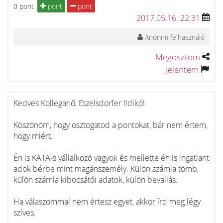
0 pont
pont
pont
2017.05.16. 22:31
Anonim felhasználó
Megosztom
Jelentem
Kedves Kolleganő, Etzelsdorfer Ildikó!
Köszönöm, hogy osztogatod a pontokat, bár nem értem,
hogy miért.
Én is KATA-s vállalkozó vagyok és mellette én is ingatlant
adok bérbe mint magánszemély. Külön számla tömb,
külön számla kibocsátói adatok, külön bevallás.
Ha válaszommal nem értesz egyet, akkor írd meg légy
szíves.