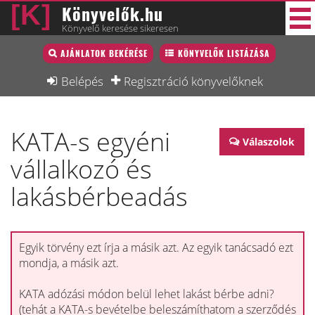
Könyvelők.hu
Könyvelő keresése sikeresen
Könyvelő lista
AJÁNLATOK BEKÉRÉSE
KÖNYVELŐK LISTÁZÁSA
40 új
Könyvelési munkák
Belépés
Regisztráció könyvelőknek
Fórum
KATA-s egyéni
Interjú
Válaszolok
vállalkozó és
Blog
lakásbérbeadás
Állás
Képzésnaptár
Egyik törvény ezt írja a másik azt. Az egyik tanácsadó ezt
mondja, a másik azt.
KATA adózási módon belül lehet lakást bérbe adni?
(tehát a KATA-s bevételbe beleszámíthatom a szerződés