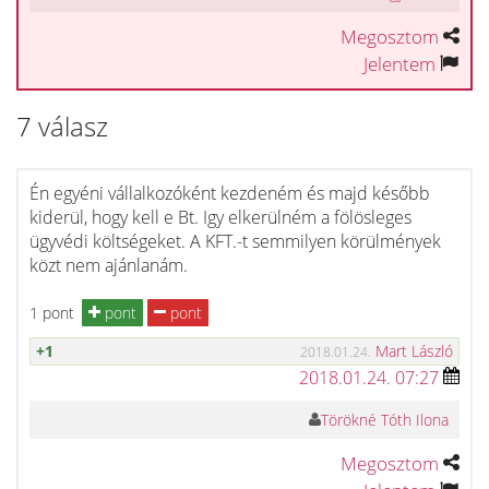
Megosztom
Jelentem
7 válasz
Én egyéni vállalkozóként kezdeném és majd később
kiderül, hogy kell e Bt. Igy elkerülném a fölösleges
ügyvédi költségeket. A KFT.-t semmilyen körülmények
közt nem ajánlanám.
1 pont
pont
pont
+1
Mart László
2018.01.24.
2018.01.24. 07:27
Törökné Tóth Ilona
Megosztom