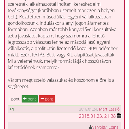
szeretnék, alkalmazottal indítani kereskedelmi
tevékenységet (korábban üzemelt már ezen a helyen
bolt). Kezdetben másodállási egyéni vállalkozásban
gondolkoztunk, induláskor alanyi jogon áfamentes
formában. Azonban már több könyvelővel konzultálva
azt a javaslatot kaptam, hogy számomra a lehető
legrosszabb választás lenne az másodállású egyéni
vállalkozás, a profit után fizetendő közel 40% adóteher
miatt. Ezért KATÁS Bt-.t, vagy Kft. alapítását javasolták.
Mi a véleményük, melyik formát látják hosszú távon
kifizetődőnek számomra?
Várom megtisztelő válaszukat és köszönöm előre is a
segítséget.
1 pont
pont
pont
+1
Mart László
2018.01.24.
2018.01.23. 21:38
Várvölgyi Edina