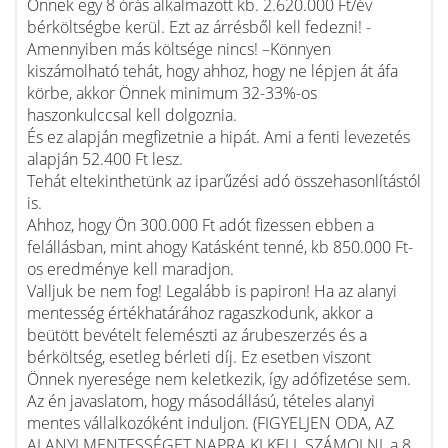
Önnek egy 8 órás alkalmazott kb. 2.620.000 Ft/év
bérköltségbe kerül. Ezt az árrésből kell fedezni! -
Amennyiben más költsége nincs! –Könnyen
kiszámolható tehát, hogy ahhoz, hogy ne lépjen át áfa
körbe, akkor Önnek minimum 32-33%-os
haszonkulccsal kell dolgoznia.
És ez alapján megfizetnie a hipát. Ami a fenti levezetés
alapján 52.400 Ft lesz.
Tehát eltekinthetünk az iparűzési adó összehasonlítástól
is.
Ahhoz, hogy Ön 300.000 Ft adót fizessen ebben a
felállásban, mint ahogy Katásként tenné, kb 850.000 Ft-
os eredménye kell maradjon.
Valljuk be nem fog! Legalább is papiron! Ha az alanyi
mentesség értékhatárához ragaszkodunk, akkor a
beütött bevételt felemészti az árubeszerzés és a
bérköltség, esetleg bérleti díj. Ez esetben viszont
Önnek nyeresége nem keletkezik, így adófizetése sem.
Az én javaslatom, hogy másodállású, tételes alanyi
mentes vállalkozóként induljon. (FIGYELJEN ODA, AZ
ALANYI MENTESSÉGET NAPRA KI KELL SZÁMOLNI, a 8