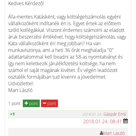
Kedves Kérdező!
Áfa-mentes Katásként, vagy költségelszámolás egyéni
vállalkozóként indítanék én is. Egyet értek az előttem
szóló kollégákkal. Viszont érdemes számolni az eladott
áruk beszerzési értékével, hogy költségelszámolás, vagy
Kata vállalkozóként éri meg jobban? Ha van
munkaviszonya, ami a heti 36 órát meghaladja "0"
adattartalommal kell beadni az 58-as nyomtatványt és
így nem keletkezik járulékfizetési költsége, ha nem
számol el saját magának kivétet. Év végén leadózott
osztalék formájában tud kivenni a jövedelmet.
Üdvözlettel:
Mart László
1 pont
pont
pont
+1
Gáspár Emil
2018.01.24.
2018.01.24. 08:41
Mart László