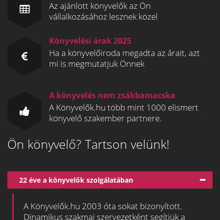
Az ajánlott könyvelők az Ön
vállalkozásához lesznek közel
Könyvelési árak 2025
Ha a könyvelőiroda megadta az árait, azt
mi is megmutatjuk Önnek
A könyvelés nem zsákbamacska
A Könyvelők.hu több mint 1000 elismert
könyvelő szakember partnere.
Ön könyvelő? Tartson velünk!
22 éve a könyvelők szolgálatában
A Könyvelők.hu 2003 óta sokat bizonyított.
Dinamikus szakmai szervezetként segítjük a