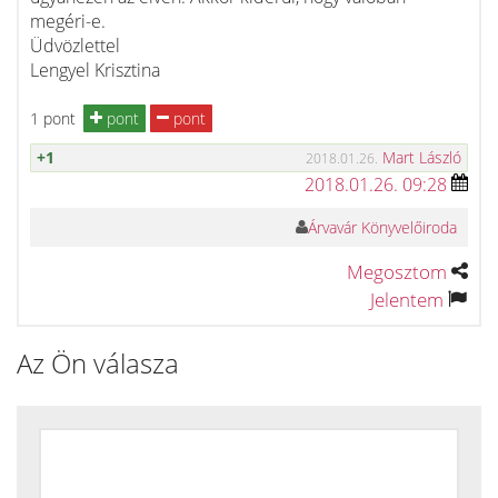
megéri-e.
Üdvözlettel
Lengyel Krisztina
1 pont
pont
pont
+1
Mart László
2018.01.26.
2018.01.26. 09:28
Árvavár Könyvelőiroda
Megosztom
Jelentem
Az Ön válasza