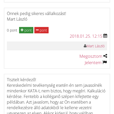
Önnek pedig sikeres vállalkozást!
Mart László
0 pont
pont
pont
2018.01.25. 12:15
Mart László
Megosztom
Jelentem
Tisztelt kérdező!
Kereskedelmi tevékenység esetén én sem javasolnék
mindenkor KATA-t, nem biztos, hogy megéri. Kalkuláció
kérdése. Fentebb a kolléganő szépen kifejtette egy
példában. Azt javaslom, hogy az Ön esetében a
rendelkezésre álló adatokból le kellene vezetni
ugyanezen az elven. Akkor kiderül, hogy valóban