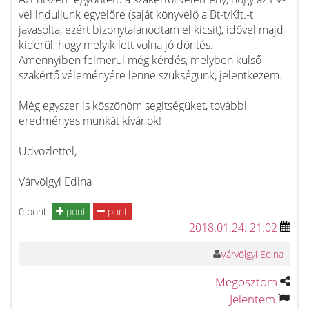
vel induljunk egyelőre (saját könyvelő a Bt-t/Kft.-t
javasolta, ezért bizonytalanodtam el kicsit), idővel majd
kiderül, hogy melyik lett volna jó döntés.
Amennyiben felmerül még kérdés, melyben külső
szakértő véleményére lenne szükségünk, jelentkezem.
Még egyszer is köszönöm segítségüket, további
eredményes munkát kívánok!
Üdvözlettel,
Várvölgyi Edina
0 pont
pont
pont
2018.01.24. 21:02
Várvölgyi Edina
Megosztom
Jelentem