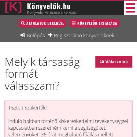
Könyvelők.hu
Könyvelő keresése sikeresen
Könyvelő lista
AJÁNLATOK BEKÉRÉSE
KÖNYVELŐK LISTÁZÁSA
33 új
Könyvelési munkák
Belépés
Regisztráció könyvelőknek
Fórum
Melyik társasági
Interjú
Válaszolok
formát
Blog
válasszam?
Állás
Képzésnaptár
Tisztelt Szakértők!
Induló boltban történő kiskereskedelmi tevékenységgel
kapcsolatban szeretném kérni a segítségüket,
véleményüket. 36 órát meghaladó főállás mellett