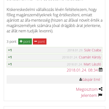
Kiskereskedelmi vállalkozás lévén feltételezem, hogy
főleg magánszemélyeknek fog értékesíteni, emiatt
ajánlott az áfa-mentesség (hiszen az áfával növelt érték a
magánszemélyek számára jóval drágább árat jelentene,
az áfát nem tudják levonni).
3 pont
pont
pont
+1
Süle Csaba
2018.01.29.
+1
Csamári Károly
2018.01.24.
+1
Mart László
2018.01.24.
2018.01.24. 08:34
Gáspár Emil
Megosztom
Jelentem