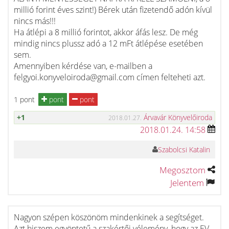
millió forint éves szint!) Bérek után fizetendő adón kívül
nincs más!!!
Ha átlépi a 8 millió forintot, akkor áfás lesz. De még
mindig nincs plussz adó a 12 mFt átlépése esetében
sem.
Amennyiben kérdése van, e-mailben a
felgyoi.konyveloiroda@gmail.com címen felteheti azt.
1 pont
pont
pont
+1
Árvavár Könyvelőiroda
2018.01.27.
2018.01.24. 14:58
Szabolcsi Katalin
Megosztom
Jelentem
Nagyon szépen köszönöm mindenkinek a segítséget.
Azt hiszem egyöntetű a szakértői vélemény, hogy az EV-