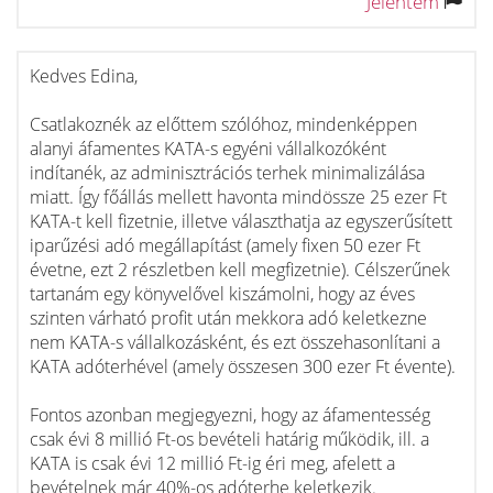
Jelentem
Kedves Edina,
Csatlakoznék az előttem szólóhoz, mindenképpen
alanyi áfamentes KATA-s egyéni vállalkozóként
indítanék, az adminisztrációs terhek minimalizálása
miatt. Így főállás mellett havonta mindössze 25 ezer Ft
KATA-t kell fizetnie, illetve választhatja az egyszerűsített
iparűzési adó megállapítást (amely fixen 50 ezer Ft
évetne, ezt 2 részletben kell megfizetnie). Célszerűnek
tartanám egy könyvelővel kiszámolni, hogy az éves
szinten várható profit után mekkora adó keletkezne
nem KATA-s vállalkozásként, és ezt összehasonlítani a
KATA adóterhével (amely összesen 300 ezer Ft évente).
Fontos azonban megjegyezni, hogy az áfamentesség
csak évi 8 millió Ft-os bevételi határig működik, ill. a
KATA is csak évi 12 millió Ft-ig éri meg, afelett a
bevételnek már 40%-os adóterhe keletkezik.