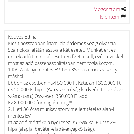
Megosztom
Jelentem
Kedves Edina!
Kicsit hosszabban írtam, de érdemes végig olvasnia.
Számokkal alátámasztva a két esetet. Munkabért és
ennek adóit mindkét esetben fizetni kell, ezért ezekkel
most az adó összehasonlításban nem foglalkozom.
1.KATA alanyi mentes EV, heti 36 órás munkaviszony
máshol:
Ebben az esetben havi 50.000 Ft Kata, ami 300.000 Ft
és 50.000 Ft hipa. (Az egyszerűség kedvéért teljes évvel
számoltam.) Összesen 350.000 Ft adó.
Ez 8.000.000 forintig éri meg!!!
2. Heti 36 órás munkaviszony mellett tételes alanyi
mentes EV:
Itt az adó mértéke a nyereség 35,39%-ka. Plussz 2%
hipa (alapja: bevétel-elábé-anyagköltség).