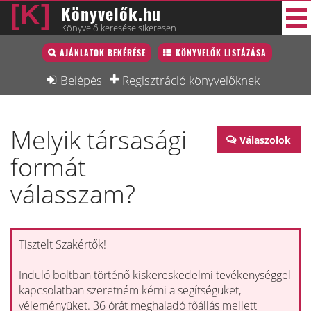
Könyvelők.hu
Könyvelő keresése sikeresen
Könyvelő lista
AJÁNLATOK BEKÉRÉSE
KÖNYVELŐK LISTÁZÁSA
33 új
Könyvelési munkák
Belépés
Regisztráció könyvelőknek
Fórum
Melyik társasági
Interjú
Válaszolok
formát
Blog
válasszam?
Állás
Képzésnaptár
Tisztelt Szakértők!
Induló boltban történő kiskereskedelmi tevékenységgel
kapcsolatban szeretném kérni a segítségüket,
véleményüket. 36 órát meghaladó főállás mellett