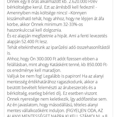
Önnek egy 8 órás alkalmazott kb. 2.620.000 Ft/év
bérköltségbe kerül. Ezt az árrésből kell fedezni! -
Amennyiben más költsége nincs! –Könnyen
kiszámolható tehát, hogy ahhoz, hogy ne lépjen át áfa
körbe, akkor Önnek minimum 32-33%-os
haszonkulccsal kell dolgoznia.
És ez alapján megfizetnie a hipát. Ami a fenti levezetés
alapján 52.400 Ft lesz.
Tehát eltekinthetünk az iparűzési adó összehasonlítástól
is.
Ahhoz, hogy Ön 300.000 Ft adót fizessen ebben a
felállásban, mint ahogy Katásként tenné, kb 850.000 Ft-
os eredménye kell maradjon.
Valljuk be nem fog! Legalább is papiron! Ha az alanyi
mentesség értékhatárához ragaszkodunk, akkor a
beütött bevételt felemészti az árubeszerzés és a
bérköltség, esetleg bérleti díj. Ez esetben viszont
Önnek nyeresége nem keletkezik, így adófizetése sem.
Az én javaslatom, hogy másodállású, tételes alanyi
mentes vállalkozóként induljon. (FIGYELJEN ODA, AZ
ALANYI MENTESSÉGET NAPRA KI KELL SZÁMOLNI, a 8