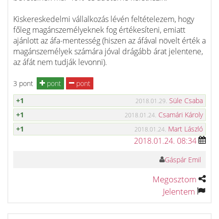
Kiskereskedelmi vállalkozás lévén feltételezem, hogy
főleg magánszemélyeknek fog értékesíteni, emiatt
ajánlott az áfa-mentesség (hiszen az áfával növelt érték a
magánszemélyek számára jóval drágább árat jelentene,
az áfát nem tudják levonni).
3 pont
pont
pont
+1
Süle Csaba
2018.01.29.
+1
Csamári Károly
2018.01.24.
+1
Mart László
2018.01.24.
2018.01.24. 08:34
Gáspár Emil
Megosztom
Jelentem