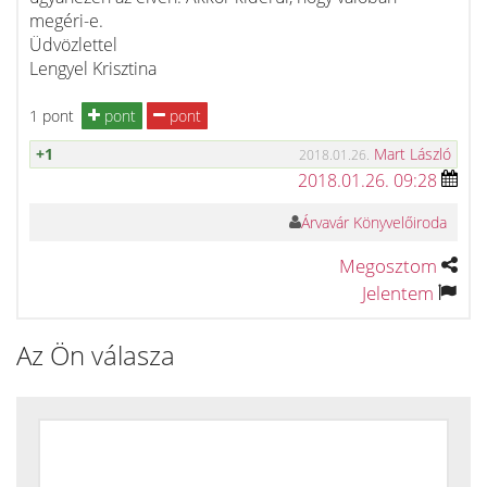
megéri-e.
Üdvözlettel
Lengyel Krisztina
1 pont
pont
pont
+1
Mart László
2018.01.26.
2018.01.26. 09:28
Árvavár Könyvelőiroda
Megosztom
Jelentem
Az Ön válasza