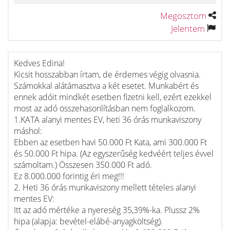
Megosztom
Jelentem
Kedves Edina!
Kicsit hosszabban írtam, de érdemes végig olvasnia.
Számokkal alátámasztva a két esetet. Munkabért és
ennek adóit mindkét esetben fizetni kell, ezért ezekkel
most az adó összehasonlításban nem foglalkozom.
1.KATA alanyi mentes EV, heti 36 órás munkaviszony
máshol:
Ebben az esetben havi 50.000 Ft Kata, ami 300.000 Ft
és 50.000 Ft hipa. (Az egyszerűség kedvéért teljes évvel
számoltam.) Összesen 350.000 Ft adó.
Ez 8.000.000 forintig éri meg!!!
2. Heti 36 órás munkaviszony mellett tételes alanyi
mentes EV:
Itt az adó mértéke a nyereség 35,39%-ka. Plussz 2%
hipa (alapja: bevétel-elábé-anyagköltség).