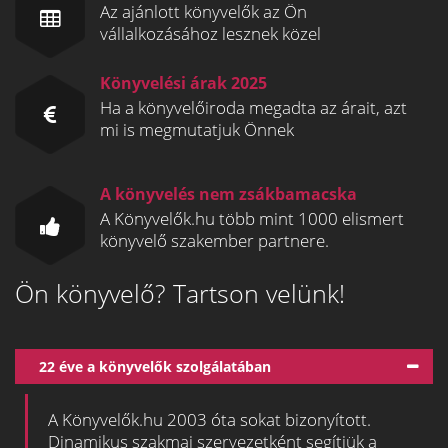
Az ajánlott könyvelők az Ön
vállalkozásához lesznek közel
Könyvelési árak 2025
Ha a könyvelőiroda megadta az árait, azt
mi is megmutatjuk Önnek
A könyvelés nem zsákbamacska
A Könyvelők.hu több mint 1000 elismert
könyvelő szakember partnere.
Ön könyvelő? Tartson velünk!
22 éve a könyvelők szolgálatában
A Könyvelők.hu 2003 óta sokat bizonyított.
Dinamikus szakmai szervezetként segítjük a