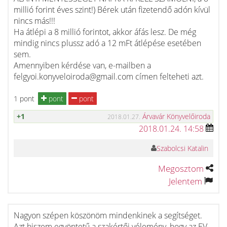
millió forint éves szint!) Bérek után fizetendő adón kívül
nincs más!!!
Ha átlépi a 8 millió forintot, akkor áfás lesz. De még
mindig nincs plussz adó a 12 mFt átlépése esetében
sem.
Amennyiben kérdése van, e-mailben a
felgyoi.konyveloiroda@gmail.com címen felteheti azt.
1 pont
pont
pont
+1
Árvavár Könyvelőiroda
2018.01.27.
2018.01.24. 14:58
Szabolcsi Katalin
Megosztom
Jelentem
Nagyon szépen köszönöm mindenkinek a segítséget.
Azt hiszem egyöntetű a szakértői vélemény, hogy az EV-