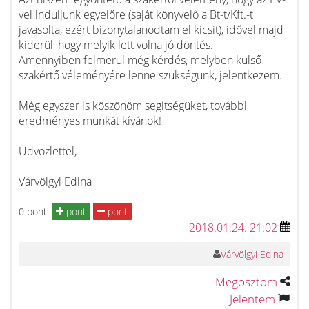
vel induljunk egyelőre (saját könyvelő a Bt-t/Kft.-t
javasolta, ezért bizonytalanodtam el kicsit), idővel majd
kiderül, hogy melyik lett volna jó döntés.
Amennyiben felmerül még kérdés, melyben külső
szakértő véleményére lenne szükségünk, jelentkezem.
Még egyszer is köszönöm segítségüket, további
eredményes munkát kívánok!
Üdvözlettel,
Várvölgyi Edina
0 pont
pont
pont
2018.01.24. 21:02
Várvölgyi Edina
Megosztom
Jelentem