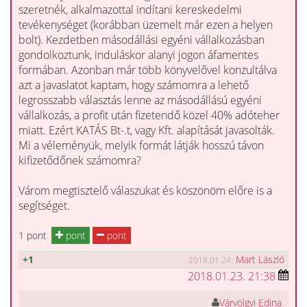
szeretnék, alkalmazottal indítani kereskedelmi
tevékenységet (korábban üzemelt már ezen a helyen
bolt). Kezdetben másodállási egyéni vállalkozásban
gondolkoztunk, induláskor alanyi jogon áfamentes
formában. Azonban már több könyvelővel konzultálva
azt a javaslatot kaptam, hogy számomra a lehető
legrosszabb választás lenne az másodállású egyéni
vállalkozás, a profit után fizetendő közel 40% adóteher
miatt. Ezért KATÁS Bt-.t, vagy Kft. alapítását javasolták.
Mi a véleményük, melyik formát látják hosszú távon
kifizetődőnek számomra?
Várom megtisztelő válaszukat és köszönöm előre is a
segítséget.
1 pont
pont
pont
+1
Mart László
2018.01.24.
2018.01.23. 21:38
Várvölgyi Edina