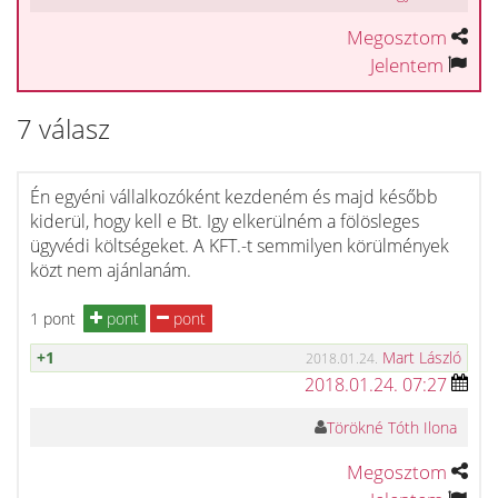
Megosztom
Jelentem
7 válasz
Én egyéni vállalkozóként kezdeném és majd később
kiderül, hogy kell e Bt. Igy elkerülném a fölösleges
ügyvédi költségeket. A KFT.-t semmilyen körülmények
közt nem ajánlanám.
1 pont
pont
pont
+1
Mart László
2018.01.24.
2018.01.24. 07:27
Törökné Tóth Ilona
Megosztom