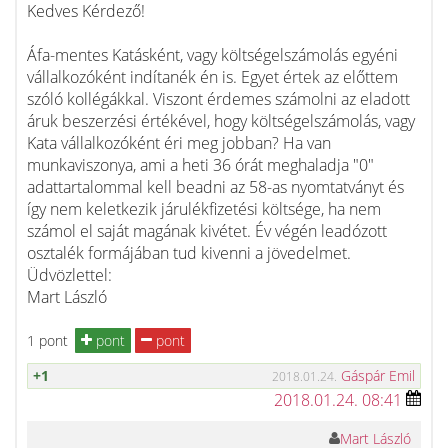
Kedves Kérdező!
Áfa-mentes Katásként, vagy költségelszámolás egyéni
vállalkozóként indítanék én is. Egyet értek az előttem
szóló kollégákkal. Viszont érdemes számolni az eladott
áruk beszerzési értékével, hogy költségelszámolás, vagy
Kata vállalkozóként éri meg jobban? Ha van
munkaviszonya, ami a heti 36 órát meghaladja "0"
adattartalommal kell beadni az 58-as nyomtatványt és
így nem keletkezik járulékfizetési költsége, ha nem
számol el saját magának kivétet. Év végén leadózott
osztalék formájában tud kivenni a jövedelmet.
Üdvözlettel:
Mart László
1 pont
pont
pont
+1
Gáspár Emil
2018.01.24.
2018.01.24. 08:41
Mart László