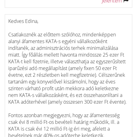
Jelentem
Kedves Edina,
Csatlakoznék az előttem szólóhoz, mindenképpen
alanyi áfamentes KATA-s egyéni vállalkozóként
indítanék, az adminisztrációs terhek minimalizálása
miatt. Így főállás mellett havonta mindössze 25 ezer Ft
KATA-t kell fizetnie, illetve választhatja az egyszerűsített
iparűzési adó megállapítást (amely fixen 50 ezer Ft
évetne, ezt 2 részletben kell megfizetnie). Célszerűnek
tartanám egy könyvelővel kiszámolni, hogy az éves
szinten várható profit után mekkora adó keletkezne
nem KATA-s vállalkozásként, és ezt összehasonlítani a
KATA adóterhével (amely összesen 300 ezer Ft évente).
Fontos azonban megjegyezni, hogy az áfamentesség
csak évi 8 millió Ft-os bevételi határig működik, ill. a
KATA is csak évi 12 millió Ft-ig éri meg, afelett a
bevételnek már 40%-os adóterhe keletkezik.