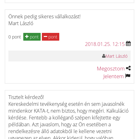
Önnek pedig sikeres vállalkozást!
Mart László
0 pont
pont
pont
2018.01.25. 12:15
Mart László
Megosztom
Jelentem
Tisztelt kérdező!
Kereskedelmi tevékenység esetén én sem javasolnék
mindenkor KATA-t, nem biztos, hogy megéri. Kalkuláció
kérdése. Fentebb a kolléganő szépen kifejtette egy
példában. Azt javaslom, hogy az Ön esetében a
rendelkezésre álló adatokból le kellene vezetni
ugyanezen az elven. Akkor kiderül, hogy valóban