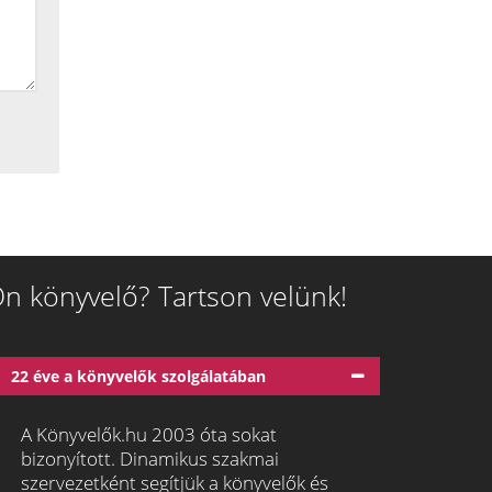
n könyvelő? Tartson velünk!
22 éve a könyvelők szolgálatában
A Könyvelők.hu 2003 óta sokat
bizonyított. Dinamikus szakmai
szervezetként segítjük a könyvelők és