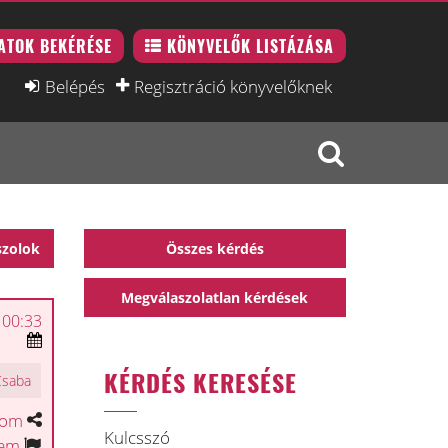
ATOK BEKÉRÉSE
KÖNYVELŐK LISTÁZÁSA
Belépés
Regisztráció könyvelőknek
szolok
Összes kérdés
Megválaszolatlan kérdések
 00:33
KÉRDÉS KERESÉSE
Csaba
tom
Kulcsszó
tem