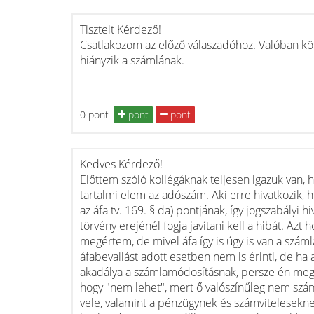
Tisztelt Kérdező!
Csatlakozom az előző válaszadóhoz. Valóban köt
hiányzik a számlának.
0 pont
pont
pont
Kedves Kérdező!
Előttem szóló kollégáknak teljesen igazuk van, 
tartalmi elem az adószám. Aki erre hivatkozik,
az áfa tv. 169. § da) pontjának, így jogszabályi 
törvény erejénél fogja javítani kell a hibát. Azt
megértem, de mivel áfa így is úgy is van a szá
áfabevallást adott esetben nem is érinti, de ha 
akadálya a számlamódosításnak, persze én megért
hogy "nem lehet", mert ő valószínűleg nem szá
vele, valamint a pénzügynek és számvitelesekne