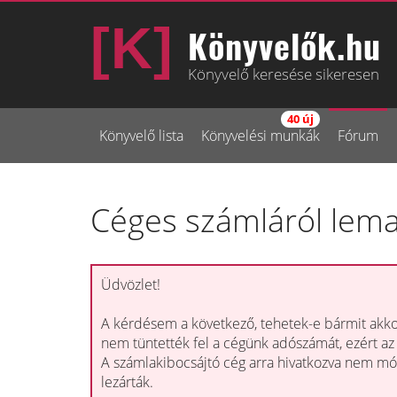
Könyvelők.hu
Könyvelő keresése sikeresen
40 új
Könyvelő lista
Könyvelési munkák
Fórum
Céges számláról lem
Üdvözlet!
A kérdésem a következő, tehetek-e bármit akko
nem tüntették fel a cégünk adószámát, ezért az 
A számlakibocsájtó cég arra hivatkozva nem mód
lezárták.