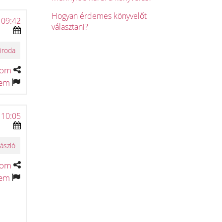
Hogyan érdemes könyvelőt
 09:42
választani?
iroda
tom
tem
 10:05
ászló
tom
tem