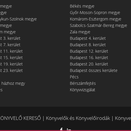
 megye
Békés megye
egye
Győr-Moson-Sopron megye
gykun-Szolnok megye
Komárom-Esztergom megye
 megye
Szabolcs-Szatmár-Bereg megye
m megye
Zala megye
 3. kerület
Budapest 4. kerület
 7. kerület
Budapest 8. kerület
 11. kerület
Budapest 12. kerület
 15. kerület
Budapest 16. kerület
 19. kerület
Budapest 20. kerület
 23. kerület
Budapest összes kerülete
Pécs
t házhoz megy
Bérszámfejtés
és
Könyvvizsgálat
ÖNYVELŐ KERESŐ | Könyvelők és Könyvelőirodák | Könyvel