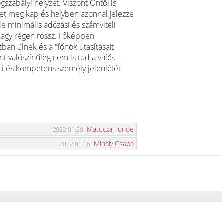
gszabályi helyzet. Viszont Öntől is
ket meg kap és helyben azonnal jelezze
ie minimális adózási és számviteli
hagy régen rossz. Főképpen
tban ülnek és a "főnök utasításait
nt valószínűleg nem is tud a valós
zni és kompetens személy jelenlétét
Matucza Tünde
2022.01.20.
Mihaly Csaba
2022.01.16.