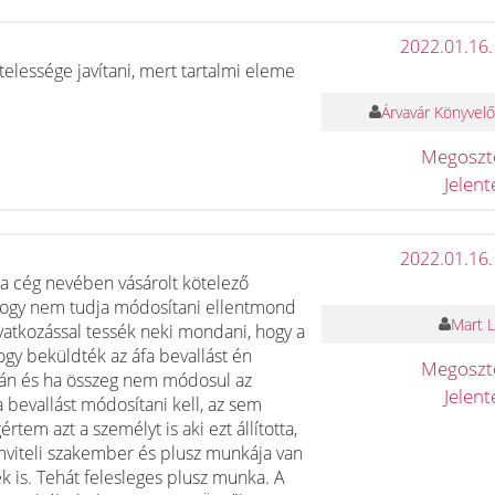
2022.01.16.
elessége javítani, mert tartalmi eleme
Árvavár Könyvelő
Megosz
Jelen
2022.01.16.
ha cég nevében vásárolt kötelező
 hogy nem tudja módosítani ellentmond
Mart L
hivatkozással tessék neki mondani, hogy a
 hogy beküldték az áfa bevallást én
Megosz
mlán és ha összeg nem módosul az
Jelen
a bevallást módosítani kell, az sem
em azt a személyt is aki ezt állította,
mviteli szakember és plusz munkája van
k is. Tehát felesleges plusz munka. A