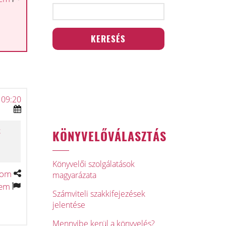
 09:20
z
KÖNYVELŐVÁLASZTÁS
Könyvelői szolgálatások
tom
magyarázata
tem
Számviteli szakkifejezések
jelentése
Mennyibe kerül a könyvelés?