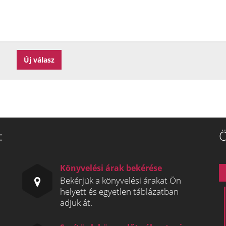
:
Ö
Könyvelési árak bekérése
Bekérjük a könyvelési árakat Ön
helyett és egyetlen táblázatban
adjuk át.