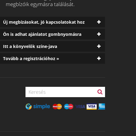
megbízóik egymásra találását.
Új megbízásokat, jó kapcsolatokat hoz
Ön is adhat ajánlatot gombnyomásra
Itt a könyvelők színe-java
Tovább a regisztrációhoz »