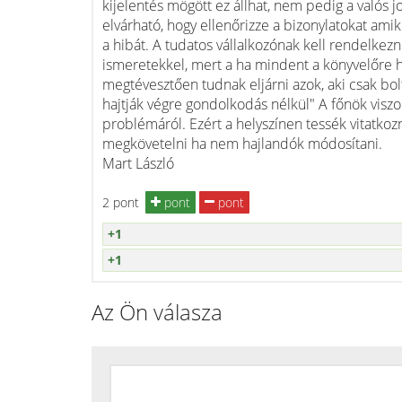
kijelentés mögött ez állhat, nem pedig a valós jo
elvárható, hogy ellenőrizze a bizonylatokat ami
a hibát. A tudatos vállalkozónak kell rendelkezn
ismeretekkel, mert a ha mindent a könyvelőre 
megtévesztően tudnak eljárni azok, aki csak bol
hajtják végre gondolkodás nélkül" A főnök viszo
problémáról. Ezért a helyszínen tessék vitatko
megkövetelni ha nem hajlandók módosítani.
Mart László
2 pont
pont
pont
+1
+1
Az Ön válasza