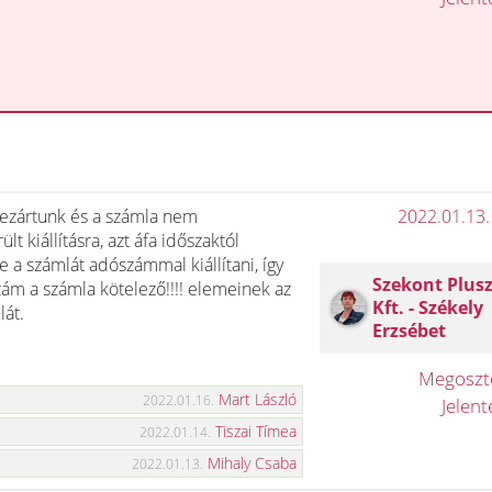
lezártunk és a számla nem
2022.01.13.
 kiállításra, azt áfa időszaktól
ge a számlát adószámmal kiállítani, így
Szekont Plus
zám a számla kötelező!!!! elemeinek az
Kft. - Székely
lát.
Erzsébet
Megosz
Mart László
2022.01.16.
Jelen
Tiszai Tímea
2022.01.14.
Mihaly Csaba
2022.01.13.