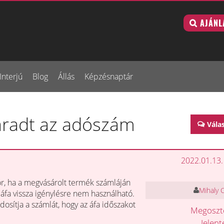
AJÁNL
Interjú
Blog
Állás
Képzésnaptár
aradt az adószám
Vála
2022.01.13.
r, ha a megvásárolt termék számláján
Mihaly 
áfa vissza igénylésre nem használható.
osítja a számlát, hogy az áfa időszakot
Megosz
Jelen