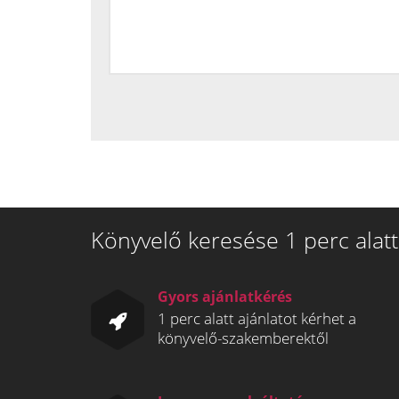
Könyvelő keresése 1 perc alatt
Gyors ajánlatkérés
1 perc alatt ajánlatot kérhet a
könyvelő-szakemberektől