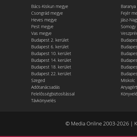
Bács-Kiskun megye
Baranya
Csongrád megye
Fejér m
Heves megye
Jász-Na
Pest megye
Somogy
Vas megye
Veszpré
Budapest 2. kerület
Budapest
Budapest 6. kerület
Budapest
Budapest 10. kerület
Budapest
Budapest 14. kerület
Budapest
Budapest 18. kerület
Budapest
Budapest 22. kerület
Budapest
Szeged
Miskolc
Adótanácsadás
Anyagér
Felelősségbiztosítással
Könyvel
Távkönyvelés
© Media Online 2003-2026 | K