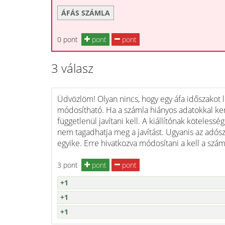
ÁFÁS SZÁMLA
0 pont
pont
pont
3 válasz
Üdvözlöm! Olyan nincs, hogy egy áfa időszakot 
módosítható. Ha a számla hiányos adatokkal került
függetlenül javítani kell. A kiállítónak kötelessé
nem tagadhatja meg a javítást. Ugyanis az adós
egyike. Erre hivatkozva módosítani a kell a szám
3 pont
pont
pont
+1
+1
+1