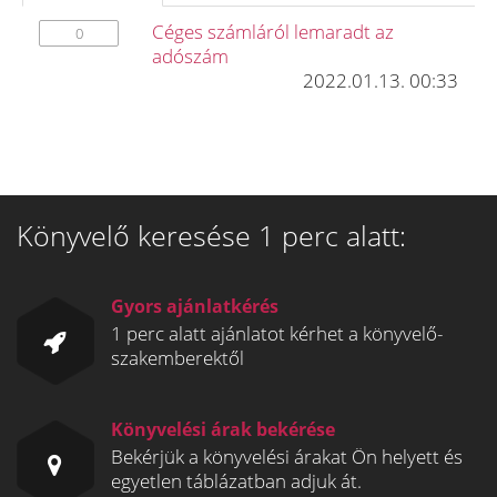
Céges számláról lemaradt az
0
adószám
2022.01.13. 00:33
Könyvelő keresése 1 perc alatt:
Gyors ajánlatkérés
1 perc alatt ajánlatot kérhet a könyvelő-
szakemberektől
Könyvelési árak bekérése
Bekérjük a könyvelési árakat Ön helyett és
egyetlen táblázatban adjuk át.