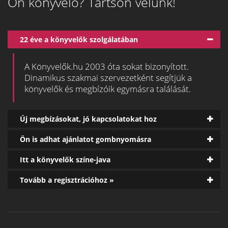
Ön könyvelő? Tartson velünk!
22 éve a könyvelők szolgálatában
A Könyvelők.hu 2003 óta sokat bizonyított.
Dinamikus szakmai szervezetként segítjük a
könyvelők és megbízóik egymásra találását.
Új megbízásokat, jó kapcsolatokat hoz
Ön is adhat ajánlatot gombnyomásra
Itt a könyvelők színe-java
Tovább a regisztrációhoz »