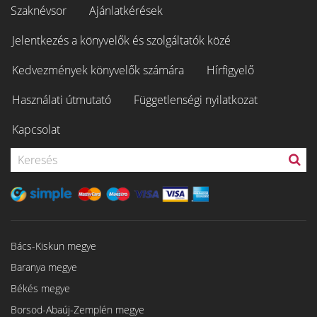
Szaknévsor
Ajánlatkérések
Jelentkezés a könyvelők és szolgáltatók közé
Kedvezmények könyvelők számára
Hírfigyelő
Használati útmutató
Függetlenségi nyilatkozat
Kapcsolat
Bács-Kiskun megye
Baranya megye
Békés megye
Borsod-Abaúj-Zemplén megye