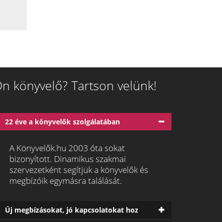
n könyvelő? Tartson velünk!
22 éve a könyvelők szolgálatában
A Könyvelők.hu 2003 óta sokat
bizonyított. Dinamikus szakmai
szervezetként segítjük a könyvelők és
megbízóik egymásra találását.
Új megbízásokat, jó kapcsolatokat hoz