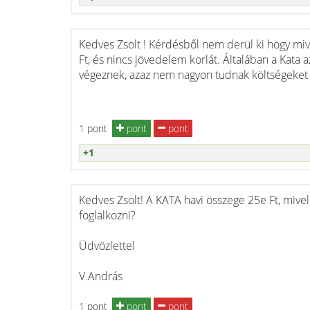
Kedves Zsolt ! Kérdésből nem derül ki hogy miv
Ft, és nincs jövedelem korlát. Általában a Kata
végeznek, azaz nem nagyon tudnak költségeket 
1 pont
pont
pont
+1
Kedves Zsolt! A KATA havi összege 25e Ft, mive
foglalkozni?
Üdvözlettel
V.András
1 pont
pont
pont