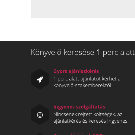
Könyvelő keresése 1 perc alatt
Gyors ajánlatkérés
1 perc alatt ajánlatot kérhet a
könyvelő-szakemberektől
Ingyenes szolgáltatás
Nincsenek rejtett költségek, az
ajánlatkérés és keresés ingyenes