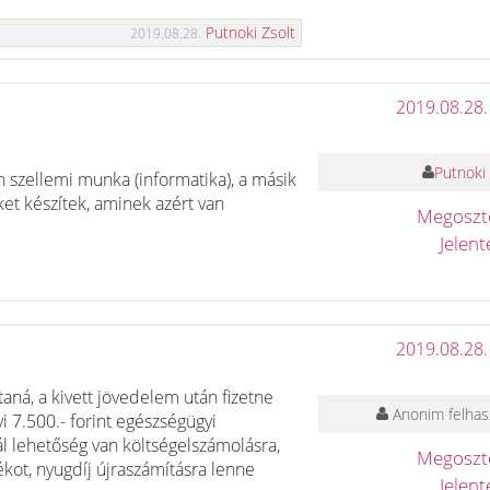
Putnoki Zsolt
2019.08.28.
2019.08.28.
Putnoki 
án szellemi munka (informatika), a másik
et készítek, aminek azért van
Megosz
Jelen
2019.08.28.
ná, a kivett jövedelem után fizetne
Anonim felhas
i 7.500.- forint egészségügyi
ál lehetőség van költségelszámolásra,
Megosz
ékot, nyugdíj újraszámításra lenne
Jelen