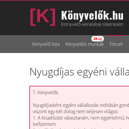
Könyvelők.hu
Könyvelő keresése sikeresen
38 új
Könyvelő lista
Könyvelési munkák
Fórum
Nyugdíjas egyéni váll
T. Könyvelők,
Nyugdíjasként egyéni vállalkozás indításán gon
viszont egy-két dolog nem teljesen világos:
1. A kisadózást választanám, nem egyértelmű, ho
befizetnem.