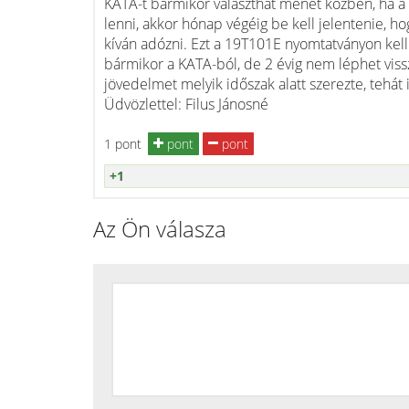
KATA-t bármikor választhat menet közben, ha a
lenni, akkor hónap végéig be kell jelentenie, h
kíván adózni. Ezt a 19T101E nyomtatványon kell 
bármikor a KATA-ból, de 2 évig nem léphet vissza
jövedelmet melyik időszak alatt szerezte, tehát 
Üdvözlettel: Filus Jánosné
1 pont
pont
pont
+1
Az Ön válasza