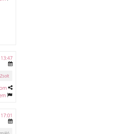
 13:47
Zsolt
tom
tem
 17:01
ználó