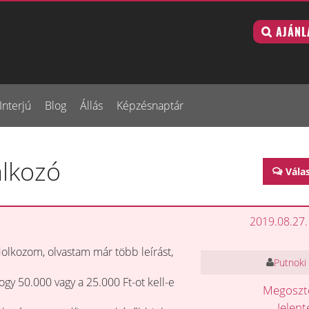
AJÁNL
Interjú
Blog
Állás
Képzésnaptár
alkozó
Vála
2019.08.27.
dolkozom, olvastam már több leírást,
Putnoki 
gy 50.000 vagy a 25.000 Ft-ot kell-e
Megosz
Jelen