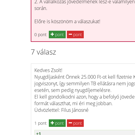
2. A vállalkozás jövedelmének lesz-e valamilye
során.
Előre is köszönöm a válaszukat!
0 pont
pont
pont
7 válasz
Kedves Zsolt!
Nyugdíjasként Önnek 25.000 Ft-ot kell fizetnie 
jogviszonyt, így semmilyen TB ellátásra nem jo
esetén, sem pedig nyugdíjemelésre.
El kell gondolkodni azon, hogy a befolyó jöved
formát választhat, mi éri meg jobban.
Üdvözlettel: Filus Jánosné
1 pont
pont
pont
+1