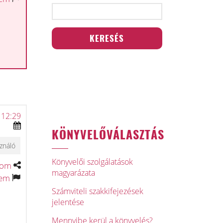
 12:29
KÖNYVELŐVÁLASZTÁS
ználó
Könyvelői szolgálatások
tom
magyarázata
tem
Számviteli szakkifejezések
jelentése
Mennyibe kerül a könyvelés?