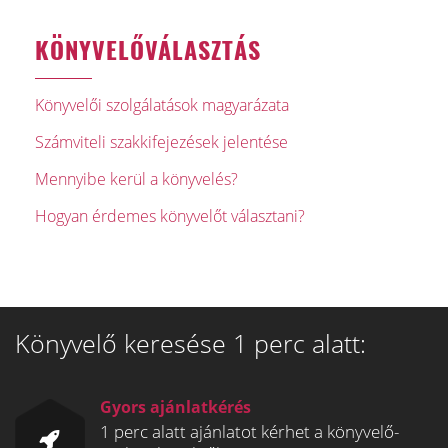
KÖNYVELŐVÁLASZTÁS
Könyvelői szolgálatások magyarázata
Számviteli szakkifejezések jelentése
Mennyibe kerül a könyvelés?
Hogyan érdemes könyvelőt választani?
Könyvelő keresése 1 perc alatt:
Gyors ajánlatkérés
1 perc alatt ajánlatot kérhet a könyvelő-