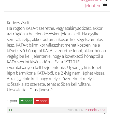
Jelentem
Kedves Zsolt!
Ha rögtön KATA-t szeretne, vagy átalányadózást, akkor
azt rögtön a bejelentkezéskor jelezni kell. Ha egyiket
sem választja, akkor automatikusan költségelszámolós
lesz. KATA-t bármikor választhat menet közben, ha a
következő hónaptól KATA-s szeretne lenni, akkor hónap
végéig be kell jelentenie, hogy a következő hónaptól a
KATA szerint kíván adózni. Ezt a 19T101E
nyomtatványon kell bejelentenie. Ugyanígy ki is lehet
lépn bármikor a KATA-ból, de 2 évig nem léphet vissza.
Arra figyelnie kell, hogy melyik jövedelmet melyik
időszak alatt szerezte, tehát időben kell váltani.
Üdvözlettel: Filus Jánosné
1 pont
pont
pont
+1
Putnoki Zsolt
2019.09.06.