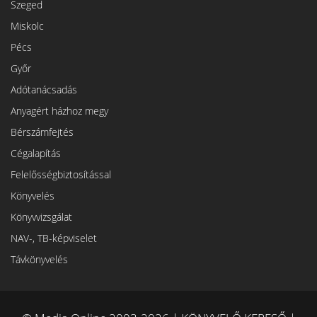
Szeged
Miskolc
Pécs
Győr
Adótanácsadás
Anyagért házhoz megy
Bérszámfejtés
Cégalapítás
Felelősségbiztosítással
Könyvelés
Könyvvizsgálat
NAV-, TB-képviselet
Távkönyvelés