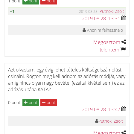
1 pont
pont
pont
+1
Putnoki Zsolt
2019.08.28.
2019.08.28. 13:31
Anonim felhasználó
Megosztom
Jelentem
Azt olvastam, egy évig lehet tételes költségelszámolást
csinálni. Rögtön meg kell adnom az adózás módját, vagy
amíg nincs olyan nagy bevétel (ezáltal kivétel sem) ez az
adózás, utána KATA?
0 pont
pont
pont
2019.08.28. 13:47
Putnoki Zsolt
Megosztom