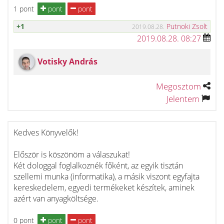
1 pont
pont
pont
+1
Putnoki Zsolt
2019.08.28.
2019.08.28. 08:27
Votisky András
Megosztom
Jelentem
Kedves Könyvelők!
Először is köszönöm a válaszukat!
Két dologgal foglalkoznék főként, az egyik tisztán
szellemi munka (informatika), a másik viszont egyfajta
kereskedelem, egyedi termékeket készítek, aminek
azért van anyagköltsége.
0 pont
pont
pont