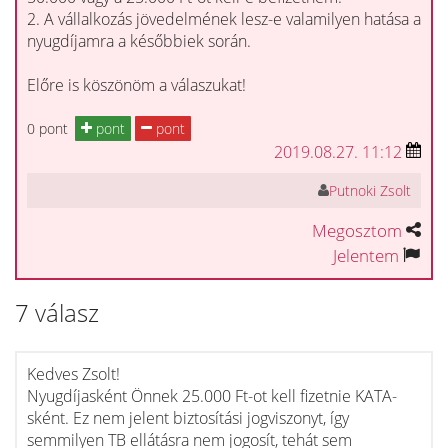
2. A vállalkozás jövedelmének lesz-e valamilyen hatása a
nyugdíjamra a későbbiek során.
Előre is köszönöm a válaszukat!
0 pont
pont
pont
2019.08.27. 11:12
Putnoki Zsolt
Megosztom
Jelentem
7 válasz
Kedves Zsolt!
Nyugdíjasként Önnek 25.000 Ft-ot kell fizetnie KATA-
sként. Ez nem jelent biztosítási jogviszonyt, így
semmilyen TB ellátásra nem jogosít, tehát sem