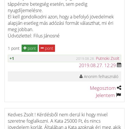
táppénzre betegség esetén, sem pedig
nyugdíjemelésre.
El kell gondolkodni azon, hogy a befolyó jövedelmek
alapján esetleg más adózási formát választhat, mi éri
meg jobban.
Üdvözlettel: Filus Jánosné
1 pont
pont
pont
+1
Putnoki Zsolt
2019.08.28.
2019.08.27. 12:29
Anonim felhasználó
Megosztom
Jelentem
Kedves Zsolt ! Kérdésből nem derül ki hogy mivel
szeretne foglalkozni. A Kata 25000 Ft, és nincs
jövedelem korlát. Általában a Kata azoknak éri meg, akik