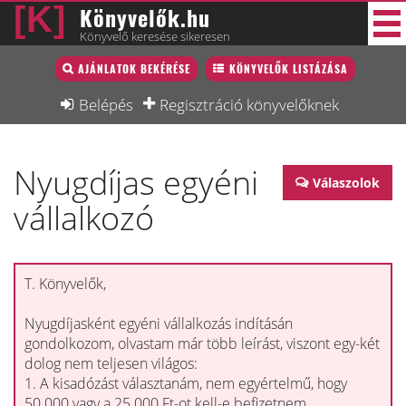
Könyvelők.hu
Könyvelő keresése sikeresen
Könyvelő lista
AJÁNLATOK BEKÉRÉSE
KÖNYVELŐK LISTÁZÁSA
39 új
Könyvelési munkák
Belépés
Regisztráció könyvelőknek
Fórum
Nyugdíjas egyéni
Interjú
Válaszolok
vállalkozó
Blog
Állás
Képzésnaptár
T. Könyvelők,
Nyugdíjasként egyéni vállalkozás indításán
gondolkozom, olvastam már több leírást, viszont egy-két
dolog nem teljesen világos:
1. A kisadózást választanám, nem egyértelmű, hogy
50.000 vagy a 25.000 Ft-ot kell-e befizetnem.