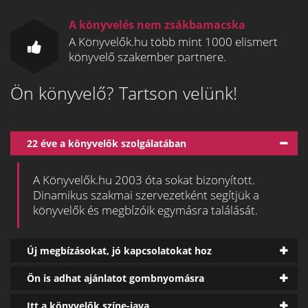
A könyvelés nem zsákbamacska
A Könyvelők.hu több mint 1000 elismert
könyvelő szakember partnere.
Ön könyvelő? Tartson velünk!
22 éve a könyvelők szolgálatában
A Könyvelők.hu 2003 óta sokat bizonyított.
Dinamikus szakmai szervezetként segítjük a
könyvelők és megbízóik egymásra találását.
Új megbízásokat, jó kapcsolatokat hoz
Ön is adhat ajánlatot gombnyomásra
Itt a könyvelők színe-java