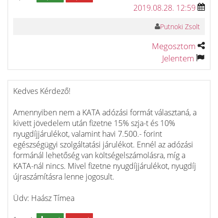
2019.08.28. 12:59
Putnoki Zsolt
Megosztom
Jelentem
Kedves Kérdező!
Amennyiben nem a KATA adózási formát választaná, a
kivett jövedelem után fizetne 15% szja-t és 10%
nyugdíjjárulékot, valamint havi 7.500.- forint
egészségügyi szolgáltatási járulékot. Ennél az adózási
formánál lehetőség van költségelszámolásra, míg a
KATA-nál nincs. Mivel fizetne nyugdíjjárulékot, nyugdíj
újraszámításra lenne jogosult.
Üdv: Haász Tímea