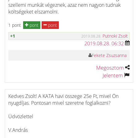
szellemi munkát végeznek, azaz nem nagyon tudnak
költségeket elszamolni.
1 pont
pont
pont
+1
Putnoki Zsolt
2019.08.28.
2019.08.28. 06:32
Fekete Zsuzsanna
Megosztom
Jelentem
Kedves Zsolt! A KATA havi összege 25e Ft, mivel Ön
nyugdíjas. Pontosan mivel szeretne foglalkozni?
Üdvözlettel
V.András