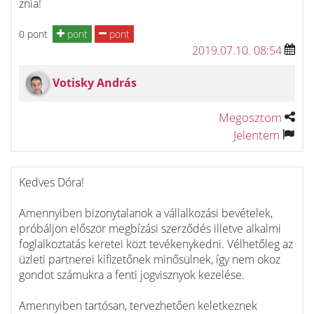
znia!
0 pont
pont
pont
2019.07.10. 08:54
Votisky András
Megosztom
Jelentem
Kedves Dóra!
Amennyiben bizonytalanok a vállalkozási bevételek,
próbáljon először megbízási szerződés illetve alkalmi
foglalkoztatás keretei közt tevékenykedni. Vélhetőleg az
üzleti partnerei kifizetőnek minősülnek, így nem okoz
gondot számukra a fenti jogvisznyok kezelése.
Amennyiben tartósan, tervezhetően keletkeznek