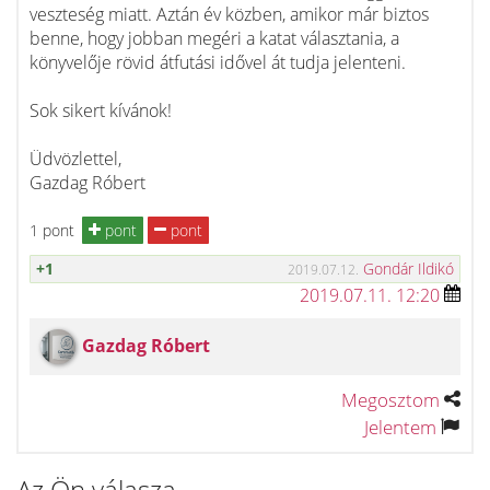
veszteség miatt. Aztán év közben, amikor már biztos
benne, hogy jobban megéri a katat választania, a
könyvelője rövid átfutási idővel át tudja jelenteni.
Sok sikert kívánok!
Üdvözlettel,
Gazdag Róbert
1 pont
pont
pont
+1
Gondár Ildikó
2019.07.12.
2019.07.11. 12:20
Gazdag Róbert
Megosztom
Jelentem
Az Ön válasza