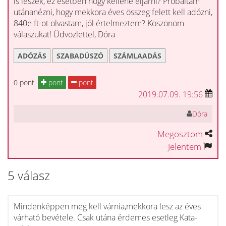
is leszek, ez esetben hogy kellene eljárni? Próbáltam
utánanézni, hogy mekkora éves összeg felett kell adózni,
840e ft-ot olvastam, jól értelmeztem? Köszönöm
válaszukat! Üdvözlettel, Dóra
ADÓZÁS
SZABADÚSZÓ
SZÁMLAADÁS
0 pont
pont
pont
2019.07.09. 19:56
Dóra
Megosztom
Jelentem
5 válasz
Mindenképpen meg kell várnia,mekkora lesz az éves
várható bevétele. Csak utána érdemes esetleg Kata-