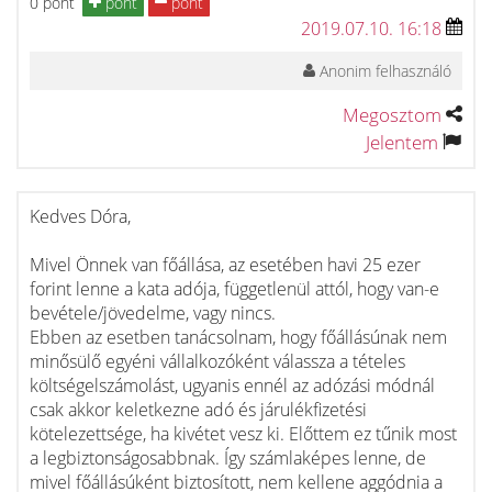
0 pont
pont
pont
2019.07.10. 16:18
Anonim felhasználó
Megosztom
Jelentem
Kedves Dóra,
Mivel Önnek van főállása, az esetében havi 25 ezer
forint lenne a kata adója, függetlenül attól, hogy van-e
bevétele/jövedelme, vagy nincs.
Ebben az esetben tanácsolnam, hogy főállásúnak nem
minősülő egyéni vállalkozóként válassza a tételes
költségelszámolást, ugyanis ennél az adózási módnál
csak akkor keletkezne adó és járulékfizetési
kötelezettsége, ha kivétet vesz ki. Előttem ez tűnik most
a legbiztonságosabbnak. Így számlaképes lenne, de
mivel főállásúként biztosított, nem kellene aggódnia a