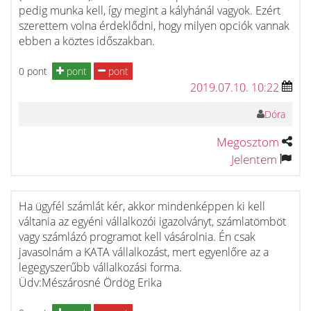
pedig munka kell, így megint a kályhánál vagyok. Ezért
szerettem volna érdeklődni, hogy milyen opciók vannak
ebben a köztes időszakban.
0 pont
pont
pont
2019.07.10. 10:22
Dóra
Megosztom
Jelentem
Ha ügyfél számlát kér, akkor mindenképpen ki kell
váltania az egyéni vállalkozói igazolványt, számlatömböt
vagy számlázó programot kell vásárolnia. Én csak
javasolnám a KATA vállalkozást, mert egyenlőre az a
legegyszerűbb vállalkozási forma.
Üdv:Mészárosné Ördög Erika