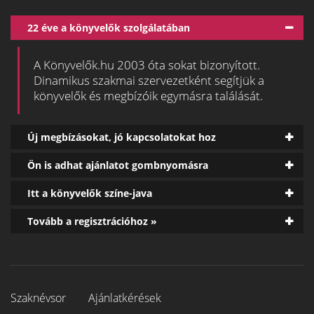
22 éve a könyvelők szolgálatában
A Könyvelők.hu 2003 óta sokat bizonyított.
Dinamikus szakmai szervezetként segítjük a
könyvelők és megbízóik egymásra találását.
Új megbízásokat, jó kapcsolatokat hoz
Ön is adhat ajánlatot gombnyomásra
Itt a könyvelők színe-java
Tovább a regisztrációhoz »
Szaknévsor
Ajánlatkérések