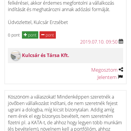
felkérései, akkor érdemes megfontolni a vállalkozás
indítását és meghatározni annak adózási formáját.
Üdvözlettel, Kulcsár Erzsébet
0 pont
pont
pont
2019.07.10. 09:50
Kulcsár és Társa Kft.
Megosztom
Jelentem
Köszönöm a válaszokat! Mindenképpen szeretnék a
jövőben vállalkozást indítani, de nem szeretnék fejest
ugrani a dologba, míg kicsit bizonytalan. Addig amíg
nem érek el egy bizonyos bevételt, nem szeretném
fizetni pl. a KATA-t, de ahhoz hogy legyen több munkám
(és bevételem), növelnem kell a portfólióm, ahhoz