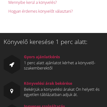
Mennyibe kerül a könyvelés?
Hogyan érdemes könyvelőt választani?
Könyvelő keresése 1 perc alatt:
Gyors ajánlatkérés
1 perc alatt ajánlatot kérhet a könyvelő-
szakemberektől
Könyvelési árak bekérése
Bekérjük a könyvelési árakat Ön helyett és
egyetlen táblázatban adjuk át.
Ingyenes szolgáltatás