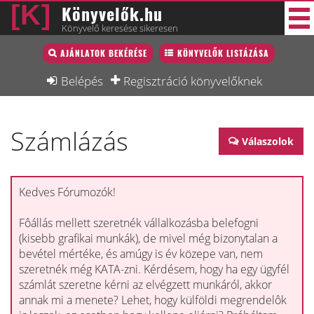
Könyvelők.hu
Könyvelő keresése sikeresen
Könyvelő lista
AJÁNLATOK BEKÉRÉSE
KÖNYVELŐK LISTÁZÁSA
39 új
Könyvelési munkák
Belépés
Regisztráció könyvelőknek
Fórum
Számlázás
Interjú
Válaszolok
Blog
Állás
Kedves Fórumozók!
Képzésnaptár
Fôállás mellett szeretnék vállalkozásba belefogni
(kisebb grafikai munkák), de mivel még bizonytalan a
bevétel mértéke, és amúgy is év közepe van, nem
szeretnék még KATA-zni. Kérdésem, hogy ha egy ügyfél
számlát szeretne kérni az elvégzett munkáról, akkor
annak mi a menete? Lehet, hogy külföldi megrendelôk