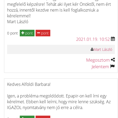
megfelelő képzésre! Tehát aki ilyet kér Önöktől, nem ért
hozzá, innentől kezdve nem is kell foglalkozniuk a
kérelemmel!
Mart László
0 pont
pont
pont
2021.01.19. 10:52
Mart László
Megosztom
Jelentem
Kedves Alföldi Barbara!
Igen, a probléma megoldódott. Epapir-on kell írni egy
kérelmet. Ebben kell leírni, hogy mire lenne szükség. Az
IGAZOL nyomtatvány nem jó erre a célra.