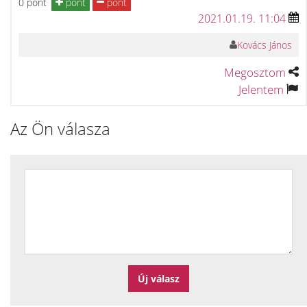
0 pont
pont
pont
2021.01.19. 11:04
Kovács János
Megosztom
Jelentem
Az Ön válasza