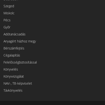
Szeged
Miskolc
Pécs
Győr
Adótanácsadás
Anyagért házhoz megy
Bérszámfejtés
Cégalapítás
Felelősségbiztosítással
Könyvelés
Könyvvizsgálat
NAV-, TB-képviselet
Távkönyvelés