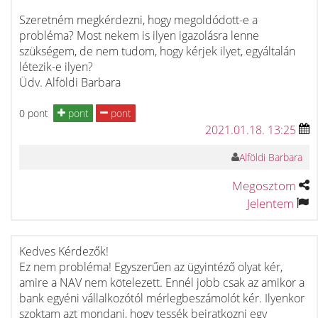
Szeretném megkérdezni, hogy megoldódott-e a
probléma? Most nekem is ilyen igazolásra lenne
szükségem, de nem tudom, hogy kérjek ilyet, egyáltalán
létezik-e ilyen?
Üdv. Alföldi Barbara
0 pont
pont
pont
2021.01.18. 13:25
Alföldi Barbara
Megosztom
Jelentem
Kedves Kérdezők!
Ez nem probléma! Egyszerűen az ügyintéző olyat kér,
amire a NAV nem kötelezett. Ennél jobb csak az amikor a
bank egyéni vállalkozótól mérlegbeszámolót kér. Ilyenkor
szoktam azt mondani, hogy tessék beiratkozni egy