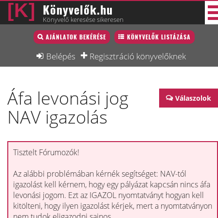
Könyvelők.hu
Könyvelő keresése sikeresen
Könyvelő lista
AJÁNLATOK BEKÉRÉSE
KÖNYVELŐK LISTÁZÁSA
33 új
Könyvelési munkák
Belépés
Regisztráció könyvelőknek
Fórum
Áfa levonási jog
Interjú
Válaszolok
NAV igazolás
Blog
Állás
Képzésnaptár
Tisztelt Fórumozók!
Az alábbi problémában kérnék segítséget: NAV-tól
igazolást kell kérnem, hogy egy pályázat kapcsán nincs áfa
levonási jogom. Ezt az IGAZOL nyomtatványt hogyan kell
kitölteni, hogy ilyen igazolást kérjek, mert a nyomtatványon
nem tudok eligazodni sajnos.