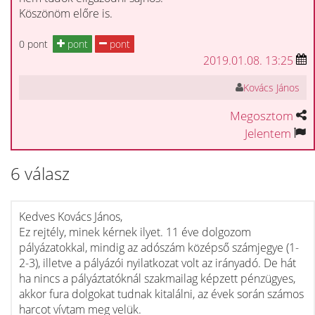
Köszönöm előre is.
0 pont
pont
pont
2019.01.08. 13:25
Kovács János
Megosztom
Jelentem
6 válasz
Kedves Kovács János,
Ez rejtély, minek kérnek ilyet. 11 éve dolgozom
pályázatokkal, mindig az adószám középső számjegye (1-
2-3), illetve a pályázói nyilatkozat volt az irányadó. De hát
ha nincs a pályáztatóknál szakmailag képzett pénzügyes,
akkor fura dolgokat tudnak kitalálni, az évek során számos
harcot vívtam meg velük.