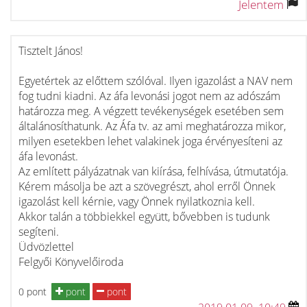
Jelentem
Tisztelt János!
Egyetértek az előttem szólóval. Ilyen igazolást a NAV nem
fog tudni kiadni. Az áfa levonási jogot nem az adószám
határozza meg. A végzett tevékenységek esetében sem
általánosíthatunk. Az Áfa tv. az ami meghatározza mikor,
milyen esetekben lehet valakinek joga érvényesíteni az
áfa levonást.
Az említett pályázatnak van kiírása, felhívása, útmutatója.
Kérem másolja be azt a szövegrészt, ahol erről Önnek
igazolást kell kérnie, vagy Önnek nyilatkoznia kell.
Akkor talán a többiekkel együtt, bővebben is tudunk
segíteni.
Üdvözlettel
Felgyői Könyvelőiroda
0 pont
pont
pont