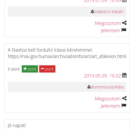
2019.01.09. 10:49
Szabolcsi Katalin
Megosztom
Jelentem
A Navhoz kell fordulni írásos kérelemmel.
https://nav.gov.hu/nav/archiv/adoinfo/art/art_afalevon.html
0 pont
pont
pont
2019.05.09. 16:02
Bornemissza Klára
Megosztom
Jelentem
Jó napot!