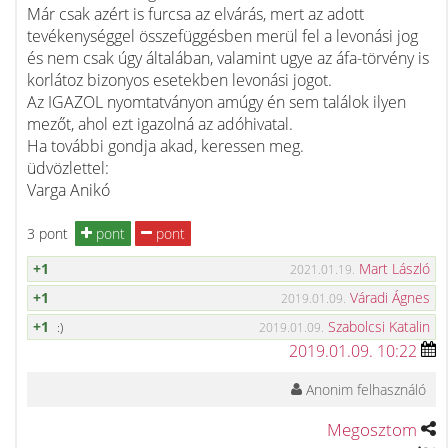
Már csak azért is furcsa az elvárás, mert az adott
tevékenységgel összefüggésben merül fel a levonási jog
és nem csak úgy általában, valamint ugye az áfa-törvény is
korlátoz bizonyos esetekben levonási jogot.
Az IGAZOL nyomtatványon amúgy én sem találok ilyen
mezőt, ahol ezt igazolná az adóhivatal.
Ha további gondja akad, keressen meg.
üdvözlettel:
Varga Anikó
3 pont
pont
pont
+1
Mart László
2021.01.19.
+1
Váradi Ágnes
2019.01.09.
+1
Szabolcsi Katalin
:)
2019.01.09.
2019.01.09. 10:22
Anonim felhasználó
Megosztom