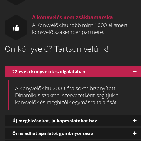
A könyvelés nem zsákbamacska
A Könyvelők.hu több mint 1000 elismert
könyvelő szakember partnere.
Ön könyvelő? Tartson velünk!
22 éve a könyvelők szolgálatában
A Könyvelők.hu 2003 óta sokat bizonyított.
Dinamikus szakmai szervezetként segítjük a
könyvelők és megbízóik egymásra találását.
Új megbízásokat, jó kapcsolatokat hoz
Ön is adhat ajánlatot gombnyomásra