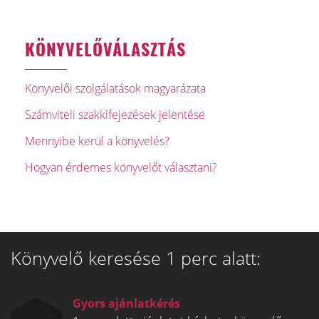
KÖNYVELŐVÁLASZTÁS
Könyvelői szolgálatások magyarázata
Számviteli szakkifejezések jelentése
Mennyibe kerül a könyvelés?
Hogyan érdemes könyvelőt választani?
Könyvelő keresése 1 perc alatt:
Gyors ajánlatkérés