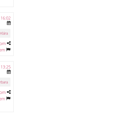
 16:02
Klára
tom
tem
 13:25
arbara
tom
tem