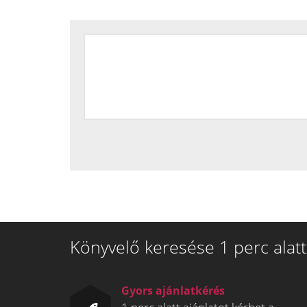
Könyvelő keresése 1 perc alatt
Gyors ajánlatkérés