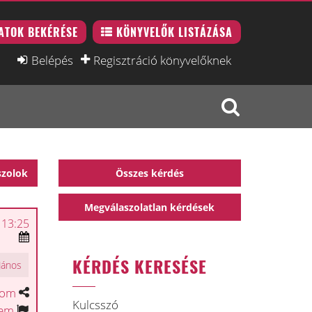
ATOK BEKÉRÉSE
KÖNYVELŐK LISTÁZÁSA
Belépés
Regisztráció könyvelőknek
szolok
Összes kérdés
Megválaszolatlan kérdések
 13:25
KÉRDÉS KERESÉSE
János
tom
Kulcsszó
tem