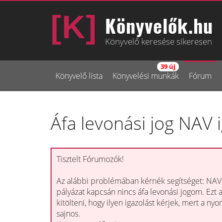
Könyvelők.hu
Könyvelő keresése sikeresen
39 új
Könyvelő lista
Könyvelési munkák
Fórum
Áfa levonási jog NAV 
Tisztelt Fórumozók!
Az alábbi problémában kérnék segítséget: NAV-t
pályázat kapcsán nincs áfa levonási jogom. Ezt
kitölteni, hogy ilyen igazolást kérjek, mert a 
sajnos.