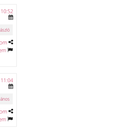
 10:52
ászló
tom
tem
 11:04
János
tom
tem