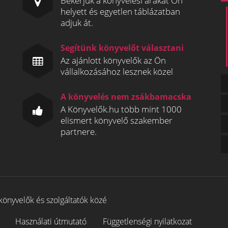
Bekérjük a könyvelési árakat Ön
helyett és egyetlen táblázatban
adjuk át.
Segítünk könyvelőt választani
Az ajánlott könyvelők az Ön
vállalkozásához lesznek közel
A könyvelés nem zsákbamacska
A Könyvelők.hu több mint 1000
elismert könyvelő szakember
partnere.
könyvelők és szolgáltatók közé
Használati útmutató
Függetlenségi nyilatkozat