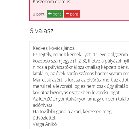
Köszönöm előre is.
0 pont
pont
pont
6 válasz
Kedves Kovács János,
Ez rejtély, minek kérnek ilyet. 11 éve dolgozo
középső számjegye (1-2-3), illetve a pályázói nyi
nincs a pályáztatóknál szakmailag képzett pénz
kitalálni, az évek során számos harcot vívtam m
Már csak azért is furcsa az elvárás, mert az ad
merül fel a levonási jog és nem csak úgy általáb
korlátoz bizonyos esetekben levonási jogot.
Az IGAZOL nyomtatványon amúgy én sem találok 
adóhivatal.
Ha további gondja akad, keressen meg.
üdvözlettel:
Varga Anikó