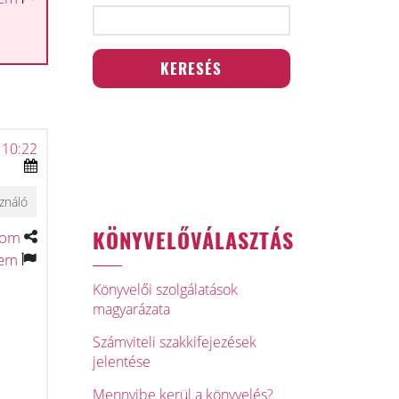
 10:22
ználó
KÖNYVELŐVÁLASZTÁS
tom
tem
Könyvelői szolgálatások
magyarázata
Számviteli szakkifejezések
jelentése
Mennyibe kerül a könyvelés?