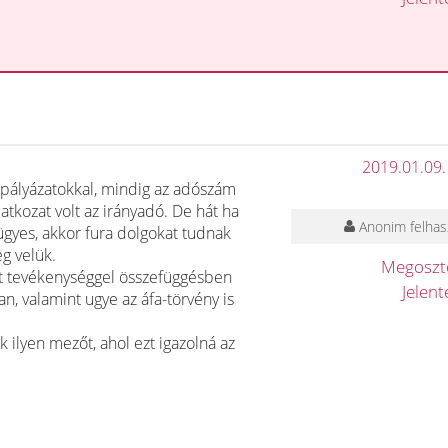
2019.01.09.
m pályázatokkal, mindig az adószám
latkozat volt az irányadó. De hát ha
Anonim felhas
ügyes, akkor fura dolgokat tudnak
eg velük.
Megosz
ott tevékenységgel összefüggésben
Jelen
an, valamint ugye az áfa-törvény is
ilyen mezőt, ahol ezt igazolná az