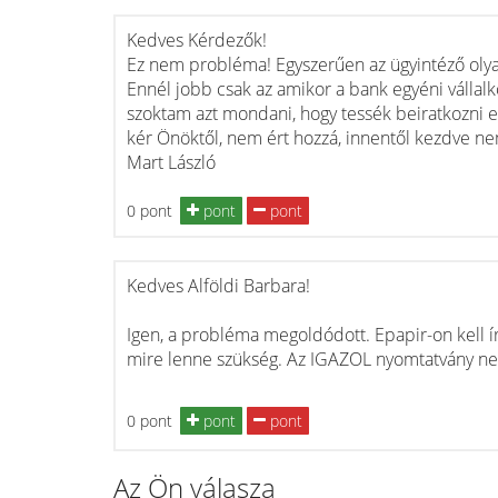
Kedves Kérdezők!
Ez nem probléma! Egyszerűen az ügyintéző olya
Ennél jobb csak az amikor a bank egyéni vállal
szoktam azt mondani, hogy tessék beiratkozni e
kér Önöktől, nem ért hozzá, innentől kezdve ne
Mart László
0 pont
pont
pont
Kedves Alföldi Barbara!
Igen, a probléma megoldódott. Epapir-on kell ír
mire lenne szükség. Az IGAZOL nyomtatvány nem
0 pont
pont
pont
Az Ön válasza