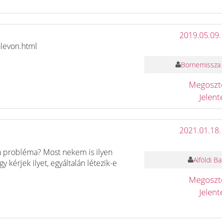
2019.05.09.
alevon.html
Bornemissza 
Megosz
Jelen
2021.01.18.
 probléma? Most nekem is ilyen
Alföldi B
kérjek ilyet, egyáltalán létezik-e
Megosz
Jelen