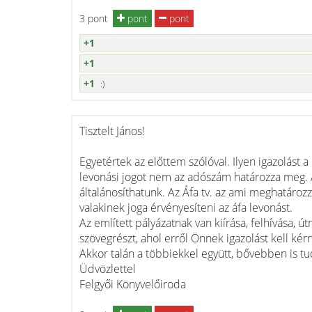
3 pont
pont
pont
+1
+1
+1
:)
Tisztelt János!
Egyetértek az előttem szólóval. Ilyen igazolást 
levonási jogot nem az adószám határozza meg.
általánosíthatunk. Az Áfa tv. az ami meghatároz
valakinek joga érvényesíteni az áfa levonást.
Az említett pályázatnak van kiírása, felhívása, 
szövegrészt, ahol erről Önnek igazolást kell kérn
Akkor talán a többiekkel együtt, bővebben is tu
Üdvözlettel
Felgyői Könyvelőiroda