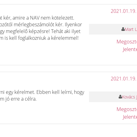
2021.01.19.
t kér, amire a NAV nem kötelezett.
kozótól mérlegbeszámolót kér. Ilyenkor
Mart L
gy megfelelő képzésre! Tehát aki ilyet
m is kell foglalkozniuk a kérelemmel!
Megosz
Jelen
2021.01.19.
ni egy kérelmet. Ebben kell leírni, hogy
Kovács 
 jó erre a célra.
Megosz
Jelen