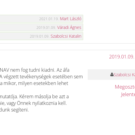
Mart László
2021.01.19.
Váradi Ágnes
2019.01.09.
Szabolcsi Katalin
2019.01.09.
2019.01.09.
a NAV nem fog tudni kiadni. Az áfa
Szabolcsi K
 A végzett tevékenységek esetében sem
za mikor, milyen esetekben lehet
Megosz
Jelen
útmutatója. Kérem másolja be azt a
ie, vagy Önnek nyilatkoznia kell.
dunk segíteni.