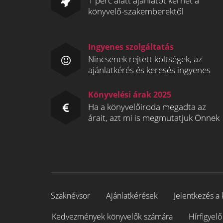
1 perc alatt ajánlatot kérhet a
könyvelő-szakemberektől
Ingyenes szolgáltatás
Nincsenek rejtett költségek, az
ajánlatkérés és keresés ingyenes
Könyvelési árak 2025
Ha a könyvelőiroda megadta az
árait, azt mi is megmutatjuk Önnek
Szaknévsor
Ajánlatkérések
Jelentkezés a 
Kedvezmények könyvelők számára
Hírfigyelő