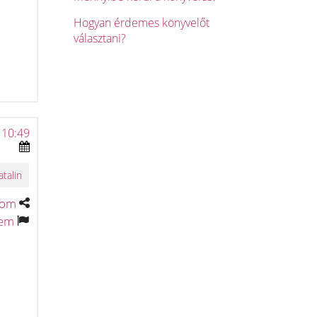
Hogyan érdemes könyvelőt
választani?
 10:49
atalin
tom
tem