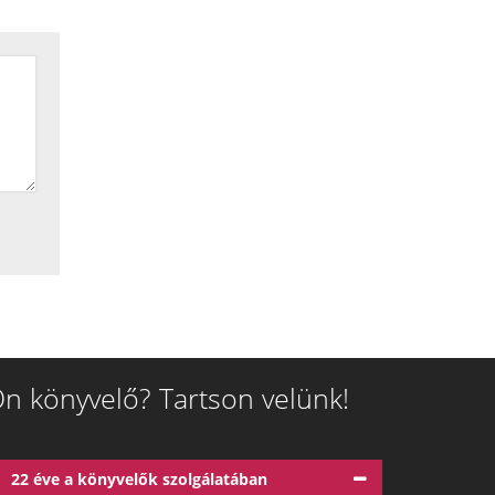
n könyvelő? Tartson velünk!
22 éve a könyvelők szolgálatában