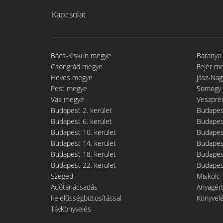
Kapcsolat
Bács-Kiskun megye
Baranya
Csongrád megye
Fejér m
Heves megye
Jász-Na
Pest megye
Somogy
Vas megye
Veszpré
Budapest 2. kerület
Budapest
Budapest 6. kerület
Budapest
Budapest 10. kerület
Budapest
Budapest 14. kerület
Budapest
Budapest 18. kerület
Budapest
Budapest 22. kerület
Budapest
Szeged
Miskolc
Adótanácsadás
Anyagér
Felelősségbiztosítással
Könyvel
Távkönyvelés