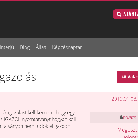
AJÁNL
Interjú
Blog
Állás
Képzésnaptár
igazolás
Vála
2019.01.08.
ól igazolást kell kérnem, hogy egy
Kovács 
 az IGAZOL nyomtatványt hogyan kell
nyomtatványon nem tudok eligazodni
Megosz
Jelen