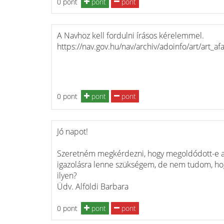
0 pont
pont
pont
A Navhoz kell fordulni írásos kérelemmel.
https://nav.gov.hu/nav/archiv/adoinfo/art/art_af
0 pont
pont
pont
Jó napot!
Szeretném megkérdezni, hogy megoldódott-e a
igazolásra lenne szükségem, de nem tudom, hogy 
ilyen?
Üdv. Alföldi Barbara
0 pont
pont
pont