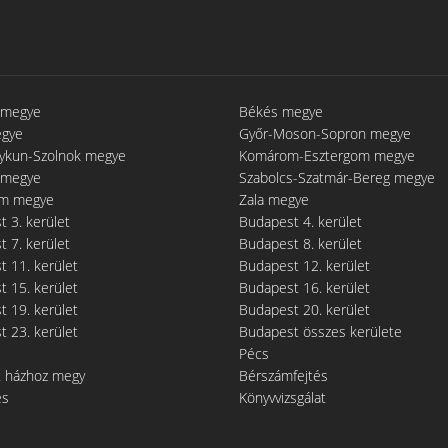
 megye
Békés megye
egye
Győr-Moson-Sopron megye
gykun-Szolnok megye
Komárom-Esztergom megye
 megye
Szabolcs-Szatmár-Bereg megye
m megye
Zala megye
 3. kerület
Budapest 4. kerület
 7. kerület
Budapest 8. kerület
 11. kerület
Budapest 12. kerület
 15. kerület
Budapest 16. kerület
 19. kerület
Budapest 20. kerület
 23. kerület
Budapest összes kerülete
Pécs
t házhoz megy
Bérszámfejtés
és
Könyvvizsgálat