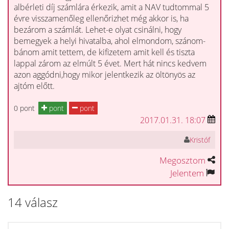
albérleti díj számlára érkezik, amit a NAV tudtommal 5
évre visszamenőleg ellenőrizhet még akkor is, ha
bezárom a számlát. Lehet-e olyat csinálni, hogy
bemegyek a helyi hivatalba, ahol elmondom, szánom-
bánom amit tettem, de kifizetem amit kell és tiszta
lappal zárom az elmúlt 5 évet. Mert hát nincs kedvem
azon aggódni,hogy mikor jelentkezik az öltönyös az
ajtóm előtt.
0 pont
pont
pont
2017.01.31. 18:07
Kristóf
Megosztom
Jelentem
14 válasz