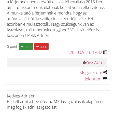
a férjemnek nem készült el az adóbevallása 2015-ben
amit az akkori munkáltatónak kellett volna elkészítenie.
A munkáltató a férjemnek elmondta, hogy az
adóbevallást ők készítik, nincs teendője vele. Ezt
azonban elmulasztották. Nagy szükségünk van az
igazolásra, mit tehetünk ezügyben? Válaszát előre is
köszönöm! Pekk Adrien
0 pont
pont
pont
2020.09.23. 19:42
Pekk Adrien
Megosztom
Jelentem
Kedves Adrienn!
Be kell adni a bevallást az M30as igazolások alapján és
meg fogják adni az igazolást.