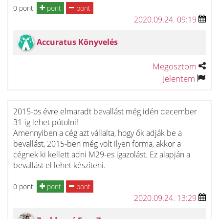
0 pont
pont
pont
2020.09.24. 09:19
Accuratus Könyvelés
Megosztom
Jelentem
2015-ös évre elmaradt bevallást még idén december
31-ig lehet pótolni!
Amennyiben a cég azt vállalta, hogy ők adják be a
bevallást, 2015-ben még volt ilyen forma, akkor a
cégnek ki kellett adni M29-es igazolást. Ez alapján a
bevallást el lehet készíteni.
0 pont
pont
pont
2020.09.24. 13:29