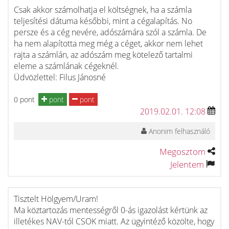
Csak akkor számolhatja el költségnek, ha a számla
teljesítési dátuma későbbi, mint a cégalapítás. No
persze és a cég nevére, adószámára szól a számla. De
ha nem alapította meg még a céget, akkor nem lehet
rajta a számlán, az adószám meg kötelező tartalmi
eleme a számlának cégeknél.
Üdvözlettel: Filus Jánosné
0 pont
pont
pont
2019.02.01. 12:08
Anonim felhasználó
Megosztom
Jelentem
Tisztelt Hölgyem/Uram!
Ma köztartozás mentességről 0-ás igazolást kértünk az
illetékes NAV-tól CSOK miatt. Az ügyintéző közölte, hogy