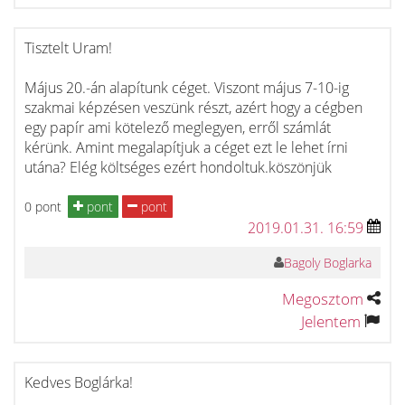
Tisztelt Uram!
Május 20.-án alapítunk céget. Viszont május 7-10-ig
szakmai képzésen veszünk részt, azért hogy a cégben
egy papír ami kötelező meglegyen, erről számlát
kérünk. Amint megalapítjuk a céget ezt le lehet írni
utána? Elég költséges ezért hondoltuk.köszönjük
0 pont
pont
pont
2019.01.31. 16:59
Bagoly Boglarka
Megosztom
Jelentem
Kedves Boglárka!