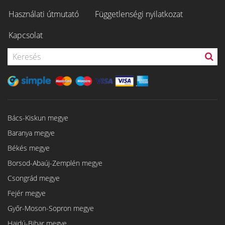
Használati útmutató
Függetlenségi nyilatkozat
Kapcsolat
Bács-Kiskun megye
Baranya megye
Békés megye
Borsod-Abaúj-Zemplén megye
Csongrád megye
Fejér megye
Győr-Moson-Sopron megye
Hajdú-Bihar megye