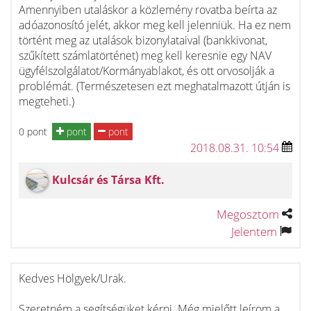
Amennyiben utaláskor a közlemény rovatba beírta az
adóazonosító jelét, akkor meg kell jelenniük. Ha ez nem
történt meg az utalások bizonylataival (bankkivonat,
szűkített számlatörténet) meg kell keresnie egy NAV
ügyfélszolgálatot/Kormányablakot, és ott orvosolják a
problémát. (Természetesen ezt meghatalmazott útján is
megteheti.)
0 pont
pont
pont
2018.08.31. 10:54
Kulcsár és Társa Kft.
Megosztom
Jelentem
Kedves Hölgyek/Urak.
Szeretném a segítségüket kérni. Még mielőtt leírom a