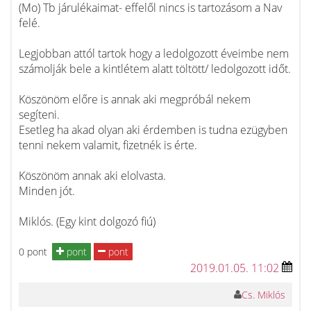
(Mo) Tb járulékaimat- effelől nincs is tartozásom a Nav
felé.
Legjobban attól tartok hogy a ledolgozott éveimbe nem
számolják bele a kintlétem alatt töltött/ ledolgozott időt.
Köszönöm előre is annak aki megpróbál nekem
segíteni.
Esetleg ha akad olyan aki érdemben is tudna ezügyben
tenni nekem valamit, fizetnék is érte.
Köszönöm annak aki elolvasta.
Minden jót.
Miklós. (Egy kint dolgozó fiú)
0 pont
pont
pont
2019.01.05. 11:02
Cs. Miklós