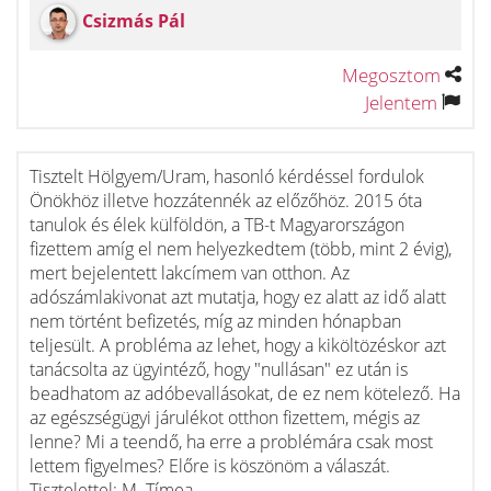
Csizmás Pál
Megosztom
Jelentem
Tisztelt Hölgyem/Uram, hasonló kérdéssel fordulok
Önökhöz illetve hozzátennék az előzőhöz. 2015 óta
tanulok és élek külföldön, a TB-t Magyarországon
fizettem amíg el nem helyezkedtem (több, mint 2 évig),
mert bejelentett lakcímem van otthon. Az
adószámlakivonat azt mutatja, hogy ez alatt az idő alatt
nem történt befizetés, míg az minden hónapban
teljesült. A probléma az lehet, hogy a kiköltözéskor azt
tanácsolta az ügyintéző, hogy "nullásan" ez után is
beadhatom az adóbevallásokat, de ez nem kötelező. Ha
az egészségügyi járulékot otthon fizettem, mégis az
lenne? Mi a teendő, ha erre a problémára csak most
lettem figyelmes? Előre is köszönöm a válaszát.
Tisztelettel: M. Tímea