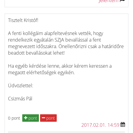
Jelentem
Tisztelt Kristóf!
A fenti kollégáim alapfeltevésnek vették, hogy
rendelkezik egyátalán SZJA bevallással a fent
megnevezett időszakra. Önellenőrizni csak a határidőre
beadott bevallásokat lehet!
Ha egyéb kérdése lenne, akkor kérem keressen a
megaott elérhetőségek egyikén.
Üdvözlettel:
Csizmás Pál
0 pont
pont
pont
2017.02.01. 14:59