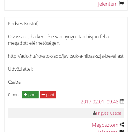
Jelentem
Kedves Kristóf,
Olvassa el, ha kérdése van nyugodtan hívjon fel a
megadott elérhetőségen.
http://ado.hu/rovatok/ado/javitsuk-a-hibas-szja-bevallast
Üdvözlettel:
Csaba
0 pont
pont
pont
2017.02.01. 09:48
Frigyes Csaba
Megosztom