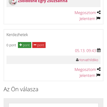
Zsoldosné Egry Zsuzsanna
Megosztom
Jelentem
Kerdezhetek
0 pont
pont
pont
05.13. 09:43
HorvathIldiko
Megosztom
Jelentem
Az Ön válasza