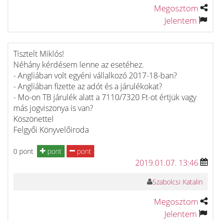
Megosztom
Jelentem
Tisztelt Miklós!
Néhány kérdésem lenne az esetéhez.
- Angliában volt egyéni vállalkozó 2017-18-ban?
- Angliában fizette az adót és a járulékokat?
- Mo-on TB járulék alatt a 7110/7320 Ft-ot értjük vagy
más jogviszonya is van?
Köszönettel
Felgyői Könyvelőiroda
0 pont
pont
pont
2019.01.07. 13:46
Szabolcsi Katalin
Megosztom
Jelentem