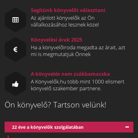
Segítünk könyvelőt választani
Az ajánlott könyvelők az Ön
vállalkozásához lesznek közel
Könyvelési árak 2025
Ha a könyvelőiroda megadta az árait, azt
mi is megmutatjuk Önnek
A könyvelés nem zsákbamacska
A Könyvelők.hu több mint 1000 elismert
könyvelő szakember partnere.
Ön könyvelő? Tartson velünk!
22 éve a könyvelők szolgálatában