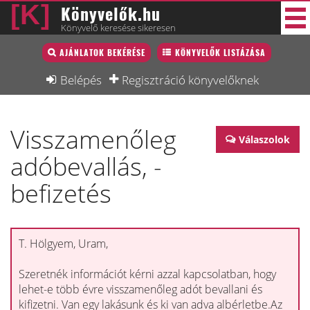
Könyvelők.hu
Könyvelő keresése sikeresen
Könyvelő lista
AJÁNLATOK BEKÉRÉSE
KÖNYVELŐK LISTÁZÁSA
33 új
Könyvelési munkák
Belépés
Regisztráció könyvelőknek
Fórum
Visszamenőleg
Interjú
Válaszolok
adóbevallás, -
Blog
befizetés
Állás
Képzésnaptár
T. Hölgyem, Uram,
Szeretnék információt kérni azzal kapcsolatban, hogy
lehet-e több évre visszamenőleg adót bevallani és
kifizetni. Van egy lakásunk és ki van adva albérletbe.Az