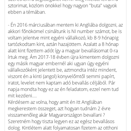
sztorimat, közlöm önökkel hogy nagyon "buta" vagyok
ebben a témában.
- Én 2016 márciusában mentem ki Angliába dolgozni, az
akkori főnökömel csináltunk is NI number számot, be is
voltam jelentve mint egyéni vállalkozó, kb 8-9 hónapig
tartózkodtam kint, aztán hazajöttem. Azalatt a 8 hónap
alatt kint fizettem adót így a magyar bevallásomat 0-ra
írtuk meg. Ám 2017-18 évben újra kimentem dolgozni
egy másik magyar embernél aki ugyan úgy egyéni
vállalkozóként jelentett be, aztmondta intéz mindent,
viszont én a kinti (angol) könyvelőmtől semmi papírt,
iratot, levelet nem kaptam adó bevallás céljából. Pár
napja mondta hogy ez az én feladatom, ezzel nem tud
mit kezdeni....
Kérdésem az volna, hogy amit én itt Angliában
megkerestem összeget, azt hogyan tudnám 2 évre
visszamenőleg akár Magyarországon bevallani ?
Szeretném hogy tiszta legyen ez az egész bevallásos
dolog. Kintlétem alatt folyamatosan fizetem az otthoni