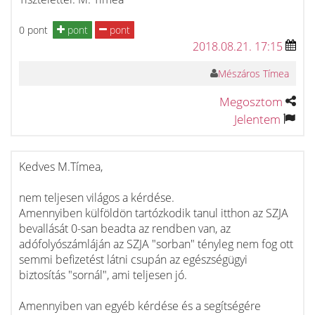
0 pont
pont
pont
2018.08.21. 17:15
Mészáros Tímea
Megosztom
Jelentem
Kedves M.Tímea,
nem teljesen világos a kérdése.
Amennyiben külföldön tartózkodik tanul itthon az SZJA
bevallását 0-san beadta az rendben van, az
adófolyószámláján az SZJA "sorban" tényleg nem fog ott
semmi befizetést látni csupán az egészségügyi
biztosítás "sornál", ami teljesen jó.
Amennyiben van egyéb kérdése és a segítségére