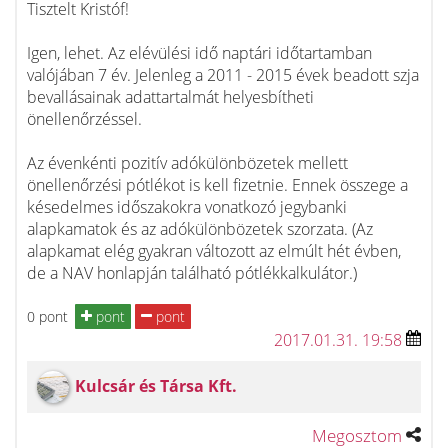
Tisztelt Kristóf!
Igen, lehet. Az elévülési idő naptári időtartamban
valójában 7 év. Jelenleg a 2011 - 2015 évek beadott szja
bevallásainak adattartalmát helyesbítheti
önellenőrzéssel.
Az évenkénti pozitív adókülönbözetek mellett
önellenőrzési pótlékot is kell fizetnie. Ennek összege a
késedelmes időszakokra vonatkozó jegybanki
alapkamatok és az adókülönbözetek szorzata. (Az
alapkamat elég gyakran változott az elmúlt hét évben,
de a NAV honlapján található pótlékkalkulátor.)
0 pont
pont
pont
2017.01.31. 19:58
Kulcsár és Társa Kft.
Megosztom