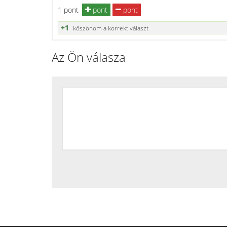
1 pont
pont
pont
+1
köszönöm a korrekt választ
Az Ön válasza