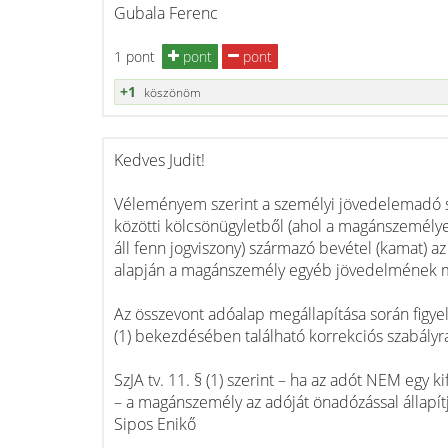
Gubala Ferenc
1 pont
pont
pont
+1
köszönöm
Kedves Judit!
Véleményem szerint a személyi jövedelemadó
közötti kölcsönügyletből (ahol a magánszemélye
áll fenn jogviszony) származó bevétel (kamat) az
alapján a magánszemély egyéb jövedelmének m
Az összevont adóalap megállapítása során figyel
(1) bekezdésében található korrekciós szabályra
SzJA tv. 11. § (1) szerint – ha az adót NEM egy kif
– a magánszemély az adóját önadózással állapít
Sipos Enikő