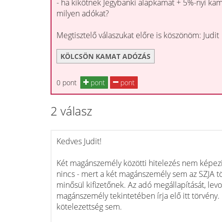
- ha kikötnek Jegybanki alapkamat + 5%-nyi kamat
milyen adókat?
Megtisztelő válaszukat előre is köszönöm: Judit
KÖLCSÖN KAMAT ADÓZÁS
0 pont
pont
pont
2 válasz
Kedves Judit!
Két magánszemély közötti hitelezés nem képezi 
nincs - mert a két magánszemély sem az SZJA t
minősül kifizetőnek. Az adó megállapítását, levo
magánszemély tekintetében írja elő itt törvény. F
kötelezettség sem.