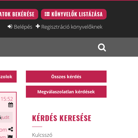
ATOK BEKÉRÉSE
KÖNYVELŐK LISTÁZÁSA
Belépés
Regisztráció könyvelőknek
szolok
Összes kérdés
Megválaszolatlan kérdések
 15:52
KÉRDÉS KERESÉSE
Judit
tom
Kulcsszó
tem