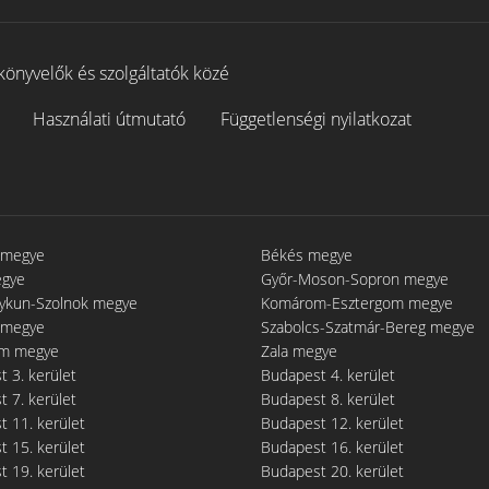
könyvelők és szolgáltatók közé
Használati útmutató
Függetlenségi nyilatkozat
 megye
Békés megye
egye
Győr-Moson-Sopron megye
gykun-Szolnok megye
Komárom-Esztergom megye
 megye
Szabolcs-Szatmár-Bereg megye
m megye
Zala megye
 3. kerület
Budapest 4. kerület
 7. kerület
Budapest 8. kerület
 11. kerület
Budapest 12. kerület
 15. kerület
Budapest 16. kerület
 19. kerület
Budapest 20. kerület