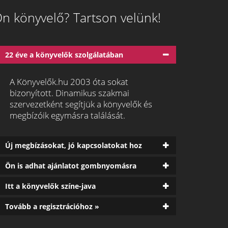
n könyvelő? Tartson velünk!
22 éve a könyvelők szolgálatában
A Könyvelők.hu 2003 óta sokat
bizonyított. Dinamikus szakmai
szervezetként segítjük a könyvelők és
megbízóik egymásra találását.
Új megbízásokat, jó kapcsolatokat hoz
Ön is adhat ajánlatot gombnyomásra
Itt a könyvelők színe-java
Tovább a regisztrációhoz »