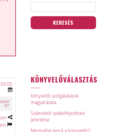
KÖNYVELŐVÁLASZTÁS
 09:05
Könyvelői szolgálatások
iteli
magyarázata
BT
Számviteli szakkifejezések
tom
jelentése
tem
Mennyibe kerül a könyvelés?