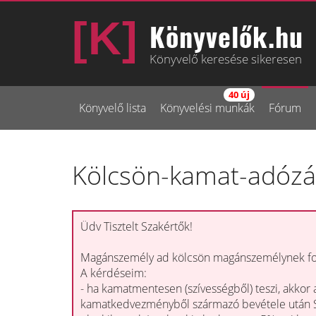
Könyvelők.hu
Könyvelő keresése sikeresen
40 új
Könyvelő lista
Könyvelési munkák
Fórum
Kölcsön-kamat-adózá
Üdv Tisztelt Szakértők!
Magánszemély ad kölcsön magánszemélynek for
A kérdéseim:
- ha kamatmentesen (szívességből) teszi, akkor 
kamatkedvezményből származó bevétele után