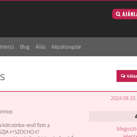
AJÁNL
Interjú
Blog
Állás
Képzésnaptár
s
Vála
2024.08.20.
intot.
a kölcsönbe vevő fizet a
Megosz
 SZJA-t+SZOCHO-t?
Jelen