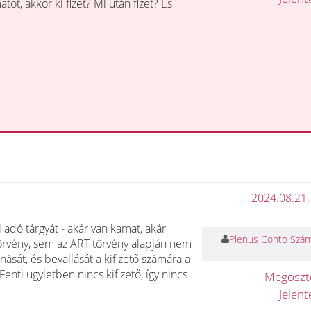
ot, akkor ki fizet? Mi után fizet? És
2024.08.21.
adó tárgyát - akár van kamat, akár
Plenus Conto Számv
örvény, sem az ART törvény alapján nem
nását, és bevallását a kifizető számára a
enti ügyletben nincs kifizető, így nincs
Megosz
Jelen