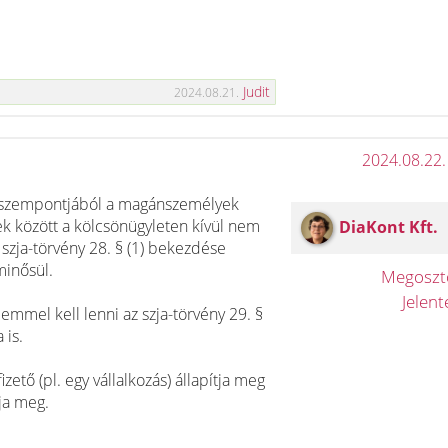
Judit
2024.08.21.
2024.08.22.
 szempontjából a magánszemélyek
k között a kölcsönügyleten kívül nem
DiaKont Kft.
 szja-törvény 28. § (1) bekezdése
inősül.
Megosz
Jelen
emmel kell lenni az szja-törvény 29. §
 is.
izető (pl. egy vállalkozás) állapítja meg
ja meg.