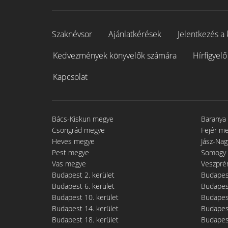
Szaknévsor
Ajánlatkérések
Jelentkezés a 
Kedvezmények könyvelők számára
Hírfigyelő
Kapcsolat
Bács-Kiskun megye
Baranya
Csongrád megye
Fejér m
Heves megye
Jász-Na
Pest megye
Somogy
Vas megye
Veszpré
Budapest 2. kerület
Budapest
Budapest 6. kerület
Budapest
Budapest 10. kerület
Budapest
Budapest 14. kerület
Budapest
Budapest 18. kerület
Budapest