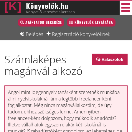
Könyvelők.hu
Könyvelő keresése sikeresen
Könyvelő lista
AJÁNLATOK BEKÉRÉSE
KÖNYVELŐK LISTÁZÁSA
40 új
Könyvelési munkák
Belépés
Regisztráció könyvelőknek
Fórum
Számlaképes
Interjú
Válaszolok
magánvállalkozó
Blog
Állás
Képzésnaptár
Angol mint idegennyelv tanárként szeretnék munkába
állni nyelviskoláknál, ám a legtöbb freelancer-ként
foglalkoztat. Még nincs magánvállalkozóim, de úgy
tudom, ehhez szükséges lenne. Amennyiben
freelancer-ként dolgozom, hogy működik az adózás?
Illetve vállalhatok egyszerre akár két iskolánál is
munkát? (Szabadúszóként gondolom, ez lehetséges, de