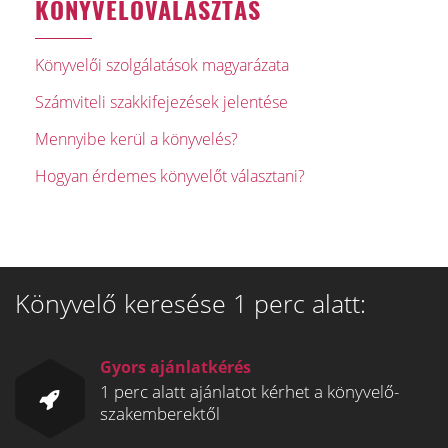
KÖNYVELŐVÁLASZTÁS
Könyvelői szolgálatások magyarázata
Számviteli szakkifejezések jelentése
Mennyibe kerül a könyvelés?
Hogyan érdemes könyvelőt választani?
Könyvelő keresése 1 perc alatt:
Gyors ajánlatkérés
1 perc alatt ajánlatot kérhet a könyvelő-
szakemberektől