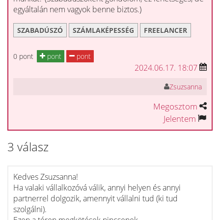
egyáltalán nem vagyok benne biztos.)
SZABADÚSZÓ
SZÁMLAKÉPESSÉG
FREELANCER
0 pont
pont
pont
2024.06.17. 18:07
Zsuzsanna
Megosztom
Jelentem
3 válasz
Kedves Zsuzsanna!
Ha valaki vállalkozóvá válik, annyi helyen és annyi
partnerrel dolgozik, amennyit vállalni tud (ki tud
szolgálni).