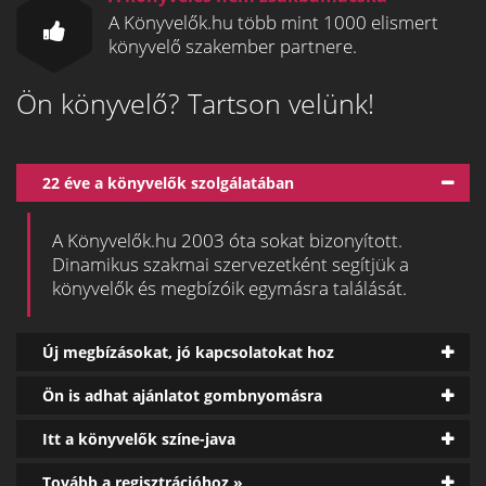
A Könyvelők.hu több mint 1000 elismert
könyvelő szakember partnere.
Ön könyvelő? Tartson velünk!
22 éve a könyvelők szolgálatában
A Könyvelők.hu 2003 óta sokat bizonyított.
Dinamikus szakmai szervezetként segítjük a
könyvelők és megbízóik egymásra találását.
Új megbízásokat, jó kapcsolatokat hoz
Ön is adhat ajánlatot gombnyomásra
Itt a könyvelők színe-java
Tovább a regisztrációhoz »