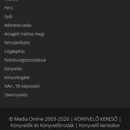
Pécs
Győr
Adótanácsadás
Anyagért házhoz megy
Bérszámfejtés
Cégalapítás
Felelősségbiztosítással
Könyvelés
Könyvvizsgálat
NAV-, TB-képviselet
Távkönyvelés
© Media Online 2003-2026 | KÖNYVELŐ KERESŐ |
Könyvelők és Könyvelőirodák | Könyvelő keresése