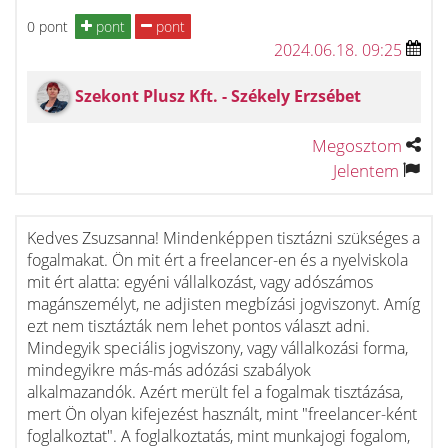
0 pont
pont
pont
2024.06.18. 09:25
Szekont Plusz Kft. - Székely Erzsébet
Megosztom
Jelentem
Kedves Zsuzsanna! Mindenképpen tisztázni szükséges a
fogalmakat. Ön mit ért a freelancer-en és a nyelviskola
mit ért alatta: egyéni vállalkozást, vagy adószámos
magánszemélyt, ne adjisten megbízási jogviszonyt. Amíg
ezt nem tisztázták nem lehet pontos választ adni.
Mindegyik speciális jogviszony, vagy vállalkozási forma,
mindegyikre más-más adózási szabályok
alkalmazandók. Azért merült fel a fogalmak tisztázása,
mert Ön olyan kifejezést használt, mint "freelancer-ként
foglalkoztat". A foglalkoztatás, mint munkajogi fogalom,