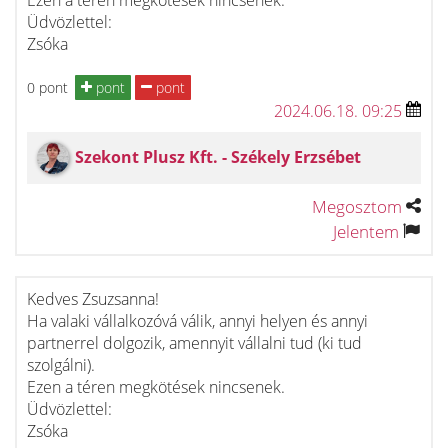
Ezen a téren megkötések nincsenek.
Üdvözlettel:
Zsóka
0 pont
pont
pont
2024.06.18. 09:25
Szekont Plusz Kft. - Székely Erzsébet
Megosztom
Jelentem
Kedves Zsuzsanna!
Ha valaki vállalkozóvá válik, annyi helyen és annyi
partnerrel dolgozik, amennyit vállalni tud (ki tud
szolgálni).
Ezen a téren megkötések nincsenek.
Üdvözlettel:
Zsóka