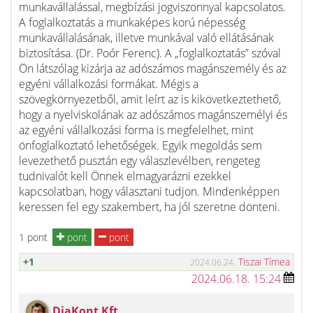
munkavállalással, megbízási jogviszonnyal kapcsolatos.
A foglalkoztatás a munkaképes korú népesség
munkavállalásának, illetve munkával való ellátásának
biztosítása. (Dr. Poór Ferenc). A „foglalkoztatás” szóval
Ön látszólag kizárja az adószámos magánszemély és az
egyéni vállalkozási formákat. Mégis a
szövegkörnyezetből, amit leírt az is kikövetkeztethető,
hogy a nyelviskolának az adószámos magánszemélyi és
az egyéni vállalkozási forma is megfelelhet, mint
önfoglalkoztató lehetőségek. Egyik megoldás sem
levezethető pusztán egy válaszlevélben, rengeteg
tudnivalót kell Önnek elmagyarázni ezekkel
kapcsolatban, hogy választani tudjon. Mindenképpen
keressen fel egy szakembert, ha jól szeretne dönteni.
1 pont
pont
pont
+1
Tiszai Tímea
2024.06.24.
2024.06.18. 15:24
DiaKont Kft.