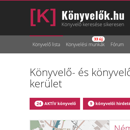
Könyvelők.hu
Könyvelő keresése sikeresen
33 új
Könyvelő lista
Könyvelési munkák
Fórum
Könyvelő- és könyvelő
kerület
AKTÍV könyvelő
könyvelői hirdet
24
9
Ném