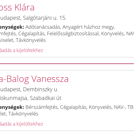
oss Klára
udapest
,
Salgótarjáni u. 15.
enységek:
Adótanácsadás, Anyagért házhoz megy,
fejtés, Cégalapítás, Felelősségbiztosítással, Könyvelés, NAV
iselet, Távkönyvelés
adás a kijelöltekhez
a-Balog Vanessza
udapest
,
Dembinszky u.
iskunmajsa
,
Szabadkai út
enységek:
Bérszámfejtés, Cégalapítás, Könyvelés, NAV-, TB
let, Távkönyvelés
adás a kijelöltekhez