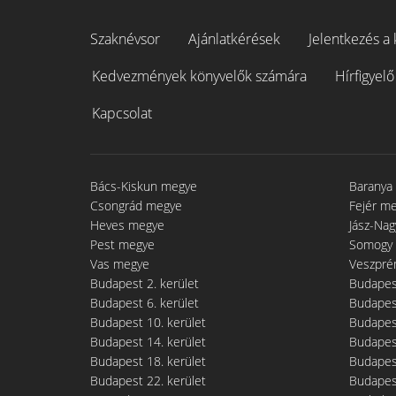
Szaknévsor
Ajánlatkérések
Jelentkezés a 
Kedvezmények könyvelők számára
Hírfigyelő
Kapcsolat
Bács-Kiskun megye
Baranya
Csongrád megye
Fejér m
Heves megye
Jász-Na
Pest megye
Somogy
Vas megye
Veszpré
Budapest 2. kerület
Budapest
Budapest 6. kerület
Budapest
Budapest 10. kerület
Budapest
Budapest 14. kerület
Budapest
Budapest 18. kerület
Budapest
Budapest 22. kerület
Budapest