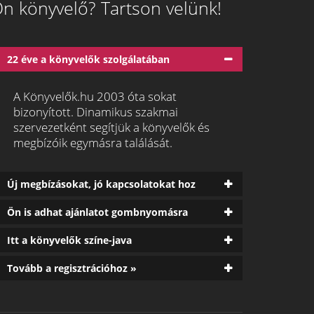
n könyvelő? Tartson velünk!
22 éve a könyvelők szolgálatában
A Könyvelők.hu 2003 óta sokat
bizonyított. Dinamikus szakmai
szervezetként segítjük a könyvelők és
megbízóik egymásra találását.
Új megbízásokat, jó kapcsolatokat hoz
Ön is adhat ajánlatot gombnyomásra
Itt a könyvelők színe-java
Tovább a regisztrációhoz »