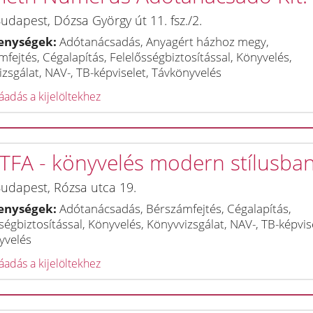
udapest
,
Dózsa György út 11. fsz./2.
enységek:
Adótanácsadás, Anyagért házhoz megy,
fejtés, Cégalapítás, Felelősségbiztosítással, Könyvelés,
zsgálat, NAV-, TB-képviselet, Távkönyvelés
adás a kijelöltekhez
 TFA - könyvelés modern stílusba
udapest
,
Rózsa utca 19.
enységek:
Adótanácsadás, Bérszámfejtés, Cégalapítás,
ségbiztosítással, Könyvelés, Könyvvizsgálat, NAV-, TB-képvis
yvelés
adás a kijelöltekhez