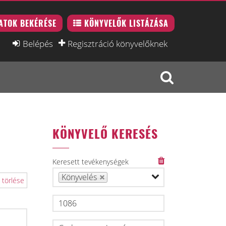
ATOK BEKÉRÉSE
KÖNYVELŐK LISTÁZÁSA
Belépés
Regisztráció könyvelőknek
KÖNYVELŐ KERESÉS
Keresett tevékenységek
Könyvelés
 törlése