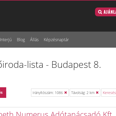
AJÁNL
Interjú
Blog
Állás
Képzésnaptár
iroda-lista - Budapest 8.
és
Irányítószám: 1086
Távolság: 2 km
Keresés
eth Numerus Adótanácsadó Kft.