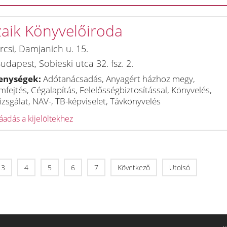
aik Könyvelőiroda
rcsi
,
Damjanich u. 15.
udapest
,
Sobieski utca 32. fsz. 2.
enységek:
Adótanácsadás, Anyagért házhoz megy,
fejtés, Cégalapítás, Felelősségbiztosítással, Könyvelés,
zsgálat, NAV-, TB-képviselet, Távkönyvelés
adás a kijelöltekhez
3
4
5
6
7
Következő
Utolsó