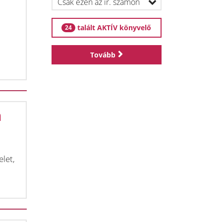
talált AKTÍV könyvelő
24
Tovább
n
elet,