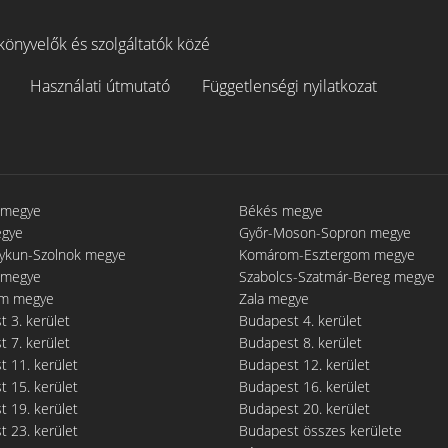
könyvelők és szolgáltatók közé
Használati útmutató
Függetlenségi nyilatkozat
 megye
Békés megye
egye
Győr-Moson-Sopron megye
gykun-Szolnok megye
Komárom-Esztergom megye
 megye
Szabolcs-Szatmár-Bereg megye
m megye
Zala megye
 3. kerület
Budapest 4. kerület
 7. kerület
Budapest 8. kerület
 11. kerület
Budapest 12. kerület
 15. kerület
Budapest 16. kerület
 19. kerület
Budapest 20. kerület
 23. kerület
Budapest összes kerülete