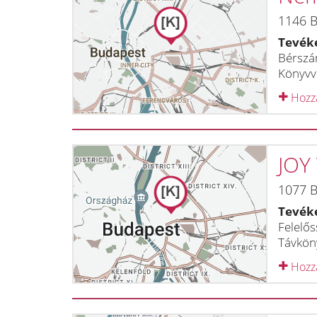
1146
B
Tevék
Bérszám
Könyvvi
Hozzá
JOY
1077
B
Tevék
Felelős
Távkön
Hozzá