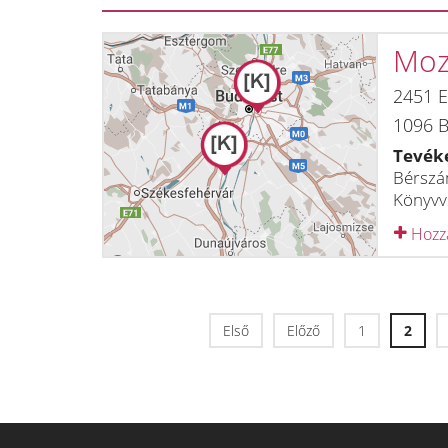
Moz
2451
E
1096
B
Tevék
Bérszám
Könyvvi
Hozzá
Első
Előző
1
2