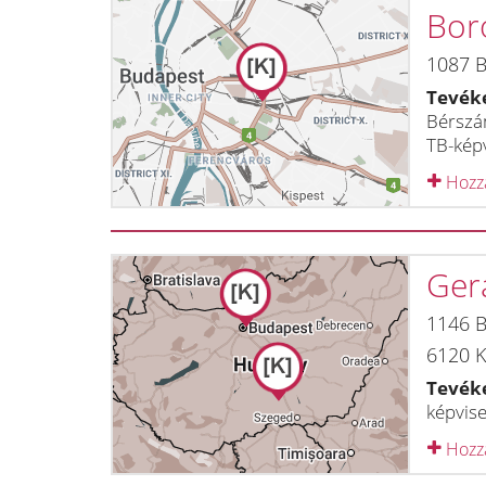
Bor
1087
B
Tevék
Bérszám
TB-képv
Hozzá
Ger
1146
B
6120
K
Tevék
képvise
Hozzá