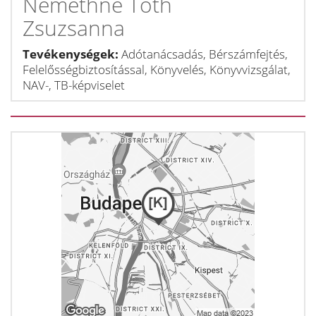
Némethné Tóth
Zsuzsanna
Tevékenységek:
Adótanácsadás, Bérszámfejtés,
Felelősségbiztosítással, Könyvelés, Könyvvizsgálat,
NAV-, TB-képviselet