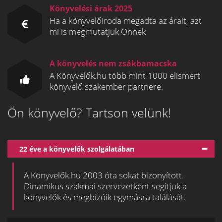
Könyvelési árak 2025
Ha a könyvelőiroda megadta az árait, azt
mi is megmutatjuk Önnek
A könyvelés nem zsákbamacska
A Könyvelők.hu több mint 1000 elismert
könyvelő szakember partnere.
Ön könyvelő? Tartson velünk!
22 éve a könyvelők szolgálatában
A Könyvelők.hu 2003 óta sokat bizonyított.
Dinamikus szakmai szervezetként segítjük a
könyvelők és megbízóik egymásra találását.