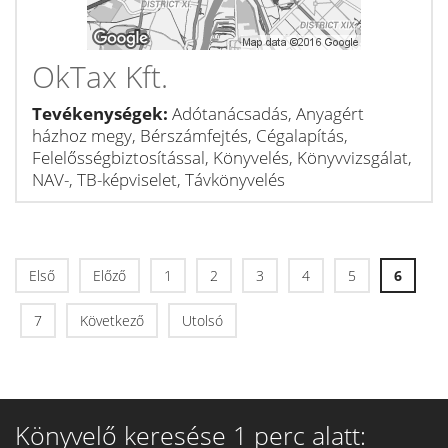
OkTax Kft.
Tevékenységek:
Adótanácsadás, Anyagért
házhoz megy, Bérszámfejtés, Cégalapítás,
Felelősségbiztosítással, Könyvelés, Könyvvizsgálat,
NAV-, TB-képviselet, Távkönyvelés
Első
Előző
1
2
3
4
5
6
7
Következő
Utolsó
Könyvelő keresése 1 perc alatt: