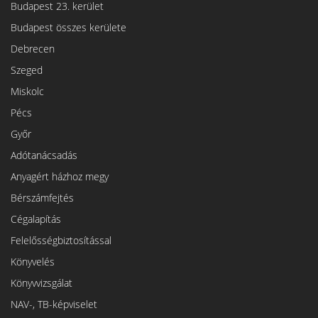
Budapest 23. kerület
Budapest összes kerülete
Debrecen
Szeged
Miskolc
Pécs
Győr
Adótanácsadás
Anyagért házhoz megy
Bérszámfejtés
Cégalapítás
Felelősségbiztosítással
Könyvelés
Könyvvizsgálat
NAV-, TB-képviselet