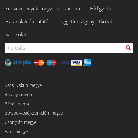
Kedvezmények könyvelők számára
Hírfigyelő
Használati útmutató
Függetlenségi nyilatkozat
Kapcsolat
Bács-Kiskun megye
Baranya megye
Békés megye
Borsod-Abaúj-Zemplén megye
Csongrád megye
Fejér megye