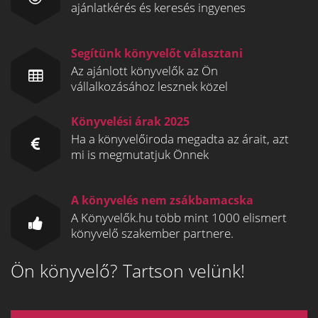
ajánlatkérés és keresés ingyenes
Segítünk könyvelőt választani
Az ajánlott könyvelők az Ön
vállalkozásához lesznek közel
Könyvelési árak 2025
Ha a könyvelőiroda megadta az árait, azt
mi is megmutatjuk Önnek
A könyvelés nem zsákbamacska
A Könyvelők.hu több mint 1000 elismert
könyvelő szakember partnere.
Ön könyvelő? Tartson velünk!