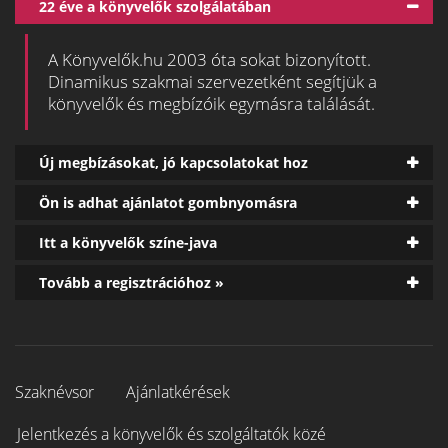
22 éve a könyvelők szolgálatában
A Könyvelők.hu 2003 óta sokat bizonyított.
Dinamikus szakmai szervezetként segítjük a
könyvelők és megbízóik egymásra találását.
Új megbízásokat, jó kapcsolatokat hoz
Ön is adhat ajánlatot gombnyomásra
Itt a könyvelők színe-java
Tovább a regisztrációhoz »
Szaknévsor
Ajánlatkérések
Jelentkezés a könyvelők és szolgáltatók közé