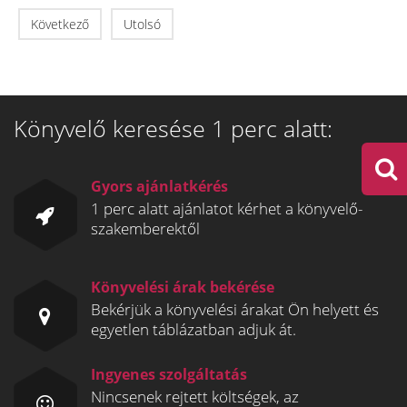
Következő
Utolsó
Könyvelő keresése 1 perc alatt:
Gyors ajánlatkérés
1 perc alatt ajánlatot kérhet a könyvelő-
szakemberektől
Könyvelési árak bekérése
Bekérjük a könyvelési árakat Ön helyett és
egyetlen táblázatban adjuk át.
Ingyenes szolgáltatás
Nincsenek rejtett költségek, az