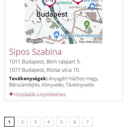
Sipos Szabina
1011
Budapest
,
Bem rakpart 5.
1077
Budapest
,
Rózsa utca 10.
Tevékenységek:
Anyagért házhoz megy,
Bérszámfejtés, Könyvelés, Távkönyvelés
Hozzáadás a kijelöltekhez
1
2
3
4
5
6
7