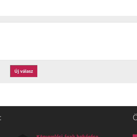
:
Ö
Könyvelési árak bekérése