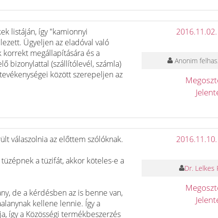
 listáján, így "kamionnyi
2016.11.02.
zett. Ügyeljen az eladóval való
korrekt megállapítására és a
Anonim felhas
 bizonylattal (szállítólevél, számla)
t tevékenységei között szerepeljen az
Megosz
Jelen
t válaszolnia az előttem szólóknak.
2016.11.10.
 tüzépnek a tüzifát, akkor köteles-e a
Dr. Lelkes 
Megosz
lany, de a kérdésben az is benne van,
Jelen
lanynak kellene lennie. Így a
nja, így a Közösségi termékbeszerzés