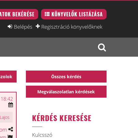
ATOK BEKÉRÉSE
KÖNYVELŐK LISTÁZÁSA
Belépés
Regisztráció könyvelőknek
szolok
Összes kérdés
Megválaszolatlan kérdések
 18:42
KÉRDÉS KERESÉSE
Lajos
tom
Kulcsszó
tem