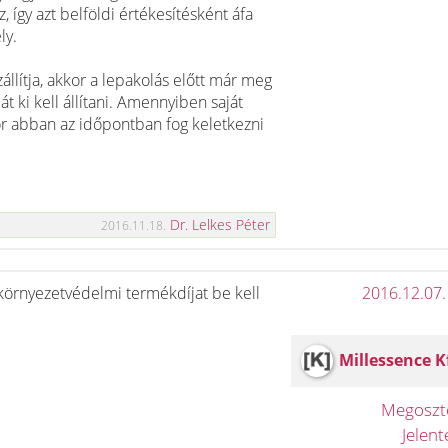
, így azt belföldi értékesítésként áfa
ly.
állítja, akkor a lepakolás előtt már meg
t ki kell állítani. Amennyiben saját
or abban az időpontban fog keletkezni
Dr. Lelkes Péter
2016.11.18.
környezetvédelmi termékdíjat be kell
2016.12.07.
Millessence K
Megosz
Jelen