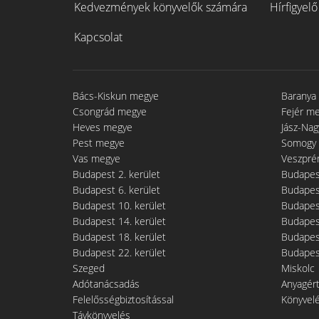
Kedvezmények könyvelők számára
Hírfigyelő
Kapcsolat
Bács-Kiskun megye
Baranya
Csongrád megye
Fejér m
Heves megye
Jász-Na
Pest megye
Somogy
Vas megye
Veszpré
Budapest 2. kerület
Budapest
Budapest 6. kerület
Budapest
Budapest 10. kerület
Budapest
Budapest 14. kerület
Budapest
Budapest 18. kerület
Budapest
Budapest 22. kerület
Budapest
Szeged
Miskolc
Adótanácsadás
Anyagér
Felelősségbiztosítással
Könyvel
Távkönyvelés