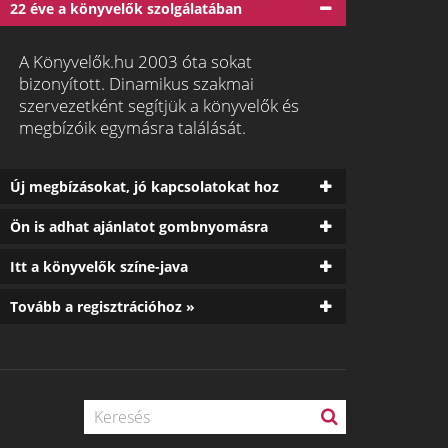
22 éve a könyvelők szolgálatában
A Könyvelők.hu 2003 óta sokat
bizonyított. Dinamikus szakmai
szervezetként segítjük a könyvelők és
megbízóik egymásra találását.
Új megbízásokat, jó kapcsolatokat hoz
Ön is adhat ajánlatot gombnyomásra
Itt a könyvelők színe-java
Tovább a regisztrációhoz »