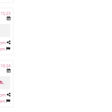
 15:23
tom
tem
 10:24
ft.
tom
tem