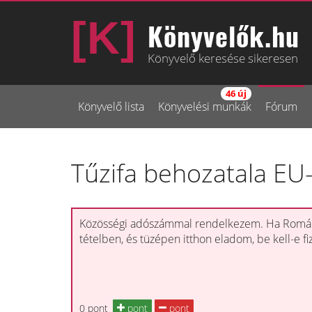
Könyvelők.hu
Könyvelő keresése sikeresen
46 új
Könyvelő lista
Könyvelési munkák
Fórum
Tűzifa behozatala EU
Közösségi adószámmal rendelkezem. Ha Románi
tételben, és tüzépen itthon eladom, be kell-e f
0 pont
pont
pont