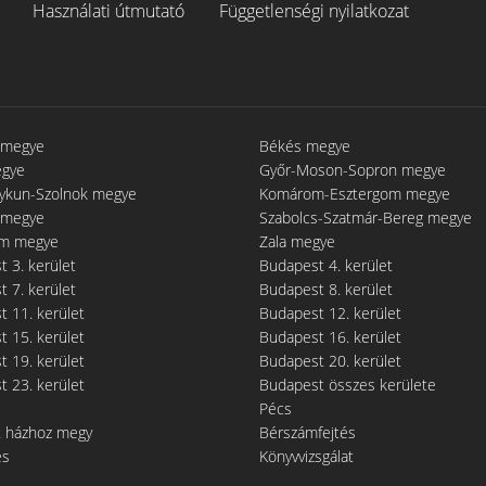
Használati útmutató
Függetlenségi nyilatkozat
 megye
Békés megye
egye
Győr-Moson-Sopron megye
gykun-Szolnok megye
Komárom-Esztergom megye
 megye
Szabolcs-Szatmár-Bereg megye
m megye
Zala megye
 3. kerület
Budapest 4. kerület
 7. kerület
Budapest 8. kerület
 11. kerület
Budapest 12. kerület
 15. kerület
Budapest 16. kerület
 19. kerület
Budapest 20. kerület
 23. kerület
Budapest összes kerülete
Pécs
t házhoz megy
Bérszámfejtés
és
Könyvvizsgálat