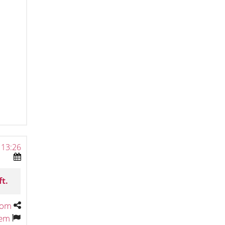
 13:26
ft.
tom
tem