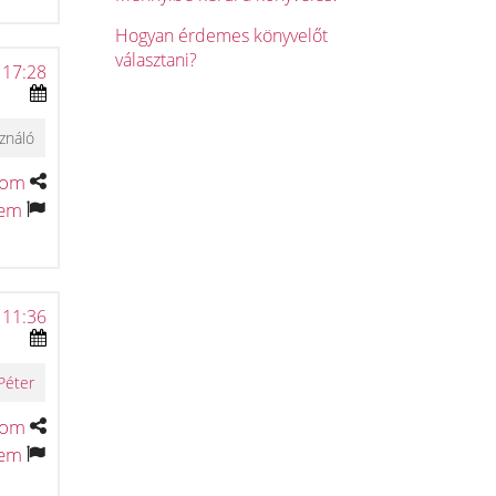
Hogyan érdemes könyvelőt
választani?
 17:28
ználó
tom
tem
 11:36
Péter
tom
tem