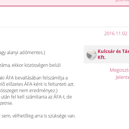
2016.11.02.
Kulcsár és Tá
agy alanyi adómentes.)
Kft.
száma, ekkor közösségen belüli
Megosz
Jelen
ki ÁFA bevallásában felszámítja a
ő előzetes ÁFA-ként is feltünteti azt.
dő összeget nem eredményez.)
án fel kell számítania az ÁFA-t, de
izetnie.
sem, vélhetőleg arra is szüksége van.