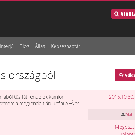
AJÁNL
Interjú
Blog
Állás
Képzésnaptár
-s országból
Vála
ából tűzifát rendelek kamion
2016.10.30.
izetnem a megrendelt áru utáni ÁFÁ-t?
Oláh 
Megosz
Jelen