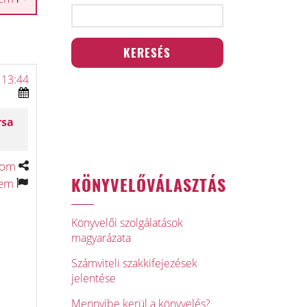
 13:44
rsa
tom
KÖNYVELŐVÁLASZTÁS
tem
Könyvelői szolgálatások
magyarázata
Számviteli szakkifejezések
jelentése
Mennyibe kerül a könyvelés?