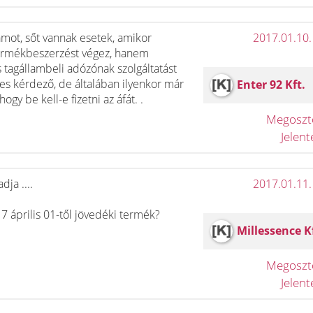
mot, sőt vannak esetek, amikor
2017.01.10.
 termékbeszerzést végez, hanem
s tagállambeli adózónak szolgáltatást
ves kérdező, de általában ilyenkor már
Enter 92 Kft.
y be kell-e fizetni az áfát. .
Megosz
Jelen
ja ....
2017.01.11.
17 április 01-től jövedéki termék?
Millessence K
Megosz
Jelen