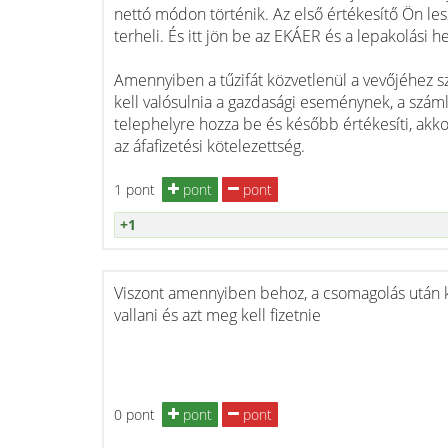
nettó módon történik. Az első értékesítő Ön lesz
terheli. És itt jön be az EKÁER és a lepakolási he
Amennyiben a tűzifát közvetlenül a vevőjéhez sz
kell valósulnia a gazdasági eseménynek, a számlá
telephelyre hozza be és később értékesíti, akk
az áfafizetési kötelezettség.
1 pont
pont
pont
+1
Viszont amennyiben behoz, a csomagolás után 
vallani és azt meg kell fizetnie
0 pont
pont
pont