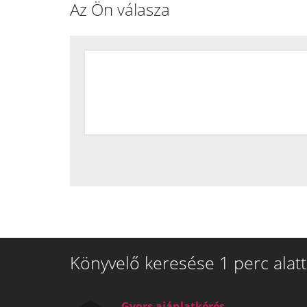
Az Ön válasza
Könyvelő keresése 1 perc alatt
Gyors ajánlatkérés