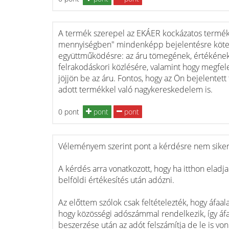
A termék szerepel az EKÁER kockázatos termékek
mennyiségben" mindenképp bejelentésre kötele
együttműködésre: az áru tömegének, értékének 
felrakodáskori közlésére, valamint hogy megfelelő
jöjjön be az áru. Fontos, hogy az Ön bejelentet
adott termékkel való nagykereskedelem is.
0 pont
pont
pont
Véleményem szerint pont a kérdésre nem sikerül
A kérdés arra vonatkozott, hogy ha itthon eladja
belföldi értékesítés után adózni.
Az előttem szólok csak feltételezték, hogy áfaa
hogy közösségi adószámmal rendelkezik, így áfaa
beszerzése után az adót felszámítja de le is vo