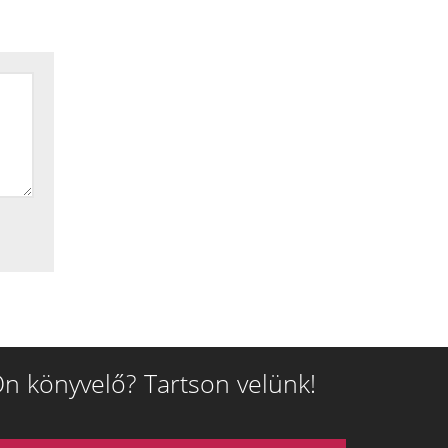
n könyvelő? Tartson velünk!