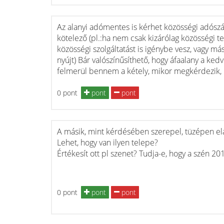
Az alanyi adómentes is kérhet közösségi adószá
kötelező (pl.:ha nem csak kizárólag közösségi
közösségi szolgáltatást is igénybe vesz, vagy má
nyújt) Bár valószínűsíthető, hogy áfaalany a ked
felmerül bennem a kétely, mikor megkérdezik, hog
0 pont
pont
pont
A másik, mint kérdésében szerepel, tüzépen elad
Lehet, hogy van ilyen telepe?
Értékesít ott pl szenet? Tudja-e, hogy a szén 20
0 pont
pont
pont