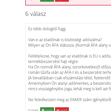
6 válasz
Ez több dologtól függ.
Van-e az eladónak is közösségi adószáma?
Milyen az Ön ÁFA státusza. (Normál ÁFA alany v
Feltételezve, hogy van az eladónak is EU-s adó
termékbeszerzést hajt végre.
Ha Ön normál ÁFA alany, soronkövetkező idősza
román tűzifa után az ÁFA-t és a beszerzést terhel
(A bevallásban csak elszámolási tétel, fizeten
Amennyiben Ön alanyi adómentes, a beszerzés ut
nincs visszaigénylési joga, tehát meg is kell azt f
Ne feledkezzen meg az EKAER szám igénylésről 
0 pont
pont
pont