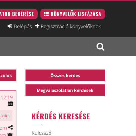
ATOK BEKÉRÉSE
KÖNYVELŐK LISTÁZÁSA
Belépés
Regisztráció könyvelőknek
szolok
Összes kérdés
Megválaszolatlan kérdések
 12:19
KÉRDÉS KERESÉSE
Dániel
tom
Kulcsszó
tem