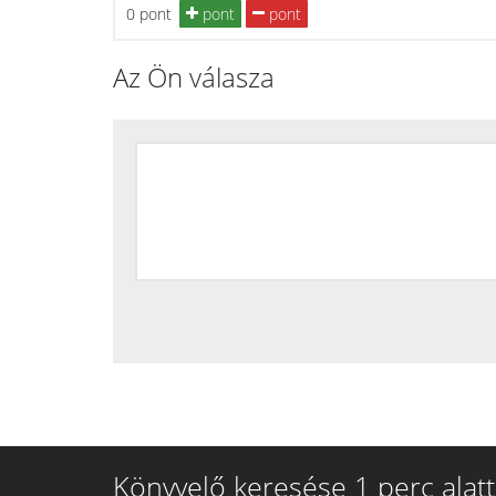
0 pont
pont
pont
Az Ön válasza
Könyvelő keresése 1 perc alatt