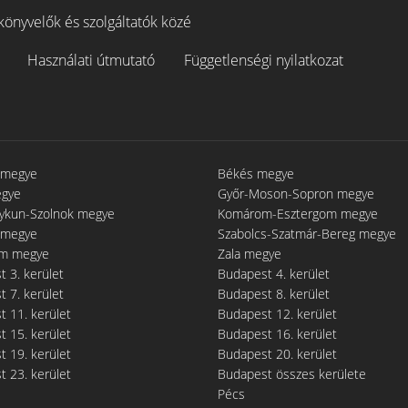
könyvelők és szolgáltatók közé
Használati útmutató
Függetlenségi nyilatkozat
 megye
Békés megye
egye
Győr-Moson-Sopron megye
gykun-Szolnok megye
Komárom-Esztergom megye
 megye
Szabolcs-Szatmár-Bereg megye
m megye
Zala megye
 3. kerület
Budapest 4. kerület
 7. kerület
Budapest 8. kerület
 11. kerület
Budapest 12. kerület
 15. kerület
Budapest 16. kerület
 19. kerület
Budapest 20. kerület
 23. kerület
Budapest összes kerülete
Pécs