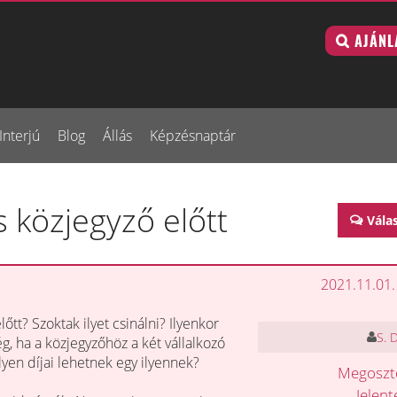
AJÁNL
Interjú
Blog
Állás
Képzésnaptár
s közjegyző előtt
Vála
2021.11.01.
lőtt? Szoktak ilyet csinálni? Ilyenkor
S. 
ég, ha a közjegyzőhöz a két vállalkozó
lyen díjai lehetnek egy ilyennek?
Megosz
Jelen