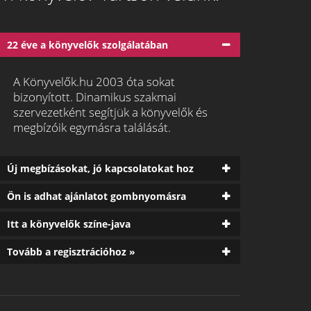
22 éve a könyvelők szolgálatában
A Könyvelők.hu 2003 óta sokat
bizonyított. Dinamikus szakmai
szervezetként segítjük a könyvelők és
megbízóik egymásra találását.
Új megbízásokat, jó kapcsolatokat hoz
Ön is adhat ajánlatot gombnyomásra
Itt a könyvelők színe-java
Tovább a regisztrációhoz »