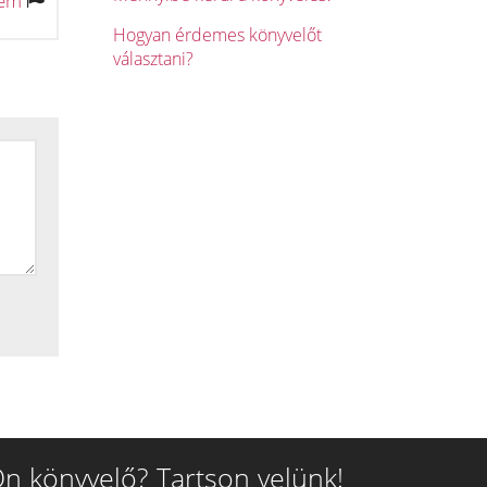
tem
Hogyan érdemes könyvelőt
választani?
n könyvelő? Tartson velünk!