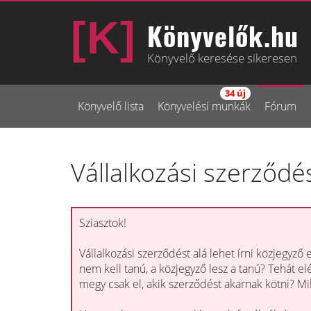
Könyvelők.hu
Könyvelő keresése sikeresen
34 új
Könyvelő lista
Könyvelési munkák
Fórum
Vállalkozási szerződé
Sziasztok!
Vállalkozási szerződést alá lehet írni közjegyző e
nem kell tanú, a közjegyző lesz a tanú? Tehát el
megy csak el, akik szerződést akarnak kötni? Mi