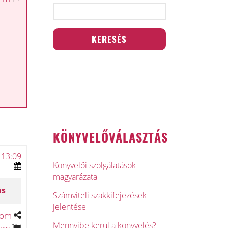
KÖNYVELŐVÁLASZTÁS
 13:09
Könyvelői szolgálatások
magyarázata
ás
Számviteli szakkifejezések
jelentése
tom
Mennyibe kerül a könyvelés?