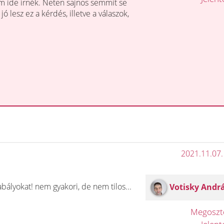
m ide írnék. Neten sajnos semmit se
ó lesz ez a kérdés, illetve a válaszok,
2021.11.07.
abályokat! nem gyakori, de nem tilos...
Votisky Andr
Megosz