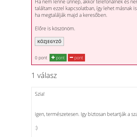
Ha nem lenne ünnep, akkor telefonálnék és ne
találtam ezzel kapcsolatban, így lehet másnak is j
ha megtalálják majd a keresőben.
Előre is köszönöm.
KÖZJEGYZŐ
0 pont
pont
pont
1 válasz
Szia!
igen, természetesen. Igy biztosan betartják a sz
:)