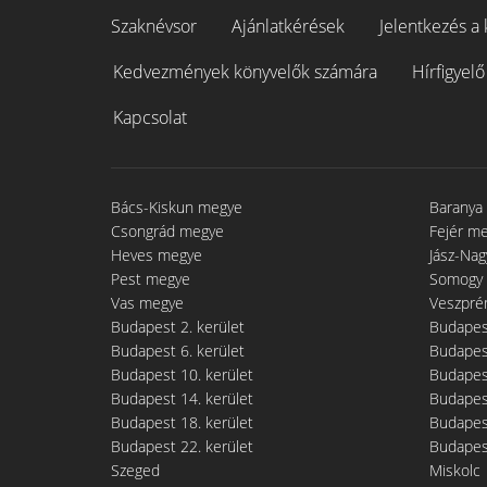
Szaknévsor
Ajánlatkérések
Jelentkezés a 
Kedvezmények könyvelők számára
Hírfigyelő
Kapcsolat
Bács-Kiskun megye
Baranya
Csongrád megye
Fejér m
Heves megye
Jász-Na
Pest megye
Somogy
Vas megye
Veszpré
Budapest 2. kerület
Budapest
Budapest 6. kerület
Budapest
Budapest 10. kerület
Budapest
Budapest 14. kerület
Budapest
Budapest 18. kerület
Budapest
Budapest 22. kerület
Budapest
Szeged
Miskolc