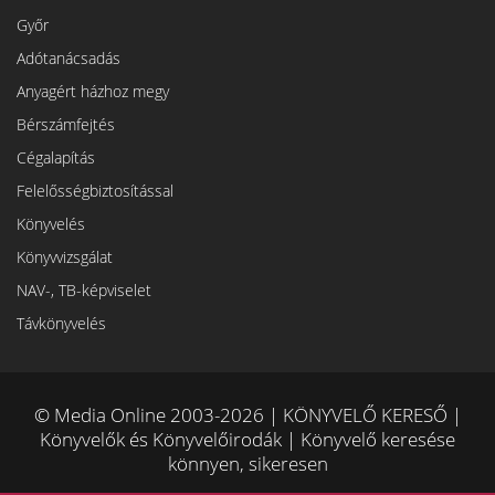
Győr
Adótanácsadás
Anyagért házhoz megy
Bérszámfejtés
Cégalapítás
Felelősségbiztosítással
Könyvelés
Könyvvizsgálat
NAV-, TB-képviselet
Távkönyvelés
© Media Online 2003-2026 | KÖNYVELŐ KERESŐ |
Könyvelők és Könyvelőirodák | Könyvelő keresése
könnyen, sikeresen