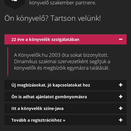
könyvelő szakember partnere.
Ön könyvelő? Tartson velünk!
22 éve a könyvelők szolgálatában
A Könyvelők.hu 2003 óta sokat bizonyított.
Dinamikus szakmai szervezetként segítjük a
könyvelők és megbízóik egymásra találását.
Új megbízásokat, jó kapcsolatokat hoz
Ön is adhat ajánlatot gombnyomásra
Itt a könyvelők színe-java
Tovább a regisztrációhoz »