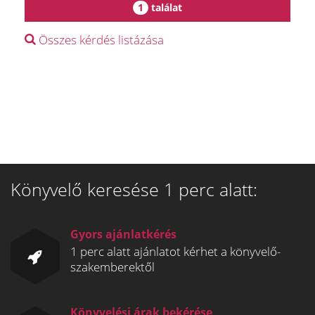
1
találat
Összes kérdés listázása
Könyvelő keresése 1 perc alatt:
Gyors ajánlatkérés
1 perc alatt ajánlatot kérhet a könyvelő-
szakemberektől
Könyvelési árak bekérése