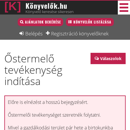
Könyvelők.hu
Könyvelő keresése sikeresen
Könyvelő lista
AJÁNLATOK BEKÉRÉSE
KÖNYVELŐK LISTÁZÁSA
33 új
Könyvelési munkák
Belépés
Regisztráció könyvelőknek
Fórum
Őstermelő
Interjú
Válaszolok
tevékenység
Blog
indítása
Állás
Képzésnaptár
Előre is elnézést a hosszú bejegyzésért.
Őstermelői tevékenységet szeretnék folytatni.
Mivel a gazdálkodási terület pár hete a birtokunkba