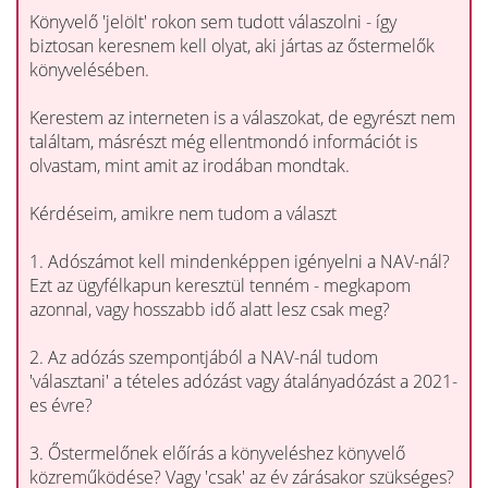
Könyvelő 'jelölt' rokon sem tudott válaszolni - így
biztosan keresnem kell olyat, aki jártas az őstermelők
könyvelésében.
Kerestem az interneten is a válaszokat, de egyrészt nem
találtam, másrészt még ellentmondó információt is
olvastam, mint amit az irodában mondtak.
Kérdéseim, amikre nem tudom a választ
1. Adószámot kell mindenképpen igényelni a NAV-nál?
Ezt az ügyfélkapun keresztül tenném - megkapom
azonnal, vagy hosszabb idő alatt lesz csak meg?
2. Az adózás szempontjából a NAV-nál tudom
'választani' a tételes adózást vagy átalányadózást a 2021-
es évre?
3. Őstermelőnek előírás a könyveléshez könyvelő
közreműködése? Vagy 'csak' az év zárásakor szükséges?