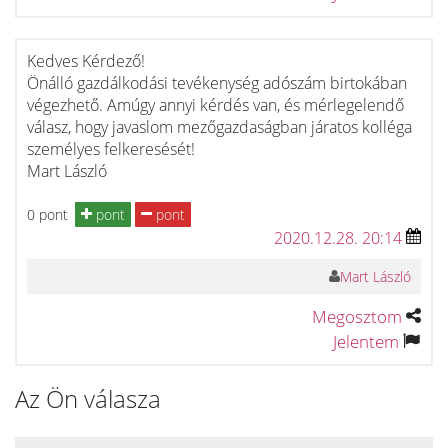
Kedves Kérdező!
Önálló gazdálkodási tevékenység adószám birtokában
végezhető. Amúgy annyi kérdés van, és mérlegelendő
válasz, hogy javaslom mezőgazdaságban járatos kolléga
személyes felkeresését!
Mart László
0 pont
pont
pont
2020.12.28. 20:14
Mart László
Megosztom
Jelentem
Az Ön válasza