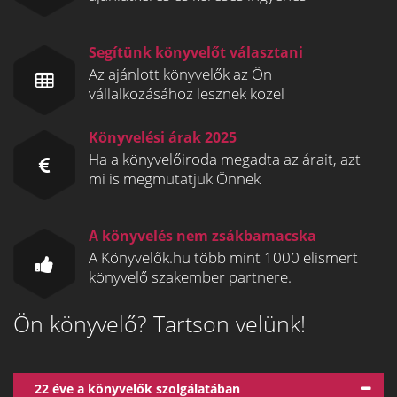
Segítünk könyvelőt választani
Az ajánlott könyvelők az Ön
vállalkozásához lesznek közel
Könyvelési árak 2025
Ha a könyvelőiroda megadta az árait, azt
mi is megmutatjuk Önnek
A könyvelés nem zsákbamacska
A Könyvelők.hu több mint 1000 elismert
könyvelő szakember partnere.
Ön könyvelő? Tartson velünk!
22 éve a könyvelők szolgálatában