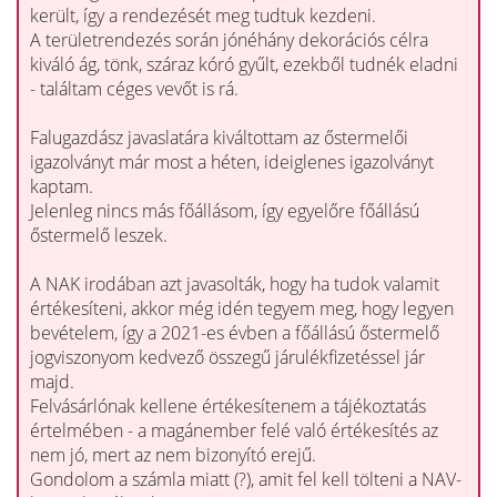
került, így a rendezését meg tudtuk kezdeni.
A területrendezés során jónéhány dekorációs célra
kiváló ág, tönk, száraz kóró gyűlt, ezekből tudnék eladni
- találtam céges vevőt is rá.
Falugazdász javaslatára kiváltottam az őstermelői
igazolványt már most a héten, ideiglenes igazolványt
kaptam.
Jelenleg nincs más főállásom, így egyelőre főállású
őstermelő leszek.
A NAK irodában azt javasolták, hogy ha tudok valamit
értékesíteni, akkor még idén tegyem meg, hogy legyen
bevételem, így a 2021-es évben a főállású őstermelő
jogviszonyom kedvező összegű járulékfizetéssel jár
majd.
Felvásárlónak kellene értékesítenem a tájékoztatás
értelmében - a magánember felé való értékesítés az
nem jó, mert az nem bizonyító erejű.
Gondolom a számla miatt (?), amit fel kell tölteni a NAV-