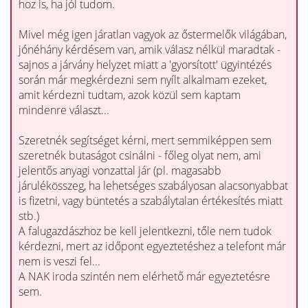
hoz is, ha jól tudom.
Mivel még igen járatlan vagyok az őstermelők világában,
jónéhány kérdésem van, amik válasz nélkül maradtak -
sajnos a járvány helyzet miatt a 'gyorsított' ügyintézés
során már megkérdezni sem nyílt alkalmam ezeket,
amit kérdezni tudtam, azok közül sem kaptam
mindenre választ...
Szeretnék segítséget kérni, mert semmiképpen sem
szeretnék butaságot csinálni - főleg olyat nem, ami
jelentős anyagi vonzattal jár (pl. magasabb
járulékösszeg, ha lehetséges szabályosan alacsonyabbat
is fizetni, vagy büntetés a szabálytalan értékesítés miatt
stb.)
A falugazdászhoz be kell jelentkezni, tőle nem tudok
kérdezni, mert az időpont egyeztetéshez a telefont már
nem is veszi fel...
A NAK iroda szintén nem elérhető már egyeztetésre
sem.