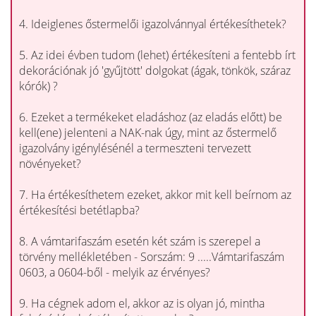
4. Ideiglenes őstermelői igazolvánnyal értékesíthetek?
5. Az idei évben tudom (lehet) értékesíteni a fentebb írt
dekorációnak jó 'gyűjtött' dolgokat (ágak, tönkök, száraz
kórók) ?
6. Ezeket a termékeket eladáshoz (az eladás előtt) be
kell(ene) jelenteni a NAK-nak úgy, mint az őstermelő
igazolvány igénylésénél a termeszteni tervezett
növényeket?
7. Ha értékesíthetem ezeket, akkor mit kell beírnom az
értékesítési betétlapba?
8. A vámtarifaszám esetén két szám is szerepel a
törvény mellékletében - Sorszám: 9 .....Vámtarifaszám
0603, a 0604-ből - melyik az érvényes?
9. Ha cégnek adom el, akkor az is olyan jó, mintha