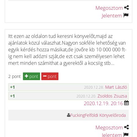
Megosztom
Jelentem
Itt ezen az oldalon tud keresni könyvelőt,majd az
ajánlatok közül válaszhat.Nagyon sokféle lehetőség van
egyik kérdés hozza másikat,de jövőre kb 10 000 000 ft-
ig nem kell adózni szját,de ezt csak személyesen lehet
mert minden számithat a gyerektől a kocsiig stb...
2 pont
pont
pont
+1
Mart László
2020.12.28.
+1
Zsoldos Zsuzsa
2020.12.20.
2020.12.19. 20:16
FuckingFelföldi Könyvelőiroda
Megosztom
Jelentem