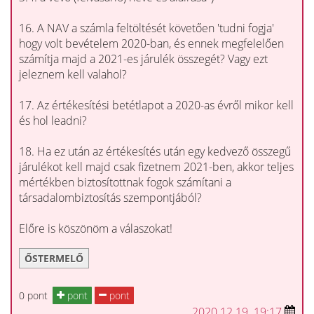
16. A NAV a számla feltöltését követően 'tudni fogja'
hogy volt bevételem 2020-ban, és ennek megfelelően
számítja majd a 2021-es járulék összegét? Vagy ezt
jeleznem kell valahol?
17. Az értékesítési betétlapot a 2020-as évről mikor kell
és hol leadni?
18. Ha ez után az értékesítés után egy kedvező összegű
járulékot kell majd csak fizetnem 2021-ben, akkor teljes
mértékben biztosítottnak fogok számítani a
társadalombiztosítás szempontjából?
Előre is köszönöm a válaszokat!
ŐSTERMELŐ
0 pont
pont
pont
2020.12.19. 19:17