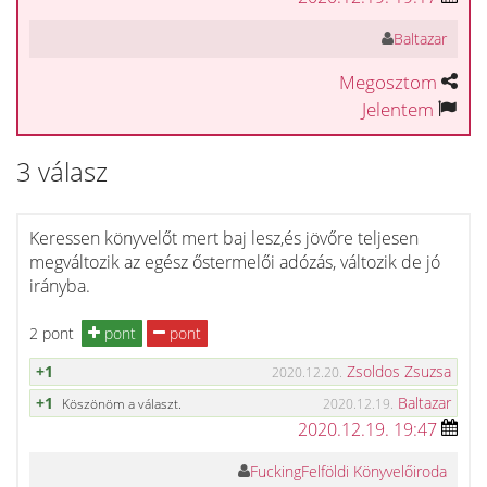
Baltazar
Megosztom
Jelentem
3 válasz
Keressen könyvelőt mert baj lesz,és jövőre teljesen
megváltozik az egész őstermelői adózás, változik de jó
irányba.
2 pont
pont
pont
+1
Zsoldos Zsuzsa
2020.12.20.
+1
Baltazar
Köszönöm a választ.
2020.12.19.
2020.12.19. 19:47
FuckingFelföldi Könyvelőiroda