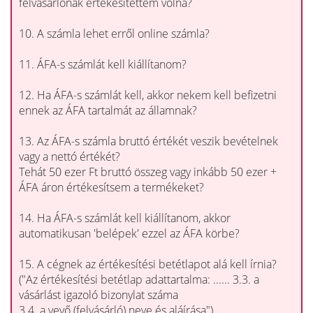
felvásárlónak értékesítettem volna?
10. A számla lehet erről online számla?
11. ÁFA-s számlát kell kiállítanom?
12. Ha ÁFA-s számlát kell, akkor nekem kell befizetni
ennek az ÁFA tartalmát az államnak?
13. Az ÁFA-s számla bruttó értékét veszik bevételnek
vagy a nettó értékét?
Tehát 50 ezer Ft bruttó összeg vagy inkább 50 ezer +
ÁFA áron értékesítsem a termékeket?
14. Ha ÁFA-s számlát kell kiállítanom, akkor
automatikusan 'belépek' ezzel az ÁFA körbe?
15. A cégnek az értékesítési betétlapot alá kell írnia?
("Az értékesítési betétlap adattartalma: ...... 3.3. a
vásárlást igazoló bizonylat száma
3.4. a vevő (felvásárló) neve és aláírása")