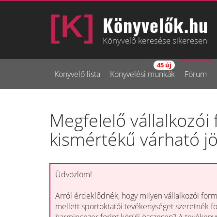
Könyvelők.hu
Könyvelő keresése sikeresen
45 új
Könyvelő lista
Könyvelési munkák
Fórum
Megfelelő vállalkozó
kismértékű várható j
Üdvözlöm!
Arról érdeklődnék, hogy milyen vállalkozói form
mellett sportoktatói tevékenységet szeretnék fol