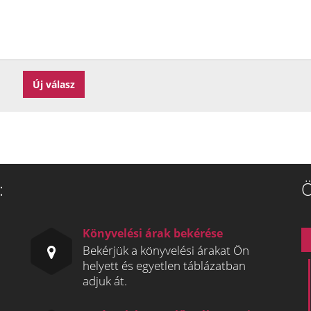
:
Ö
Könyvelési árak bekérése
Bekérjük a könyvelési árakat Ön
helyett és egyetlen táblázatban
adjuk át.