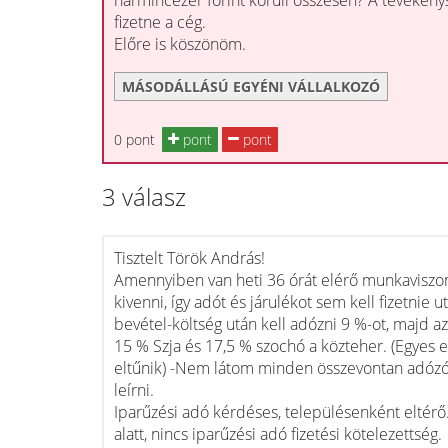
harmincezer forint körüli összesen? A tevéken
fizetne a cég.
Előre is köszönöm.
MÁSODÁLLÁSÚ EGYÉNI VÁLLALKOZÓ
0 pont
pont
pont
3 válasz
Tisztelt Török András!
Amennyiben van heti 36 órát elérő munkaviszon
kivenni, így adót és járulékot sem kell fizetnie
bevétel-költség után kell adózni 9 %-ot, majd
15 % Szja és 17,5 % szochó a közteher. (Egyes 
eltűnik) -Nem látom minden összevontan adózó
leírni.
Iparűzési adó kérdéses, településenként eltérő.
alatt, nincs iparűzési adó fizetési kötelezettség.