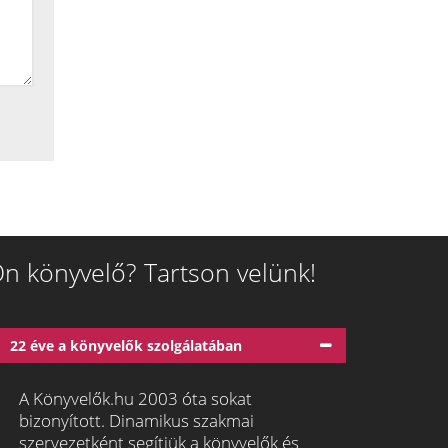
n könyvelő? Tartson velünk!
22 éve a könyvelők szolgálatában
A Könyvelők.hu 2003 óta sokat
bizonyított. Dinamikus szakmai
szervezetként segítjük a könyvelők és