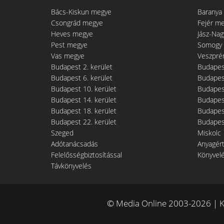
Bács-Kiskun megye
Baranya
Csongrád megye
Fejér m
Heves megye
Jász-Na
Pest megye
Somogy
Vas megye
Veszpré
Budapest 2. kerület
Budapest
Budapest 6. kerület
Budapest
Budapest 10. kerület
Budapest
Budapest 14. kerület
Budapest
Budapest 18. kerület
Budapest
Budapest 22. kerület
Budapest
Szeged
Miskolc
Adótanácsadás
Anyagér
Felelősségbiztosítással
Könyvel
Távkönyvelés
© Media Online 2003-2026 | K