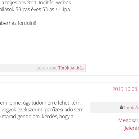
e a teljes bevételt. Indítás -webes
llások 58-cas éves 53-as + Hipa.
berhez fordulni!
Török András
2019.10.08.
2019.10.08.
em lenne, úgy tudom erre lehet kérni
Török A
i vagyok ezekszerint iparűzési adó sem
o marad gondolom, kérdés, hogy a
Megosz
Jelen