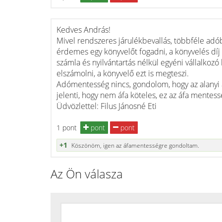
Kedves András!
Mivel rendszeres járulékbevallás, többféle adóbe
érdemes egy könyvelőt fogadni, a könyvelés díj 
számla és nyilvántartás nélkül egyéni vállalkoz
elszámolni, a könyvelő ezt is megteszi.
Adómentesség nincs, gondolom, hogy az alanyi
jelenti, hogy nem áfa köteles, ez az áfa mente
Üdvözlettel: Filus Jánosné Eti
1 pont
pont
pont
+1
Köszönöm, igen az áfamentességre gondoltam.
Az Ön válasza