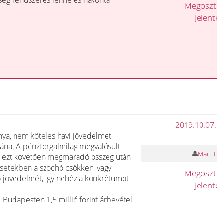
ység rendszeres lenne és havonta
Megosz
Jelen
2019.10.07.
ya, nem köteles havi jövedelmet
 utána. A pénzforgalmilag megvalósult
Mart L
 az ezt követően megmaradó összeg után
esetekben a szochó csökken, vagy
Megosz
 jövedelmét, így nehéz a konkrétumot
Jelen
 Budapesten 1,5 millió forint árbevétel