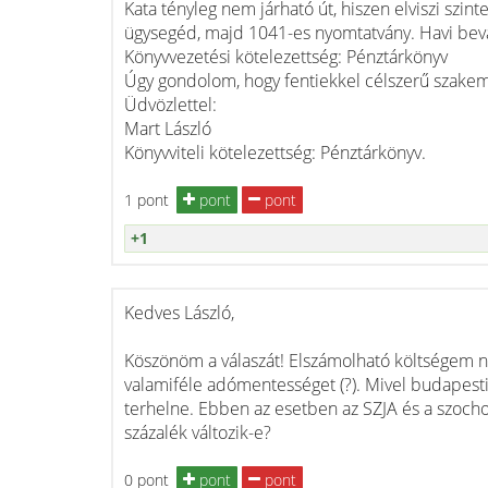
Kata tényleg nem járható út, hiszen elviszi szint
ügysegéd, majd 1041-es nyomtatvány. Havi beva
Könyvvezetési kötelezettség: Pénztárkönyv
Úgy gondolom, hogy fentiekkel célszerű szakem
Üdvözlettel:
Mart László
Könyvviteli kötelezettség: Pénztárkönyv.
1 pont
pont
pont
+1
Kedves László,
Köszönöm a válaszát! Elszámolható költségem n
valamiféle adómentességet (?). Mivel budapest
terhelne. Ebben az esetben az SZJA és a szoch
százalék változik-e?
0 pont
pont
pont