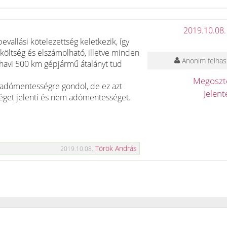
2019.10.08.
vallási kötelezettség keletkezik, így
költség és elszámolható, illetve minden
Anonim felhas
ó havi 500 km gépjármű átalányt tud
Megosz
 adómentességre gondol, de ez azt
Jelen
sséget jelenti és nem adómentességet.
Török András
2019.10.08.