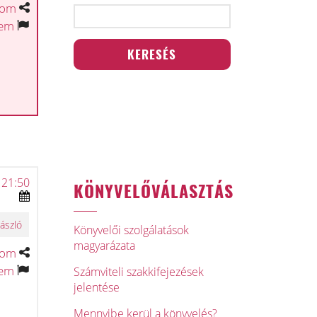
tom
tem
 21:50
KÖNYVELŐVÁLASZTÁS
ászló
Könyvelői szolgálatások
magyarázata
tom
tem
Számviteli szakkifejezések
jelentése
Mennyibe kerül a könyvelés?