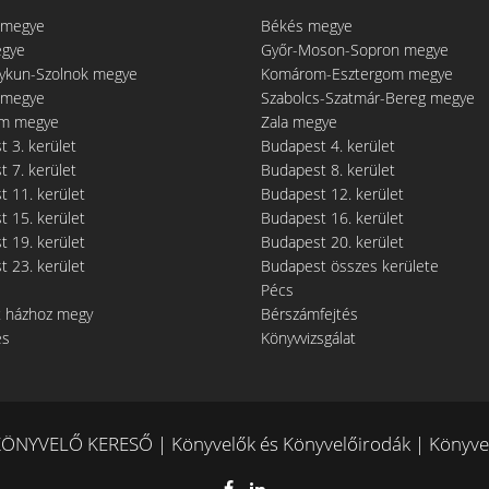
 megye
Békés megye
egye
Győr-Moson-Sopron megye
gykun-Szolnok megye
Komárom-Esztergom megye
 megye
Szabolcs-Szatmár-Bereg megye
m megye
Zala megye
 3. kerület
Budapest 4. kerület
 7. kerület
Budapest 8. kerület
 11. kerület
Budapest 12. kerület
 15. kerület
Budapest 16. kerület
 19. kerület
Budapest 20. kerület
 23. kerület
Budapest összes kerülete
Pécs
t házhoz megy
Bérszámfejtés
és
Könyvvizsgálat
ÖNYVELŐ KERESŐ | Könyvelők és Könyvelőirodák | Könyvel