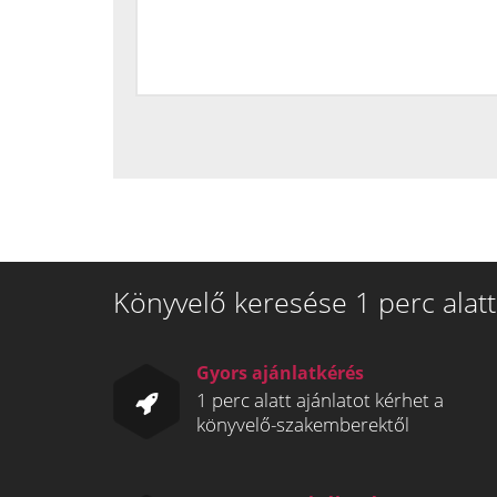
Könyvelő keresése 1 perc alatt
Gyors ajánlatkérés
1 perc alatt ajánlatot kérhet a
könyvelő-szakemberektől