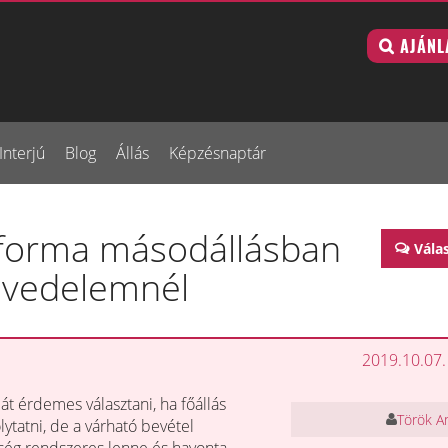
AJÁNL
Interjú
Blog
Állás
Képzésnaptár
i forma másodállásban
Vála
övedelemnél
2019.10.07.
át érdemes választani, ha főállás
Török A
ytatni, de a várható bevétel