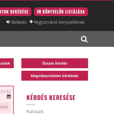
ATOK BEKÉRÉSE
KÖNYVELŐK LISTÁZÁSA
Belépés
Regisztráció könyvelőknek
szolok
Összes kérdés
Megválaszolatlan kérdések
 21:32
KÉRDÉS KERESÉSE
ndrás
Kulcsszó