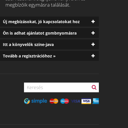
megbízóik egymásra találását.
Új megbízásokat, jó kapcsolatokat hoz
Ön is adhat ajánlatot gombnyomásra
Itt a könyvelők színe-java
Tovább a regisztrációhoz »