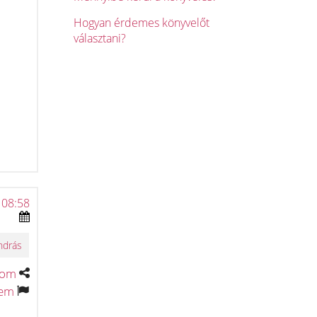
Hogyan érdemes könyvelőt
választani?
 08:58
ndrás
tom
tem