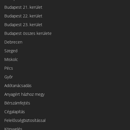
Budapest 21. kerület
Budapest 22. kerület
Budapest 23. kerület
Budapest összes kerülete
Debrecen
Szeged
Miskolc
Pécs
Győr
Adótanácsadás
Anyagért házhoz megy
Bérszámfejtés
Cégalapítás
Felelősségbiztosítással
Könyvelés