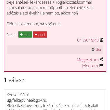
bejelentések lekérdezése > Foglalkoztatásommal
kapcsolatos adataim menüpontban elérhetők kata
adózás alatti évek? Ha nem ott, akkor hol?
Előre is köszönöm, ha segítetek.
0 pont
pont
pont
04.29. 19:43
Sára
Megosztom
Jelentem
1 válasz
Kedves Sára!
ugyfelkapu.neak.gov.hu
Biztosítási jogviszony lekérdezés. Ezen kívül szolgálati