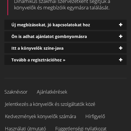
Dinamikus szakmai szervezetként segítjük a
könyvelők és megbízóik egymásra találását.
Új megbízásokat, jó kapcsolatokat hoz
Ön is adhat ajánlatot gombnyomásra
Itt a könyvelők színe-java
Tovább a regisztrációhoz »
Szaknévsor
Ajánlatkérések
Jelentkezés a könyvelők és szolgáltatók közé
Kedvezmények könyvelők számára
Hírfigyelő
Használati útmutató
Függetlenségi nyilatkozat