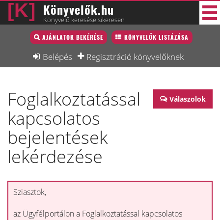
Könyvelők.hu
Könyvelő keresése sikeresen
Könyvelő lista
AJÁNLATOK BEKÉRÉSE
KÖNYVELŐK LISTÁZÁSA
31 új
Könyvelési munkák
Belépés
Regisztráció könyvelőknek
Fórum
Foglalkoztatással
Interjú
Válaszolok
kapcsolatos
Blog
bejelentések
Állás
lekérdezése
Képzésnaptár
Sziasztok,
az Ügyfélportálon a Foglalkoztatással kapcsolatos