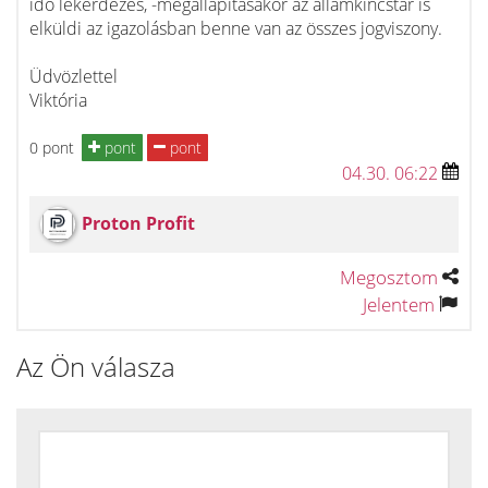
idő lekérdezés, -megállapításakor az államkincstár is
elküldi az igazolásban benne van az összes jogviszony.
Üdvözlettel
Viktória
0 pont
pont
pont
04.30. 06:22
Proton Profit
Megosztom
Jelentem
Az Ön válasza