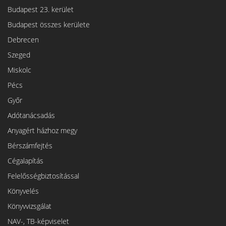
Budapest 23. kerület
Budapest összes kerülete
Debrecen
Szeged
Miskolc
Pécs
Győr
Adótanácsadás
Anyagért házhoz megy
Bérszámfejtés
Cégalapítás
Felelősségbiztosítással
Könyvelés
Könyvvizsgálat
NAV-, TB-képviselet