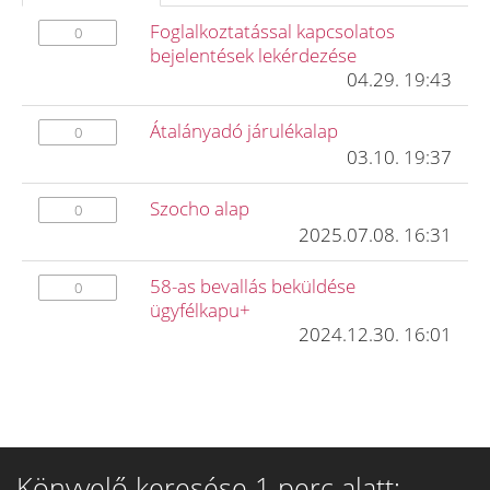
Foglalkoztatással kapcsolatos
0
bejelentések lekérdezése
04.29. 19:43
Átalányadó járulékalap
0
03.10. 19:37
Szocho alap
0
2025.07.08. 16:31
58-as bevallás beküldése
0
ügyfélkapu+
2024.12.30. 16:01
Könyvelő keresése 1 perc alatt: