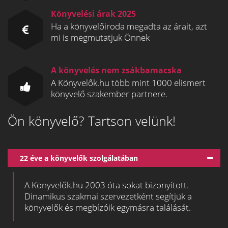
Könyvelési árak 2025
Ha a könyvelőiroda megadta az árait, azt
mi is megmutatjuk Önnek
A könyvelés nem zsákbamacska
A Könyvelők.hu több mint 1000 elismert
könyvelő szakember partnere.
Ön könyvelő? Tartson velünk!
22 éve a könyvelők szolgálatában
A Könyvelők.hu 2003 óta sokat bizonyított.
Dinamikus szakmai szervezetként segítjük a
könyvelők és megbízóik egymásra találását.