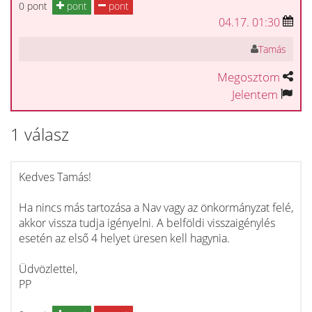
0 pont
pont
pont
04.17. 01:30
Tamás
Megosztom
Jelentem
1 válasz
Kedves Tamás!
Ha nincs más tartozása a Nav vagy az önkormányzat felé,
akkor vissza tudja igényelni. A belföldi visszaigénylés
esetén az első 4 helyet üresen kell hagynia.
Üdvözlettel,
PP