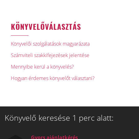
KÖNYVELŐVÁLASZTÁS
Könyvelői szolgálatások magyarázata
Számviteli szakkifejezések jelentése
Mennyibe kerül a könyvelés?
Hogyan érdemes könyvelőt választani?
Könyvelő keresése 1 perc alatt:
Gyors ajánlatkérés