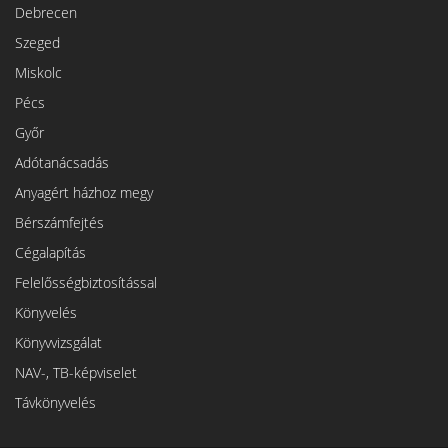
Debrecen
Szeged
Miskolc
Pécs
Győr
Adótanácsadás
Anyagért házhoz megy
Bérszámfejtés
Cégalapítás
Felelősségbiztosítással
Könyvelés
Könyvvizsgálat
NAV-, TB-képviselet
Távkönyvelés