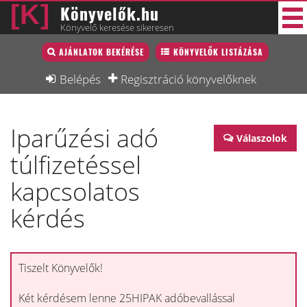
Könyvelők.hu
Könyvelő keresése sikeresen
Könyvelő lista
AJÁNLATOK BEKÉRÉSE
KÖNYVELŐK LISTÁZÁSA
30 új
Könyvelési munkák
Belépés
Regisztráció könyvelőknek
Fórum
Iparűzési adó
Interjú
Válaszolok
túlfizetéssel
Blog
kapcsolatos
Állás
kérdés
Képzésnaptár
Tiszelt Könyvelők!
Két kérdésem lenne 25HIPAK adóbevallással