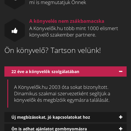
mi is megmutatjuk Önnek
A könyvelés nem zsákbamacska
A Könyvelők.hu több mint 1000 elismert
könyvelő szakember partnere.
Ön könyvelő? Tartson velünk!
22 éve a könyvelők szolgálatában
A Könyvelők.hu 2003 óta sokat bizonyított.
Dinamikus szakmai szervezetként segítjük a
könyvelők és megbízóik egymásra találását.
Új megbízásokat, jó kapcsolatokat hoz
Ön is adhat ajánlatot gombnyomásra