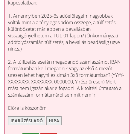
kapcsolatban:
1. Amennyiben 2025-ös adóelőlegeim nagyobbak
voltak mint a a tényleges adóm összege, a túlfizetés
különbözetet már ebben a bevallásban
visszaigényelhetem a TUL-01 lapon? (Önkormányzati
adófolyószámlán túlfizetés, a bevallás beadásáig ugye
nincs.)
2. A túlfizetés esetén megadandó számlaszámot IBAN
formátumban kell megadni? Vagy az első 4 mezőt
üresen lehet hagyni és simán 3x8 formátumban? (YYYY-
XXXXXXXX-XXXXXXXX-0000000, Y rész üresen) Mert
mást nem igazán akar elfogadni. A kitöltési útmutató a
számlaszám formátumáról semmit nem ír.
Előre is köszönöm!
IPARŰZÉSI ADÓ
HIPA