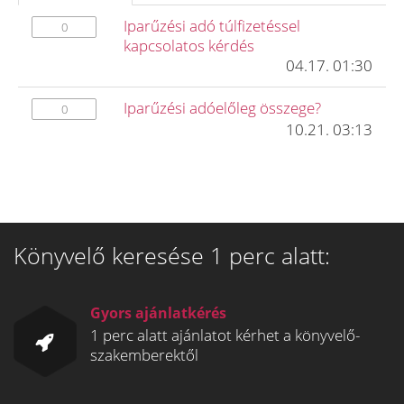
Iparűzési adó túlfizetéssel
0
kapcsolatos kérdés
04.17. 01:30
Iparűzési adóelőleg összege?
0
10.21. 03:13
Könyvelő keresése 1 perc alatt:
Gyors ajánlatkérés
1 perc alatt ajánlatot kérhet a könyvelő-
szakemberektől