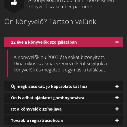
A Könyvelők.hu több mint 1000 elismert
könyvelő szakember partnere.
Ön könyvelő? Tartson velünk!
22 éve a könyvelők szolgálatában
A Könyvelők.hu 2003 óta sokat bizonyított.
Dinamikus szakmai szervezetként segítjük a
könyvelők és megbízóik egymásra találását.
Új megbízásokat, jó kapcsolatokat hoz
Ön is adhat ajánlatot gombnyomásra
Itt a könyvelők színe-java
Tovább a regisztrációhoz »