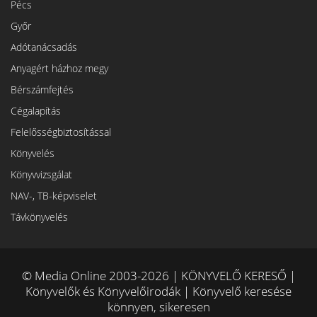
Pécs
Győr
Adótanácsadás
Anyagért házhoz megy
Bérszámfejtés
Cégalapítás
Felelősségbiztosítással
Könyvelés
Könyvvizsgálat
NAV-, TB-képviselet
Távkönyvelés
© Media Online 2003-2026 | KÖNYVELŐ KERESŐ |
Könyvelők és Könyvelőirodák | Könyvelő keresése
könnyen, sikeresen