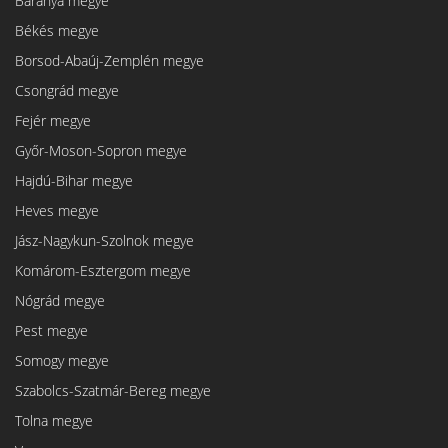
Baranya megye
Békés megye
Borsod-Abaúj-Zemplén megye
Csongrád megye
Fejér megye
Győr-Moson-Sopron megye
Hajdú-Bihar megye
Heves megye
Jász-Nagykun-Szolnok megye
Komárom-Esztergom megye
Nógrád megye
Pest megye
Somogy megye
Szabolcs-Szatmár-Bereg megye
Tolna megye