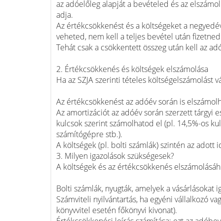
az adóelőleg alapját a bevételed és az elszámo
adja.
Az értékcsökkenést és a költségeket a negyedév
veheted, nem kell a teljes bevétel után fizetned
Tehát csak a csökkentett összeg után kell az ad
2. Értékcsökkenés és költségek elszámolása
Ha az SZJA szerinti tételes költségelszámolást vá
Az értékcsökkenést az adóév során is elszámolh
Az amortizációt az adóév során szerzett tárgyi
kulcsok szerint számolhatod el (pl. 14,5%-os k
számítógépre stb.).
A költségek (pl. bolti számlák) szintén az adott
3. Milyen igazolások szükségesek?
A költségek és az értékcsökkenés elszámolásáh
Bolti számlák, nyugták, amelyek a vásárlásokat ig
Számviteli nyilvántartás, ha egyéni vállalkozó va
könyvvitel esetén főkönyvi kivonat).