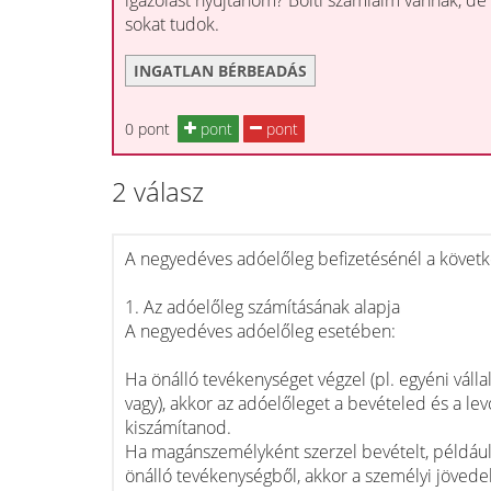
igazolást nyújtanom? Bolti számláim vannak, d
sokat tudok.
INGATLAN BÉRBEADÁS
0 pont
pont
pont
2 válasz
A negyedéves adóelőleg befizetésénél a követke
1. Az adóelőleg számításának alapja
A negyedéves adóelőleg esetében:
Ha önálló tevékenységet végzel (pl. egyéni váll
vagy), akkor az adóelőleget a bevételed és a lev
kiszámítanod.
Ha magánszemélyként szerzel bevételt, példáu
önálló tevékenységből, akkor a személyi jövedel