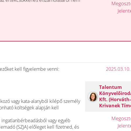
e az értékcsökkenés elszámolásáról nem
Megosz
Jelen
zőket kell figyelembe venni:
2025.03.10.
Talentum
Könyvelőirod
Kft. (Horváth
alkozó vagy kata-alanyból kilépő személy
Krivanek Tím
onható költségek alapján kell
Megosz
l ingatlanbérbeadásból vagy egyéb
Jelen
emadó (SZJA) előleget kell fizetned, és