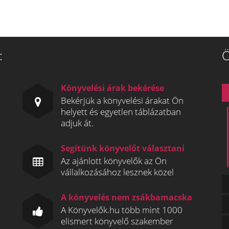
:
Ö
Könyvelési árak bekérése
Bekérjük a könyvelési árakat Ön
helyett és egyetlen táblázatban
adjuk át.
Segítünk könyvelőt választani
Az ajánlott könyvelők az Ön
vállalkozásához lesznek közel
A könyvelés nem zsákbamacska
A Könyvelők.hu több mint 1000
elismert könyvelő szakember