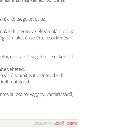
allásnál is meg kell adnod, de az
an) a költségeket és az
k kell vezetni az elszámolást, de az
ségszámlákat és az értékcsökkenés
etni, csak a költségekkel csökkentett
mbe veheted.
izáció számítását vezetned kell.
 kell mutatnod.
os kulcsairól vagy nyilvántartásáról,
Szabó Regina
2025.03.11.