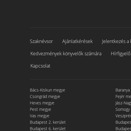
Szaknévsor
Ajánlatkérések
Jelentkezés a 
Kedvezmények könyvelők számára
Hírfigyelő
Kapcsolat
Bács-Kiskun megye
Baranya
Csongrád megye
Fejér m
Heves megye
Jász-Na
Pest megye
Somogy
Vas megye
Veszpré
Budapest 2. kerület
Budapest
Budapest 6. kerület
Budapest