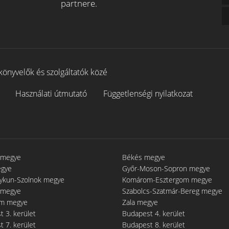
partnere.
könyvelők és szolgáltatók közé
Használati útmutató
Függetlenségi nyilatkozat
 megye
Békés megye
egye
Győr-Moson-Sopron megye
gykun-Szolnok megye
Komárom-Esztergom megye
 megye
Szabolcs-Szatmár-Bereg megye
m megye
Zala megye
 3. kerület
Budapest 4. kerület
 7. kerület
Budapest 8. kerület