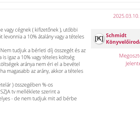
2025.03.10.
vagy cégnek ( kifizetőnek ), utóbbi
Schmidt
t levonnia a 10% átalány vagy a tételes
Könyvelőirod
 Nem tudjuk a bérleti díj összegét és az
Megosz
 is igaz a 10% vagy tételes költség
Jelen
költségek aránya nem éri el a bevétel
 ha magasabb az arány, akkor a tételes
vételár ) összegében %-os
ZJA tv melléklete szerint a
helyes - de nem tudjuk mit ad bérbe