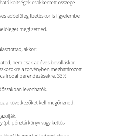
lható költségek csökkentett összege
es adóelőleg fizetéskor is figyelembe
.
óelőleget megfizetned.
lasztottad, akkor:
atod, nem csak az éves bevalláskor.
 eszközökre a törvényben meghatározott
ulcs irodai berendezésekre, 33%
 időszakban levonhatók.
oz a következőket kell megőrizned:
azolják.
gy (pl. pénztárkönyv vagy kettős