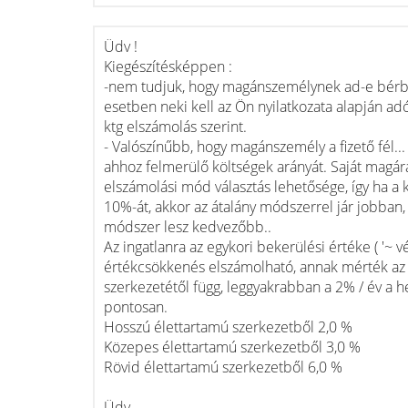
Üdv !
Kiegészítésképpen :
-nem tudjuk, hogy magánszemélynek ad-e bérbe 
esetben neki kell az Ön nyilatkozata alapján adó
ktg elszámolás szerint.
- Valószínűbb, hogy magánszemély a fizető fél...
ahhoz felmerülő költségek arányát. Saját magára
elszámolási mód választás lehetősége, így ha a 
10%-át, akkor az átalány módszerrel jár jobban,
módszer lesz kedvezőbb..
Az ingatlanra az egykori bekerülési értéke ( '~ 
értékcsökkenés elszámolható, annak mérték az S
szerkezetétől függ, leggyakrabban a 2% / év a 
pontosan.
Hosszú élettartamú szerkezetből 2,0 %
Közepes élettartamú szerkezetből 3,0 %
Rövid élettartamú szerkezetből 6,0 %
Üdv