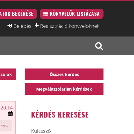
ATOK BEKÉRÉSE
KÖNYVELŐK LISTÁZÁSA
Belépés
Regisztráció könyvelőknek
szolok
Összes kérdés
Megválaszolatlan kérdések
 20:14
KÉRDÉS KERESÉSE
egina
Kulcsszó