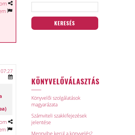
tom
tem
 07:27
KÖNYVELŐVÁLASZTÁS
a
Könyvelői szolgálatások
-
magyarázata
ea)
Számviteli szakkifejezések
tom
jelentése
tem
Mennyibe kerül a könyvelés?