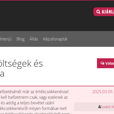
AJÁNL
Interjú
Blog
Állás
Képzésnaptár
öltségek és
Vála
sa
efizetésénél már az értékcsökkenéssel
2025.03.09.
 kell befizetnem csak, vagy ezeknek az
és addig a teljes bevétel utáni
Szabó R
rtékcsökkenésről milyen formában kell