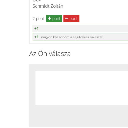
Schmidt Zoltán
2 pont
pont
pont
+1
+1
nagyon köszönöm a segítōkész vàlaszát!
Az Ön válasza