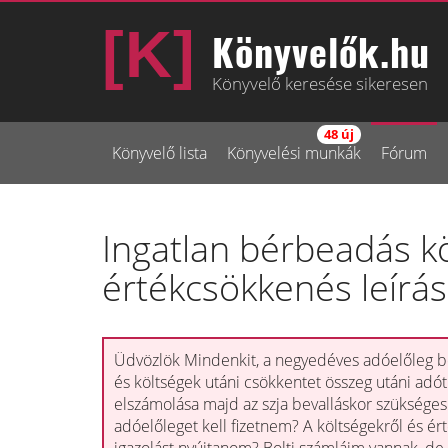
Könyvelők.hu
Könyvelő keresése sikeresen
48 új
Könyvelő lista
Könyvelési munkák
Fórum
Ingatlan bérbeadás k
értékcsökkenés leírá
Üdvözlök Mindenkit, a negyedéves adóelőleg b
és költségek utáni csökkentet összeg utáni adót
elszámolása majd az szja bevalláskor szükséges 
adóelőleget kell fizetnem? A költségekről és é