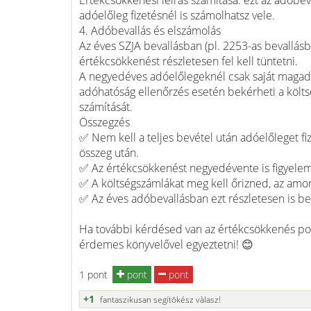
Értékcsökkenési leírás számítása: ezt az adóbev
adóelőleg fizetésnél is számolhatsz vele.
4. Adóbevallás és elszámolás
Az éves SZJA bevallásban (pl. 2253-as bevallásb
értékcsökkenést részletesen fel kell tüntetni.
A negyedéves adóelőlegeknél csak saját magadna
adóhatóság ellenőrzés esetén bekérheti a költ
számítását.
Összegzés
✅ Nem kell a teljes bevétel után adóelőleget fiz
összeg után.
✅ Az értékcsökkenést negyedévente is figyele
✅ A költségszámlákat meg kell őrizned, az amort
✅ Az éves adóbevallásban ezt részletesen is be
Ha további kérdésed van az értékcsökkenés pont
érdemes könyvelővel egyeztetni! 😊
1 pont
pont
pont
+1
fantaszikusan segítōkész vàlasz!