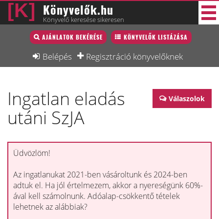
Könyvelők.hu
Könyvelő keresése sikeresen
Könyvelő lista
AJÁNLATOK BEKÉRÉSE
KÖNYVELŐK LISTÁZÁSA
34 új
Könyvelési munkák
Belépés
Regisztráció könyvelőknek
Fórum
Ingatlan eladás
Interjú
Válaszolok
utáni SzJA
Blog
Állás
Képzésnaptár
Üdvözlöm!
Az ingatlanukat 2021-ben vásároltunk és 2024-ben
adtuk el. Ha jól értelmezem, akkor a nyereségünk 60%-
ával kell számolnunk. Adóalap-csökkentő tételek
lehetnek az alábbiak?