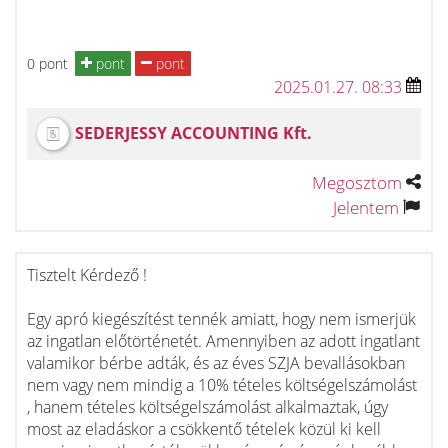
0 pont
pont
pont
2025.01.27. 08:33
SEDERJESSY ACCOUNTING Kft.
Megosztom
Jelentem
Tisztelt Kérdező !
Egy apró kiegészítést tennék amiatt, hogy nem ismerjük
az ingatlan előtörténetét. Amennyiben az adott ingatlant
valamikor bérbe adták, és az éves SZJA bevallásokban
nem vagy nem mindig a 10% tételes költségelszámolást
, hanem tételes költségelszámolást alkalmaztak, úgy
most az eladáskor a csökkentő tételek közül ki kell