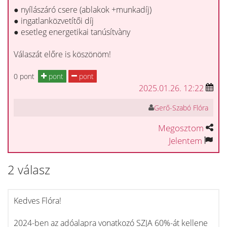
● nyílászáró csere (ablakok +munkadíj)
● ingatlanközvetítői díj
● esetleg energetikai tanúsítvàny
Válaszát előre is köszönöm!
0 pont
pont
pont
2025.01.26. 12:22
Gerő-Szabó Flóra
Megosztom
Jelentem
2 válasz
Kedves Flóra!
2024-ben az adóalapra vonatkozó SZJA 60%-át kellene