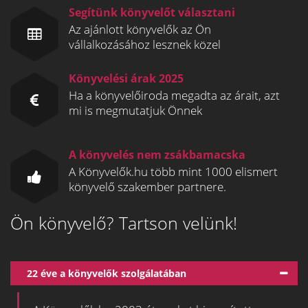
Segítünk könyvelőt választani
Az ajánlott könyvelők az Ön
vállalkozásához lesznek közel
Könyvelési árak 2025
Ha a könyvelőiroda megadta az árait, azt
mi is megmutatjuk Önnek
A könyvelés nem zsákbamacska
A Könyvelők.hu több mint 1000 elismert
könyvelő szakember partnere.
Ön könyvelő? Tartson velünk!
22 éve a könyvelők szolgálatában