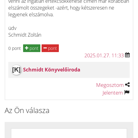
venni az ingatlan értékcsökkenése címén már korábban
elszámolt összegeket -azért, hogy kétszeresen ne
legyenek elszámolva.
üdv
Schmidt Zoltán
0 pont
pont
pont
2025.01.27. 11:33
Schmidt Könyvelőiroda
Megosztom
Jelentem
Az Ön válasza