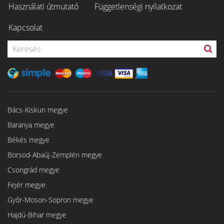
Használati útmutató
Függetlenségi nyilatkozat
Kapcsolat
Bács-Kiskun megye
Baranya megye
Békés megye
Borsod-Abaúj-Zemplén megye
Csongrád megye
Fejér megye
Győr-Moson-Sopron megye
Hajdú-Bihar megye