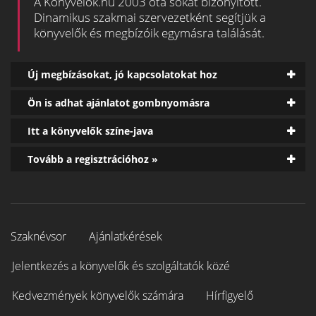
A Könyvelők.hu 2003 óta sokat bizonyított.
Dinamikus szakmai szervezetként segítjük a
könyvelők és megbízóik egymásra találását.
Új megbízásokat, jó kapcsolatokat hoz
Ön is adhat ajánlatot gombnyomásra
Itt a könyvelők színe-java
Tovább a regisztrációhoz »
Szaknévsor
Ajánlatkérések
Jelentkezés a könyvelők és szolgáltatók közé
Kedvezmények könyvelők számára
Hírfigyelő