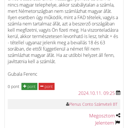
nincs magyar telephelye, akkor szabálytalan a számla,
mert Németországban nem számlázhat magyar áfát.
Ilyen esetben úgy működik, mint a FAD tételek, vagyis a
számla nem tartalmaz áfát, azt a beszerző országában
kell megfizetni, vagyis Ön fizeti meg. Ha viszonteladásra
kerül, akkor természetesen levonható is lesz, tehát + és
- tétellel ugyanaz jelenik meg a bevallás 18 és 63
sorában, de ettől függetlenül a német fél nem
számlázhat magyar áfát. Ha az utóbbi helyzet áll fenn,
javíttatnia kell a számlát.
Gubala Ferenc
0 pont
pont
pont
2024.10.11. 09:25
Plenus Conto Számviteli BT
Megosztom
Jelentem