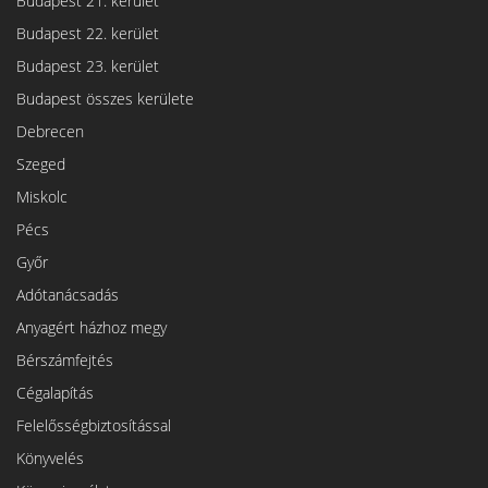
Budapest 21. kerület
Budapest 22. kerület
Budapest 23. kerület
Budapest összes kerülete
Debrecen
Szeged
Miskolc
Pécs
Győr
Adótanácsadás
Anyagért házhoz megy
Bérszámfejtés
Cégalapítás
Felelősségbiztosítással
Könyvelés