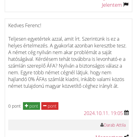
Jelentem
Kedves Ferenc!
Teljesen egyetértek azzal, amit írt. Szerintünk is ez a
helyes értelmezés. A gyakorlat azonban keresztbe tesz.
A német cég nyilván nem akar problémát a saját
hatóságával. Kérdésem tehát továbbra is levonható-e a
számlán szereplő ÁFA? Nyilván a biztonságos válasz a
nem. Egyre több német cégnél látjuk. hogy nem
hajlandó 0% ÁFAs számlát kiadni, inkább valami közös
német tulajdonú magyar közvetítő céghez irányít át.
0 pont
pont
pont
2024.10.11. 19:05
Darab Attila