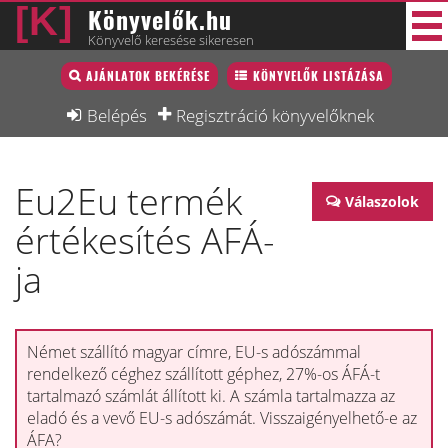
Könyvelők.hu
Könyvelő keresése sikeresen
Könyvelő lista
AJÁNLATOK BEKÉRÉSE
KÖNYVELŐK LISTÁZÁSA
38 új
Könyvelési munkák
Belépés
Regisztráció könyvelőknek
Fórum
Eu2Eu termék
Interjú
Válaszolok
értékesítés AFÁ-
Blog
ja
Állás
Képzésnaptár
Német szállító magyar címre, EU-s adószámmal
rendelkező céghez szállított géphez, 27%-os ÁFÁ-t
tartalmazó számlát állított ki. A számla tartalmazza az
eladó és a vevő EU-s adószámát. Visszaigényelhető-e az
ÁFA?