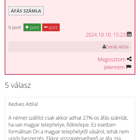
ÁFÁS SZÁMLA
0 pont
pont
pont
2024.10.10. 15:23
Darab Attila
Megosztom
Jelentem
5 válasz
Kedves Attila!
A német szállító csak akkor adhat 27%-os áfás számlát,
ha van magyar telephelye, fióktelepe. Ez esetben
formálisan Ön a magyar telephelytől vásárol, tehát nem
uniós beszerzés. Ekkor visszaigényelhető az áfa. Ha