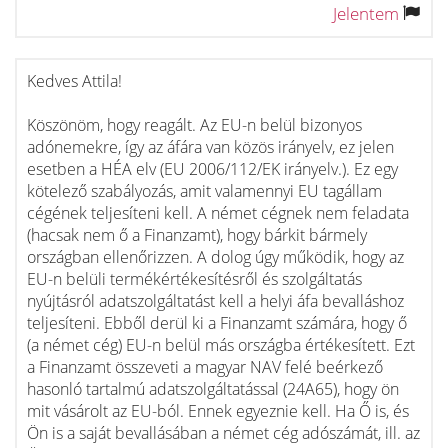
Jelentem
Kedves Attila!
Köszönöm, hogy reagált. Az EU-n belül bizonyos
adónemekre, így az áfára van közös irányelv, ez jelen
esetben a HÉA elv (EU 2006/112/EK irányelv.). Ez egy
kötelező szabályozás, amit valamennyi EU tagállam
cégének teljesíteni kell. A német cégnek nem feladata
(hacsak nem ő a Finanzamt), hogy bárkit bármely
országban ellenőrizzen. A dolog úgy működik, hogy az
EU-n belüli termékértékesítésről és szolgáltatás
nyújtásról adatszolgáltatást kell a helyi áfa bevalláshoz
teljesíteni. Ebből derül ki a Finanzamt számára, hogy ő
(a német cég) EU-n belül más országba értékesített. Ezt
a Finanzamt összeveti a magyar NAV felé beérkező
hasonló tartalmú adatszolgáltatással (24A65), hogy ön
mit vásárolt az EU-ból. Ennek egyeznie kell. Ha Ő is, és
Ön is a saját bevallásában a német cég adószámát, ill. az