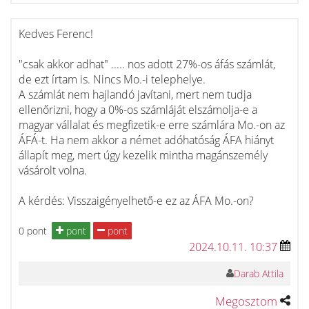
Kedves Ferenc!
"csak akkor adhat" ..... nos adott 27%-os áfás számlát,
de ezt írtam is. Nincs Mo.-i telephelye.
A számlát nem hajlandó javítani, mert nem tudja
ellenőrizni, hogy a 0%-os számláját elszámolja-e a
magyar vállalat és megfizetik-e erre számlára Mo.-on az
ÁFÁ-t. Ha nem akkor a német adóhatóság ÁFA hiányt
állapít meg, mert úgy kezelik mintha magánszemély
vásárolt volna.
A kérdés: Visszaigényelhető-e ez az ÁFA Mo.-on?
0 pont
pont
pont
2024.10.11. 10:37
Darab Attila
Megosztom