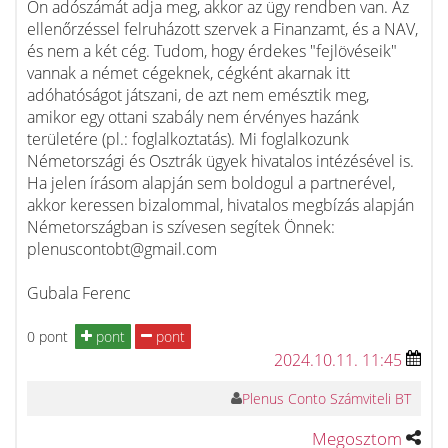
Ön adószámát adja meg, akkor az ügy rendben van. Az
ellenőrzéssel felruházott szervek a Finanzamt, és a NAV,
és nem a két cég. Tudom, hogy érdekes "fejlövéseik"
vannak a német cégeknek, cégként akarnak itt
adóhatóságot játszani, de azt nem emésztik meg,
amikor egy ottani szabály nem érvényes hazánk
területére (pl.: foglalkoztatás). Mi foglalkozunk
Németországi és Osztrák ügyek hivatalos intézésével is.
Ha jelen írásom alapján sem boldogul a partnerével,
akkor keressen bizalommal, hivatalos megbízás alapján
Németországban is szívesen segítek Önnek:
plenuscontobt@gmail.com
Gubala Ferenc
0 pont
pont
pont
2024.10.11. 11:45
Plenus Conto Számviteli BT
Megosztom