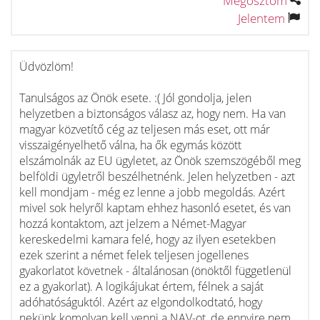
Megosztom
Jelentem
Üdvözlöm!
Tanulságos az Önök esete. :( Jól gondolja, jelen
helyzetben a biztonságos válasz az, hogy nem. Ha van
magyar közvetítő cég az teljesen más eset, ott már
visszaigényelhető válna, ha ők egymás között
elszámolnák az EU ügyletet, az Önök szemszögéből meg
belföldi ügyletről beszélhetnénk. Jelen helyzetben - azt
kell mondjam - még ez lenne a jobb megoldás. Azért
mivel sok helyről kaptam ehhez hasonló esetet, és van
hozzá kontaktom, azt jelzem a Német-Magyar
kereskedelmi kamara felé, hogy az ilyen esetekben
ezek szerint a német felek teljesen jogellenes
gyakorlatot követnek - általánosan (önöktől függetlenül
ez a gyakorlat). A logikájukat értem, félnek a saját
adóhatóságuktól. Azért az elgondolkodtató, hogy
nekünk komolyan kell venni a NAV-ot, de ennyire nem