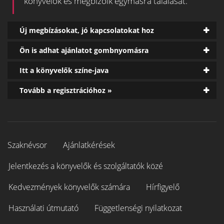
könyvelők és megbízóik egymásra találását.
Új megbízásokat, jó kapcsolatokat hoz
Ön is adhat ajánlatot gombnyomásra
Itt a könyvelők színe-java
Tovább a regisztrációhoz »
Szaknévsor
Ajánlatkérések
Jelentkezés a könyvelők és szolgáltatók közé
Kedvezmények könyvelők számára
Hírfigyelő
Használati útmutató
Függetlenségi nyilatkozat