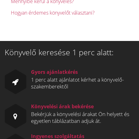
Mennyibe kerül a könyvelés?
Hogyan érdemes könyvelőt választani?
Könyvelő keresése 1 perc alatt:
Gyors ajánlatkérés
1 perc alatt ajánlatot kérhet a könyvelő-
szakemberektől
Könyvelési árak bekérése
Bekérjük a könyvelési árakat Ön helyett és
egyetlen táblázatban adjuk át.
Ingyenes szolgáltatás