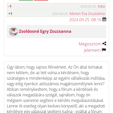
-1
Kata
2024.09.25.
+1
Monori Éva Zsuzsánna
2024.09.25.
2024.09.25. 08:16
Zsoldosné Egry Zsuzsanna
Megosztom
Jelentem
Úgy látom, hogy sajnos félreértett. Az Ön által leírtakat
nem kétlem, de az lett volna a kérdésem, hogy
szükséges-e mindenképp az egyéni vállalkozás indítása,
vagy elég ilyenkor adószámos magánszemélynek lenni?
Abban reménykedtem, hogy a fórum a kérdések és
válaszok megadására szolgál, sajnálom, hogy ön
mégsem szeretne segíteni e kérdés megválaszolásával.
Lenne itt esetleg olyan kedves könyvelő, aki a megadott
kérdésre egy válasszal segíteni tudna - ezáltal a fórum