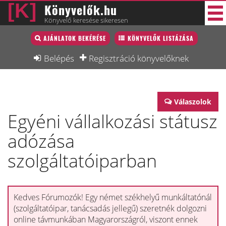
Könyvelők.hu
Könyvelő keresése sikeresen
Könyvelő lista
AJÁNLATOK BEKÉRÉSE
KÖNYVELŐK LISTÁZÁSA
40 új
Könyvelési munkák
Belépés
Regisztráció könyvelőknek
Fórum
Interjú
Válaszolok
Egyéni vállalkozási státusz
Blog
adózása
Állás
szolgáltatóiparban
Képzésnaptár
Kedves Fórumozók! Egy német székhelyű munkáltatónál
(szolgáltatóipar, tanácsadás jellegű) szeretnék dolgozni
online távmunkában Magyarországról, viszont ennek