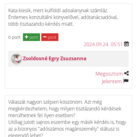
Kata kiesik, mert külföldi adoalanynak számláz.
Érdemes konzultálni könyvelővel, adótanácsadóval,
több tisztazando kérdés miatt.
0 pont
pont
pont
2024.09.24. 05:51
Zsoldosné Egry Zsuzsanna
Megosztom
Jelentem
Válaszát nagyon szépen köszönöm. Azt még
megkérdezhetem, hogy milyen tisztázandó kérdések
merülhetnek fel ilyen esetben?
Utólag jutott sajnos eszembe egy másik kérdés is, hogy
az a bizonyos "adószámos magánszemély" státusz is
elegendő lehet?