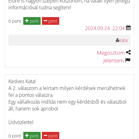
Előre is nagyon szépen köszönöm, ha valaki ilyen jellegű
információval tudna segíteni!
0 pont
pont
pont
2024.09.24. 22:04
Kata
Megosztom
Jelentem
Kedves Kata!
A 2. válaszom a leirtam milyen kérdések merülhetnek
fel a pontos válaszra.
Egy vállalkozás indítás nem egy kérdésből és válaszbol
áll, hanem sok aprobol
Üdvözlettel
0 pont
pont
pont