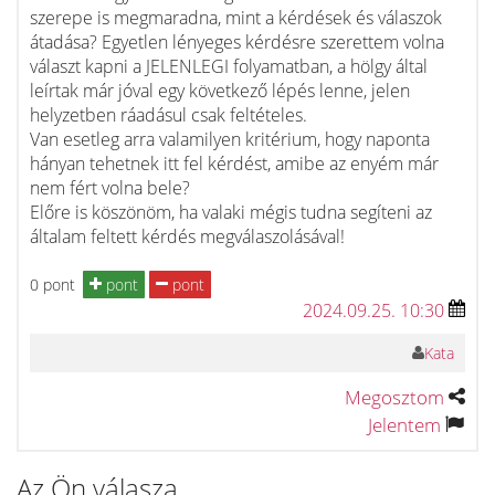
szerepe is megmaradna, mint a kérdések és válaszok
átadása? Egyetlen lényeges kérdésre szerettem volna
választ kapni a JELENLEGI folyamatban, a hölgy által
leírtak már jóval egy következő lépés lenne, jelen
helyzetben ráadásul csak feltételes.
Van esetleg arra valamilyen kritérium, hogy naponta
hányan tehetnek itt fel kérdést, amibe az enyém már
nem fért volna bele?
Előre is köszönöm, ha valaki mégis tudna segíteni az
általam feltett kérdés megválaszolásával!
0 pont
pont
pont
2024.09.25. 10:30
Kata
Megosztom
Jelentem
Az Ön válasza