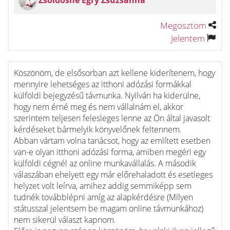
Zsoldosné Egry Zsuzsanna
Megosztom
Jelentem
Köszönöm, de elsősorban azt kellene kiderítenem, hogy
mennyire lehetséges az itthoni adózási formákkal
külföldi bejegyzésű távmunka. Nyilván ha kiderülne,
hogy nem érné meg és nem vállalnám el, akkor
szerintem teljesen felesleges lenne az Ön által javasolt
kérdéseket bármelyik könyvelőnek feltennem.
Abban vártam volna tanácsot, hogy az említett esetben
van-e olyan itthoni adózási forma, amiben megéri egy
külföldi cégnél az online munkavállalás. A második
válaszában ehelyett egy már előrehaladott és esetleges
helyzet volt leírva, amihez addig semmiképp sem
tudnék továbblépni amíg az alapkérdésre (Milyen
státusszal jelentsem be magam online távmunkához)
nem sikerül választ kapnom.