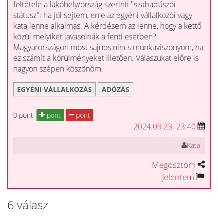
feltétele a lakóhely/ország szerinti "szabadúszói
státusz": ha jól sejtem, erre az egyéni vállalkozói vagy
kata lenne alkalmas. A kérdésem az lenne, hogy a kettő
közül melyiket javasolnák a fenti esetben?
Magyarországon most sajnos nincs munkaviszonyom, ha
ez számít a körülményeket illetően. Válaszukat előre is
nagyon szépen köszönöm.
EGYÉNI VÁLLALKOZÁS
ADÓZÁS
0 pont
pont
pont
2024.09.23. 23:40
Kata
Megosztom
Jelentem
6 válasz