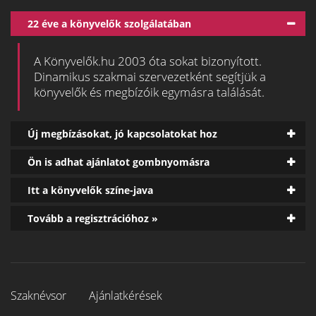
22 éve a könyvelők szolgálatában
A Könyvelők.hu 2003 óta sokat bizonyított.
Dinamikus szakmai szervezetként segítjük a
könyvelők és megbízóik egymásra találását.
Új megbízásokat, jó kapcsolatokat hoz
Ön is adhat ajánlatot gombnyomásra
Itt a könyvelők színe-java
Tovább a regisztrációhoz »
Szaknévsor
Ajánlatkérések