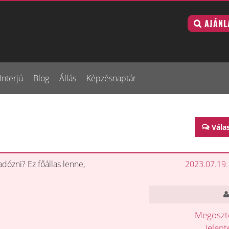
AJÁNL
Interjú
Blog
Állás
Képzésnaptár
Vála
adózni? Ez főállas lenne,
2023.07.19.
Megosz
Jelen