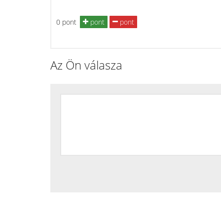
0 pont
pont
pont
Az Ön válasza