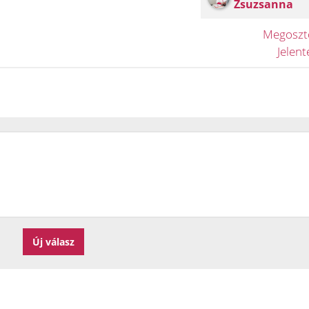
Zsuzsanna
Megosz
Jelen