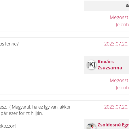
Megosz
Jelen
os lenne?
2023.07.20.
Kovács
Zsuzsanna
Megosz
Jelen
z. :( Magyarul, ha ez így van, akkor
2023.07.20.
ár ezer forint hijján.
Zsoldosné Eg
kokozzon!