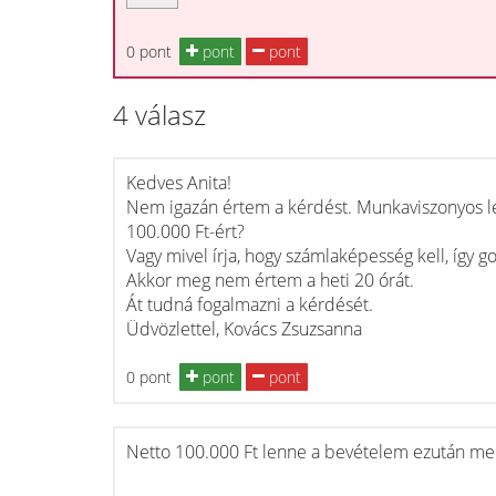
0 pont
pont
pont
4 válasz
Kedves Anita!
Nem igazán értem a kérdést. Munkaviszonyos le
100.000 Ft-ért?
Vagy mivel írja, hogy számlaképesség kell, így 
Akkor meg nem értem a heti 20 órát.
Át tudná fogalmazni a kérdését.
Üdvözlettel, Kovács Zsuzsanna
0 pont
pont
pont
Netto 100.000 Ft lenne a bevételem ezután me