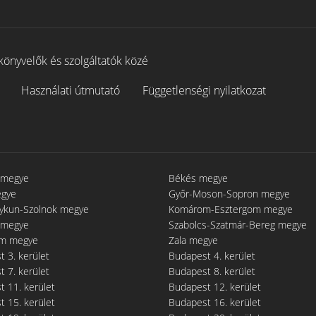
könyvelők és szolgáltatók közé
Használati útmutató
Függetlenségi nyilatkozat
 megye
Békés megye
egye
Győr-Moson-Sopron megye
gykun-Szolnok megye
Komárom-Esztergom megye
 megye
Szabolcs-Szatmár-Bereg megye
m megye
Zala megye
 3. kerület
Budapest 4. kerület
 7. kerület
Budapest 8. kerület
 11. kerület
Budapest 12. kerület
 15. kerület
Budapest 16. kerület