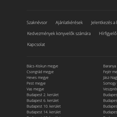
Szaknévsor
Ajánlatkérések
Jelentkezés a 
Kedvezmények könyvelők számára
Hírfigyelő
Kapcsolat
Bács-Kiskun megye
Baranya
Csongrád megye
Fejér m
Heves megye
Jász-Na
Pest megye
Somogy
Vas megye
Veszpré
Budapest 2. kerület
Budapest
Budapest 6. kerület
Budapest
Budapest 10. kerület
Budapest
Budapest 14. kerület
Budapest