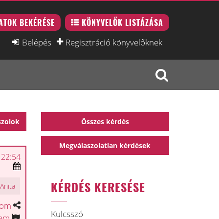
ATOK BEKÉRÉSE
KÖNYVELŐK LISTÁZÁSA
Belépés
Regisztráció könyvelőknek
szolok
Összes kérdés
Megválaszolatlan kérdések
 22:54
KÉRDÉS KERESÉSE
Anita
tom
Kulcsszó
tem