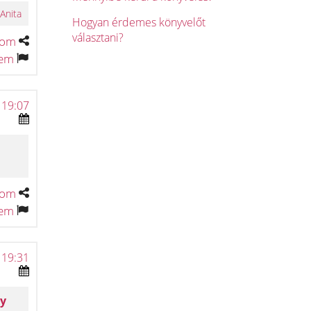
Anita
Hogyan érdemes könyvelőt
választani?
tom
tem
 19:07
tom
tem
 19:31
ry