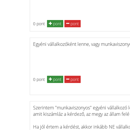
0 pont
pont
pont
Egyéni vállalkozóként lenne, vagy munkaviszony
0 pont
pont
pont
Szerintem "munkaviszonyos" egyéni vállalkozó les
amit kiszámláz a kérdező, az megy az állam felé p
Ha jól értem a kérdést, akkor inkább NE vállal