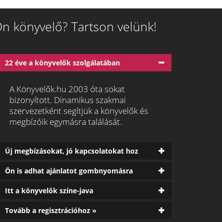
n könyvelő? Tartson velünk!
22 éve a könyvelők szolgálatában
A Könyvelők.hu 2003 óta sokat
bizonyított. Dinamikus szakmai
szervezetként segítjük a könyvelők és
megbízóik egymásra találását.
Új megbízásokat, jó kapcsolatokat hoz
Ön is adhat ajánlatot gombnyomásra
Itt a könyvelők színe-java
Tovább a regisztrációhoz »