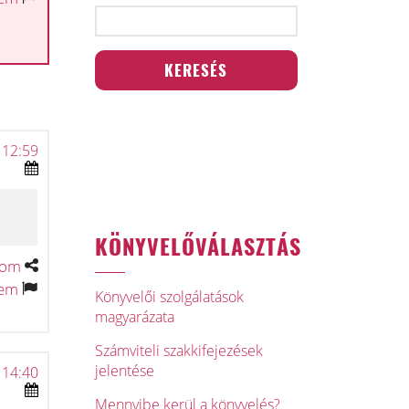
 12:59
KÖNYVELŐVÁLASZTÁS
tom
tem
Könyvelői szolgálatások
magyarázata
Számviteli szakkifejezések
jelentése
 14:40
Mennyibe kerül a könyvelés?