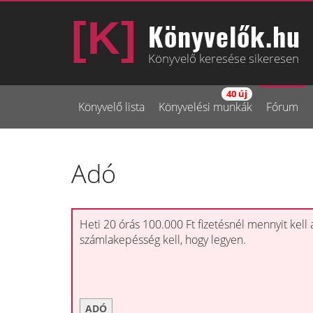
Könyvelők.hu
Könyvelő keresése sikeresen
40 új
Könyvelő lista
Könyvelési munkák
Fórum
Adó
Heti 20 órás 100.000 Ft fizetésnél mennyit kell 
számlakepésség kell, hogy legyen.
ADÓ