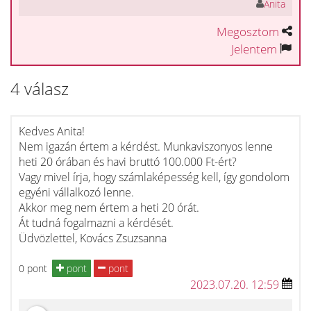
Anita
Megosztom
Jelentem
4 válasz
Kedves Anita!
Nem igazán értem a kérdést. Munkaviszonyos lenne
heti 20 órában és havi bruttó 100.000 Ft-ért?
Vagy mivel írja, hogy számlaképesség kell, így gondolom
egyéni vállalkozó lenne.
Akkor meg nem értem a heti 20 órát.
Át tudná fogalmazni a kérdését.
Üdvözlettel, Kovács Zsuzsanna
0 pont
pont
pont
2023.07.20. 12:59