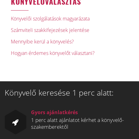
KÖNYVELŐVÁLASZTÁS
Könyvelői szolgálatások magyarázata
Számviteli szakkifejezések jelentése
Mennyibe kerül a könyvelés?
Hogyan érdemes könyvelőt választani?
Könyvelő keresése 1 perc alatt:
Gyors ajánlatkérés
1 perc alatt ajánlatot kérhet a könyvelő-
szakemberektől