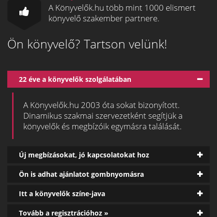
A Könyvelők.hu több mint 1000 elismert
könyvelő szakember partnere.
Ön könyvelő? Tartson velünk!
22 éve a könyvelők szolgálatában
A Könyvelők.hu 2003 óta sokat bizonyított.
Dinamikus szakmai szervezetként segítjük a
könyvelők és megbízóik egymásra találását.
Új megbízásokat, jó kapcsolatokat hoz
Ön is adhat ajánlatot gombnyomásra
Itt a könyvelők színe-java
Tovább a regisztrációhoz »