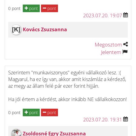
0 pont
pont
pont
2023.07.20. 19:07
Kovács Zsuzsanna
Megosztom
Jelentem
Szerintem "munkaviszonyos" egyéni vállalkozó lesz. :(
Magyarul, ha ez így van, akkor amit kiszámláz a kérdező,
az megy az állam felé pár ezer forint hijján.
Ha jól értem a kérdést, akkor inkább NE vállalkokozzon!
0 pont
pont
pont
2023.07.20. 19:31
Zsoldosné Egry Zsuzsanna