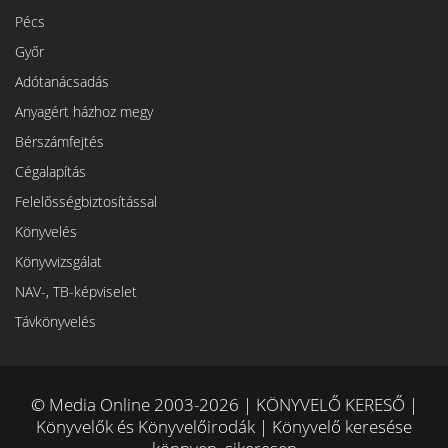
Pécs
Győr
Adótanácsadás
Anyagért házhoz megy
Bérszámfejtés
Cégalapítás
Felelősségbiztosítással
Könyvelés
Könyvvizsgálat
NAV-, TB-képviselet
Távkönyvelés
© Media Online 2003-2026 | KÖNYVELŐ KERESŐ |
Könyvelők és Könyvelőirodák | Könyvelő keresése