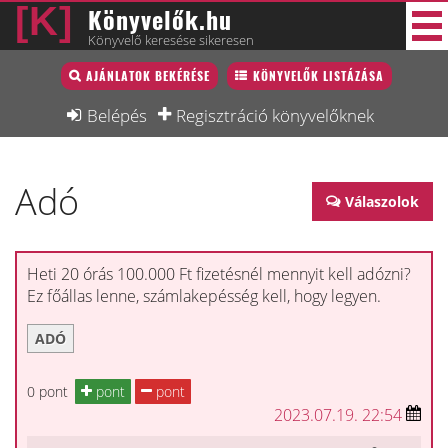
Könyvelők.hu
Könyvelő keresése sikeresen
Könyvelő lista
AJÁNLATOK BEKÉRÉSE
KÖNYVELŐK LISTÁZÁSA
33 új
Könyvelési munkák
Belépés
Regisztráció könyvelőknek
Fórum
Adó
Interjú
Válaszolok
Blog
Állás
Heti 20 órás 100.000 Ft fizetésnél mennyit kell adózni?
Ez főállas lenne, számlakepésség kell, hogy legyen.
Képzésnaptár
ADÓ
0 pont
pont
pont
2023.07.19. 22:54