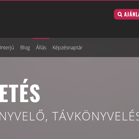
AJÁNL
Interjú
Blog
Állás
Képzésnaptár
ETÉS
YVELŐ, TÁVKÖNYVELÉS