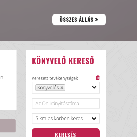
ÖSSZES ÁLLÁS
KÖNYVELŐ KERESŐ
on
Keresett tevékenységek
Könyvelés