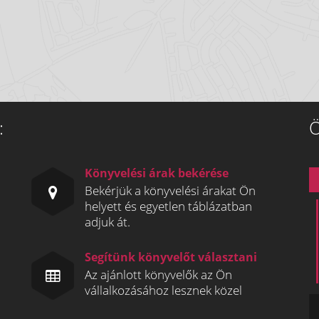
:
Ö
Könyvelési árak bekérése
Bekérjük a könyvelési árakat Ön
helyett és egyetlen táblázatban
adjuk át.
Segítünk könyvelőt választani
Az ajánlott könyvelők az Ön
vállalkozásához lesznek közel