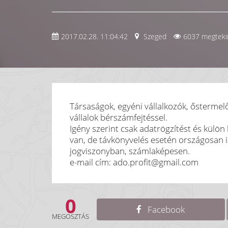
2017.02.28. 11:04:42
Szeged
6037 megteki
Társaságok, egyéni vállalkozók, őstermelő
vállalok bérszámfejtéssel.
Igény szerint csak adatrögzítést és külö
van, de távkönyvelés esetén országosan i
jogviszonyban, számlaképesen.
e-mail cím: ado.profit@gmail.com
0
Facebook
MEGOSZTÁS