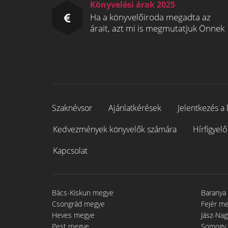
Könyvelési árak 2025
Ha a könyvelőiroda megadta az
árait, azt mi is megmutatjuk Önnek
Szaknévsor
Ajánlatkérések
Jelentkezés a 
Kedvezmények könyvelők számára
Hírfigyelő
Kapcsolat
Bács-Kiskun megye
Baranya
Csongrád megye
Fejér m
Heves megye
Jász-Na
Pest megye
Somogy