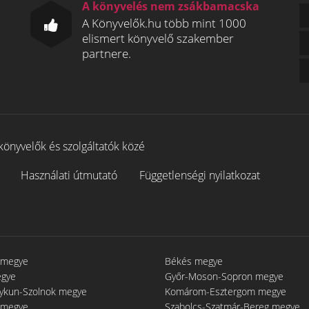
A könyvelés nem zsákbamacska
A Könyvelők.hu több mint 1000
elismert könyvelő szakember
partnere.
könyvelők és szolgáltatók közé
Használati útmutató
Függetlenségi nyilatkozat
 megye
Békés megye
egye
Győr-Moson-Sopron megye
gykun-Szolnok megye
Komárom-Esztergom megye
 megye
Szabolcs-Szatmár-Bereg megye