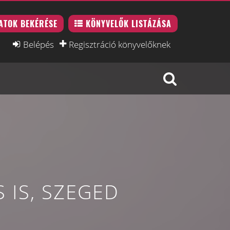
ATOK BEKÉRÉSE
KÖNYVELŐK LISTÁZÁSA
Belépés
Regisztráció könyvelőknek
 IS, SZEGED