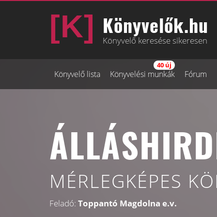
Könyvelők.hu
Könyvelő keresése sikeresen
40 új
Könyvelő lista
Könyvelési munkák
Fórum
ÁLLÁSHIRD
MÉRLEGKÉPES KÖN
Feladó:
Toppantó Magdolna e.v.