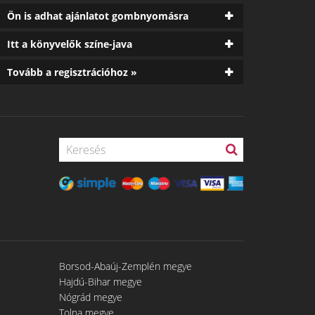
Ön is adhat ajánlatot gombnyomásra
Itt a könyvelők színe-java
Tovább a regisztrációhoz »
Borsod-Abaúj-Zemplén megye
Hajdú-Bihar megye
Nógrád megye
Tolna megye