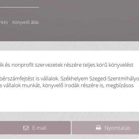
ntés
Könyvelő állás
k és nonprofit szervezetek részére teljes körű könyvelést
n bérszámfejtést is vállalok. Székhelyem Szeged-Szentmihály
s vállalok munkát, könyvelő irodák részére is, megbízásos
E-mail
Nyomtatás