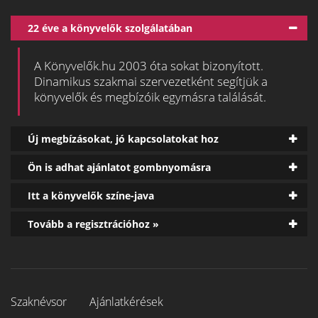
22 éve a könyvelők szolgálatában
A Könyvelők.hu 2003 óta sokat bizonyított.
Dinamikus szakmai szervezetként segítjük a
könyvelők és megbízóik egymásra találását.
Új megbízásokat, jó kapcsolatokat hoz
Ön is adhat ajánlatot gombnyomásra
Itt a könyvelők színe-java
Tovább a regisztrációhoz »
Szaknévsor
Ajánlatkérések