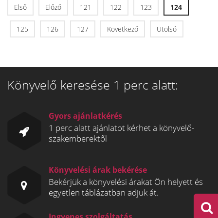
Első
Előző
121
122
123
124
125
126
127
Következő
Utolsó
Könyvelő keresése 1 perc alatt:
Gyors ajánlatkérés
1 perc alatt ajánlatot kérhet a könyvelő-
szakemberektől
Könyvelési árak bekérése
Bekérjük a könyvelési árakat Ön helyett és
egyetlen táblázatban adjuk át.
Ingyenes szolgáltatás