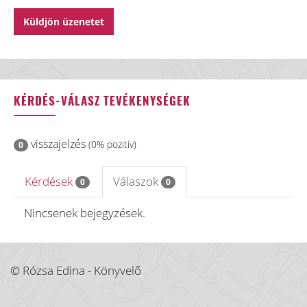
KÉRDÉS-VÁLASZ TEVÉKENYSÉGEK
visszajelzés
(0% pozitív)
0
Kérdések
Válaszok
0
0
Nincsenek bejegyzések.
© Rózsa Edina - Könyvelő