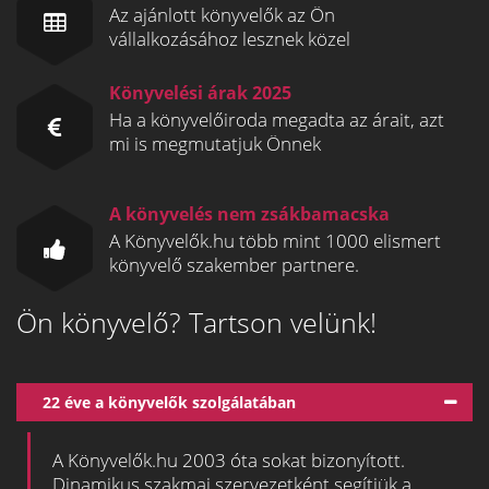
Az ajánlott könyvelők az Ön
vállalkozásához lesznek közel
Könyvelési árak 2025
Ha a könyvelőiroda megadta az árait, azt
mi is megmutatjuk Önnek
A könyvelés nem zsákbamacska
A Könyvelők.hu több mint 1000 elismert
könyvelő szakember partnere.
Ön könyvelő? Tartson velünk!
22 éve a könyvelők szolgálatában
A Könyvelők.hu 2003 óta sokat bizonyított.
Dinamikus szakmai szervezetként segítjük a