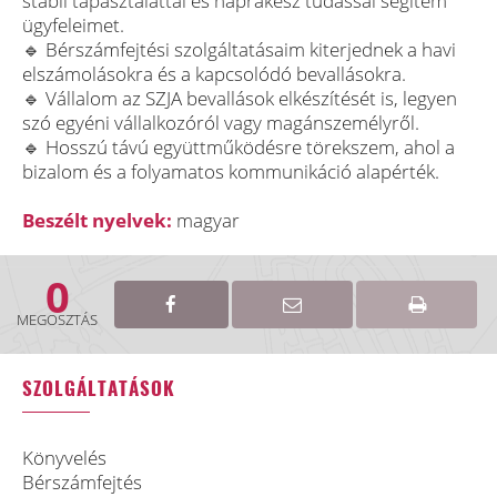
stabil tapasztalattal és naprakész tudással segítem
ügyfeleimet.
🔹 Bérszámfejtési szolgáltatásaim kiterjednek a havi
elszámolásokra és a kapcsolódó bevallásokra.
🔹 Vállalom az SZJA bevallások elkészítését is, legyen
szó egyéni vállalkozóról vagy magánszemélyről.
🔹 Hosszú távú együttműködésre törekszem, ahol a
bizalom és a folyamatos kommunikáció alapérték.
Beszélt nyelvek:
magyar
0
MEGOSZTÁS
SZOLGÁLTATÁSOK
Könyvelés
Bérszámfejtés