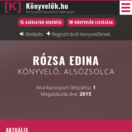
Könyvelők.hu
Könyvelő keresése sikeresen
Könyvelő lista
AJÁNLATOK BEKÉRÉSE
KÖNYVELŐK LISTÁZÁSA
30 új
Könyvelési munkák
Belépés
Regisztráció könyvelőknek
Fórum
RÓZSA EDINA
Interjú
Blog
KÖNYVELŐ, ALSÓZSOLCA
Állás
Munkacsoport létszáma:
1
Képzésnaptár
Megalakulás éve:
2015
AKTUÁLIS