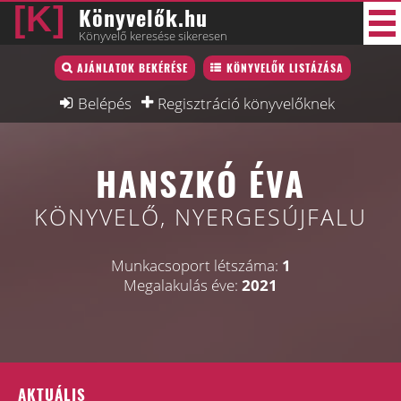
Könyvelők.hu
Könyvelő keresése sikeresen
Könyvelő lista
AJÁNLATOK BEKÉRÉSE
KÖNYVELŐK LISTÁZÁSA
43 új
Könyvelési munkák
Belépés
Regisztráció könyvelőknek
Fórum
HANSZKÓ ÉVA
Interjú
Blog
KÖNYVELŐ, NYERGESÚJFALU
Állás
Munkacsoport létszáma:
1
Képzésnaptár
Megalakulás éve:
2021
AKTUÁLIS