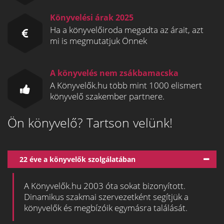
Könyvelési árak 2025
Ha a könyvelőiroda megadta az árait, azt
mi is megmutatjuk Önnek
A könyvelés nem zsákbamacska
A Könyvelők.hu több mint 1000 elismert
könyvelő szakember partnere.
Ön könyvelő? Tartson velünk!
22 éve a könyvelők szolgálatában
A Könyvelők.hu 2003 óta sokat bizonyított.
Dinamikus szakmai szervezetként segítjük a
könyvelők és megbízóik egymásra találását.