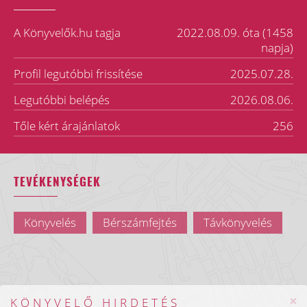
A Könyvelők.hu tagja
2022.08.09. óta (1458
napja)
Profil legutóbbi frissítése
2025.07.28.
Legutóbbi belépés
2026.08.06.
Tőle kért árajánlatok
256
TEVÉKENYSÉGEK
Könyvelés
Bérszámfejtés
Távkönyvelés
×
KÖNYVELŐ HIRDETÉS