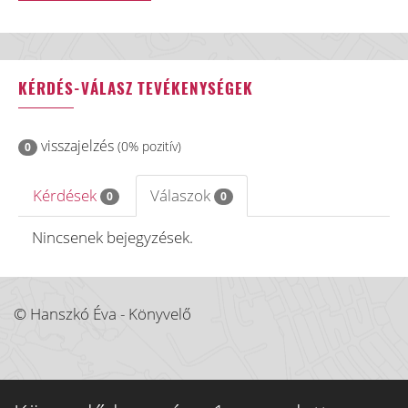
KÉRDÉS-VÁLASZ TEVÉKENYSÉGEK
visszajelzés
(0% pozitív)
0
Kérdések
Válaszok
0
0
Nincsenek bejegyzések.
© Hanszkó Éva - Könyvelő