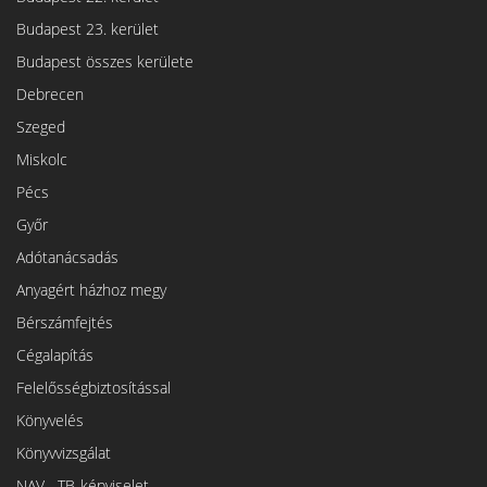
Budapest 23. kerület
Budapest összes kerülete
Debrecen
Szeged
Miskolc
Pécs
Győr
Adótanácsadás
Anyagért házhoz megy
Bérszámfejtés
Cégalapítás
Felelősségbiztosítással
Könyvelés
Könyvvizsgálat
NAV-, TB-képviselet