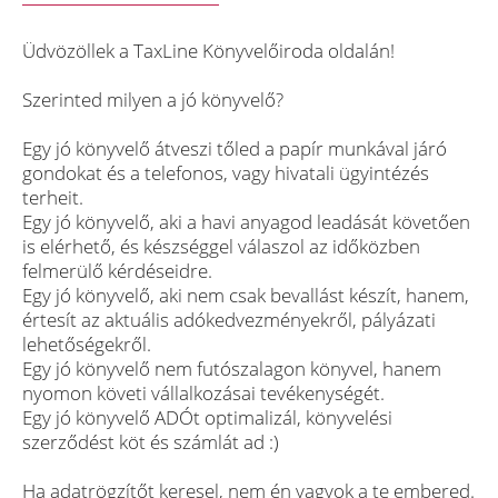
Üdvözöllek a TaxLine Könyvelőiroda oldalán!
Szerinted milyen a jó könyvelő?
Egy jó könyvelő átveszi tőled a papír munkával járó
gondokat és a telefonos, vagy hivatali ügyintézés
terheit.
Egy jó könyvelő, aki a havi anyagod leadását követően
is elérhető, és készséggel válaszol az időközben
felmerülő kérdéseidre.
Egy jó könyvelő, aki nem csak bevallást készít, hanem,
értesít az aktuális adókedvezményekről, pályázati
lehetőségekről.
Egy jó könyvelő nem futószalagon könyvel, hanem
nyomon követi vállalkozásai tevékenységét.
Egy jó könyvelő ADÓt optimalizál, könyvelési
szerződést köt és számlát ad :)
Ha adatrögzítőt keresel, nem én vagyok a te embered.