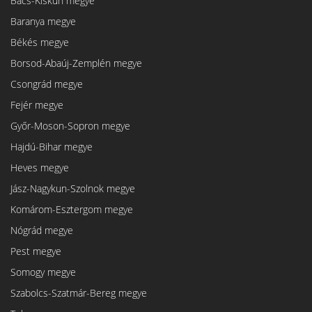
Bács-Kiskun megye
Baranya megye
Békés megye
Borsod-Abaúj-Zemplén megye
Csongrád megye
Fejér megye
Győr-Moson-Sopron megye
Hajdú-Bihar megye
Heves megye
Jász-Nagykun-Szolnok megye
Komárom-Esztergom megye
Nógrád megye
Pest megye
Somogy megye
Szabolcs-Szatmár-Bereg megye