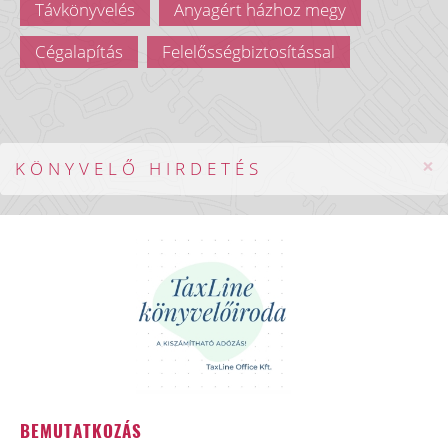
Távkönyvelés
Anyagért házhoz megy
Cégalapítás
Felelősségbiztosítással
×
KÖNYVELŐ HIRDETÉS
BEMUTATKOZÁS