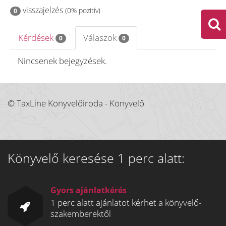
visszajelzés
(0% pozitív)
0
Kérdések
Válaszok
0
0
Nincsenek bejegyzések.
© TaxLine Könyvelőiroda - Könyvelő
Könyvelő keresése 1 perc alatt:
Gyors ajánlatkérés
1 perc alatt ajánlatot kérhet a könyvelő-
szakemberektől