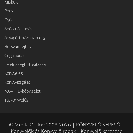
Miskolc
Pécs
Győr
Adótanácsadás
Anyagért házhoz megy
Bérszámfejtés
Cégalapítás
Felelősségbiztosítással
Könyvelés
Könyvvizsgálat
NAV-, TB-képviselet
Távkönyvelés
© Media Online 2003-2026 | KÖNYVELŐ KERESŐ |
Könyvelők és Könyvelőirodák | Könyvelő keresése