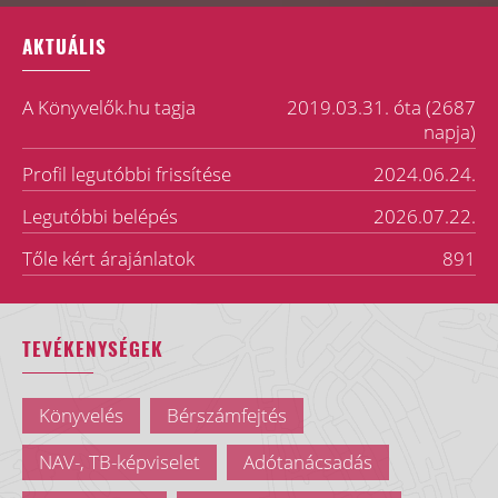
AKTUÁLIS
A Könyvelők.hu tagja
2019.03.31. óta (2687
napja)
Profil legutóbbi frissítése
2024.06.24.
Legutóbbi belépés
2026.07.22.
Tőle kért árajánlatok
891
TEVÉKENYSÉGEK
Könyvelés
Bérszámfejtés
NAV-, TB-képviselet
Adótanácsadás