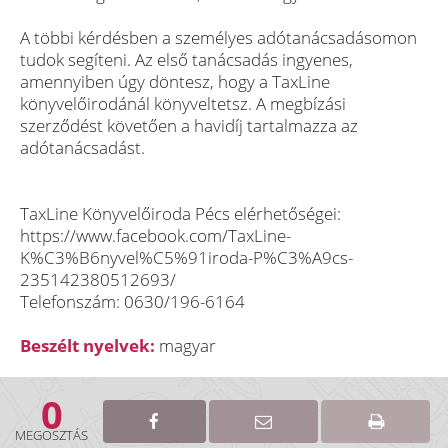
A többi kérdésben a személyes adótanácsadásomon
tudok segíteni. Az első tanácsadás ingyenes,
amennyiben úgy döntesz, hogy a TaxLine
könyvelőirodánál könyveltetsz. A megbízási
szerződést követően a havidíj tartalmazza az
adótanácsadást.
TaxLine Könyvelőiroda Pécs elérhetőségei:
https://www.facebook.com/TaxLine-
K%C3%B6nyvel%C5%91iroda-P%C3%A9cs-
235142380512693/
Telefonszám: 0630/196-6164
Beszélt nyelvek:
magyar
0
MEGOSZTÁS