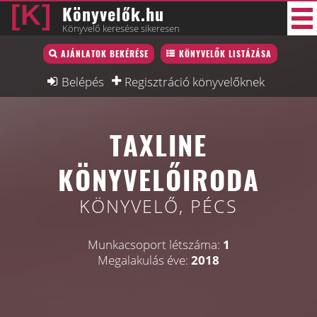
Könyvelők.hu
Könyvelő keresése sikeresen
Könyvelő lista
AJÁNLATOK BEKÉRÉSE
KÖNYVELŐK LISTÁZÁSA
33 új
Könyvelési munkák
Belépés
Regisztráció könyvelőknek
Fórum
TAXLINE
Interjú
Blog
KÖNYVELŐIRODA
Állás
KÖNYVELŐ, PÉCS
Képzésnaptár
Munkacsoport létszáma:
1
Megalakulás éve:
2018