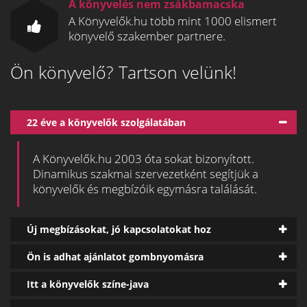
A könyvelés nem zsákbamacska
A Könyvelők.hu több mint 1000 elismert
könyvelő szakember partnere.
Ön könyvelő? Tartson velünk!
22 éve a könyvelők szolgálatában
A Könyvelők.hu 2003 óta sokat bizonyított.
Dinamikus szakmai szervezetként segítjük a
könyvelők és megbízóik egymásra találását.
Új megbízásokat, jó kapcsolatokat hoz
Ön is adhat ajánlatot gombnyomásra
Itt a könyvelők színe-java