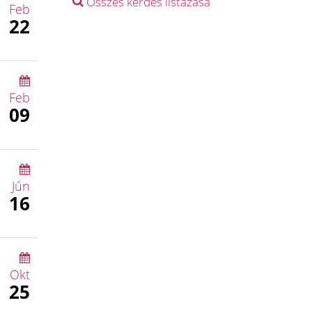
Összes kérdés listázása
Feb
22
Feb
09
Jún
16
Okt
25