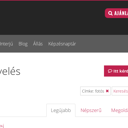
AJÁNL
Interjú
Blog
Állás
Képzésnaptár
velés
Itt kér
Címke: fotós
Keresés
Legújabb
Népszerű
Megold
ei