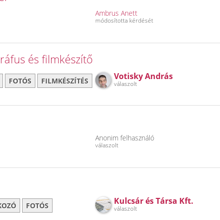
Ambrus Anett
módosította kérdését
ráfus és filmkészítő
Votisky András
FOTÓS
FILMKÉSZÍTÉS
válaszolt
Anonim felhasználó
válaszolt
Kulcsár és Társa Kft.
KOZÓ
FOTÓS
válaszolt