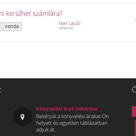
mi kerülhet számlára?
Mart László
FOTÓS
válaszolt
:
Ö
Könyvelési árak bekérése
Bekérjük a könyvelési árakat Ön
helyett és egyetlen táblázatban
adjuk át.