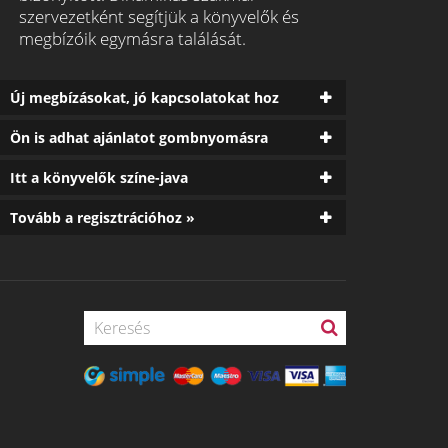
szervezetként segítjük a könyvelők és
megbízóik egymásra találását.
Új megbízásokat, jó kapcsolatokat hoz
Ön is adhat ajánlatot gombnyomásra
Itt a könyvelők színe-java
Tovább a regisztrációhoz »