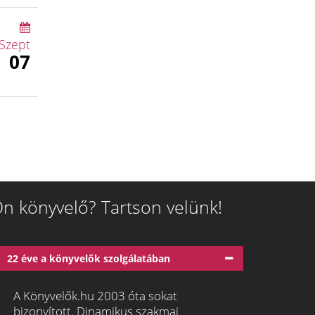
Szept
07
n könyvelő? Tartson velünk!
22 éve a könyvelők szolgálatában
A Könyvelők.hu 2003 óta sokat
bizonyított. Dinamikus szakmai