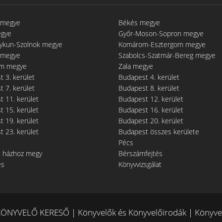
 megye
Békés megye
egye
Győr-Moson-Sopron megye
gykun-Szolnok megye
Komárom-Esztergom megye
 megye
Szabolcs-Szatmár-Bereg megye
m megye
Zala megye
 3. kerület
Budapest 4. kerület
 7. kerület
Budapest 8. kerület
 11. kerület
Budapest 12. kerület
 15. kerület
Budapest 16. kerület
 19. kerület
Budapest 20. kerület
 23. kerület
Budapest összes kerülete
Pécs
t házhoz megy
Bérszámfejtés
és
Könyvvizsgálat
ÖNYVELŐ KERESŐ | Könyvelők és Könyvelőirodák | Könyvel