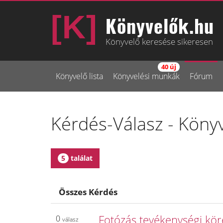
Könyvelők.hu
Könyvelő keresése sikeresen
40 új
Könyvelő lista
Könyvelési munkák
Fórum
Kérdés-Válasz - Köny
5
találat
Összes Kérdés
Fotózás tevékenységi kör
0
válasz