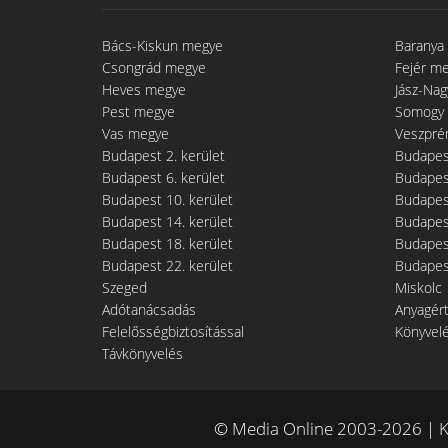
Bács-Kiskun megye
Baranya
Csongrád megye
Fejér m
Heves megye
Jász-Na
Pest megye
Somogy
Vas megye
Veszpré
Budapest 2. kerület
Budapest
Budapest 6. kerület
Budapest
Budapest 10. kerület
Budapest
Budapest 14. kerület
Budapest
Budapest 18. kerület
Budapest
Budapest 22. kerület
Budapest
Szeged
Miskolc
Adótanácsadás
Anyagér
Felelősségbiztosítással
Könyvel
Távkönyvelés
© Media Online 2003-2026 | K