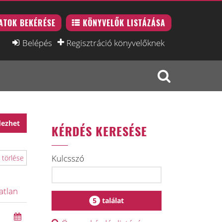
ATOK BEKÉRÉSE
KÖNYVELŐK LISTÁZÁSA
Belépés
Regisztráció könyvelőknek
dezhet
KÉRDÉS KERESÉSE
Kulcsszó
 törlése
atlan
5
találat