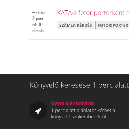
KATA-s fotóriporterként 
4
válasz
2
pont
6600
SZÁMLA KÉRDÉS
FOTÓRIPORTER
olvasás
Könyvelő keresése 1 perc alatt
Gyors ajánlatkérés
1 perc alatt ajánlatot kérhet a
könyvelő-szakemberektől