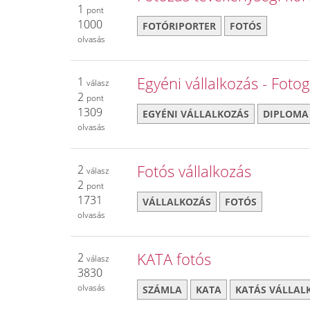
1
pont
1000
FOTÓRIPORTER
FOTÓS
olvasás
Egyéni vállalkozás - Fotog
1
válasz
2
pont
1309
EGYÉNI VÁLLALKOZÁS
DIPLOMA
olvasás
Fotós vállalkozás
2
válasz
2
pont
1731
VÁLLALKOZÁS
FOTÓS
olvasás
KATA fotós
2
válasz
3830
olvasás
SZÁMLA
KATA
KATÁS VÁLLAL