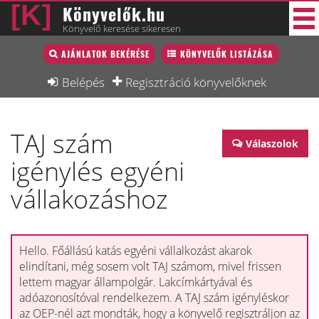
Könyvelők.hu
Könyvelő keresése sikeresen
Könyvelő lista
AJÁNLATOK BEKÉRÉSE
KÖNYVELŐK LISTÁZÁSA
40 új
Könyvelési munkák
Belépés
Regisztráció könyvelőknek
Fórum
TAJ szám
Interjú
Válaszolok
igénylés egyéni
Blog
vállakozáshoz
Állás
Képzésnaptár
Hello. Főállású katás egyéni vállalkozást akarok
elindítani, még sosem volt TAJ számom, mivel frissen
lettem magyar állampolgár. Lakcímkártyával és
adóazonosítóval rendelkezem. A TAJ szám igényléskor
az OEP-nél azt mondták, hogy a könyvelő regisztráljon az