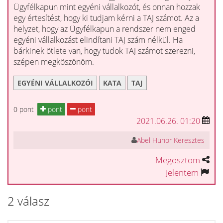
Ügyfélkapun mint egyéni vállalkozót, és onnan hozzak
egy értesítést, hogy ki tudjam kérni a TAJ számot. Az a
helyzet, hogy az Ügyfélkapun a rendszer nem enged
egyéni vállalkozást elindítani TAJ szám nélkül. Ha
bárkinek ötlete van, hogy tudok TAJ számot szerezni,
szépen megköszönöm.
EGYÉNI VÁLLALKOZÓI
KATA
TAJ
0 pont
pont
pont
2021.06.26. 01:20
Abel Hunor Keresztes
Megosztom
Jelentem
2 válasz