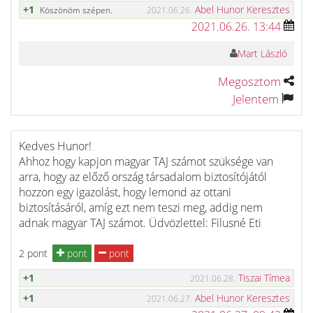
+1
Abel Hunor Keresztes
Köszönöm szépen.
2021.06.26.
2021.06.26. 13:44
Mart László
Megosztom
Jelentem
Kedves Hunor!
Ahhoz hogy kapjon magyar TAJ számot szüksége van
arra, hogy az előző ország társadalom biztosítójától
hozzon egy igazolást, hogy lemond az ottani
biztosításáról, amíg ezt nem teszi meg, addig nem
adnak magyar TAJ számot. Üdvözlettel: Filusné Eti
2 pont
pont
pont
+1
Tiszai Tímea
2021.06.28.
+1
Abel Hunor Keresztes
2021.06.27.