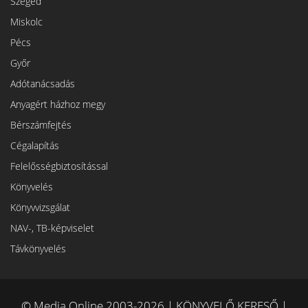
Szeged
Miskolc
Pécs
Győr
Adótanácsadás
Anyagért házhoz megy
Bérszámfejtés
Cégalapítás
Felelősségbiztosítással
Könyvelés
Könyvvizsgálat
NAV-, TB-képviselet
Távkönyvelés
© Media Online 2003-2026 | KÖNYVELŐ KERESŐ |