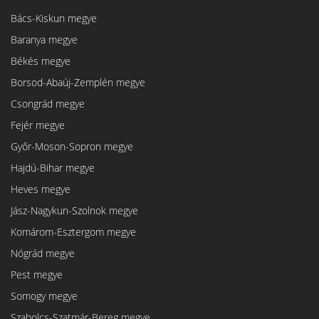
Bács-Kiskun megye
Baranya megye
Békés megye
Borsod-Abaúj-Zemplén megye
Csongrád megye
Fejér megye
Győr-Moson-Sopron megye
Hajdú-Bihar megye
Heves megye
Jász-Nagykun-Szolnok megye
Komárom-Esztergom megye
Nógrád megye
Pest megye
Somogy megye
Szabolcs-Szatmár-Bereg megye