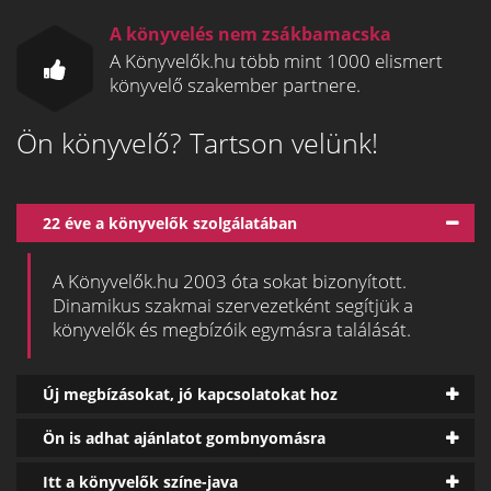
A könyvelés nem zsákbamacska
A Könyvelők.hu több mint 1000 elismert
könyvelő szakember partnere.
Ön könyvelő? Tartson velünk!
22 éve a könyvelők szolgálatában
A Könyvelők.hu 2003 óta sokat bizonyított.
Dinamikus szakmai szervezetként segítjük a
könyvelők és megbízóik egymásra találását.
Új megbízásokat, jó kapcsolatokat hoz
Ön is adhat ajánlatot gombnyomásra
Itt a könyvelők színe-java