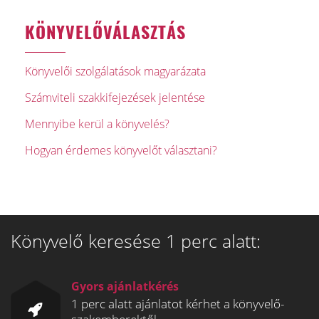
KÖNYVELŐVÁLASZTÁS
Könyvelői szolgálatások magyarázata
Számviteli szakkifejezések jelentése
Mennyibe kerül a könyvelés?
Hogyan érdemes könyvelőt választani?
Könyvelő keresése 1 perc alatt:
Gyors ajánlatkérés
1 perc alatt ajánlatot kérhet a könyvelő-