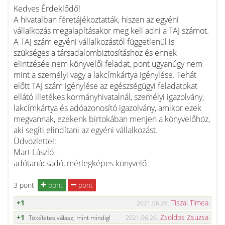
Kedves Érdeklődő!
A hivatalban féretájékoztatták, hiszen az egyéni
vállalkozás megalapításakor meg kell adni a TAJ számot.
A TAJ szám egyéni vállalkozástól függetlenül is
szükséges a társadalombiztosításhoz és ennek
elintzésée nem könyvelői feladat, pont ugyanúgy nem
mint a személyi vagy a lakcímkártya igénylése. Tehát
előtt TAJ szám igénylése az egészségügyi feladatokat
ellátó illetékes kormányhivatalnál, személyi igazolvány,
lakcímkártya és adóazonosító igazolvány, amikor ezek
megvannak, ezekenk birtokában menjen a könyvelőhöz,
aki segíti elindítani az egyéni vállalkozást.
Üdvözlettel:
Mart László
adótanácsadó, mérlegképes könyvelő
3 pont
pont
pont
+1
Tiszai Tímea
2021.06.28.
+1
Zsoldos Zsuzsa
Tökéletes válasz, mint mindig!
2021.06.26.