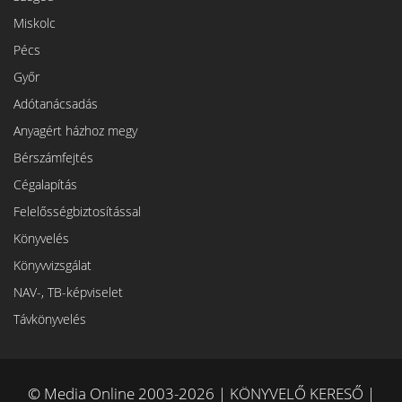
Miskolc
Pécs
Győr
Adótanácsadás
Anyagért házhoz megy
Bérszámfejtés
Cégalapítás
Felelősségbiztosítással
Könyvelés
Könyvvizsgálat
NAV-, TB-képviselet
Távkönyvelés
© Media Online 2003-2026 | KÖNYVELŐ KERESŐ |