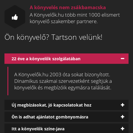
A könyvelés nem zsákbamacska
A Könyvelők.hu több mint 1000 elismert
könyvelő szakember partnere.
Ön könyvelő? Tartson velünk!
22 éve a könyvelők szolgálatában
A Könyvelők.hu 2003 óta sokat bizonyított.
Dinamikus szakmai szervezetként segítjük a
könyvelők és megbízóik egymásra találását.
Új megbízásokat, jó kapcsolatokat hoz
Ön is adhat ajánlatot gombnyomásra
Itt a könyvelők színe-java