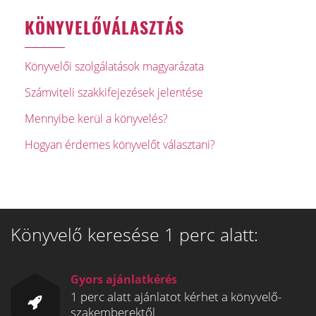
KÖNYVELŐVÁLASZTÁS
Könyvelői szolgálatások magyarázata
Számviteli szakkifejezések jelentése
Mennyibe kerül a könyvelés?
Hogyan érdemes könyvelőt választani?
Könyvelő keresése 1 perc alatt:
Gyors ajánlatkérés
1 perc alatt ajánlatot kérhet a könyvelő-
szakemberektől