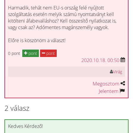
Harmadik, tehát nem EU-s ország felé nyújtott
szolgáltatás esetén melyik számú nyomtatványt kell
kitölteni áfabevalláshoz? Kell összesítő nyilatkozat is,
vagy csak az? Adómentes magánszemély vagyok.
Előre is köszönöm a választ!
0 pont
pont
pont
2020.10.18. 00:50
Virág
Megosztom
Jelentem
2 válasz
Kedves Kérdező!