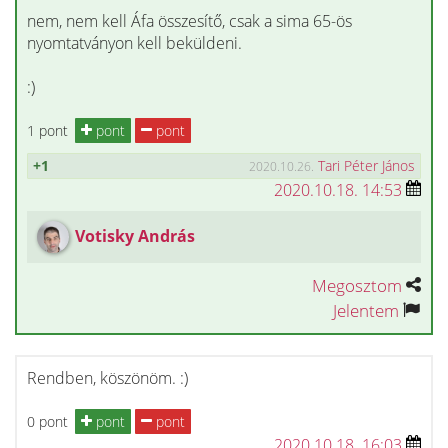
nem, nem kell Áfa összesítő, csak a sima 65-ös
nyomtatványon kell beküldeni.
:)
1 pont
pont
pont
+1
Tari Péter János
2020.10.26.
2020.10.18. 14:53
Votisky András
Megosztom
Jelentem
Rendben, köszönöm. :)
0 pont
pont
pont
2020.10.18. 16:03