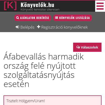
Könyvelők.hu
Könyvelő keresése sikeresen
Könyvelő lista
AJÁNLATOK BEKÉRÉSE
KÖNYVELŐK LISTÁZÁSA
33 új
Könyvelési munkák
Belépés
Regisztráció könyvelőknek
Fórum
Interjú
Válaszolok
Áfabevallás harmadik
Blog
ország felé nyújtott
Állás
szolgáltatásnyújtás
Képzésnaptár
esetén
Tisztelt Hölgyem/Uram!