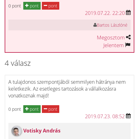
0 pont
pont
pont
2019.07.22. 22:20
Bartos Lászlóné
Megosztom
Jelentem
4 válasz
A tulajdonos szempontjából semmilyen hátránya nem
keletkezik. Az esetleges tartozások a vállalkozásra
vonatkoznak majd!
0 pont
pont
pont
2019.07.23. 08:52
Votisky András