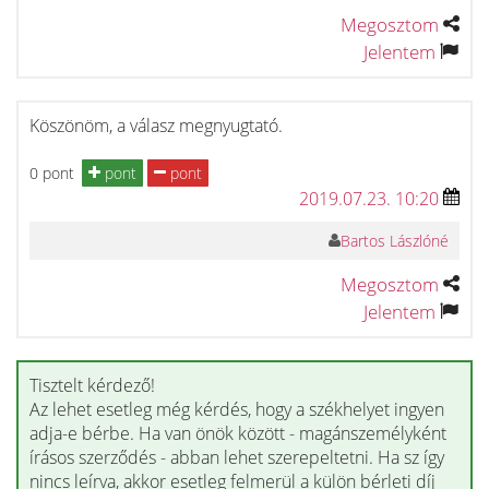
Megosztom
Jelentem
Köszönöm, a válasz megnyugtató.
0 pont
pont
pont
2019.07.23. 10:20
Bartos Lászlóné
Megosztom
Jelentem
Tisztelt kérdező!
Az lehet esetleg még kérdés, hogy a székhelyet ingyen
adja-e bérbe. Ha van önök között - magánszemélyként
írásos szerződés - abban lehet szerepeltetni. Ha sz így
nincs leírva, akkor esetleg felmerül a külön bérleti díj