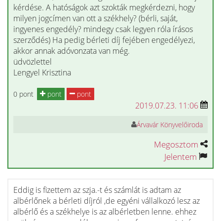
kérdése. A hatóságok azt szokták megkérdezni, hogy
milyen jogcímen van ott a székhely? (bérli, saját,
ingyenes engedély? mindegy csak legyen róla írásos
szerződés) Ha pedig bérleti díj fejében engedélyezi,
akkor annak adóvonzata van még.
üdvözlettel
Lengyel Krisztina
0 pont
pont
pont
2019.07.23. 11:06
Árvavár Könyvelőiroda
Megosztom
Jelentem
Eddig is fizettem az szja.-t és számlát is adtam az
albérlőnek a bérleti díjról ,de egyéni vállalkozó lesz az
albérlő és a székhelye is az albérletben lenne. ehhez