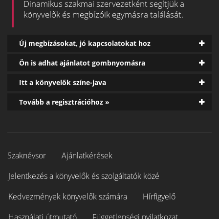
Dinamikus szakmai szervezetként segítjük a
könyvelők és megbízóik egymásra találását.
Új megbízásokat, jó kapcsolatokat hoz
Ön is adhat ajánlatot gombnyomásra
Itt a könyvelők színe-java
Tovább a regisztrációhoz »
Szaknévsor
Ajánlatkérések
Jelentkezés a könyvelők és szolgáltatók közé
Kedvezmények könyvelők számára
Hírfigyelő
Használati útmutató
Függetlenségi nyilatkozat