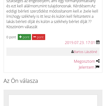
szükséges az engedélyem, ami egy formanyomtatvány
és ezt kell aláírnom,mint tulajdonosnak. Kérdésem:Az
eddigi bérleti szerződést módosítanom kell.e ,bele kell
írni,hogy székhely is itt lesz és külön kell feltüntetni a
lakás bérleti díját és külön a székhely bérlet díját ??
Köszönöm válaszát
0 pont
pont
pont
2019.07.23. 17:01
Bartos Lászlóné
Megosztom
Jelentem
Az Ön válasza