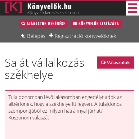
Könyvelők.hu
Könyvelő keresése sikeresen
Könyvelő lista
AJÁNLATOK BEKÉRÉSE
KÖNYVELŐK LISTÁZÁSA
30 új
Könyvelési munkák
Belépés
Regisztráció könyvelőknek
Fórum
Saját vállalkozás
Interjú
Válaszolok
székhelye
Blog
Állás
Képzésnaptár
Tulajdonomban lévő lakásomban engedélyt adok az
albérlőnek, hogy a székhelye itt legyen. A tulajdonos
szempontjából ez milyen hátránnyal járhat?
Köszönöm válaszát