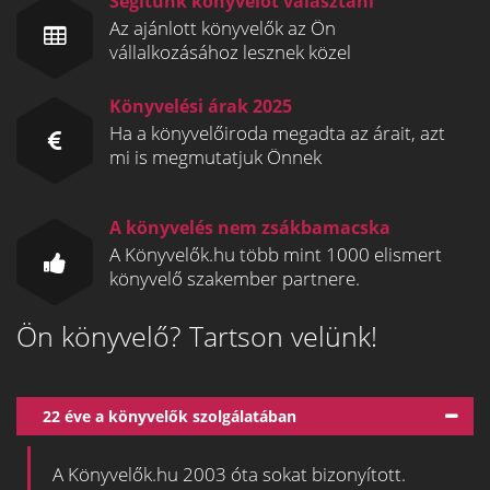
Segítünk könyvelőt választani
Az ajánlott könyvelők az Ön
vállalkozásához lesznek közel
Könyvelési árak 2025
Ha a könyvelőiroda megadta az árait, azt
mi is megmutatjuk Önnek
A könyvelés nem zsákbamacska
A Könyvelők.hu több mint 1000 elismert
könyvelő szakember partnere.
Ön könyvelő? Tartson velünk!
22 éve a könyvelők szolgálatában
A Könyvelők.hu 2003 óta sokat bizonyított.