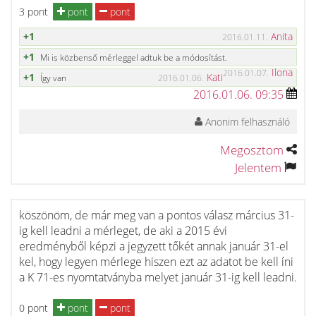
3 pont
pont
pont
+1
Anita
2016.01.11.
+1
Mi is közbenső mérleggel adtuk be a módosítást.
Ilona
2016.01.07.
+1
Kati
Így van
2016.01.06.
2016.01.06. 09:35
Anonim felhasználó
Megosztom
Jelentem
köszönöm, de már meg van a pontos válasz március 31-
ig kell leadni a mérleget, de aki a 2015 évi
eredményből képzi a jegyzett tőkét annak január 31-el
kel, hogy legyen mérlege hiszen ezt az adatot be kell íni
a K 71-es nyomtatványba melyet január 31-ig kell leadni.
0 pont
pont
pont