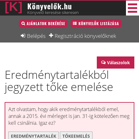
Könyvelők.hu
Könyvelő keresése sikeresen
Könyvelő lista
AJÁNLATOK BEKÉRÉSE
KÖNYVELŐK LISTÁZÁSA
45 új
Könyvelési munkák
Belépés
Regisztráció könyvelőknek
Fórum
Interjú
Válaszolok
Eredménytartalékból
Blog
jegyzett tőke emelése
Állás
Képzésnaptár
Azt olvastam, hogy akik eredménytartalékból emel,
annak a 2015. évi mérleget is jan. 31-ig kötelezően meg
kell csinálnia. Igaz ez?
EREDMÉNYTARTALÉK
TŐKEEMELÉS