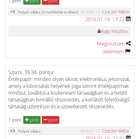
1 pont
pont
pont
+1
Czuczor Mária
Helyes válasz,ill.mellékelte a választ.
2016.01.15.
2016.01.14. 13:22
Nagy Krisztina
Megosztom
Jelentem
Szja tv. 3§ 34. pontja:
Értékpapír: minden olyan okirat, elektronikus jelsorozat,
amely a kibocsátás helyének joga szerint értékpapírnak
minősül, továbbá a közkereseti társaságban és a betéti
társaságban fennálló részesedés, a korlátolt felelősségű
társaság üzletrésze és a szövetkezeti részesedés.
1 pont
pont
pont
+1
Czuczor Mária
Helyes válasz
2016.01.15.
2016.01.14. 22:41