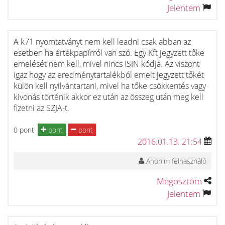
Jelentem
A k71 nyomtatványt nem kell leadni csak abban az
esetben ha értékpapírról van szó. Egy Kft jegyzett tőke
emelését nem kell, mivel nincs ISIN kódja. Az viszont
igaz hogy az eredménytartalékból emelt jegyzett tőkét
külön kell nyilvántartani, mivel ha tőke csökkentés vagy
kivonás történik akkor ez után az összeg után meg kell
fizetni az SZJA-t.
0 pont
pont
pont
2016.01.13. 21:54
Anonim felhasználó
Megosztom
Jelentem