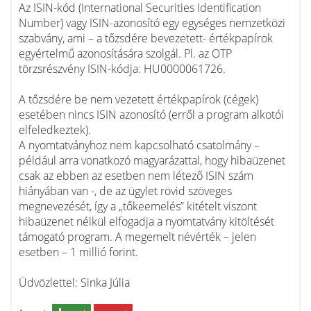
Az ISIN-kód (International Securities Identification
Number) vagy ISIN-azonosító egy egységes nemzetközi
szabvány, ami – a tőzsdére bevezetett- értékpapírok
egyértelmű azonosítására szolgál. Pl. az OTP
törzsrészvény ISIN-kódja: HU0000061726.
A tőzsdére be nem vezetett értékpapírok (cégek)
esetében nincs ISIN azonosító (erről a program alkotói
elfeledkeztek).
A nyomtatványhoz nem kapcsolható csatolmány –
például arra vonatkozó magyarázattal, hogy hibaüzenet
csak az ebben az esetben nem létező ISIN szám
hiányában van -, de az ügylet rövid szöveges
megnevezését, így a „tőkeemelés” kitételt viszont
hibaüzenet nélkül elfogadja a nyomtatvány kitöltését
támogató program. A megemelt névérték – jelen
esetben – 1 millió forint.
Üdvözlettel: Sinka Júlia