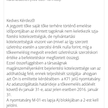
Kedves Kérdező!
A jegyzett tőke saját tőke terhére történő emelése
időpontjában az érintett tagoknak nem keletkezik szja-
fizetési kötelezettségük, de nyilvántartási
kötelezettségük viszont van (mivel az így szerzett
üzletrész esetén a szerzési érték nulla forint, míg a
tőkeemelésig megvolt eredeti üzletrészük szerzéskori
értéke a befektetéskor megfizetett összeg).
Ezzel összefüggésben a társaságnak
magánszemélyenként bejelentési kötelezettsége van az
adóhatóság felé, ennek teljesítését szolgálja- ahogyan
azt Ön is említette kérdésében- a K71 jelű nyomtatvány.
Az adatszolgáltatás határideje a tőkeemelés adóévét
követő év január 31-e, azaz jelen esetben 2016. január
31.
A nyomtatvány M-01-es lapja A) blokkjában a 2-est kell
jelölni.