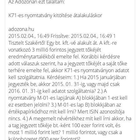
Az Adózónán ezt találtam:
K71-es nyomtatvány kitöltése átalakuláskor
adozona.hu
2015.02.04., 16:49 Frissítve: 2015.02.04., 16:49 1
Tisztelt Szakértő! Egy bt. kft.-vé alakult át. A kft.-re
vonatkozó 3 millió forintos jegyzett tőkéjét
eredménytartalékból emelte fel. Korábbi kérdésre
adott válaszuk szerint, ha a jegyzett tőkéjét a saját tőke
terhére emelte fel, akkor K71-es nyomtatványon adatot
kell szolgáltatnia. Kérdéseim: 1.) Ha 2015 januárjában
jegyezték be, akkor 2015. 01. 31-ig, vagy majd csak
2016. 01. 31-ig kell adatot szolgáltatnia? 2.) A
nyomtatvány M-01-es lapjának A) blokkjában 1-est kell
ez esetben jelölni? 3.) M-01-es lap B) blokkjában az
értékpapírkódhoz mit kell írni? Mert ISIN azonosítója
nincs. 4.) A megemelt névértékhez mit kell írni akkor, ha
a tag jegyzett tőkéje bt.-ként 100 ezer forint volt, és
most 1 millió forint lett? 1 millió forintot, vagy csak a
különbözetet (900 ezer forintot)?