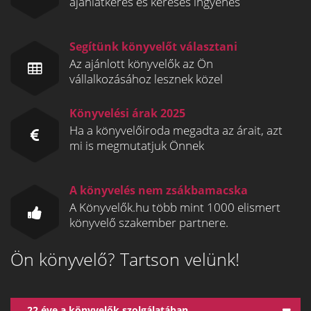
ajánlatkérés és keresés ingyenes
Segítünk könyvelőt választani
Az ajánlott könyvelők az Ön
vállalkozásához lesznek közel
Könyvelési árak 2025
Ha a könyvelőiroda megadta az árait, azt
mi is megmutatjuk Önnek
A könyvelés nem zsákbamacska
A Könyvelők.hu több mint 1000 elismert
könyvelő szakember partnere.
Ön könyvelő? Tartson velünk!
22 éve a könyvelők szolgálatában