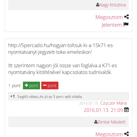
Nagy Krisztina
Megosztom
Jelentem
http://5percado.hu/hogyan-toltsuk-ki-a-15k71-es-
nyomtatvanyt-jegyzett-toke-emeleskor/
Itt szerintem nagyon jól össze van foglalva a K71-es
nyomtatvány kitöltésével kapcsolatos tudnivalók.
1 pont
pont
pont
+1
Segítő válasz,és jó az 5 perc adó oldala.
Czuczor Mária
2016.01.15.
2016.01.13. 21:09
Zentai Nikolett
Megosztom