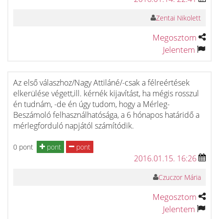
Zentai Nikolett
Megosztom
Jelentem
Az első válaszhoz/Nagy Attiláné/-csak a félreértések
elkerülése végett,ill. kérnék kijavítást, ha mégis rosszul
én tudnám, -de én úgy tudom, hogy a Mérleg-
Beszámoló felhasználhatósága, a 6 hónapos határidő a
mérlegforduló napjától számítódik.
0 pont
pont
pont
2016.01.15. 16:26
Czuczor Mária
Megosztom
Jelentem