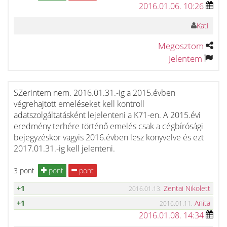
2016.01.06. 10:26
Kati
Megosztom
Jelentem
SZerintem nem. 2016.01.31.-ig a 2015.évben
végrehajtott emeléseket kell kontroll
adatszolgáltatásként lejelenteni a K71-en. A 2015.évi
eredmény terhére történő emelés csak a cégbírósági
bejegyzéskor vagyis 2016.évben lesz könyvelve és ezt
2017.01.31.-ig kell jelenteni.
3 pont
pont
pont
+1
Zentai Nikolett
2016.01.13.
+1
Anita
2016.01.11.
2016.01.08. 14:34