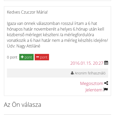
Kedves Czuczor Mária!
Igaza van önnek válaszomban rosszul írtam a 6 hat
hónapos határ novemberét a helyes 6.hónap után kell
közbenső mérleget készíteni /a mérlegfordulóra
vonatkozik a 6 havi határ nem a mérleg készítés idejére/
Üdv: Nagy Attiláné
0 pont
pont
pont
2016.01.15. 20:27
Anonim felhasználó
Megosztom
Jelentem
Az Ön válasza