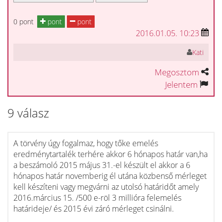
0 pont
pont
pont
2016.01.05. 10:23
Kati
Megosztom
Jelentem
9 válasz
A törvény úgy fogalmaz, hogy tőke emelés
eredménytartalék terhére akkor 6 hónapos határ van,ha
a beszámoló 2015 május 31.-el készült el akkor a 6
hónapos határ novemberig él utána közbenső mérleget
kell készíteni vagy megvárni az utolsó határidőt amely
2016.március 15. /500 e-röl 3 millióra felemelés
határideje/ és 2015 évi záró mérleget csinálni.